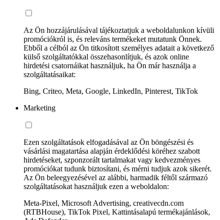
Az Ön hozzájárulásával tájékoztatjuk a weboldalunkon kívüli
promóciókról is, és releváns termékeket mutatunk Önnek.
Ebből a célból az Ön titkosított személyes adatait a következő
külső szolgáltatókkal összehasonlítjuk, és azok online
hirdetési csatornáikat használjuk, ha Ön már használja a
szolgáltatásaikat:
Bing, Criteo, Meta, Google, LinkedIn, Pinterest, TikTok
Marketing
Ezen szolgáltatások elfogadásával az Ön böngészési és
vásárlási magatartása alapján érdeklődési köréhez szabott
hirdetéseket, szponzorált tartalmakat vagy kedvezményes
promóciókat tudunk biztosítani, és mérni tudjuk azok sikerét.
Az Ön beleegyezésével az alábbi, harmadik féltől származó
szolgáltatásokat használjuk ezen a weboldalon:
Meta-Pixel, Microsoft Advertising, creativecdn.com
(RTBHouse), TikTok Pixel, Kattintásalapú termékajánlások,