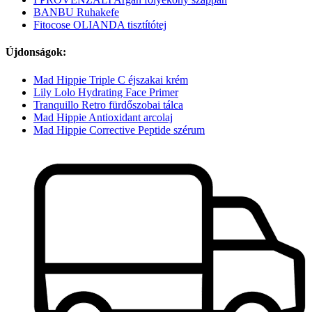
BANBU Ruhakefe
Fitocose OLIANDA tisztítótej
Újdonságok:
Mad Hippie Triple C éjszakai krém
Lily Lolo Hydrating Face Primer
Tranquillo Retro fürdőszobai tálca
Mad Hippie Antioxidant arcolaj
Mad Hippie Corrective Peptide szérum