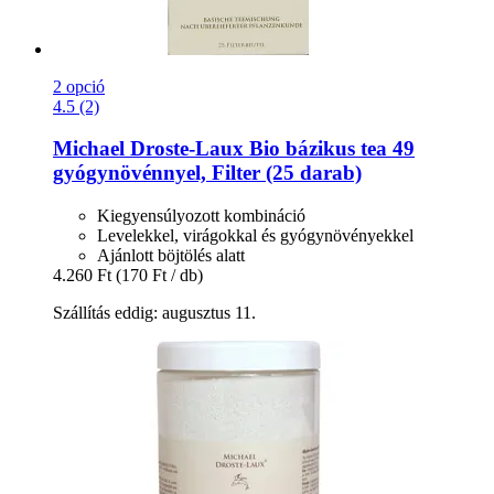
2 opció
4.5 (2)
Michael Droste-Laux
Bio bázikus tea 49
gyógynövénnyel, Filter (25 darab)
Kiegyensúlyozott kombináció
Levelekkel, virágokkal és gyógynövényekkel
Ajánlott böjtölés alatt
4.260 Ft
(170 Ft / db)
Szállítás eddig: augusztus 11.