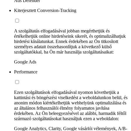
Ads Defender
Kiterjesztett Conversion-Tracking
A szolgáltatás elfogadásával jobban megérthetjük és
értékelhetjük online hirdetéseink sikerét, és optimalizálhatjuk
hirdetési kínálatunkat. Ennek érdekében az Ön titkosított
személyes adatait összehasonlítjuk a következő külső
szolgáltatókkal, ha Ön már használja szolgáltatásaikat:
Google Ads
Performance
Ezen szolgáltatások elfogadásával nyomon követhetjük a
kattintási és böngészési viselkedést a weboldalunkon belül, és
anonim módon kiértékelhetjük webhelyünk optimalizálása és
az általános felhasználói élmény folyamatos javítása
érdekében. Az Ön beleegyezésével az alábbi, harmadik féltől
származó szolgáltatásokat használjuk ezen a weboldalon:
Google Analytics, Clarity, Google vásárlói vélemények, A/B-