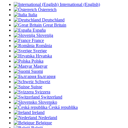
International (English)
Österreich
Italia
Deutschland
Great Britain
España
Slovenija
France
România
Sverige
Hrvatska
Polska
Magyar
Suomi
България
Schweiz
Suisse
Svizzera
Switzerland
Slovensko
Česká republika
Ireland
Nederland
Belgique
België