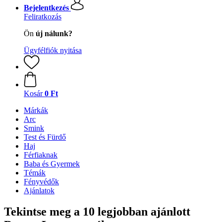
Bejelentkezés
Feliratkozás
Ön
új nálunk?
Ügyfélfiók nyitása
Kosár
0 Ft
Márkák
Arc
Smink
Test és Fürdő
Haj
Férfiaknak
Baba és Gyermek
Témák
Fényvédők
Ajánlatok
Tekintse meg a 10 legjobban ajánlott