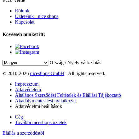
Ecco Verde
Rólunk
Üzleteink - nice shops
Kapcsolat
Kövessen minket itt:
Ország / Nyelv változtatás
© 2010-2026
niceshops GmbH
- All rights reserved.
Impresszum
Adatvédelem
Általános Szerződési Feltételek és Elállási Tájékoztató
Akadálymentesítési nyilatkozat
Adatvédelmi beállítások
Cég
További niceshops üzletek
Elállás a szerződéstől