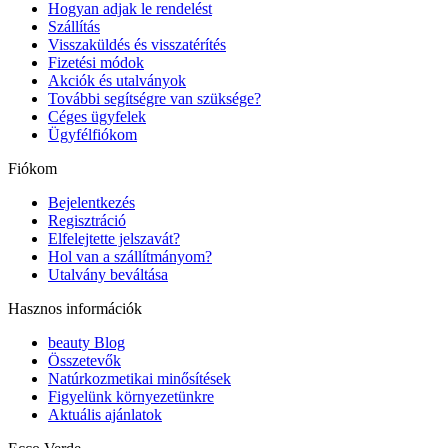
Hogyan adjak le rendelést
Szállítás
Visszaküldés és visszatérítés
Fizetési módok
Akciók és utalványok
További segítségre van szüksége?
Céges ügyfelek
Ügyfélfiókom
Fiókom
Bejelentkezés
Regisztráció
Elfelejtette jelszavát?
Hol van a szállítmányom?
Utalvány beváltása
Hasznos információk
beauty Blog
Összetevők
Natúrkozmetikai minősítések
Figyelünk környezetünkre
Aktuális ajánlatok