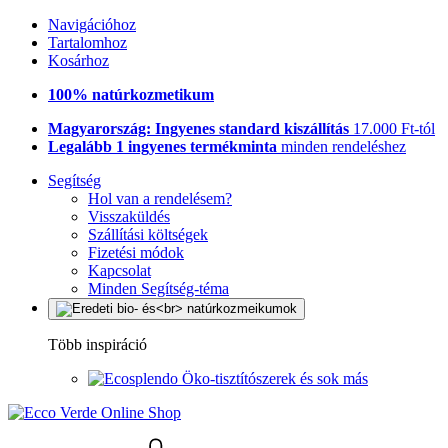
Navigációhoz
Tartalomhoz
Kosárhoz
100% natúrkozmetikum
Magyarország: Ingyenes standard kiszállítás
17.000 Ft-tól
Legalább 1 ingyenes termékminta
minden rendeléshez
Segítség
Hol van a rendelésem?
Visszaküldés
Szállítási költségek
Fizetési módok
Kapcsolat
Minden Segítség-téma
Több inspiráció
Öko-tisztítószerek és sok más