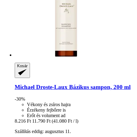
Kosár
Michael Droste-Laux
Bázikus sampon, 200 ml
-30%
Vékony és zsíros hajra
Érzékeny fejbőrre is
Erőt és volument ad
8.216 Ft
11.790 Ft
(41.080 Ft / l)
Szállítás eddig: augusztus 11.