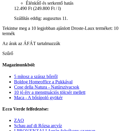
Élénkítő és serkentő hatás
12.490 Ft
(249.800 Ft / l)
Szállítás eddig: augusztus 11.
Tekintse meg a 10 legjobban ajánlott Droste-Laux terméket: 10
termék
Az árak az ÁFÁT tartalmazzák
Szűrő
Magazinunkból:
5 mítosz a száraz bőrről
Boldog Homeoffice a Pukkával
Cose della Natura - Natúrszivacsok
10 jó érv a menstruációs tölcsér mellett
Maca - A bőrápoló gyökér
Ecco Verde felfedezése:
ZAO
Schau auf di Rózsa arcvíz
I PROVENZALI Argán folyékony szappan