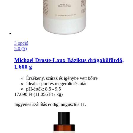
3 opció
5.0 (5)
Michael Droste-Laux
Bázikus drágakőfürdő,
1.600 g
Érzékeny, száraz és igénybe vett bőrre
Ideális sport és megerőltetés után
pH-érték: 8,5 - 9,5
17.690 Ft
(11.056 Ft / kg)
Ingyenes szállítás eddig: augusztus 11.