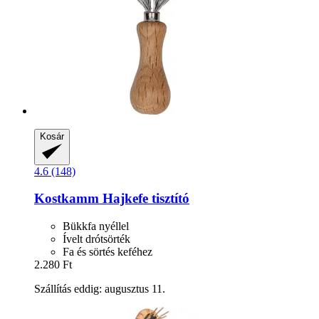
Kosár
4.6 (148)
Kostkamm
Hajkefe tisztító
Bükkfa nyéllel
Ívelt drótsörték
Fa és sörtés keféhez
2.280 Ft
Szállítás eddig: augusztus 11.