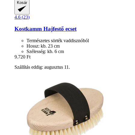
Kosár
4.6 (23)
Kostkamm
Hajfestő ecset
Természetes sörték vaddisznóból
Hossz: kb. 23 cm
Szélesség: kb. 6 cm
9.720 Ft
Szállítás eddig: augusztus 11.