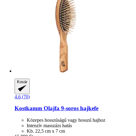
Kosár
4.6 (70)
Kostkamm
Olajfa 9-​soros hajkefe
Közepes hosszúságú vagy hosszú hajhoz
Intenzív masszázs hatás
Kb. 22,5 cm x 7 cm