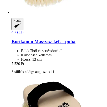
Kosár
4.7 (32)
Kostkamm
Masszázs kefe -​ puha
Bükkfából és sertéssörtéből
Különösen kellemes
Hossz: 13 cm
7.520 Ft
Szállítás eddig: augusztus 11.