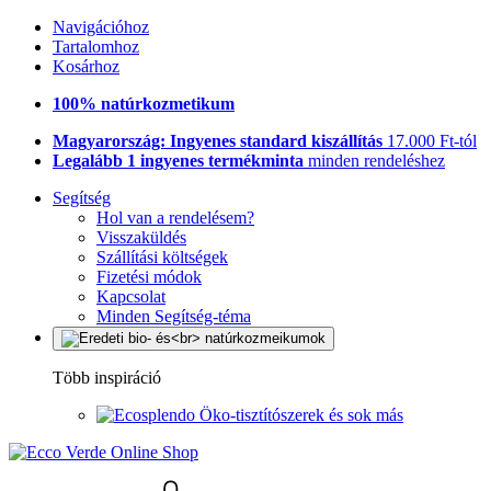
Navigációhoz
Tartalomhoz
Kosárhoz
100% natúrkozmetikum
Magyarország: Ingyenes standard kiszállítás
17.000 Ft-tól
Legalább 1 ingyenes termékminta
minden rendeléshez
Segítség
Hol van a rendelésem?
Visszaküldés
Szállítási költségek
Fizetési módok
Kapcsolat
Minden Segítség-téma
Több inspiráció
Öko-tisztítószerek és sok más