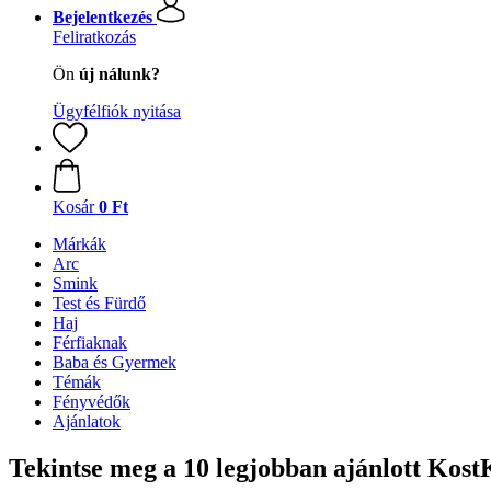
Bejelentkezés
Feliratkozás
Ön
új nálunk?
Ügyfélfiók nyitása
Kosár
0 Ft
Márkák
Arc
Smink
Test és Fürdő
Haj
Férfiaknak
Baba és Gyermek
Témák
Fényvédők
Ajánlatok
Tekintse meg a 10 legjobban ajánlott Ko