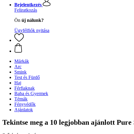
Bejelentkezés
Feliratkozás
Ön
új nálunk?
Ügyfélfiók nyitása
Márkák
Arc
Smink
Test és Fürdő
Haj
Férfiaknak
Baba és Gyermek
Témák
Fényvédők
Ajánlatok
Tekintse meg a 10 legjobban ajánlott Pure