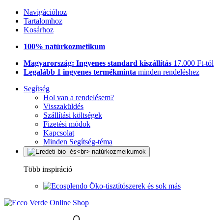
Navigációhoz
Tartalomhoz
Kosárhoz
100% natúrkozmetikum
Magyarország: Ingyenes standard kiszállítás
17.000 Ft-tól
Legalább 1 ingyenes termékminta
minden rendeléshez
Segítség
Hol van a rendelésem?
Visszaküldés
Szállítási költségek
Fizetési módok
Kapcsolat
Minden Segítség-téma
Több inspiráció
Öko-tisztítószerek és sok más