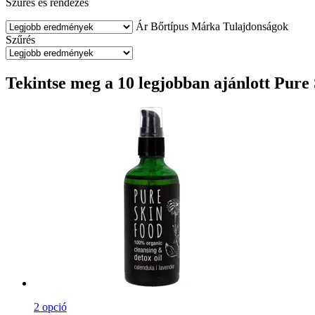
Szűrés és rendezés
Ár
Bőrtípus
Márka
Tulajdonságok
Szűrés
Tekintse meg a 10 legjobban ajánlott Pure
2 opció