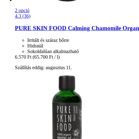
2 opció
4.3 (36)
PURE SKIN FOOD
Calming Chamomile Organic
Irritált és száraz bőrre
Hidratál
Sokoldalúan alkalmazható
6.570 Ft
(65.700 Ft / l)
Szállítás eddig: augusztus 11.