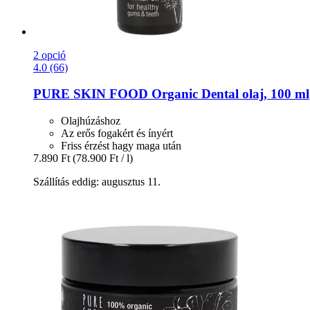
2 opció
4.0 (66)
PURE SKIN FOOD
Organic Dental olaj, 100 ml
Olajhúzáshoz
Az erős fogakért és ínyért
Friss érzést hagy maga után
7.890 Ft
(78.900 Ft / l)
Szállítás eddig: augusztus 11.