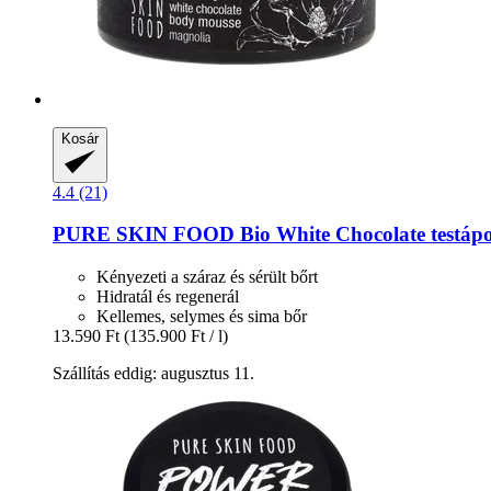
Kosár
4.4 (21)
PURE SKIN FOOD
Bio White Chocolate testápo
Kényezeti a száraz és sérült bőrt
Hidratál és regenerál
Kellemes, selymes és sima bőr
13.590 Ft
(135.900 Ft / l)
Szállítás eddig: augusztus 11.