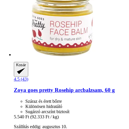
Kosár
4.5 (43)
Zoya goes pretty
Rosehip arcbalzsam, 60 g
Száraz és érett bőrre
Különösen hidratáló
Sugárzó arcszínt biztosít
5.540 Ft
(92.333 Ft / kg)
Szállítás eddig: augusztus 10.