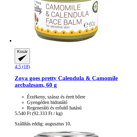
Kosár
4.5 (18)
Zoya goes pretty
Calendula & Camomile
arcbalzsam, 60 g
Érzékeny, száraz és érett bőrre
Gyengéden hidratáló
Regeneráló és erősítő hatású
5.540 Ft
(92.333 Ft / kg)
Szállítás eddig: augusztus 10.