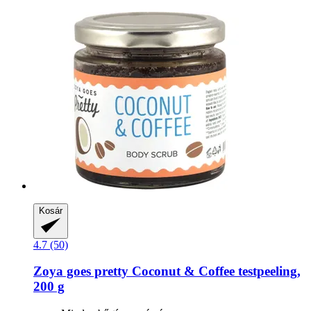
Kosár
4.7 (50)
Zoya goes pretty
Coconut & Coffee testpeeling,
200 g