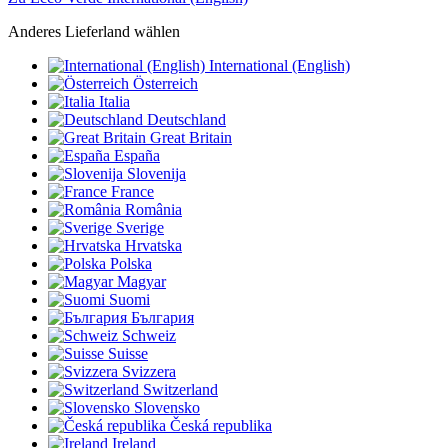
Anderes Lieferland wählen
International (English)
Österreich
Italia
Deutschland
Great Britain
España
Slovenija
France
România
Sverige
Hrvatska
Polska
Magyar
Suomi
България
Schweiz
Suisse
Svizzera
Switzerland
Slovensko
Česká republika
Ireland