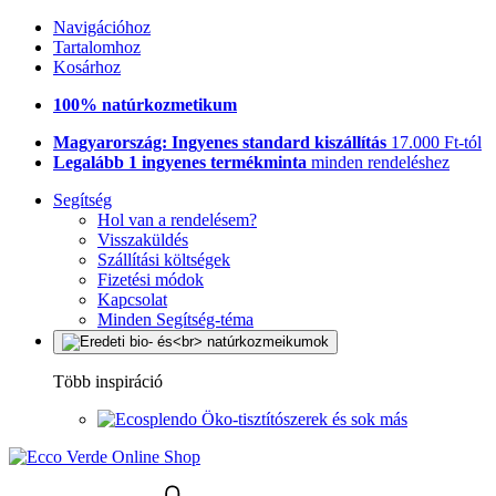
Navigációhoz
Tartalomhoz
Kosárhoz
100% natúrkozmetikum
Magyarország: Ingyenes standard kiszállítás
17.000 Ft-tól
Legalább 1 ingyenes termékminta
minden rendeléshez
Segítség
Hol van a rendelésem?
Visszaküldés
Szállítási költségek
Fizetési módok
Kapcsolat
Minden Segítség-téma
Több inspiráció
Öko-tisztítószerek és sok más