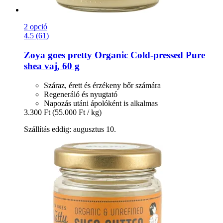
2 opció
4.5 (61)
Zoya goes pretty
Organic Cold-​pressed Pure
shea vaj, 60 g
Száraz, érett és érzékeny bőr számára
Regeneráló és nyugtató
Napozás utáni ápolóként is alkalmas
3.300 Ft
(55.000 Ft / kg)
Szállítás eddig: augusztus 10.