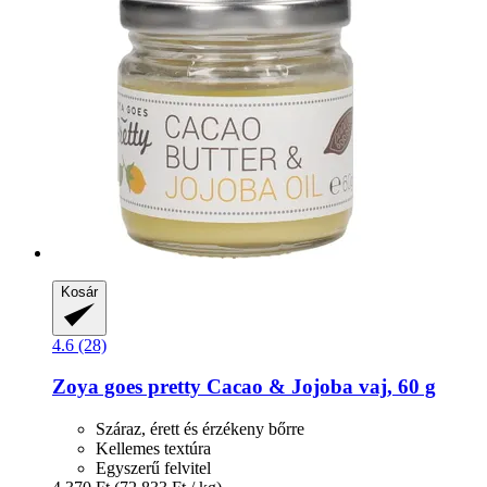
Kosár
4.6 (28)
Zoya goes pretty
Cacao & Jojoba vaj, 60 g
Száraz, érett és érzékeny bőrre
Kellemes textúra
Egyszerű felvitel