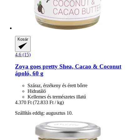
Kosár
4.6 (15)
Zoya goes pretty
Shea, Cacao & Coconut
ápoló, 60 g
Száraz, érzékeny és érett bőrre
Hidratáló
Kellemes és természetes illatú
4.370 Ft
(72.833 Ft / kg)
Szállítás eddig: augusztus 10.