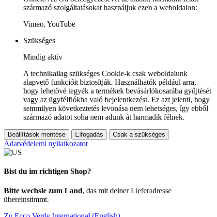
származó szolgáltatásokat használjuk ezen a weboldalon:
Vimeo, YouTube
Szükséges
Mindig aktív
A technikailag szükséges Cookie-k csak weboldalunk
alapvető funkcióit biztosítják. Használhatók például arra,
hogy lehetővé tegyék a termékek bevásárlókosarába gyűjtését
vagy az ügyfélfiókba való bejelentkezést. Ez azt jelenti, hogy
semmilyen következtetés levonása nem lehetséges, így ebből
származó adatot soha nem adunk át harmadik félnek.
Beállítások mentése
Elfogadás
Csak a szükséges
Adatvédelemi nyilatkozatot
Bist du im richtigen Shop?
Bitte wechsle zum Land
, das mit deiner Lieferadresse
übereinstimmt.
Zu Ecco Verde International (English)