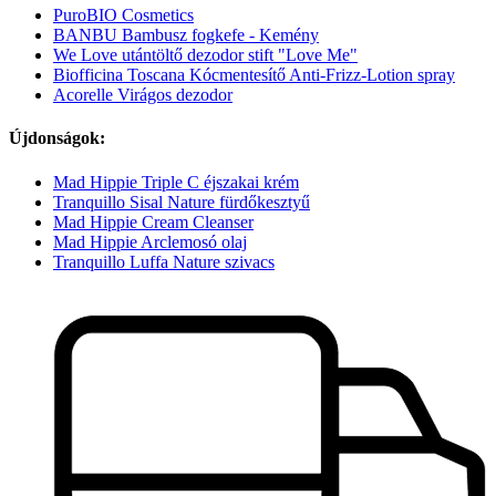
PuroBIO Cosmetics
BANBU Bambusz fogkefe - Kemény
We Love utántöltő dezodor stift "Love Me"
Biofficina Toscana Kócmentesítő Anti-Frizz-Lotion spray
Acorelle Virágos dezodor
Újdonságok:
Mad Hippie Triple C éjszakai krém
Tranquillo Sisal Nature fürdőkesztyű
Mad Hippie Cream Cleanser
Mad Hippie Arclemosó olaj
Tranquillo Luffa Nature szivacs