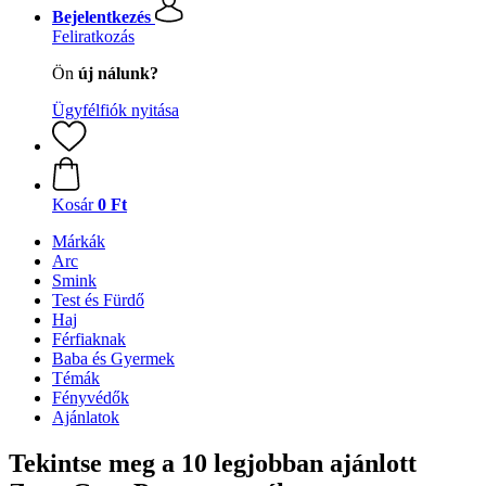
Bejelentkezés
Feliratkozás
Ön
új nálunk?
Ügyfélfiók nyitása
Kosár
0 Ft
Márkák
Arc
Smink
Test és Fürdő
Haj
Férfiaknak
Baba és Gyermek
Témák
Fényvédők
Ajánlatok
Tekintse meg a 10 legjobban ajánlott