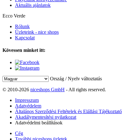
Aktuális ajánlatok
Ecco Verde
Rólunk
Üzleteink - nice shops
Kapcsolat
Kövessen minket itt:
Ország / Nyelv változtatás
© 2010-2026
niceshops GmbH
- All rights reserved.
Impresszum
Adatvédelem
Általános Szerződési Feltételek és Elállási Tájékoztató
Akadálymentesítési nyilatkozat
Adatvédelmi beállítások
Cég
További niceshops üzletek