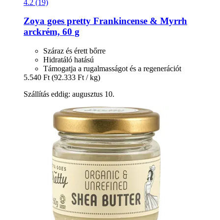
4.2 (19)
Zoya goes pretty
Frankincense & Myrrh
arckrém, 60 g
Száraz és érett bőrre
Hidratáló hatású
Támogatja a rugalmasságot és a regenerációt
5.540 Ft
(92.333 Ft / kg)
Szállítás eddig: augusztus 10.