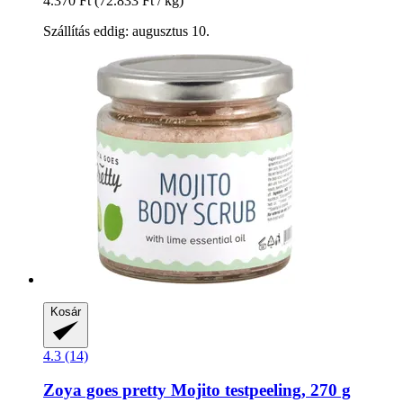
4.370 Ft
(72.833 Ft / kg)
Szállítás eddig: augusztus 10.
Kosár
4.3 (14)
Zoya goes pretty
Mojito testpeeling, 270 g