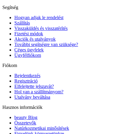
Segítség
Hogyan adjak le rendelést
Szállítás
Visszaküldés és visszatérítés
Fizetési módok
Akciók és utalványok
További segítségre van szüksége?
Céges ügyfelek
Ügyfélfiókom
Fiókom
Bejelentkezés
Regisztráció
Elfelejtette jelszavát?
Hol van a szállítmányom?
Utalvány beváltása
Hasznos információk
beauty Blog
Összetevők
Natúrkozmetikai minősítések
Figyelünk környezetünkre