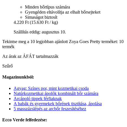
Minden bőrtípus számára
Gyengéden eltávolítja az elhalt bőrsejteket
Simaságot biztosít
4.220 Ft
(15.630 Ft / kg)
Szállítás eddig: augusztus 10.
Tekintse meg a 10 legjobban ajánlott Zoya Goes Pretty terméket: 10
termék
Az árak az ÁFÁT tartalmazzák
Szűrő
Magazinunkból:
Agyag: Színes por, mint kozmetikai csoda
Natúrkozmetikai ápolók kombinált bőr számára
Arcápoló tippek férfiaknak
A babák és gyermekek bőrének tisztítása, ápolása
5 masszázslépés az arcbőr feszesítéséhez
Ecco Verde felfedezése: