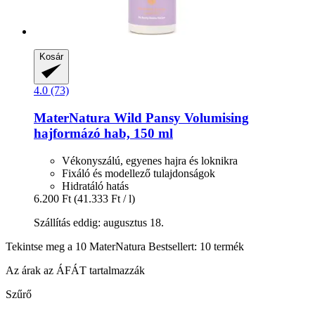
Kosár
4.0 (73)
MaterNatura
Wild Pansy Volumising
hajformázó hab, 150 ml
Vékonyszálú, egyenes hajra és loknikra
Fixáló és modellező tulajdonságok
Hidratáló hatás
6.200 Ft
(41.333 Ft / l)
Szállítás eddig: augusztus 18.
Tekintse meg a 10 MaterNatura Bestsellert: 10 termék
Az árak az ÁFÁT tartalmazzák
Szűrő