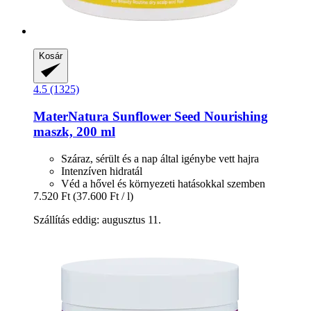
Kosár
4.5 (1325)
MaterNatura
Sunflower Seed Nourishing
maszk, 200 ml
Száraz, sérült és a nap által igénybe vett hajra
Intenzíven hidratál
Véd a hővel és környezeti hatásokkal szemben
7.520 Ft
(37.600 Ft / l)
Szállítás eddig: augusztus 11.