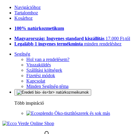
Navigációhoz
Tartalomhoz
Kosárhoz
100% natúrkozmetikum
Magyarország: Ingyenes standard kiszállítás
17.000 Ft-tól
Legalább 1 ingyenes termékminta
minden rendeléshez
Segítség
Hol van a rendelésem?
Visszaküldés
Szállítási költségek
Fizetési módok
Kapcsolat
Minden Segítség-téma
Több inspiráció
Öko-tisztítószerek és sok más