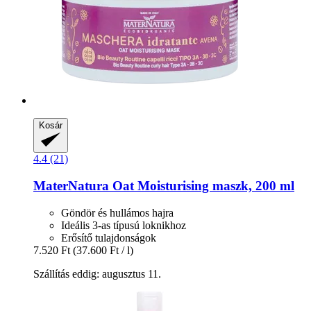
Kosár
4.4 (21)
MaterNatura
Oat Moisturising maszk, 200 ml
Göndör és hullámos hajra
Ideális 3-as típusú loknikhoz
Erősítő tulajdonságok
7.520 Ft
(37.600 Ft / l)
Szállítás eddig: augusztus 11.