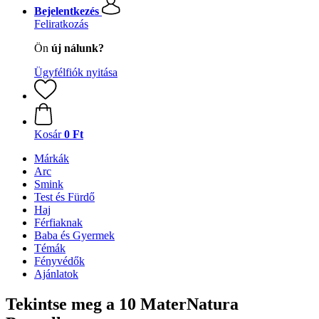
Bejelentkezés
Feliratkozás
Ön
új nálunk?
Ügyfélfiók nyitása
Kosár
0 Ft
Márkák
Arc
Smink
Test és Fürdő
Haj
Férfiaknak
Baba és Gyermek
Témák
Fényvédők
Ajánlatok
Tekintse meg a 10 MaterNatura