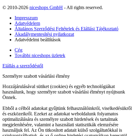
© 2010-2026
niceshops GmbH
- All rights reserved.
Impresszum
Adatvédelem
Általános Szerződési Feltételek és Elállási Tájékoztató
Akadálymentesítési nyilatkozat
Adatvédelmi beállítások
Cég
További niceshops üzletek
Elállás a szerződéstől
Személyre szabott vásárlási élmény
Hozzájárulásával sütiket (cookies) és egyéb technológiákat
használunk, hogy személyre szabott vásárlási élményt nyújtsunk
Önnek.
Ebből a célból adatokat gyűjtünk felhasználóinkról, viselkedésükről
és eszközeikről. Ezeket az adatokat weboldalunk folyamatos
optimalizálására és személyre szabott hirdetések és tartalmak
megjelenítésére, valamint a használati statisztikák elemzésére
használjuk fel. Az Ön titkosított adatait külső szolgáltatókkal is
szinkronizálhatjuk, és az ő online hirdetési csatornáikon keresztül