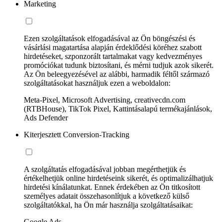
Marketing
Ezen szolgáltatások elfogadásával az Ön böngészési és
vásárlási magatartása alapján érdeklődési köréhez szabott
hirdetéseket, szponzorált tartalmakat vagy kedvezményes
promóciókat tudunk biztosítani, és mérni tudjuk azok sikerét.
Az Ön beleegyezésével az alábbi, harmadik féltől származó
szolgáltatásokat használjuk ezen a weboldalon:
Meta-Pixel, Microsoft Advertising, creativecdn.com
(RTBHouse), TikTok Pixel, Kattintásalapú termékajánlások,
Ads Defender
Kiterjesztett Conversion-Tracking
A szolgáltatás elfogadásával jobban megérthetjük és
értékelhetjük online hirdetéseink sikerét, és optimalizálhatjuk
hirdetési kínálatunkat. Ennek érdekében az Ön titkosított
személyes adatait összehasonlítjuk a következő külső
szolgáltatókkal, ha Ön már használja szolgáltatásaikat:
Google Ads