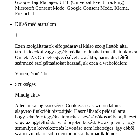
Google Tag Manager, UET (Universal Event Tracking)
Microsoft Consent Mode, Google Consent Mode, Klarna,
Freshchat
Külső médiatartalom
Ezen szolgáltatások elfogadásával külső szolgáltatók által
tárolt videókat vagy egyéb médiatartalmakat mutathatunk meg
Önnek. Az Ön beleegyezésével az alábbi, harmadik féltől
származó szolgáltatásokat használjuk ezen a weboldalon:
Vimeo, YouTube
Szükséges
Mindig aktív
A technikailag szükséges Cookie-k csak weboldalunk
alapvető funkcióit biztosítják. Használhatók például arra,
hogy lehetővé tegyék a termékek bevásárlókosarába gyűjtését
vagy az ügyfélfiókba való bejelentkezést. Ez azt jelenti, hogy
semmilyen következtetés levonása nem lehetséges, így ebből
származó adatot soha nem adunk át harmadik félnek.