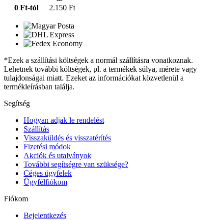
0 Ft-tól
2.150 Ft
*Ezek a szállítási költségek a normál szállításra vonatkoznak.
Lehetnek további költségek, pl. a termékek súlya, mérete vagy
tulajdonságai miatt. Ezeket az információkat közvetlenül a
termékleírásban találja.
Segítség
Hogyan adjak le rendelést
Szállítás
Visszaküldés és visszatérítés
Fizetési módok
Akciók és utalványok
További segítségre van szüksége?
Céges ügyfelek
Ügyfélfiókom
Fiókom
Bejelentkezés