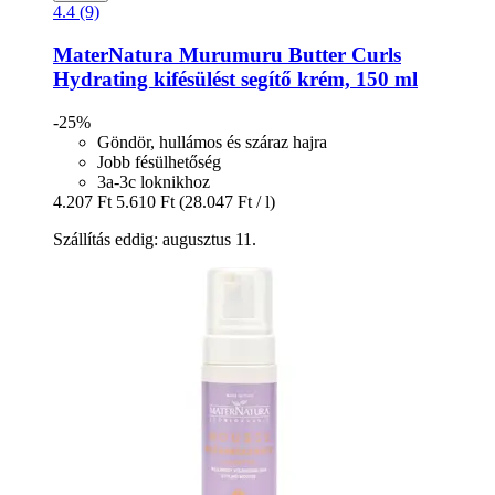
4.4 (9)
MaterNatura
Murumuru Butter Curls
Hydrating kifésülést segítő krém, 150 ml
-25%
Göndör, hullámos és száraz hajra
Jobb fésülhetőség
3a-3c loknikhoz
4.207 Ft
5.610 Ft
(28.047 Ft / l)
Szállítás eddig: augusztus 11.