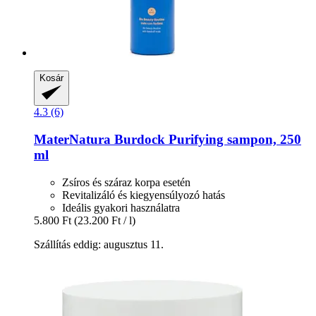
Kosár
4.3 (6)
MaterNatura
Burdock Purifying sampon, 250
ml
Zsíros és száraz korpa esetén
Revitalizáló és kiegyensúlyozó hatás
Ideális gyakori használatra
5.800 Ft
(23.200 Ft / l)
Szállítás eddig: augusztus 11.