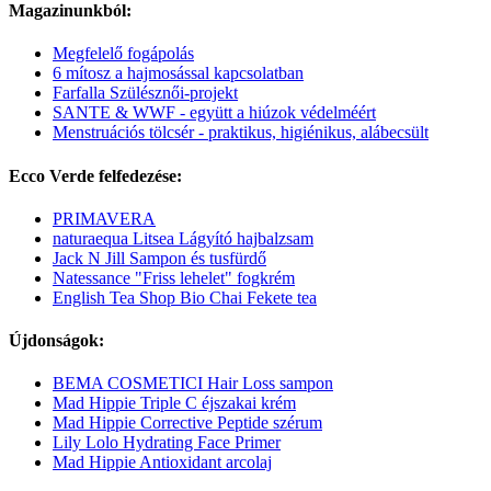
Magazinunkból:
Megfelelő fogápolás
6 mítosz a hajmosással kapcsolatban
Farfalla Szülésznői-projekt
SANTE & WWF - együtt a hiúzok védelméért
Menstruációs tölcsér - praktikus, higiénikus, alábecsült
Ecco Verde felfedezése:
PRIMAVERA
naturaequa Litsea Lágyító hajbalzsam
Jack N Jill Sampon és tusfürdő
Natessance "Friss lehelet" fogkrém
English Tea Shop Bio Chai Fekete tea
Újdonságok:
BEMA COSMETICI Hair Loss sampon
Mad Hippie Triple C éjszakai krém
Mad Hippie Corrective Peptide szérum
Lily Lolo Hydrating Face Primer
Mad Hippie Antioxidant arcolaj