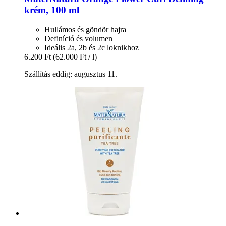
krém, 100 ml
Hullámos és göndör hajra
Definíció és volumen
Ideális 2a, 2b és 2c loknikhoz
6.200 Ft
(62.000 Ft / l)
Szállítás eddig: augusztus 11.