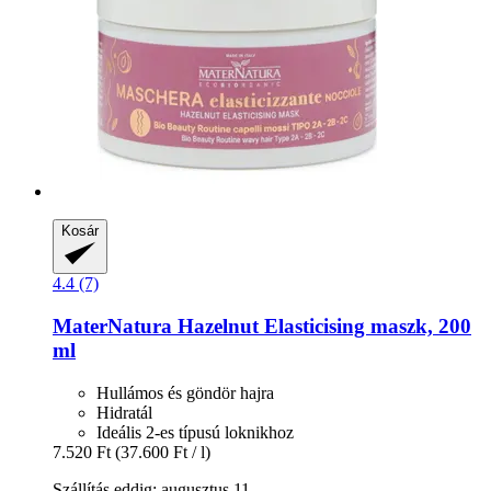
Kosár
4.4 (7)
MaterNatura
Hazelnut Elasticising maszk, 200
ml
Hullámos és göndör hajra
Hidratál
Ideális 2-es típusú loknikhoz
7.520 Ft
(37.600 Ft / l)
Szállítás eddig: augusztus 11.