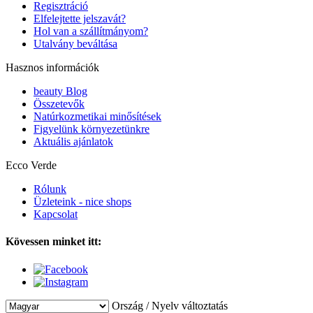
Regisztráció
Elfelejtette jelszavát?
Hol van a szállítmányom?
Utalvány beváltása
Hasznos információk
beauty Blog
Összetevők
Natúrkozmetikai minősítések
Figyelünk környezetünkre
Aktuális ajánlatok
Ecco Verde
Rólunk
Üzleteink - nice shops
Kapcsolat
Kövessen minket itt:
Ország / Nyelv változtatás