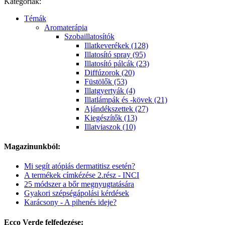
Kategóriák:
Témák
Aromaterápia
Szobaillatosítók
Illatkeverékek (128)
Illatosító spray (95)
Illatosító pálcák (23)
Diffúzorok (20)
Füstölők (53)
Illatgyertyák (4)
Illatlámpák és -kövek (21)
Ajándékszettek (27)
Kiegészítők (13)
Illatviaszok (10)
Magazinunkból:
Mi segít atópiás dermatitisz esetén?
A termékek címkézése 2.rész - INCI
25 módszer a bőr megnyugtatására
Gyakori szépségápolási kérdések
Karácsony - A pihenés ideje?
Ecco Verde felfedezése: