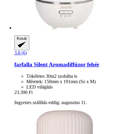
Kosár
3.8 (6)
farfalla
Silent Aromadiffúzor fehér
Tökéletes 30m2 szobába is
Méretek: 150mm x 191mm (Sz x M)
LED világítás
23.390 Ft
Ingyenes szállítás eddig: augusztus 11.