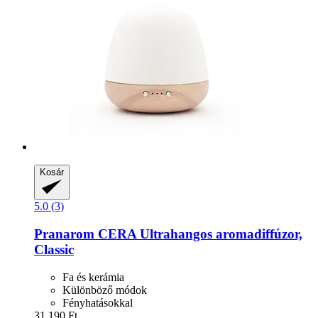
Kosár
5.0 (3)
Pranarom
CERA Ultrahangos aromadiffúzor,
Classic
Fa és kerámia
Különböző módok
Fényhatásokkal
31.190 Ft