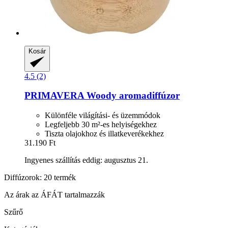
Kosár
4.5 (2)
PRIMAVERA
Woody aromadiffúzor
Különféle világítási- és üzemmódok
Legfeljebb 30 m²-es helyiségekhez
Tiszta olajokhoz és illatkeverékekhez
31.190 Ft
Ingyenes szállítás eddig: augusztus 21.
Diffúzorok: 20 termék
Az árak az ÁFÁT tartalmazzák
Szűrő