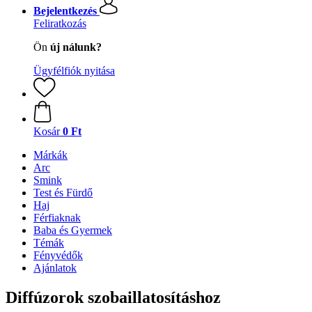
Bejelentkezés
Feliratkozás
Ön
új nálunk?
Ügyfélfiók nyitása
Kosár
0 Ft
Márkák
Arc
Smink
Test és Fürdő
Haj
Férfiaknak
Baba és Gyermek
Témák
Fényvédők
Ajánlatok
Diffúzorok szobaillatosításhoz