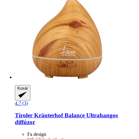
Kosár
4.7 (3)
Tiroler Kräuterhof
Balance Ultrahangos
diffúzor
Fa design