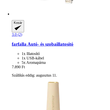
Kosár
3.0 (2)
farfalla
Autó-​ és szobaillatosító
1x Illatosító
1x USB-kábel
5x Aromapárna
7.890 Ft
Szállítás eddig: augusztus 11.