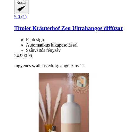
Kosár
5.0 (1)
Tiroler Kräuterhof
Zen Ultrahangos diffúzor
Fa design
Automatikus kikapcsolással
Színváltós fénysáv
24.990 Ft
Ingyenes szállítás eddig: augusztus 11.