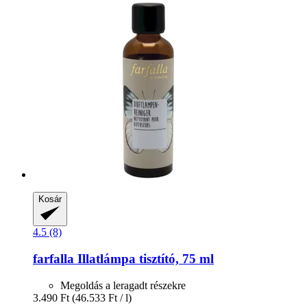
Kosár
4.5 (8)
farfalla
Illatlámpa tisztító, 75 ml
Megoldás a leragadt részekre
3.490 Ft
(46.533 Ft / l)