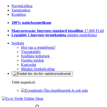
Navigációhoz
Tartalomhoz
Kosárhoz
100% natúrkozmetikum
Magyarország: Ingyenes standard kiszállítás
17.000 Ft-tól
Legalább 1 ingyenes termékminta
minden rendeléshez
Segítség
Hol van a rendelésem?
Visszaküldés
Szállítási költségek
Fizetési módok
Kapcsolat
Minden Segítség-téma
Több inspiráció
Öko-tisztítószerek és sok más