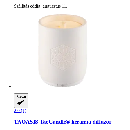
Szállítás eddig: augusztus 11.
Kosár
2.0 (1)
TAOASIS
TaoCandle® kerámia diffűzor