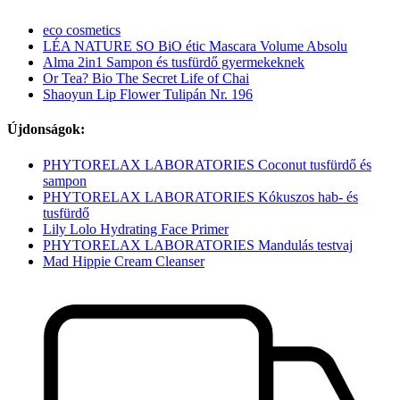
eco cosmetics
LÉA NATURE SO BiO étic Mascara Volume Absolu
Alma 2in1 Sampon és tusfürdő gyermekeknek
Or Tea? Bio The Secret Life of Chai
Shaoyun Lip Flower Tulipán Nr. 196
Újdonságok:
PHYTORELAX LABORATORIES Coconut tusfürdő és
sampon
PHYTORELAX LABORATORIES Kókuszos hab- és
tusfürdő
Lily Lolo Hydrating Face Primer
PHYTORELAX LABORATORIES Mandulás testvaj
Mad Hippie Cream Cleanser