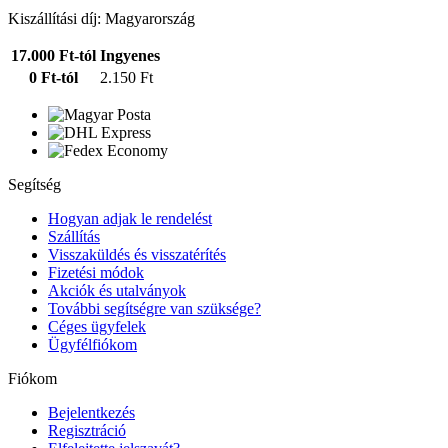
Kiszállítási díj: Magyarország
17.000 Ft-tól
Ingyenes
0 Ft-tól
2.150 Ft
Segítség
Hogyan adjak le rendelést
Szállítás
Visszaküldés és visszatérítés
Fizetési módok
Akciók és utalványok
További segítségre van szüksége?
Céges ügyfelek
Ügyfélfiókom
Fiókom
Bejelentkezés
Regisztráció