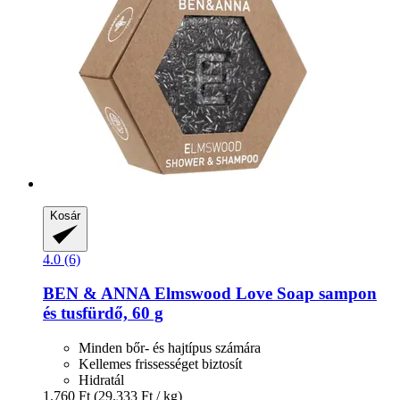
Kosár
4.0 (6)
BEN & ANNA
Elmswood Love Soap sampon
és tusfürdő, 60 g
Minden bőr- és hajtípus számára
Kellemes frissességet biztosít
Hidratál
1.760 Ft
(29.333 Ft / kg)