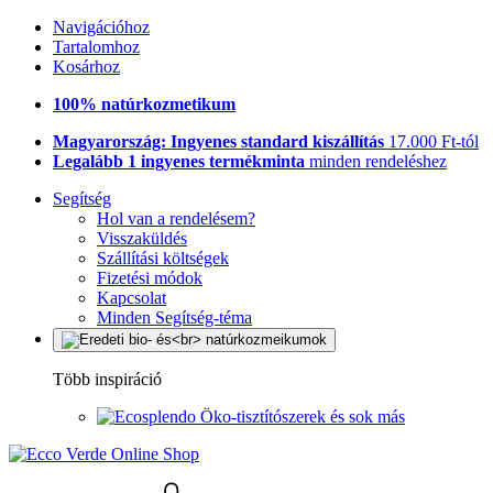
Navigációhoz
Tartalomhoz
Kosárhoz
100% natúrkozmetikum
Magyarország: Ingyenes standard kiszállítás
17.000 Ft-tól
Legalább 1 ingyenes termékminta
minden rendeléshez
Segítség
Hol van a rendelésem?
Visszaküldés
Szállítási költségek
Fizetési módok
Kapcsolat
Minden Segítség-téma
Több inspiráció
Öko-tisztítószerek és sok más