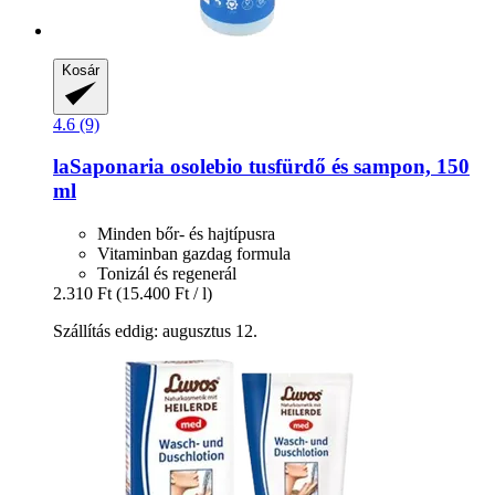
Kosár
4.6 (9)
laSaponaria
osolebio tusfürdő és sampon, 150
ml
Minden bőr- és hajtípusra
Vitaminban gazdag formula
Tonizál és regenerál
2.310 Ft
(15.400 Ft / l)
Szállítás eddig: augusztus 12.