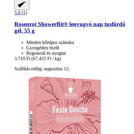
5.0 (1)
Rosenrot
ShowerBit® lenyugvó nap tusfürdő
gél, 55 g
Minden bőrtípus számára
Gyengéden tisztít
Regenerál és nyugtat
3.710 Ft
(67.455 Ft / kg)
Szállítás eddig: augusztus 12.