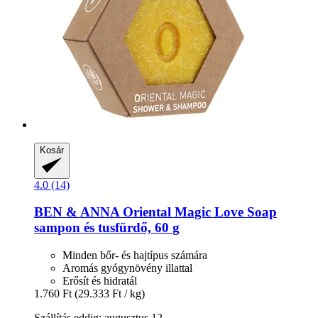
Kosár
4.0 (14)
BEN & ANNA
Oriental Magic Love Soap
sampon és tusfürdő, 60 g
Minden bőr- és hajtípus számára
Aromás gyógynövény illattal
Erősít és hidratál
1.760 Ft
(29.333 Ft / kg)
Szállítás eddig: augusztus 12.