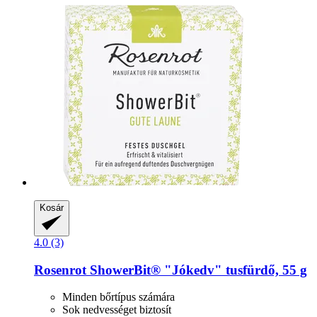
Kosár
4.0 (3)
Rosenrot
ShowerBit® "Jókedv" tusfürdő, 55 g
Minden bőrtípus számára
Sok nedvességet biztosít