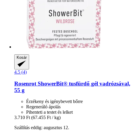
Kosár
4.5 (4)
Rosenrot
ShowerBit® tusfürdő gél vadrózsával,
55 g
Érzékeny és igénybevett bőrre
Regeneráló ápolás
Pihenteti a testet és lelket
3.710 Ft
(67.455 Ft / kg)
Szállítás eddig: augusztus 12.