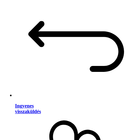
Ingyenes
visszaküldés