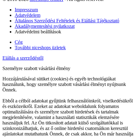
Impresszum
Adatvédelem
Általános Szerződési Feltételek és Elállási Tájékoztató
Akadálymentesítési nyilatkozat
Adatvédelmi beállítások
Cég
További niceshops üzletek
Elállás a szerződéstől
Személyre szabott vásárlási élmény
Hozzájárulásával sütiket (cookies) és egyéb technológiákat
használunk, hogy személyre szabott vásárlási élményt nyújtsunk
Önnek.
Ebből a célból adatokat gyűjtünk felhasználóinkról, viselkedésükről
és eszközeikről. Ezeket az adatokat weboldalunk folyamatos
optimalizálására és személyre szabott hirdetések és tartalmak
megjelenítésére, valamint a használati statisztikák elemzésére
használjuk fel. Az Ön titkosított adatait külső szolgáltatókkal is
szinkronizálhatjuk, és az ő online hirdetési csatornáikon keresztül
ajánlatokat mutathatunk Önnek, de csak akkor, ha Ön már használja