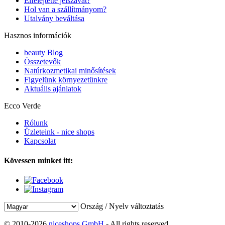
Elfelejtette jelszavát?
Hol van a szállítmányom?
Utalvány beváltása
Hasznos információk
beauty Blog
Összetevők
Natúrkozmetikai minősítések
Figyelünk környezetünkre
Aktuális ajánlatok
Ecco Verde
Rólunk
Üzleteink - nice shops
Kapcsolat
Kövessen minket itt:
Ország / Nyelv változtatás
© 2010-2026
niceshops GmbH
- All rights reserved.