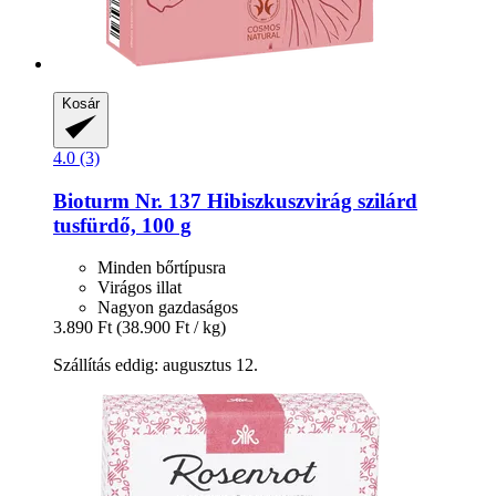
Kosár
4.0 (3)
Bioturm
Nr. 137 Hibiszkuszvirág szilárd
tusfürdő, 100 g
Minden bőrtípusra
Virágos illat
Nagyon gazdaságos
3.890 Ft
(38.900 Ft / kg)
Szállítás eddig: augusztus 12.