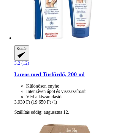
Kosár
3.2 (12)
Luvos
med Tusfürdő, 200 ml
Különösen enyhe
Intenzíven ápol és visszazsírosít
Véd a kiszáradástól
3.930 Ft
(19.650 Ft / l)
Szállítás eddig: augusztus 12.