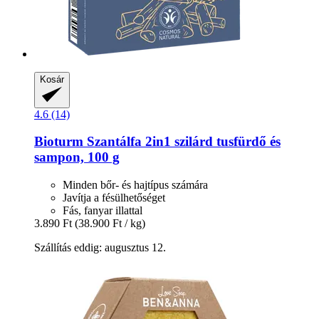
Kosár
4.6 (14)
Bioturm
Szantálfa 2in1 szilárd tusfürdő és
sampon, 100 g
Minden bőr- és hajtípus számára
Javítja a fésülhetőséget
Fás, fanyar illattal
3.890 Ft
(38.900 Ft / kg)
Szállítás eddig: augusztus 12.