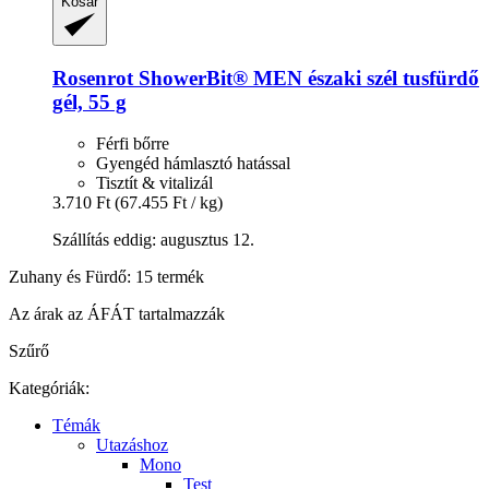
Kosár
Rosenrot
ShowerBit® MEN északi szél tusfürdő
gél, 55 g
Férfi bőrre
Gyengéd hámlasztó hatással
Tisztít & vitalizál
3.710 Ft
(67.455 Ft / kg)
Szállítás eddig: augusztus 12.
Zuhany és Fürdő: 15 termék
Az árak az ÁFÁT tartalmazzák
Szűrő
Kategóriák:
Témák
Utazáshoz
Mono
Test