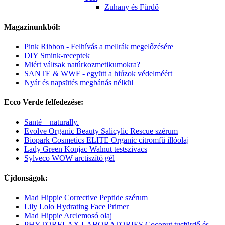
Zuhany és Fürdő
Magazinunkból:
Pink Ribbon - Felhívás a mellrák megelőzésére
DIY Smink-receptek
Miért váltsak natúrkozmetikumokra?
SANTE & WWF - együtt a hiúzok védelméért
Nyár és napsütés megbánás nélkül
Ecco Verde felfedezése:
Santé – naturally.
Evolve Organic Beauty Salicylic Rescue szérum
Biopark Cosmetics ELITE Organic citromfű illóolaj
Lady Green Konjac Walnut testszivacs
Sylveco WOW arctiszító gél
Újdonságok:
Mad Hippie Corrective Peptide szérum
Lily Lolo Hydrating Face Primer
Mad Hippie Arclemosó olaj
PHYTORELAX LABORATORIES Coconut tusfürdő és