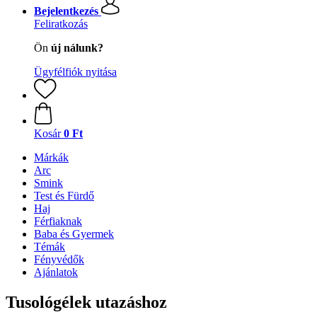
Bejelentkezés
Feliratkozás
Ön
új nálunk?
Ügyfélfiók nyitása
Kosár
0 Ft
Márkák
Arc
Smink
Test és Fürdő
Haj
Férfiaknak
Baba és Gyermek
Témák
Fényvédők
Ajánlatok
Tusológélek utazáshoz