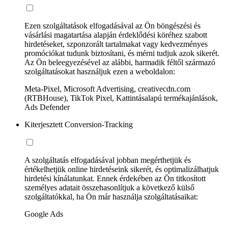
Ezen szolgáltatások elfogadásával az Ön böngészési és
vásárlási magatartása alapján érdeklődési köréhez szabott
hirdetéseket, szponzorált tartalmakat vagy kedvezményes
promóciókat tudunk biztosítani, és mérni tudjuk azok sikerét.
Az Ön beleegyezésével az alábbi, harmadik féltől származó
szolgáltatásokat használjuk ezen a weboldalon:
Meta-Pixel, Microsoft Advertising, creativecdn.com
(RTBHouse), TikTok Pixel, Kattintásalapú termékajánlások,
Ads Defender
Kiterjesztett Conversion-Tracking
A szolgáltatás elfogadásával jobban megérthetjük és
értékelhetjük online hirdetéseink sikerét, és optimalizálhatjuk
hirdetési kínálatunkat. Ennek érdekében az Ön titkosított
személyes adatait összehasonlítjuk a következő külső
szolgáltatókkal, ha Ön már használja szolgáltatásaikat:
Google Ads