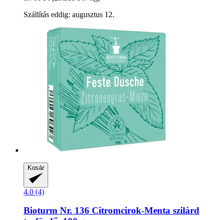
Szállítás eddig: augusztus 12.
Kosár
4.0 (4)
Bioturm
Nr. 136 Citromcirok-​Menta szilárd