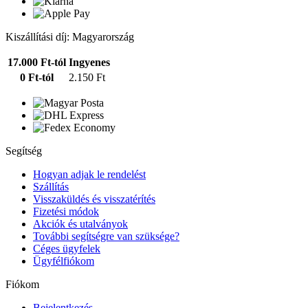
Kiszállítási díj: Magyarország
17.000 Ft-tól
Ingyenes
0 Ft-tól
2.150 Ft
Segítség
Hogyan adjak le rendelést
Szállítás
Visszaküldés és visszatérítés
Fizetési módok
Akciók és utalványok
További segítségre van szüksége?
Céges ügyfelek
Ügyfélfiókom
Fiókom
Bejelentkezés