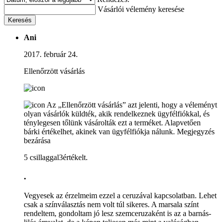
Vásárlói vélemény keresése
Keresés
Ani
2017. február 24.
Ellenőrzött vásárlás
Az „Ellenőrzött vásárlás” azt jelenti, hogy a véleményt
olyan vásárlók küldték, akik rendelkeznek ügyfélfiókkal, és
ténylegesen tőlünk vásárolták ezt a terméket. Alapvetően
bárki értékelhet, akinek van ügyfélfiókja nálunk.
Megjegyzés
bezárása
5 csillaggal3értékelt.
.
Vegyesek az érzelmeim ezzel a ceruzával kapcsolatban. Lehet
csak a színválasztás nem volt túl sikeres. A marsala színt
rendeltem, gondoltam jó lesz szemceruzaként is az a barnás-