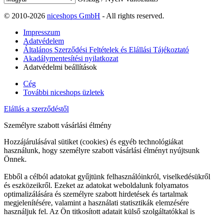
© 2010-2026
niceshops GmbH
- All rights reserved.
Impresszum
Adatvédelem
Általános Szerződési Feltételek és Elállási Tájékoztató
Akadálymentesítési nyilatkozat
Adatvédelmi beállítások
Cég
További niceshops üzletek
Elállás a szerződéstől
Személyre szabott vásárlási élmény
Hozzájárulásával sütiket (cookies) és egyéb technológiákat
használunk, hogy személyre szabott vásárlási élményt nyújtsunk
Önnek.
Ebből a célból adatokat gyűjtünk felhasználóinkról, viselkedésükről
és eszközeikről. Ezeket az adatokat weboldalunk folyamatos
optimalizálására és személyre szabott hirdetések és tartalmak
megjelenítésére, valamint a használati statisztikák elemzésére
használjuk fel. Az Ön titkosított adatait külső szolgáltatókkal is