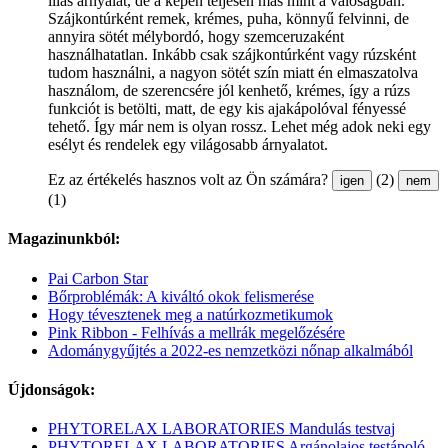
lilás árnyalat, de a képen teljesen más mint a valóságban.
Szájkontúrként remek, krémes, puha, könnyű felvinni, de
annyira sötét mélybordó, hogy szemceruzaként
használhatatlan. Inkább csak szájkontúrként vagy rúzsként
tudom használni, a nagyon sötét szín miatt én elmaszatolva
használom, de szerencsére jól kenhető, krémes, így a rúzs
funkciót is betölti, matt, de egy kis ajakápolóval fényessé
tehető. Így már nem is olyan rossz. Lehet még adok neki egy
esélyt és rendelek egy világosabb árnyalatot.
Ez az értékelés hasznos volt az Ön számára?
(2)
igen
nem
(1)
Magazinunkból:
Pai Carbon Star
Bőrproblémák: A kiváltó okok felismerése
Hogy tévesztenek meg a natúrkozmetikumok
Pink Ribbon - Felhívás a mellrák megelőzésére
Adománygyűjtés a 2022-es nemzetközi nőnap alkalmából
Újdonságok:
PHYTORELAX LABORATORIES Mandulás testvaj
PHYTORELAX LABORATORIES Argánolajos testápoló