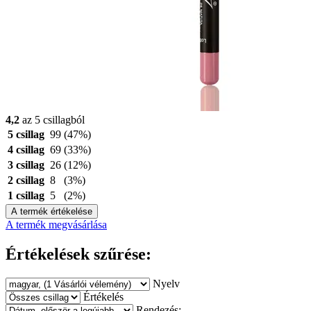
4,2
az 5 csillagból
5 csillag
99
(47%)
4 csillag
69
(33%)
3 csillag
26
(12%)
2 csillag
8
(3%)
1 csillag
5
(2%)
A termék értékelése
A termék megvásárlása
Értékelések szűrése:
Nyelv
Értékelés
Rendezés: