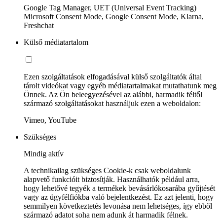
Google Tag Manager, UET (Universal Event Tracking)
Microsoft Consent Mode, Google Consent Mode, Klarna,
Freshchat
Külső médiatartalom
Ezen szolgáltatások elfogadásával külső szolgáltatók által
tárolt videókat vagy egyéb médiatartalmakat mutathatunk meg
Önnek. Az Ön beleegyezésével az alábbi, harmadik féltől
származó szolgáltatásokat használjuk ezen a weboldalon:
Vimeo, YouTube
Szükséges
Mindig aktív
A technikailag szükséges Cookie-k csak weboldalunk
alapvető funkcióit biztosítják. Használhatók például arra,
hogy lehetővé tegyék a termékek bevásárlókosarába gyűjtését
vagy az ügyfélfiókba való bejelentkezést. Ez azt jelenti, hogy
semmilyen következtetés levonása nem lehetséges, így ebből
származó adatot soha nem adunk át harmadik félnek.