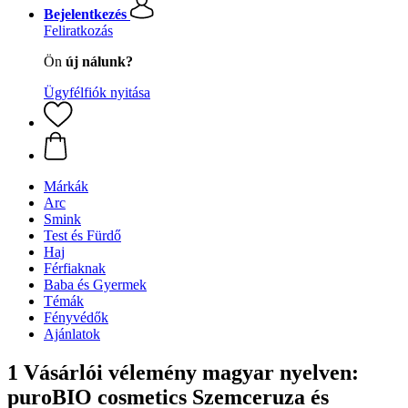
Bejelentkezés
Feliratkozás
Ön
új nálunk?
Ügyfélfiók nyitása
Márkák
Arc
Smink
Test és Fürdő
Haj
Férfiaknak
Baba és Gyermek
Témák
Fényvédők
Ajánlatok
1 Vásárlói vélemény magyar nyelven:
puroBIO cosmetics Szemceruza és