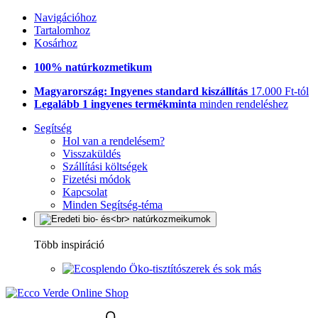
Navigációhoz
Tartalomhoz
Kosárhoz
100% natúrkozmetikum
Magyarország: Ingyenes standard kiszállítás
17.000 Ft-tól
Legalább 1 ingyenes termékminta
minden rendeléshez
Segítség
Hol van a rendelésem?
Visszaküldés
Szállítási költségek
Fizetési módok
Kapcsolat
Minden Segítség-téma
Több inspiráció
Öko-tisztítószerek és sok más