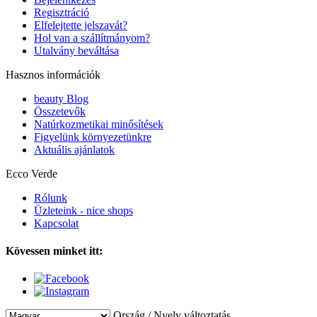
Regisztráció
Elfelejtette jelszavát?
Hol van a szállítmányom?
Utalvány beváltása
Hasznos információk
beauty Blog
Összetevők
Natúrkozmetikai minősítések
Figyelünk környezetünkre
Aktuális ajánlatok
Ecco Verde
Rólunk
Üzleteink - nice shops
Kapcsolat
Kövessen minket itt:
Ország / Nyelv változtatás