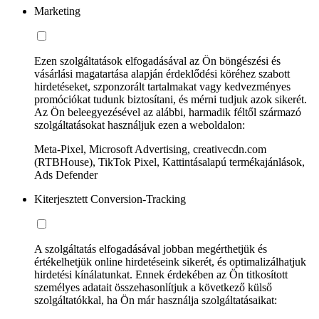
Marketing
Ezen szolgáltatások elfogadásával az Ön böngészési és
vásárlási magatartása alapján érdeklődési köréhez szabott
hirdetéseket, szponzorált tartalmakat vagy kedvezményes
promóciókat tudunk biztosítani, és mérni tudjuk azok sikerét.
Az Ön beleegyezésével az alábbi, harmadik féltől származó
szolgáltatásokat használjuk ezen a weboldalon:
Meta-Pixel, Microsoft Advertising, creativecdn.com
(RTBHouse), TikTok Pixel, Kattintásalapú termékajánlások,
Ads Defender
Kiterjesztett Conversion-Tracking
A szolgáltatás elfogadásával jobban megérthetjük és
értékelhetjük online hirdetéseink sikerét, és optimalizálhatjuk
hirdetési kínálatunkat. Ennek érdekében az Ön titkosított
személyes adatait összehasonlítjuk a következő külső
szolgáltatókkal, ha Ön már használja szolgáltatásaikat: