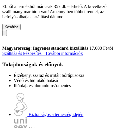
Ebből a termékből már csak 357 db elérhető. A következő
szállítmány már úton van! Amennyiben többet rendel, az
befolyásolhatja a szállítási dátumot.
Kosárba
Magyarország: Ingyenes standard kiszállítás
17.000 Ft-tól
Szállítás és kézbesítés - További információk
Tulajdonságok és előnyök
Érzékeny, száraz és irritált bőrtípusokra
Védő és hidratáló hatású
Illóolaj- és alumíniumsó-mentes
Biztonságos a terhesség idején