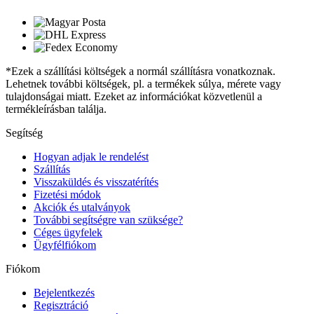
*Ezek a szállítási költségek a normál szállításra vonatkoznak.
Lehetnek további költségek, pl. a termékek súlya, mérete vagy
tulajdonságai miatt. Ezeket az információkat közvetlenül a
termékleírásban találja.
Segítség
Hogyan adjak le rendelést
Szállítás
Visszaküldés és visszatérítés
Fizetési módok
Akciók és utalványok
További segítségre van szüksége?
Céges ügyfelek
Ügyfélfiókom
Fiókom
Bejelentkezés
Regisztráció