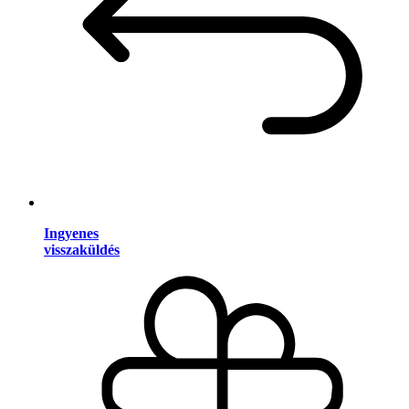
Ingyenes
visszaküldés