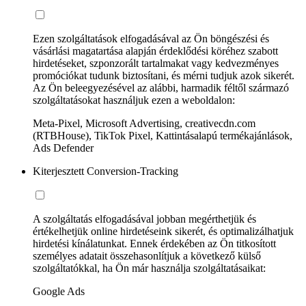
Ezen szolgáltatások elfogadásával az Ön böngészési és
vásárlási magatartása alapján érdeklődési köréhez szabott
hirdetéseket, szponzorált tartalmakat vagy kedvezményes
promóciókat tudunk biztosítani, és mérni tudjuk azok sikerét.
Az Ön beleegyezésével az alábbi, harmadik féltől származó
szolgáltatásokat használjuk ezen a weboldalon:
Meta-Pixel, Microsoft Advertising, creativecdn.com
(RTBHouse), TikTok Pixel, Kattintásalapú termékajánlások,
Ads Defender
Kiterjesztett Conversion-Tracking
A szolgáltatás elfogadásával jobban megérthetjük és
értékelhetjük online hirdetéseink sikerét, és optimalizálhatjuk
hirdetési kínálatunkat. Ennek érdekében az Ön titkosított
személyes adatait összehasonlítjuk a következő külső
szolgáltatókkal, ha Ön már használja szolgáltatásaikat:
Google Ads