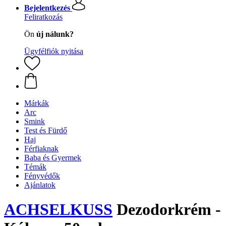
Bejelentkezés
Feliratkozás
Ön
új nálunk?
Ügyfélfiók nyitása
Márkák
Arc
Smink
Test és Fürdő
Haj
Férfiaknak
Baba és Gyermek
Témák
Fényvédők
Ajánlatok
ACHSELKUSS
Dezodorkrém -