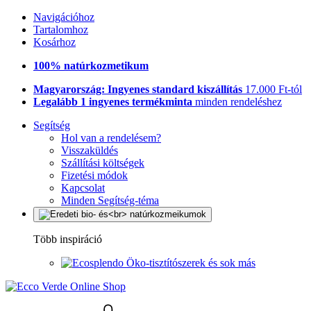
Navigációhoz
Tartalomhoz
Kosárhoz
100% natúrkozmetikum
Magyarország: Ingyenes standard kiszállítás
17.000 Ft-tól
Legalább 1 ingyenes termékminta
minden rendeléshez
Segítség
Hol van a rendelésem?
Visszaküldés
Szállítási költségek
Fizetési módok
Kapcsolat
Minden Segítség-téma
Több inspiráció
Öko-tisztítószerek és sok más