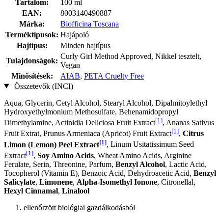
Tartalom:
100 ml
EAN:
8003140490887
Márka:
Biofficina Toscana
Terméktípusok:
Hajápoló
Hajtípus:
Minden hajtípus
Curly Girl Method Approved, Nikkel tesztelt,
Tulajdonságok:
Vegan
Minősítések:
AIAB
,
PETA Cruelty Free
Összetevők (INCI)
Aqua, Glycerin, Cetyl Alcohol, Stearyl Alcohol, Dipalmitoylethyl
Hydroxyethylmonium Methosulfate, Behenamidopropyl
[1]
Dimethylamine, Actinidia Deliciosa Fruit Extract
, Ananas Sativus
[1]
Fruit Extrat, Prunus Armeniaca (Apricot) Fruit Extract
,
Citrus
[1]
Limon (Lemon) Peel Extract
, Linum Usitatissimum Seed
[1]
Extract
,
Soy Amino Acids
, Wheat Amino Acids, Arginine
Ferulate, Serin, Threonine, Parfum,
Benzyl Alcohol
, Lactic Acid,
Tocopherol (Vitamin E), Benzoic Acid, Dehydroacetic Acid,
Benzyl
Salicylate
,
Limonene
,
Alpha-Isomethyl Ionone
, Citronellal,
Hexyl Cinnamal
,
Linalool
ellenőrzött biológiai gazdálkodásból