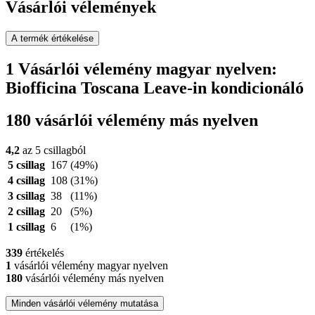
Vásárlói vélemények
A termék értékelése
1 Vásárlói vélemény magyar nyelven:
Biofficina Toscana Leave-in kondicionáló
180 vásárlói vélemény más nyelven
4,2
az 5 csillagból
5 csillag
167
(49%)
4 csillag
108
(31%)
3 csillag
38
(11%)
2 csillag
20
(5%)
1 csillag
6
(1%)
339
értékelés
1
vásárlói vélemény magyar nyelven
180
vásárlói vélemény más nyelven
Minden vásárlói vélemény mutatása