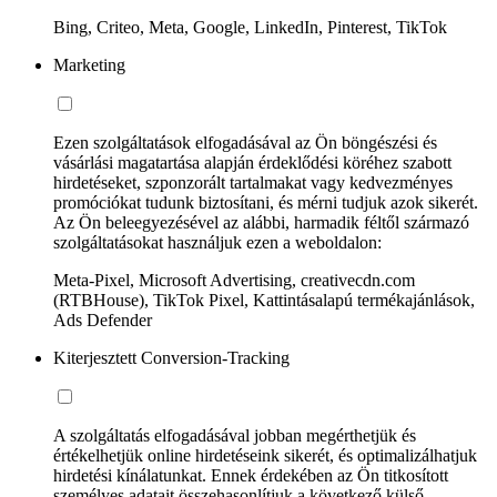
Bing, Criteo, Meta, Google, LinkedIn, Pinterest, TikTok
Marketing
Ezen szolgáltatások elfogadásával az Ön böngészési és
vásárlási magatartása alapján érdeklődési köréhez szabott
hirdetéseket, szponzorált tartalmakat vagy kedvezményes
promóciókat tudunk biztosítani, és mérni tudjuk azok sikerét.
Az Ön beleegyezésével az alábbi, harmadik féltől származó
szolgáltatásokat használjuk ezen a weboldalon:
Meta-Pixel, Microsoft Advertising, creativecdn.com
(RTBHouse), TikTok Pixel, Kattintásalapú termékajánlások,
Ads Defender
Kiterjesztett Conversion-Tracking
A szolgáltatás elfogadásával jobban megérthetjük és
értékelhetjük online hirdetéseink sikerét, és optimalizálhatjuk
hirdetési kínálatunkat. Ennek érdekében az Ön titkosított
személyes adatait összehasonlítjuk a következő külső