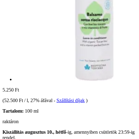
5.250 Ft
(
52.500 Ft / l
, 27% áfával
-
Szállítási díjak
)
Tartalom:
100 ml
raktáron
Kiszállítás augusztus 10., hétfő
-ig, amennyiben
csütörtök 23:59-ig
rendel.