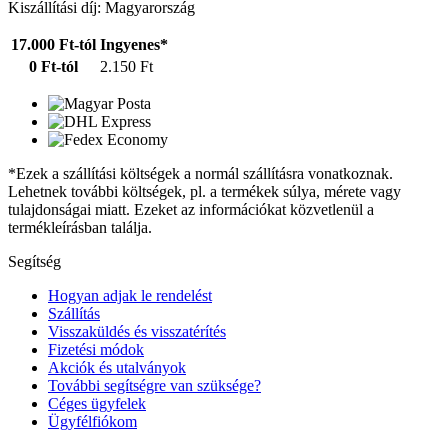
Kiszállítási díj: Magyarország
17.000 Ft-tól
Ingyenes*
0 Ft-tól
2.150 Ft
*Ezek a szállítási költségek a normál szállításra vonatkoznak.
Lehetnek további költségek, pl. a termékek súlya, mérete vagy
tulajdonságai miatt. Ezeket az információkat közvetlenül a
termékleírásban találja.
Segítség
Hogyan adjak le rendelést
Szállítás
Visszaküldés és visszatérítés
Fizetési módok
Akciók és utalványok
További segítségre van szüksége?
Céges ügyfelek
Ügyfélfiókom