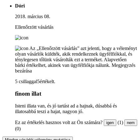
Dóri
2018. március 08.
Ellenőrzött vásárlás
Az „Ellenőrzött vásárlás” azt jelenti, hogy a véleményt
olyan vásárlók küldték, akik rendelkeznek ügyfélfiókkal, és
ténylegesen tőlünk vásárolták ezt a terméket. Alapvetően
bárki értékelhet, akinek van ügyfélfiókja nálunk.
Megjegyzés
bezárása
5 csillaggal5értékelt.
finom illat
Isteni illata van, és jó tartást ad a hajnak, dúsabbá és
illatosabbá teszi a hajat, nagyon jó.
Ez az értékelés hasznos volt az Ön számára?
(1)
igen
nem
(0)
Minden vásárlói vélemény mutatása