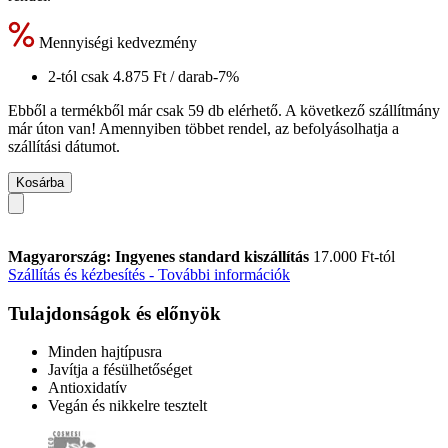
Mennyiségi kedvezmény
2-tól csak
4.875 Ft
/ darab
-7%
Ebből a termékből már csak 59 db elérhető. A következő szállítmány
már úton van! Amennyiben többet rendel, az befolyásolhatja a
szállítási dátumot.
Kosárba
Magyarország: Ingyenes standard kiszállítás
17.000 Ft-tól
Szállítás és kézbesítés - További információk
Tulajdonságok és előnyök
Minden hajtípusra
Javítja a fésülhetőséget
Antioxidatív
Vegán és nikkelre tesztelt