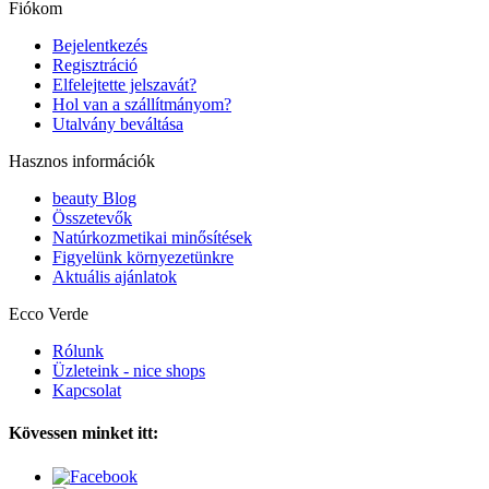
Fiókom
Bejelentkezés
Regisztráció
Elfelejtette jelszavát?
Hol van a szállítmányom?
Utalvány beváltása
Hasznos információk
beauty Blog
Összetevők
Natúrkozmetikai minősítések
Figyelünk környezetünkre
Aktuális ajánlatok
Ecco Verde
Rólunk
Üzleteink - nice shops
Kapcsolat
Kövessen minket itt: