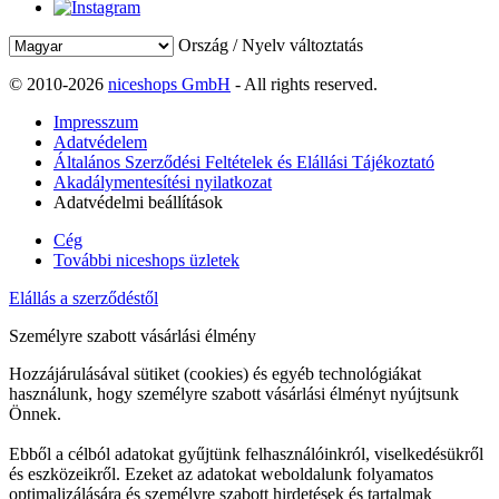
Ország / Nyelv változtatás
© 2010-2026
niceshops GmbH
- All rights reserved.
Impresszum
Adatvédelem
Általános Szerződési Feltételek és Elállási Tájékoztató
Akadálymentesítési nyilatkozat
Adatvédelmi beállítások
Cég
További niceshops üzletek
Elállás a szerződéstől
Személyre szabott vásárlási élmény
Hozzájárulásával sütiket (cookies) és egyéb technológiákat
használunk, hogy személyre szabott vásárlási élményt nyújtsunk
Önnek.
Ebből a célból adatokat gyűjtünk felhasználóinkról, viselkedésükről
és eszközeikről. Ezeket az adatokat weboldalunk folyamatos
optimalizálására és személyre szabott hirdetések és tartalmak