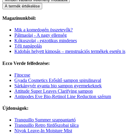
A termék értékelése
Magazinunkból:
Mik a komedogén összetevők?
Pálmaolaj - A nagy ellenség
Kókuszolaj - egzotikus mindenes
Téli napápolás
Kidobás helyett kimosás – menstruációs termékek esetén is
Ecco Verde felfedezése:
Fitocose
Gyada Cosmetics Erősítő sampon spirulinaval
Sárkányvér gyanta bio sampon gyermekeknek
Attitude Super Leaves Clarifying sampon
Antipodes Eve Bio-Retinol Line Reduction szérum
Újdonságok:
Tranquillo Summer szappantartó
Tranquillo Retro fürdőszobai tálca
Niyok Leave-In Moisture Mist