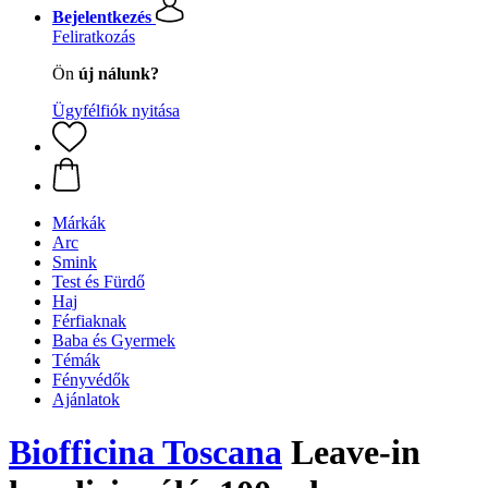
Bejelentkezés
Feliratkozás
Ön
új nálunk?
Ügyfélfiók nyitása
Márkák
Arc
Smink
Test és Fürdő
Haj
Férfiaknak
Baba és Gyermek
Témák
Fényvédők
Ajánlatok
Biofficina Toscana
Leave-in