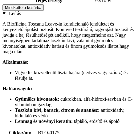
Teljes összeg:
9.910 Ft
Mindkettő a kosárba
Leírás
A Biofficina Toscana Leave-in kondicionáló lendületet és
kenyeztető ápolást biztosít. Könnyed textúrájú, ragyogást biztosít és
javítja a haj fésülhetőségét anélkül, hogy megterhelné azt. Nagy
mennyiségben tartalmaz toszkán kivi, valamint gyümölcs
kivonatokat, antioxidatív hatású és finom gyümölcsös illatot hagy
maga után.
Alkalmazás:
Vigye fel közvetlenül tiszta hajára (nedves vagy száraz) és
fésülje át.
Hatóanyagok:
Gyümölcs kivonatok:
cukrokban, alfa-hidroxi-savban és C-
vitaminban gazdag
Toszkán kivi, barack, citrom és ananász:
antioxidatív,
hidratáló és védő
Lenmag és növényi keratin:
tápláló, erősítő és ápoló
Cikkszám:
BTO-0175