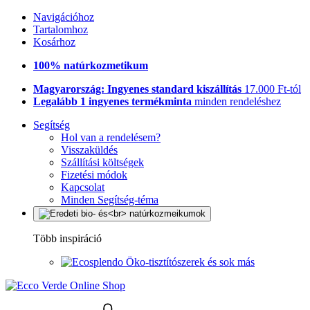
Navigációhoz
Tartalomhoz
Kosárhoz
100% natúrkozmetikum
Magyarország: Ingyenes standard kiszállítás
17.000 Ft-tól
Legalább 1 ingyenes termékminta
minden rendeléshez
Segítség
Hol van a rendelésem?
Visszaküldés
Szállítási költségek
Fizetési módok
Kapcsolat
Minden Segítség-téma
Több inspiráció
Öko-tisztítószerek és sok más