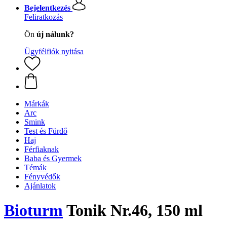
Bejelentkezés
Feliratkozás
Ön
új nálunk?
Ügyfélfiók nyitása
Márkák
Arc
Smink
Test és Fürdő
Haj
Férfiaknak
Baba és Gyermek
Témák
Fényvédők
Ajánlatok
Bioturm
Tonik Nr.46, 150 ml