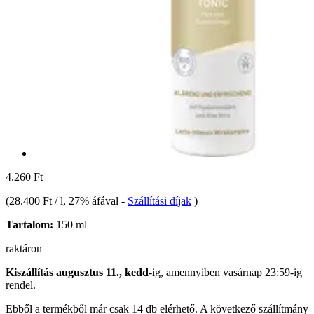
4.260 Ft
(
28.400 Ft / l
, 27% áfával
-
Szállítási díjak
)
Tartalom:
150 ml
raktáron
Kiszállítás augusztus 11., kedd
-ig, amennyiben
vasárnap 23:59-ig
rendel.
Ebből a termékből már csak 14 db elérhető. A következő szállítmány