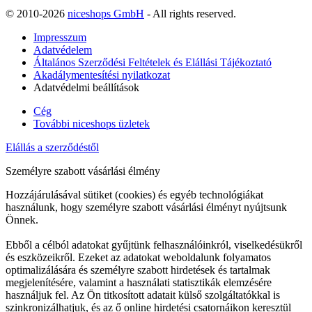
© 2010-2026
niceshops GmbH
- All rights reserved.
Impresszum
Adatvédelem
Általános Szerződési Feltételek és Elállási Tájékoztató
Akadálymentesítési nyilatkozat
Adatvédelmi beállítások
Cég
További niceshops üzletek
Elállás a szerződéstől
Személyre szabott vásárlási élmény
Hozzájárulásával sütiket (cookies) és egyéb technológiákat
használunk, hogy személyre szabott vásárlási élményt nyújtsunk
Önnek.
Ebből a célból adatokat gyűjtünk felhasználóinkról, viselkedésükről
és eszközeikről. Ezeket az adatokat weboldalunk folyamatos
optimalizálására és személyre szabott hirdetések és tartalmak
megjelenítésére, valamint a használati statisztikák elemzésére
használjuk fel. Az Ön titkosított adatait külső szolgáltatókkal is
szinkronizálhatjuk, és az ő online hirdetési csatornáikon keresztül