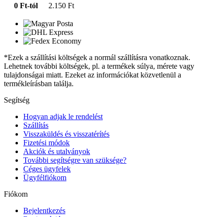
0 Ft-tól
2.150 Ft
*Ezek a szállítási költségek a normál szállításra vonatkoznak.
Lehetnek további költségek, pl. a termékek súlya, mérete vagy
tulajdonságai miatt. Ezeket az információkat közvetlenül a
termékleírásban találja.
Segítség
Hogyan adjak le rendelést
Szállítás
Visszaküldés és visszatérítés
Fizetési módok
Akciók és utalványok
További segítségre van szüksége?
Céges ügyfelek
Ügyfélfiókom
Fiókom
Bejelentkezés