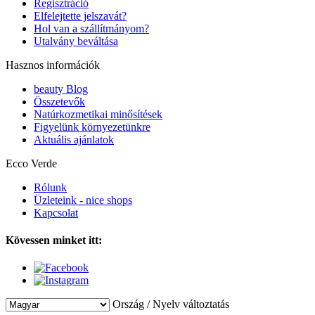
Regisztráció
Elfelejtette jelszavát?
Hol van a szállítmányom?
Utalvány beváltása
Hasznos információk
beauty Blog
Összetevők
Natúrkozmetikai minősítések
Figyelünk környezetünkre
Aktuális ajánlatok
Ecco Verde
Rólunk
Üzleteink - nice shops
Kapcsolat
Kövessen minket itt:
Ország / Nyelv változtatás