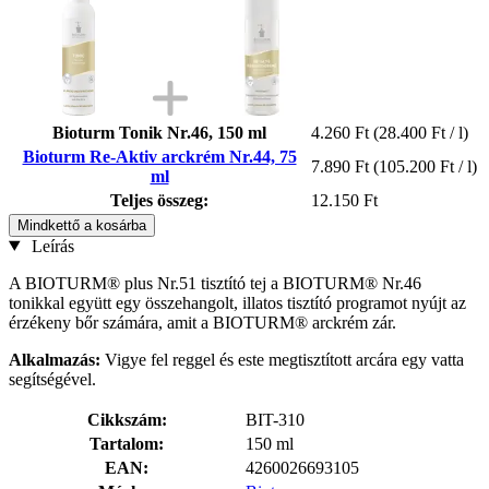
Bioturm Tonik Nr.46, 150 ml
4.260 Ft
(28.400 Ft / l)
Bioturm Re-Aktiv arckrém Nr.44, 75
7.890 Ft
(105.200 Ft / l)
ml
Teljes összeg:
12.150 Ft
Mindkettő a kosárba
Leírás
A BIOTURM® plus Nr.51 tisztító tej a BIOTURM® Nr.46
tonikkal együtt egy összehangolt, illatos tisztító programot nyújt az
érzékeny bőr számára, amit a BIOTURM® arckrém zár.
Alkalmazás:
Vigye fel reggel és este megtisztított arcára egy vatta
segítségével.
Cikkszám:
BIT-310
Tartalom:
150 ml
EAN:
4260026693105