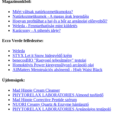
Magazinunkból:
Miért váltsak natúrkozmetikumokra?
Natúrkozmetikumok - A magas árak legendája
Hogyan profitálhat a haj és a bőr az argánolaj előnyeiből?
Weleda - Fenntarthatóság mint küldetés
Karácsony - A pihenés ideje?
Ecco Verde felfedezése:
Weleda
STYX Let it Snow hidegvédő krém
benecosBIO "Ragyogó teljesítmény" testolaj
Homoktövis Power kiegyensúlyozó arcápoló olaj
AllMatters Menstruációs alsónemű - High Waist Black
Újdonságok:
Mad Hippie Cream Cleanser
PHYTORELAX LABORATORIES Almond tusfürdő
Mad Hippie Corrective Peptide szérum
NUORI Creamy Quartz & Enzyme hámlasztó
PHYTORELAX LABORATORIES Argánolajos testápoló