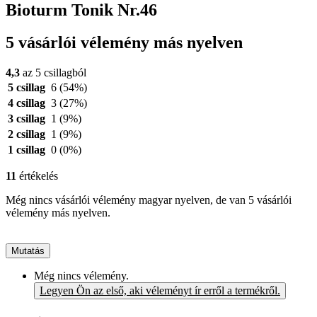
Bioturm Tonik Nr.46
5 vásárlói vélemény más nyelven
4,3
az 5 csillagból
5 csillag
6
(54%)
4 csillag
3
(27%)
3 csillag
1
(9%)
2 csillag
1
(9%)
1 csillag
0
(0%)
11
értékelés
Még nincs vásárlói vélemény magyar nyelven, de van 5 vásárlói
vélemény más nyelven.
Mutatás
Még nincs vélemény.
Legyen Ön az első, aki véleményt ír erről a termékről.