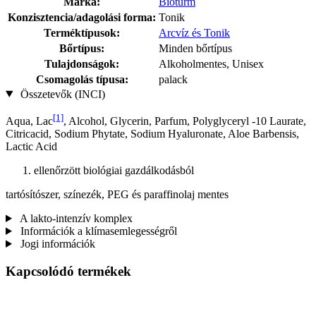
Márka:
Bioturm
Konzisztencia/adagolási forma:
Tonik
Terméktípusok:
Arcvíz és Tonik
Bőrtípus:
Minden bőrtípus
Tulajdonságok:
Alkoholmentes, Unisex
Csomagolás típusa:
palack
Összetevők (INCI)
[1]
Aqua, Lac
, Alcohol, Glycerin, Parfum, Polyglyceryl -10 Laurate,
Citricacid, Sodium Phytate, Sodium Hyaluronate, Aloe Barbensis,
Lactic Acid
ellenőrzött biológiai gazdálkodásból
tartósítószer, színezék, PEG és paraffinolaj mentes
A lakto-intenzív komplex
Információk a klímasemlegességről
Jogi információk
Kapcsolódó termékek