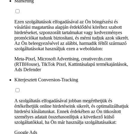
Marketing
Ezen szolgáltatások elfogadásával az Ön böngészési és
vásárlási magatartása alapján érdeklődési köréhez szabott
hirdetéseket, szponzorált tartalmakat vagy kedvezményes
promóciókat tudunk biztosítani, és mérni tudjuk azok sikerét.
Az Ön beleegyezésével az alábbi, harmadik féltől származó
szolgáltatásokat használjuk ezen a weboldalon:
Meta-Pixel, Microsoft Advertising, creativecdn.com
(RTBHouse), TikTok Pixel, Kattintásalapú termékajánlások,
Ads Defender
Kiterjesztett Conversion-Tracking
A szolgáltatás elfogadásával jobban megérthetjük és
értékelhetjük online hirdetéseink sikerét, és optimalizálhatjuk
hirdetési kínálatunkat. Ennek érdekében az Ön titkosított
személyes adatait összehasonlítjuk a következő külső
szolgáltatókkal, ha Ön már használja szolgáltatásaikat:
Google Ads