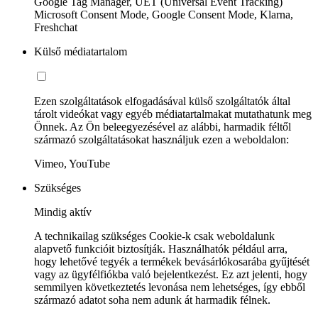
Google Tag Manager, UET (Universal Event Tracking)
Microsoft Consent Mode, Google Consent Mode, Klarna,
Freshchat
Külső médiatartalom
Ezen szolgáltatások elfogadásával külső szolgáltatók által
tárolt videókat vagy egyéb médiatartalmakat mutathatunk meg
Önnek. Az Ön beleegyezésével az alábbi, harmadik féltől
származó szolgáltatásokat használjuk ezen a weboldalon:
Vimeo, YouTube
Szükséges
Mindig aktív
A technikailag szükséges Cookie-k csak weboldalunk
alapvető funkcióit biztosítják. Használhatók például arra,
hogy lehetővé tegyék a termékek bevásárlókosarába gyűjtését
vagy az ügyfélfiókba való bejelentkezést. Ez azt jelenti, hogy
semmilyen következtetés levonása nem lehetséges, így ebből
származó adatot soha nem adunk át harmadik félnek.