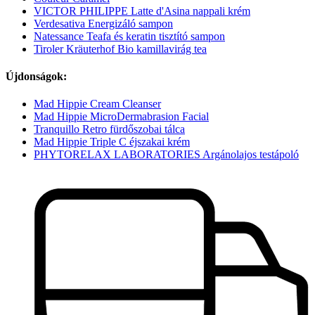
VICTOR PHILIPPE Latte d'Asina nappali krém
Verdesativa Energizáló sampon
Natessance Teafa és keratin tisztító sampon
Tiroler Kräuterhof Bio kamillavirág tea
Újdonságok:
Mad Hippie Cream Cleanser
Mad Hippie MicroDermabrasion Facial
Tranquillo Retro fürdőszobai tálca
Mad Hippie Triple C éjszakai krém
PHYTORELAX LABORATORIES Argánolajos testápoló