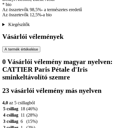
* bio
Az összetevők 98,5%- a természetes eredetű
Az összetevők 12,5%-a bio
Kiegészítők
Vásárlói vélemények
A termék értékelése
0 Vásárlói vélemény magyar nyelven:
CATTIER Paris Pétale d'Iris
sminkeltávolító szemre
23 vásárlói vélemény más nyelven
4,0
az 5 csillagból
5 csillag
18
(46%)
4 csillag
11
(28%)
3 csillag
6
(15%)
2 csillag
1
(2%)