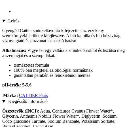
Leírás
Gyengéd Cattier sminkeltávolító kifejezetten az érzékeny
szemkörnyéki területre kifejlesztve. A bio kamilla és bio búzavirág
víz nyugtató és duzzanat leapasztó hatású.
Alkalmazás:
Vigye fel egy vattára a sminkeltávolítót és tisztítsa meg
a szemhéját és a szempillákat.
természetes formula
100%-ban megfelel az ökológiai normáknak
garantáltan parabén és fenoxietanol mentes
pH-érték:
5-5,6
Márka:
CATTIER Paris
Kiegészítő információ
Összetevők (INCI):
Aqua, Centaurea Cyanus Flower Water*,
Glycerin, Anthemis Nobilis Flower Water*, Diglycerin, Sodium
Coco-glucoside Tartrate, Sodium Benzoate, Potassium Sorbate,
Benzyl Alcohol, Lactic Acid.