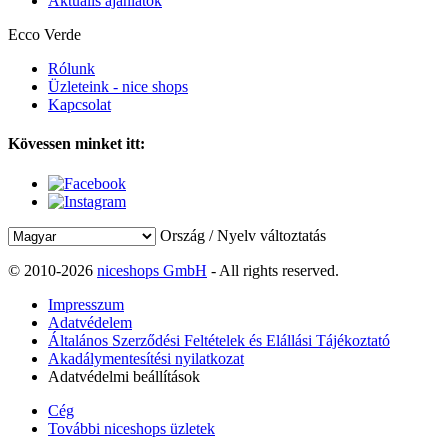
Aktuális ajánlatok
Ecco Verde
Rólunk
Üzleteink - nice shops
Kapcsolat
Kövessen minket itt:
Ország / Nyelv változtatás
© 2010-2026
niceshops GmbH
- All rights reserved.
Impresszum
Adatvédelem
Általános Szerződési Feltételek és Elállási Tájékoztató
Akadálymentesítési nyilatkozat
Adatvédelmi beállítások
Cég
További niceshops üzletek