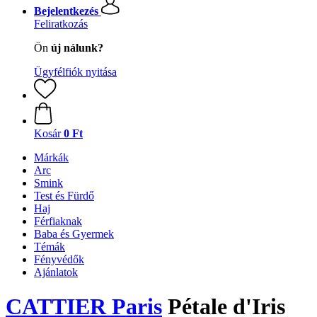
Bejelentkezés
Feliratkozás
Ön
új nálunk?
Ügyfélfiók nyitása
Kosár
0 Ft
Márkák
Arc
Smink
Test és Fürdő
Haj
Férfiaknak
Baba és Gyermek
Témák
Fényvédők
Ajánlatok
CATTIER Paris
Pétale d'Iris