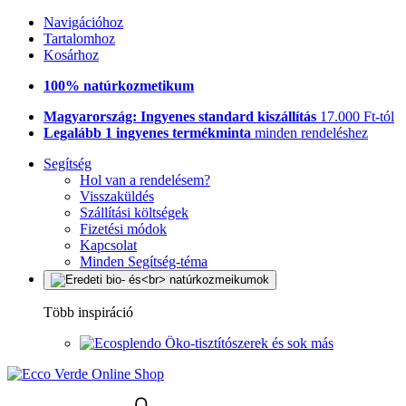
Navigációhoz
Tartalomhoz
Kosárhoz
100% natúrkozmetikum
Magyarország: Ingyenes standard kiszállítás
17.000 Ft-tól
Legalább 1 ingyenes termékminta
minden rendeléshez
Segítség
Hol van a rendelésem?
Visszaküldés
Szállítási költségek
Fizetési módok
Kapcsolat
Minden Segítség-téma
Több inspiráció
Öko-tisztítószerek és sok más