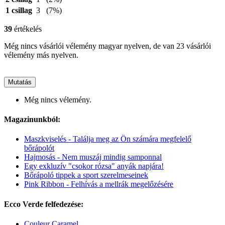
1 csillag
3
(7%)
39
értékelés
Még nincs vásárlói vélemény magyar nyelven, de van 23 vásárlói
vélemény más nyelven.
Mutatás
Még nincs vélemény.
Magazinunkból:
Maszkviselés - Találja meg az Ön számára megfelelő
bőrápolót
Hajmosás - Nem muszáj mindig samponnal
Egy exkluzív "csokor rózsa" anyák napjára!
Bőrápoló tippek a sport szerelmeseinek
Pink Ribbon - Felhívás a mellrák megelőzésére
Ecco Verde felfedezése:
Couleur Caramel