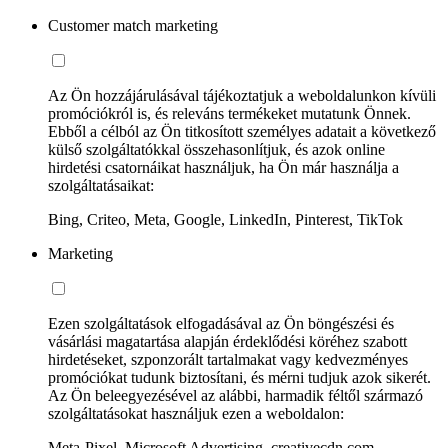
Customer match marketing
Az Ön hozzájárulásával tájékoztatjuk a weboldalunkon kívüli
promóciókról is, és releváns termékeket mutatunk Önnek.
Ebből a célból az Ön titkosított személyes adatait a következő
külső szolgáltatókkal összehasonlítjuk, és azok online
hirdetési csatornáikat használjuk, ha Ön már használja a
szolgáltatásaikat:
Bing, Criteo, Meta, Google, LinkedIn, Pinterest, TikTok
Marketing
Ezen szolgáltatások elfogadásával az Ön böngészési és
vásárlási magatartása alapján érdeklődési köréhez szabott
hirdetéseket, szponzorált tartalmakat vagy kedvezményes
promóciókat tudunk biztosítani, és mérni tudjuk azok sikerét.
Az Ön beleegyezésével az alábbi, harmadik féltől származó
szolgáltatásokat használjuk ezen a weboldalon:
Meta-Pixel, Microsoft Advertising, creativecdn.com