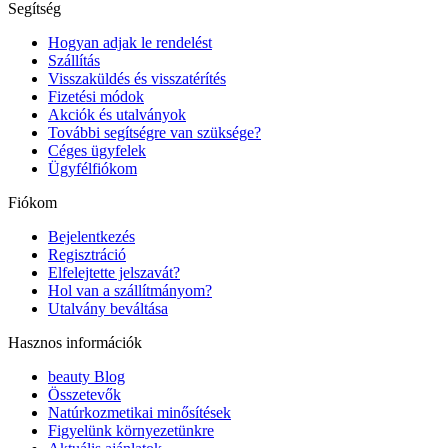
Segítség
Hogyan adjak le rendelést
Szállítás
Visszaküldés és visszatérítés
Fizetési módok
Akciók és utalványok
További segítségre van szüksége?
Céges ügyfelek
Ügyfélfiókom
Fiókom
Bejelentkezés
Regisztráció
Elfelejtette jelszavát?
Hol van a szállítmányom?
Utalvány beváltása
Hasznos információk
beauty Blog
Összetevők
Natúrkozmetikai minősítések
Figyelünk környezetünkre