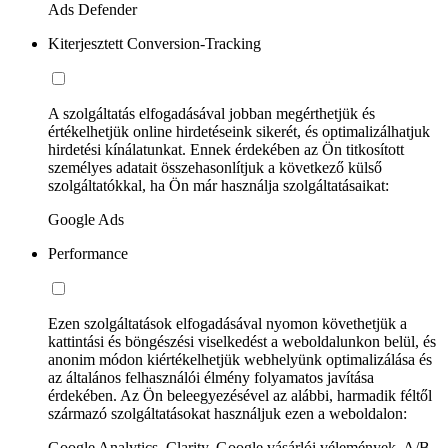
Ads Defender
Kiterjesztett Conversion-Tracking
A szolgáltatás elfogadásával jobban megérthetjük és
értékelhetjük online hirdetéseink sikerét, és optimalizálhatjuk
hirdetési kínálatunkat. Ennek érdekében az Ön titkosított
személyes adatait összehasonlítjuk a következő külső
szolgáltatókkal, ha Ön már használja szolgáltatásaikat:
Google Ads
Performance
Ezen szolgáltatások elfogadásával nyomon követhetjük a
kattintási és böngészési viselkedést a weboldalunkon belül, és
anonim módon kiértékelhetjük webhelyünk optimalizálása és
az általános felhasználói élmény folyamatos javítása
érdekében. Az Ön beleegyezésével az alábbi, harmadik féltől
származó szolgáltatásokat használjuk ezen a weboldalon:
Google Analytics, Clarity, Google vásárlói vélemények, A/B-