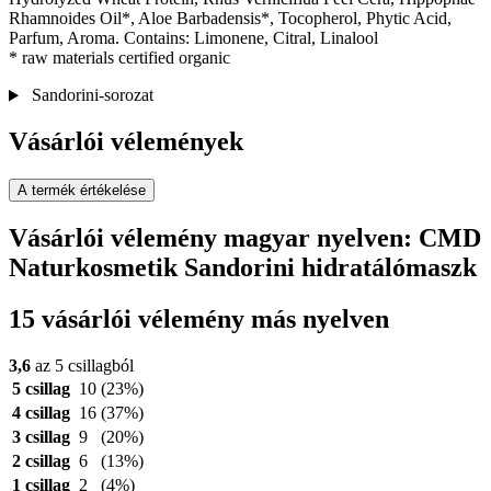
Rhamnoides Oil*, Aloe Barbadensis*, Tocopherol, Phytic Acid,
Parfum, Aroma. Contains: Limonene, Citral, Linalool
* raw materials certified organic
Sandorini-sorozat
Vásárlói vélemények
A termék értékelése
Vásárlói vélemény magyar nyelven: CMD
Naturkosmetik Sandorini hidratálómaszk
15 vásárlói vélemény más nyelven
3,6
az 5 csillagból
5 csillag
10
(23%)
4 csillag
16
(37%)
3 csillag
9
(20%)
2 csillag
6
(13%)
1 csillag
2
(4%)