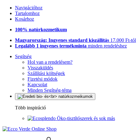
Navigációhoz
Tartalomhoz
Kosárhoz
100% natúrkozmetikum
Magyarország: Ingyenes standard kiszállítás
17.000 Ft-tól
Legalább 1 ingyenes termékminta
minden rendeléshez
Segítség
Hol van a rendelésem?
Visszaküldés
Szállítási költségek
Fizetési módok
Kapcsolat
Minden Segítség-téma
Több inspiráció
Öko-tisztítószerek és sok más