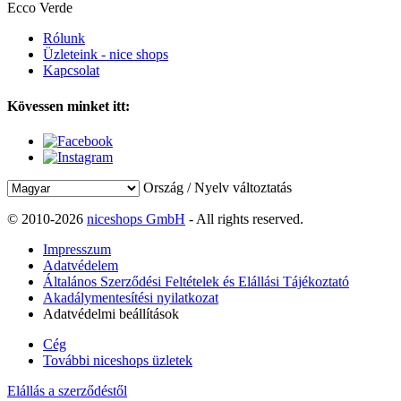
Ecco Verde
Rólunk
Üzleteink - nice shops
Kapcsolat
Kövessen minket itt:
Ország / Nyelv változtatás
© 2010-2026
niceshops GmbH
- All rights reserved.
Impresszum
Adatvédelem
Általános Szerződési Feltételek és Elállási Tájékoztató
Akadálymentesítési nyilatkozat
Adatvédelmi beállítások
Cég
További niceshops üzletek
Elállás a szerződéstől