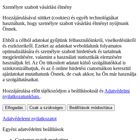
Személyre szabott vásárlási élmény
Hozzájárulásával sütiket (cookies) és egyéb technológiákat
használunk, hogy személyre szabott vásárlási élményt nyújtsunk
Önnek.
Ebből a célból adatokat gyűjtünk felhasználóinkról, viselkedésükről
és eszközeikről. Ezeket az adatokat weboldalunk folyamatos
optimalizálására és személyre szabott hirdetések és tartalmak
megjelenítésére, valamint a használati statisztikák elemzésére
használjuk fel. Az Ön titkosított adatait külső szolgáltatókkal is
szinkronizálhatjuk, és az ő online hirdetési csatornáikon keresztül
ajánlatokat mutathatunk Önnek, de csak akkor, ha Ön már használja
a szolgáltatásaikat.
Hozzájárulása előtt tájékozódjon a beállításoknál és
Adatvédelmi
nyilatkozatunkban.
.
Elfogadás
Csak a szükséges
Beállítások módosítása
Adatvédelemi nyilatkozatot
Egyéni adatvédelmi beállítások
Customer match marketing