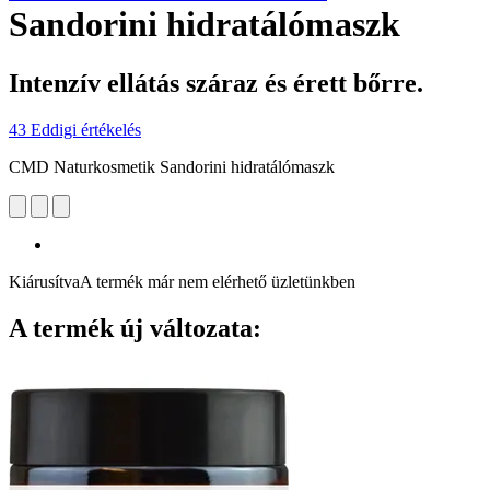
Sandorini hidratálómaszk
Intenzív ellátás száraz és érett bőrre.
43 Eddigi értékelés
CMD Naturkosmetik Sandorini hidratálómaszk
Kiárusítva
A termék már nem elérhető üzletünkben
A termék új változata: