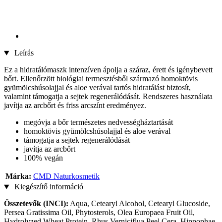
Leírás
Ez a hidratálómaszk intenzíven ápolja a száraz, érett és igénybevett
bőrt. Ellenőrzött biológiai termesztésből származó homoktövis
gyümölcshúsolajjal és aloe verával tartós hidratálást biztosít,
valamint támogatja a sejtek regenerálódását. Rendszeres használata
javítja az arcbőrt és friss arcszínt eredményez.
megóvja a bőr természetes nedvességháztartását
homoktövis gyümölcshúsolajjal és aloe verával
támogatja a sejtek regenerálódását
javítja az arcbőrt
100% vegán
Márka:
CMD Naturkosmetik
Kiegészítő információ
Összetevők (INCI):
Aqua, Cetearyl Alcohol, Cetearyl Glucoside,
Persea Gratissima Oil, Phytosterols, Olea Europaea Fruit Oil,
Hydrolyzed Wheat Protein, Rhus Verniciflua Peel Cera, Hippophae