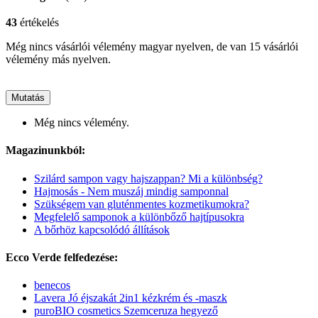
43
értékelés
Még nincs vásárlói vélemény magyar nyelven, de van 15 vásárlói
vélemény más nyelven.
Mutatás
Még nincs vélemény.
Magazinunkból:
Szilárd sampon vagy hajszappan? Mi a különbség?
Hajmosás - Nem muszáj mindig samponnal
Szükségem van gluténmentes kozmetikumokra?
Megfelelő samponok a különbőző hajtípusokra
A bőrhöz kapcsolódó állítások
Ecco Verde felfedezése:
benecos
Lavera Jó éjszakát 2in1 kézkrém és -maszk
puroBIO cosmetics Szemceruza hegyező