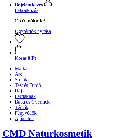
Bejelentkezés
Feliratkozás
Ön
új nálunk?
Ügyfélfiók nyitása
Kosár
0 Ft
Márkák
Arc
Smink
Test és Fürdő
Haj
Férfiaknak
Baba és Gyermek
Témák
Fényvédők
Ajánlatok
CMD Naturkosmetik