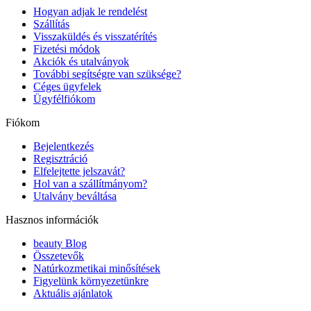
Hogyan adjak le rendelést
Szállítás
Visszaküldés és visszatérítés
Fizetési módok
Akciók és utalványok
További segítségre van szüksége?
Céges ügyfelek
Ügyfélfiókom
Fiókom
Bejelentkezés
Regisztráció
Elfelejtette jelszavát?
Hol van a szállítmányom?
Utalvány beváltása
Hasznos információk
beauty Blog
Összetevők
Natúrkozmetikai minősítések
Figyelünk környezetünkre
Aktuális ajánlatok