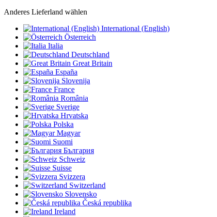
Anderes Lieferland wählen
International (English)
Österreich
Italia
Deutschland
Great Britain
España
Slovenija
France
România
Sverige
Hrvatska
Polska
Magyar
Suomi
България
Schweiz
Suisse
Svizzera
Switzerland
Slovensko
Česká republika
Ireland