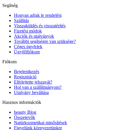
Segítség
Hogyan adjak le rendelést
Szállítás
Visszaküldés és visszatérítés
Fizetési módok
Akciók és utalványok
További segítségre van szüksége?
Céges ügyfelek
Ügyfélfiókom
Fiókom
Bejelentkezés
Regisztráció
Elfelejtette jelszavát?
Hol van a szállítmányom?
Utalvány beváltása
Hasznos információk
beauty Blog
Összetevők
Natúrkozmetikai minősítések
Figyelünk környezetünkre