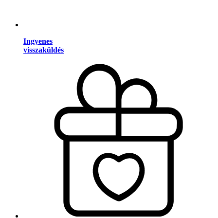
Ingyenes
visszaküldés