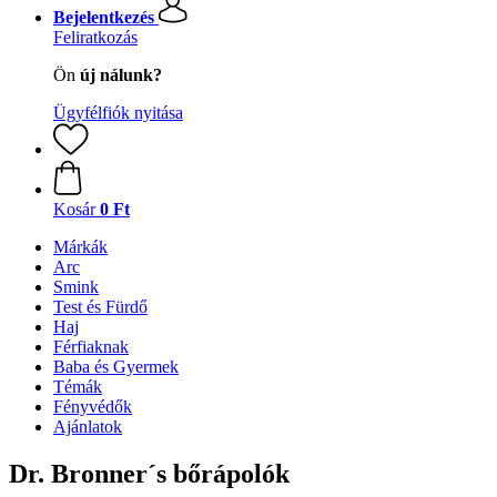
Bejelentkezés
Feliratkozás
Ön
új nálunk?
Ügyfélfiók nyitása
Kosár
0 Ft
Márkák
Arc
Smink
Test és Fürdő
Haj
Férfiaknak
Baba és Gyermek
Témák
Fényvédők
Ajánlatok
Dr. Bronner´s bőrápolók