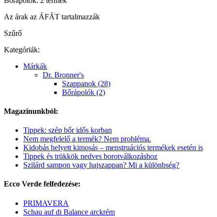
Bőrápolók: 2 termék
Az árak az ÁFÁT tartalmazzák
Szűrő
Kategóriák:
Márkák
Dr. Bronner's
Szappanok (28)
Bőrápolók (2)
Magazinunkból:
Tippek: szép bőr idős korban
Nem megfelelő a termék? Nem probléma.
Kidobás helyett kimosás – menstruációs termékek esetén is
Tippek és trükkök nedves borotválkozáshoz
Szilárd sampon vagy hajszappan? Mi a különbség?
Ecco Verde felfedezése:
PRIMAVERA
Schau auf di Balance arckrém