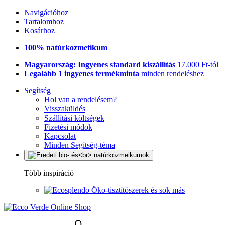
Navigációhoz
Tartalomhoz
Kosárhoz
100% natúrkozmetikum
Magyarország: Ingyenes standard kiszállítás
17.000 Ft-tól
Legalább 1 ingyenes termékminta
minden rendeléshez
Segítség
Hol van a rendelésem?
Visszaküldés
Szállítási költségek
Fizetési módok
Kapcsolat
Minden Segítség-téma
Több inspiráció
Öko-tisztítószerek és sok más