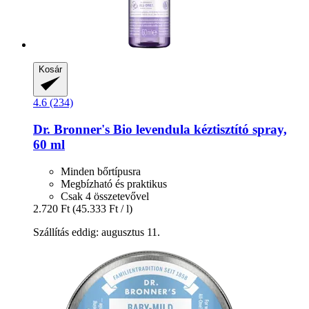
Kosár
4.6 (234)
Dr. Bronner's
Bio levendula kéztisztító spray,
60 ml
Minden bőrtípusra
Megbízható és praktikus
Csak 4 összetevővel
2.720 Ft
(45.333 Ft / l)
Szállítás eddig: augusztus 11.