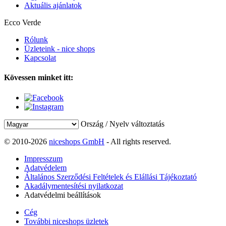
Aktuális ajánlatok
Ecco Verde
Rólunk
Üzleteink - nice shops
Kapcsolat
Kövessen minket itt:
Ország / Nyelv változtatás
© 2010-2026
niceshops GmbH
- All rights reserved.
Impresszum
Adatvédelem
Általános Szerződési Feltételek és Elállási Tájékoztató
Akadálymentesítési nyilatkozat
Adatvédelmi beállítások
Cég
További niceshops üzletek