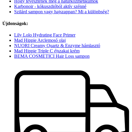
Hogy tévesztenek meg a natúrkozmetikumok
Karbonoir - kókuszdióból aktív szénné
Szilárd sampon vagy hajszappan? Mi a különbség?
Újdonságok:
Lily Lolo Hydrating Face Primer
Mad Hippie Arclemosó olaj
NUORI Creamy Quartz & Enzyme hámlasztó
Mad Hippie Triple C éjszakai krém
BEMA COSMETICI Hair Loss sampon