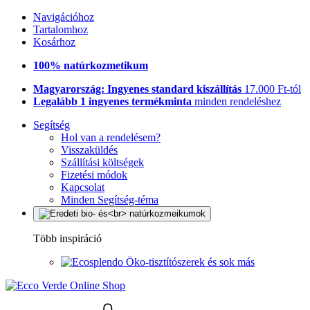
Navigációhoz
Tartalomhoz
Kosárhoz
100% natúrkozmetikum
Magyarország: Ingyenes standard kiszállítás
17.000 Ft-tól
Legalább 1 ingyenes termékminta
minden rendeléshez
Segítség
Hol van a rendelésem?
Visszaküldés
Szállítási költségek
Fizetési módok
Kapcsolat
Minden Segítség-téma
Több inspiráció
Öko-tisztítószerek és sok más