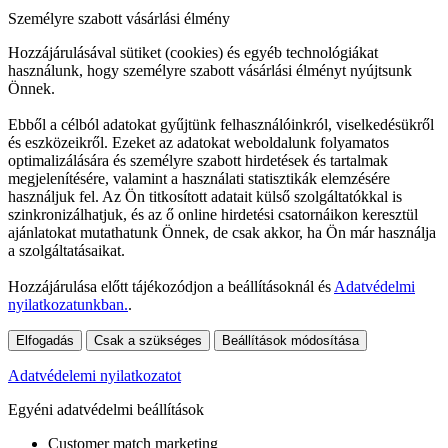
Személyre szabott vásárlási élmény
Hozzájárulásával sütiket (cookies) és egyéb technológiákat
használunk, hogy személyre szabott vásárlási élményt nyújtsunk
Önnek.
Ebből a célból adatokat gyűjtünk felhasználóinkról, viselkedésükről
és eszközeikről. Ezeket az adatokat weboldalunk folyamatos
optimalizálására és személyre szabott hirdetések és tartalmak
megjelenítésére, valamint a használati statisztikák elemzésére
használjuk fel. Az Ön titkosított adatait külső szolgáltatókkal is
szinkronizálhatjuk, és az ő online hirdetési csatornáikon keresztül
ajánlatokat mutathatunk Önnek, de csak akkor, ha Ön már használja
a szolgáltatásaikat.
Hozzájárulása előtt tájékozódjon a beállításoknál és
Adatvédelmi
nyilatkozatunkban.
.
Elfogadás
Csak a szükséges
Beállítások módosítása
Adatvédelemi nyilatkozatot
Egyéni adatvédelmi beállítások
Customer match marketing