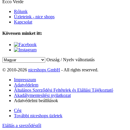
Ecco Verde
Rólunk
Üzleteink - nice shops
Kapcsolat
Kövessen minket itt:
Ország / Nyelv változtatás
© 2010-2026
niceshops GmbH
- All rights reserved.
Impresszum
Adatvédelem
Általános Szerződési Feltételek és Elállási Tájékoztató
Akadálymentesítési nyilatkozat
Adatvédelmi beállítások
Cég
További niceshops üzletek
Elállás a szerződéstől