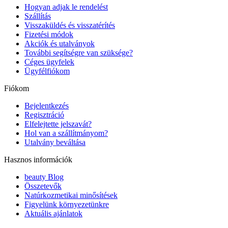
Hogyan adjak le rendelést
Szállítás
Visszaküldés és visszatérítés
Fizetési módok
Akciók és utalványok
További segítségre van szüksége?
Céges ügyfelek
Ügyfélfiókom
Fiókom
Bejelentkezés
Regisztráció
Elfelejtette jelszavát?
Hol van a szállítmányom?
Utalvány beváltása
Hasznos információk
beauty Blog
Összetevők
Natúrkozmetikai minősítések
Figyelünk környezetünkre
Aktuális ajánlatok