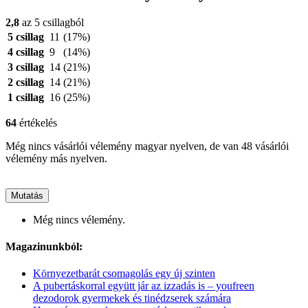
2,8
az 5 csillagból
5 csillag
11
(17%)
4 csillag
9
(14%)
3 csillag
14
(21%)
2 csillag
14
(21%)
1 csillag
16
(25%)
64
értékelés
Még nincs vásárlói vélemény magyar nyelven, de van 48 vásárlói
vélemény más nyelven.
Mutatás
Még nincs vélemény.
Magazinunkból:
Környezetbarát csomagolás egy új szinten
A pubertáskorral együtt jár az izzadás is – youfreen
dezodorok gyermekek és tinédzserek számára