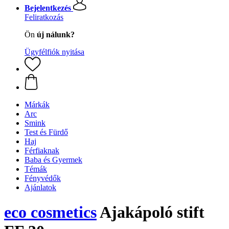
Bejelentkezés
Feliratkozás
Ön
új nálunk?
Ügyfélfiók nyitása
Márkák
Arc
Smink
Test és Fürdő
Haj
Férfiaknak
Baba és Gyermek
Témák
Fényvédők
Ajánlatok
eco cosmetics
Ajakápoló stift