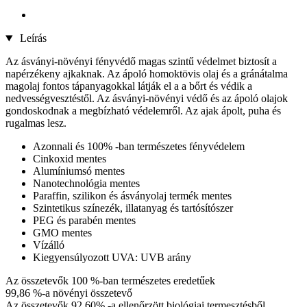
Leírás
Az ásványi-növényi fényvédő magas szintű védelmet biztosít a
napérzékeny ajkaknak. Az ápoló homoktövis olaj és a gránátalma
magolaj fontos tápanyagokkal látják el a a bőrt és védik a
nedvességvesztéstől. Az ásványi-növényi védő és az ápoló olajok
gondoskodnak a megbízható védelemről. Az ajak ápolt, puha és
rugalmas lesz.
Azonnali és 100% -ban természetes fényvédelem
Cinkoxid mentes
Alumíniumsó mentes
Nanotechnológia mentes
Paraffin, szilikon és ásványolaj termék mentes
Szintetikus színezék, illatanyag és tartósítószer
PEG és parabén mentes
GMO mentes
Vízálló
Kiegyensúlyozott UVA: UVB arány
Az összetevők 100 %-ban természetes eredetűek
99,86 %-a növényi összetevő
Az összetevők 92,60% -a ellenőrzött biológiai termesztésből