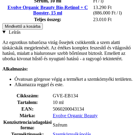
Serum, 10 ml
Ft / l)
Evolve Organic Beauty Bio-Retinol + C
13.290 Ft
Booster, 15 ml
(886.000 Ft / l)
Teljes összeg:
23.010 Ft
Mindkettő a kosárba
Leírás
Az egzotikus tubarózsa virág őssejtek csökkentik a szem alatti
táskácskák megjelenését. Az értékes komplex feszesítő és világosító
hatású, mialatt a hialuronsav szebb bőrtónust biztosít. Emellett az
uborka kivonat hűstő és nyugtató hatású - a ragyogó tekintetért.
Alkalmazás:
Óvatosan görgesse végig a terméket a szemkörnyéki területen.
Alkamazza reggel és este.
Cikkszám:
GVE-EB134
Tartalom:
10 ml
EAN:
5060200043134
Márka:
Evolve Organic Beauty
Konzisztencia/adagolási
Szérum
forma:
Terméktípusok:
Szemkörnyékápolás