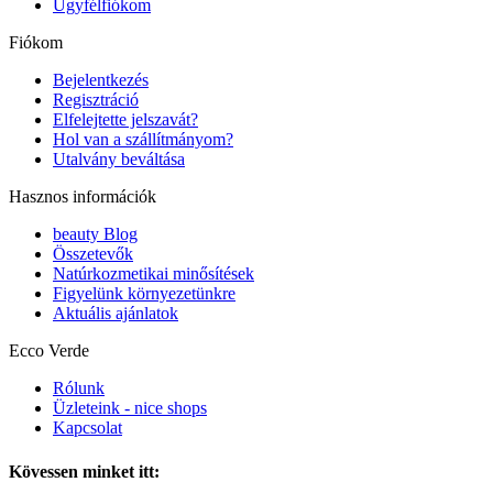
Ügyfélfiókom
Fiókom
Bejelentkezés
Regisztráció
Elfelejtette jelszavát?
Hol van a szállítmányom?
Utalvány beváltása
Hasznos információk
beauty Blog
Összetevők
Natúrkozmetikai minősítések
Figyelünk környezetünkre
Aktuális ajánlatok
Ecco Verde
Rólunk
Üzleteink - nice shops
Kapcsolat
Kövessen minket itt: