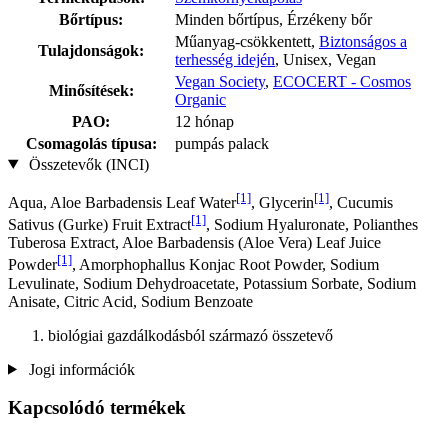
Bőrtípus:
Minden bőrtípus, Érzékeny bőr
Műanyag-csökkentett,
Biztonságos a
Tulajdonságok:
terhesség idején
, Unisex, Vegan
Vegan Society
,
ECOCERT - Cosmos
Minősítések:
Organic
PAO:
12 hónap
Csomagolás típusa:
pumpás palack
Összetevők (INCI)
[1]
[1]
Aqua, Aloe Barbadensis Leaf Water
, Glycerin
, Cucumis
[1]
Sativus (Gurke) Fruit Extract
, Sodium Hyaluronate, Polianthes
Tuberosa Extract, Aloe Barbadensis (Aloe Vera) Leaf Juice
[1]
Powder
, Amorphophallus Konjac Root Powder, Sodium
Levulinate, Sodium Dehydroacetate, Potassium Sorbate, Sodium
Anisate, Citric Acid, Sodium Benzoate
biológiai gazdálkodásból származó összetevő
Jogi információk
Kapcsolódó termékek