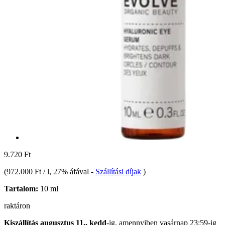
9.720 Ft
(
972.000 Ft / l
, 27% áfával
-
Szállítási díjak
)
Tartalom:
10 ml
raktáron
Kiszállítás augusztus 11., kedd
-ig, amennyiben
vasárnap 23:59-ig