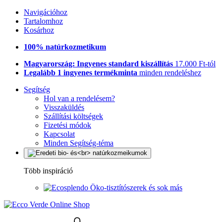
Navigációhoz
Tartalomhoz
Kosárhoz
100% natúrkozmetikum
Magyarország: Ingyenes standard kiszállítás
17.000 Ft-tól
Legalább 1 ingyenes termékminta
minden rendeléshez
Segítség
Hol van a rendelésem?
Visszaküldés
Szállítási költségek
Fizetési módok
Kapcsolat
Minden Segítség-téma
Több inspiráció
Öko-tisztítószerek és sok más