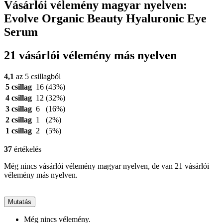
Vásárlói vélemény magyar nyelven:
Evolve Organic Beauty Hyaluronic Eye
Serum
21 vásárlói vélemény más nyelven
4,1
az 5 csillagból
5 csillag
16
(43%)
4 csillag
12
(32%)
3 csillag
6
(16%)
2 csillag
1
(2%)
1 csillag
2
(5%)
37
értékelés
Még nincs vásárlói vélemény magyar nyelven, de van 21 vásárlói
vélemény más nyelven.
Mutatás
Még nincs vélemény.