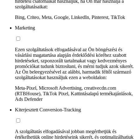
hirdetési csatornáikat használjuk, ha Ön már használja a
szolgáltatásaikat:
Bing, Criteo, Meta, Google, LinkedIn, Pinterest, TikTok
Marketing
Ezen szolgáltatások elfogadásával az Ön böngészési és
vásárlási magatartása alapján érdeklődési köréhez szabott
hirdetéseket, szponzorált tartalmakat vagy kedvezményes
promóciókat tudunk biztosítani, és mérni tudjuk azok sikerét.
Az Ön beleegyezésével az alábbi, harmadik féltől származó
szolgáltatásokat használjuk ezen a weboldalon:
Meta-Pixel, Microsoft Advertising, creativecdn.com
(RTBHouse), TikTok Pixel, Kattintásalapú termékajánlások,
Ads Defender
Kiterjesztett Conversion-Tracking
A szolgáltatás elfogadásával jobban megérthetjük és
értékelhetjük online hirdetéseink sikerét, és optimalizálhatjuk