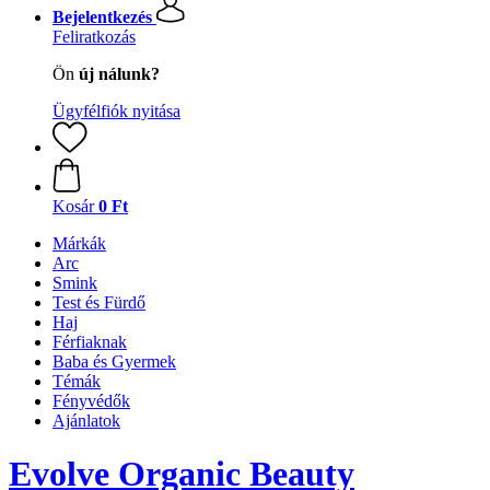
Bejelentkezés
Feliratkozás
Ön
új nálunk?
Ügyfélfiók nyitása
Kosár
0 Ft
Márkák
Arc
Smink
Test és Fürdő
Haj
Férfiaknak
Baba és Gyermek
Témák
Fényvédők
Ajánlatok
Evolve Organic Beauty