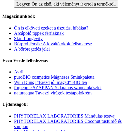
Legyen Ön az első, aki véleményt ír erről a termékről.
Magazinunkból:
Ön is elköveti ezeket a tisztítási hibákat?
Arcápoló tippek férfiaknak
Skin Longevity
Bőrproblémák: A kiváltó okok felismerése
A bőröregedés jelei
Ecco Verde felfedezése:
Avril
puroBIO cosmetics Mágneses Sminkpaletta
Willi Dungl "Érezd jól magad" BIO tea
forpeople SZAPPAN 5 darabos szappankészlet
naturaequa Tavaszi virágok testápolókrém
Újdonságok:
PHYTORELAX LABORATORIES Mandulás testvaj
PHYTORELAX LABORATORIES Coconut tusfürdő és
sampon