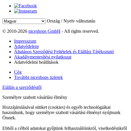
Ország / Nyelv változtatás
© 2010-2026
niceshops GmbH
- All rights reserved.
Impresszum
Adatvédelem
Általános Szerződési Feltételek és Elállási Tájékoztató
Akadálymentesítési nyilatkozat
Adatvédelmi beállítások
Cég
További niceshops üzletek
Elállás a szerződéstől
Személyre szabott vásárlási élmény
Hozzájárulásával sütiket (cookies) és egyéb technológiákat
használunk, hogy személyre szabott vásárlási élményt nyújtsunk
Önnek.
Ebből a célból adatokat gyűjtünk felhasználóinkról, viselkedésükről