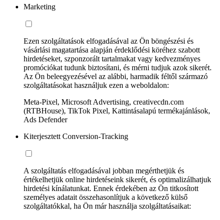
Marketing
Ezen szolgáltatások elfogadásával az Ön böngészési és
vásárlási magatartása alapján érdeklődési köréhez szabott
hirdetéseket, szponzorált tartalmakat vagy kedvezményes
promóciókat tudunk biztosítani, és mérni tudjuk azok sikerét.
Az Ön beleegyezésével az alábbi, harmadik féltől származó
szolgáltatásokat használjuk ezen a weboldalon:
Meta-Pixel, Microsoft Advertising, creativecdn.com
(RTBHouse), TikTok Pixel, Kattintásalapú termékajánlások,
Ads Defender
Kiterjesztett Conversion-Tracking
A szolgáltatás elfogadásával jobban megérthetjük és
értékelhetjük online hirdetéseink sikerét, és optimalizálhatjuk
hirdetési kínálatunkat. Ennek érdekében az Ön titkosított
személyes adatait összehasonlítjuk a következő külső
szolgáltatókkal, ha Ön már használja szolgáltatásaikat: