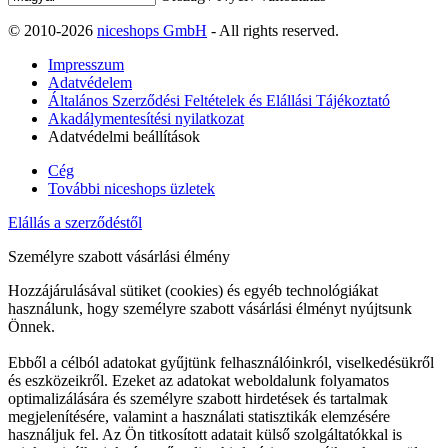
© 2010-2026
niceshops GmbH
- All rights reserved.
Impresszum
Adatvédelem
Általános Szerződési Feltételek és Elállási Tájékoztató
Akadálymentesítési nyilatkozat
Adatvédelmi beállítások
Cég
További niceshops üzletek
Elállás a szerződéstől
Személyre szabott vásárlási élmény
Hozzájárulásával sütiket (cookies) és egyéb technológiákat
használunk, hogy személyre szabott vásárlási élményt nyújtsunk
Önnek.
Ebből a célból adatokat gyűjtünk felhasználóinkról, viselkedésükről
és eszközeikről. Ezeket az adatokat weboldalunk folyamatos
optimalizálására és személyre szabott hirdetések és tartalmak
megjelenítésére, valamint a használati statisztikák elemzésére
használjuk fel. Az Ön titkosított adatait külső szolgáltatókkal is