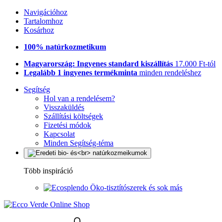
Navigációhoz
Tartalomhoz
Kosárhoz
100% natúrkozmetikum
Magyarország: Ingyenes standard kiszállítás
17.000 Ft-tól
Legalább 1 ingyenes termékminta
minden rendeléshez
Segítség
Hol van a rendelésem?
Visszaküldés
Szállítási költségek
Fizetési módok
Kapcsolat
Minden Segítség-téma
Több inspiráció
Öko-tisztítószerek és sok más