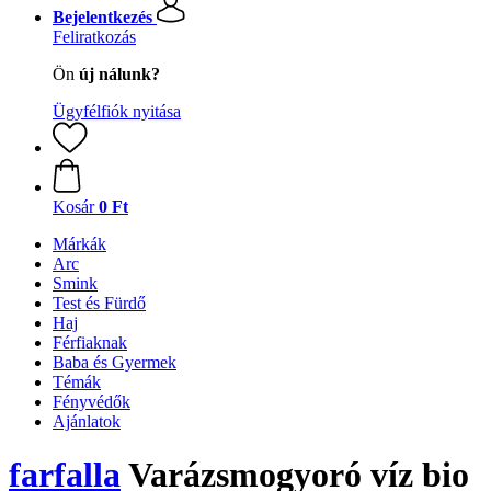
Bejelentkezés
Feliratkozás
Ön
új nálunk?
Ügyfélfiók nyitása
Kosár
0 Ft
Márkák
Arc
Smink
Test és Fürdő
Haj
Férfiaknak
Baba és Gyermek
Témák
Fényvédők
Ajánlatok
farfalla
Varázsmogyoró víz bio