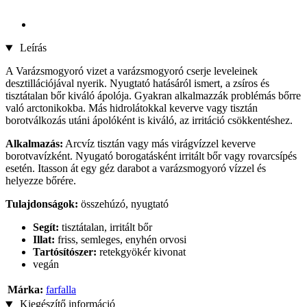
Leírás
A Varázsmogyoró vizet a varázsmogyoró cserje leveleinek
desztillációjával nyerik. Nyugtató hatásáról ismert, a zsíros és
tisztátalan bőr kiváló ápolója. Gyakran alkalmazzák problémás bőrre
való arctonikokba. Más hidrolátokkal keverve vagy tisztán
borotválkozás utáni ápolóként is kiváló, az irritáció csökkentéshez.
Alkalmazás:
Arcvíz tisztán vagy más virágvízzel keverve
borotvavízként. Nyugató borogatásként irritált bőr vagy rovarcsípés
esetén. Itasson át egy géz darabot a varázsmogyoró vízzel és
helyezze bőrére.
Tulajdonságok:
összehúzó, nyugtató
Segít:
tisztátalan, irritált bőr
Illat:
friss, semleges, enyhén orvosi
Tartósítószer:
retekgyökér kivonat
vegán
Márka:
farfalla
Kiegészítő információ