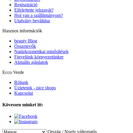
Regisztráció
Elfelejtette jelszavát?
Hol van a szállítmányom?
Utalvány beváltása
Hasznos információk
beauty Blog
Összetevők
Natúrkozmetikai minősítések
Figyelünk környezetünkre
Aktuális ajánlatok
Ecco Verde
Rólunk
Üzleteink - nice shops
Kapcsolat
Kövessen minket itt:
Ország / Nyelv változtatás