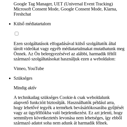
Google Tag Manager, UET (Universal Event Tracking)
Microsoft Consent Mode, Google Consent Mode, Klarna,
Freshchat
Külső médiatartalom
Ezen szolgáltatások elfogadásával külső szolgáltatók által
tárolt videókat vagy egyéb médiatartalmakat mutathatunk meg
Önnek. Az Ön beleegyezésével az alábbi, harmadik féltől
származó szolgáltatásokat használjuk ezen a weboldalon:
Vimeo, YouTube
Szükséges
Mindig aktív
A technikailag szükséges Cookie-k csak weboldalunk
alapvető funkcióit biztosítják. Használhatók például arra,
hogy lehetővé tegyék a termékek bevásárlókosarába gyűjtését
vagy az ügyfélfiókba való bejelentkezést. Ez azt jelenti, hogy
semmilyen következtetés levonása nem lehetséges, így ebből
származó adatot soha nem adunk át harmadik félnek.