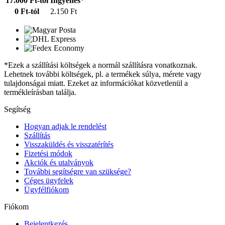
17.000 Ft-tól
Ingyenes*
0 Ft-tól
2.150 Ft
*Ezek a szállítási költségek a normál szállításra vonatkoznak.
Lehetnek további költségek, pl. a termékek súlya, mérete vagy
tulajdonságai miatt. Ezeket az információkat közvetlenül a
termékleírásban találja.
Segítség
Hogyan adjak le rendelést
Szállítás
Visszaküldés és visszatérítés
Fizetési módok
Akciók és utalványok
További segítségre van szüksége?
Céges ügyfelek
Ügyfélfiókom
Fiókom
Bejelentkezés