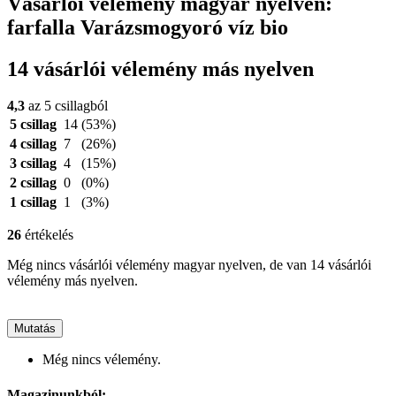
Vásárlói vélemény magyar nyelven:
farfalla Varázsmogyoró víz bio
14 vásárlói vélemény más nyelven
4,3
az 5 csillagból
5 csillag
14
(53%)
4 csillag
7
(26%)
3 csillag
4
(15%)
2 csillag
0
(0%)
1 csillag
1
(3%)
26
értékelés
Még nincs vásárlói vélemény magyar nyelven, de van 14 vásárlói
vélemény más nyelven.
Mutatás
Még nincs vélemény.
Magazinunkból: