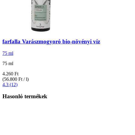
farfalla
Varászmogyoró bio-​növényi víz
75 ml
75 ml
4.260 Ft
(56.800 Ft / l)
4.3 (12)
Hasonló termékek