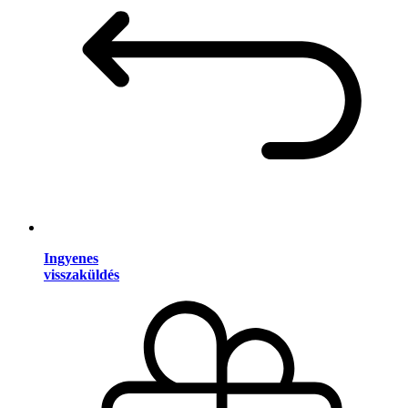
Ingyenes
visszaküldés