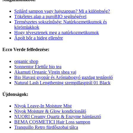
Szilárd sampon vagy hajszappan? Mi a különbség?
Tökéletes alap a puroBIO segítségével
Természetes sokszínűség: Natúrkozmetikumok és
körömlakkok
Hogy tévesztenek meg a natúrkozmetikumok
Ápolt bőr a hideg ellenére
Ecco Verde felfedezése:
organic shop
Sonnentor Élettűz bio tea
Akamuti Organic Virgin shea vaj
Bio Havasi gyopár és Aróniabogyó gazdag testápoló
Natural Lash Lengthening szempillaspirál 01 Black
Újdonságok:
Niyok Leave-In Moisture Mist
Niyok Moisture & Glow kondicionáló
NUORI Creamy Quartz & Enzyme hámlasztó
BEMA COSMETICI Hair Loss sampon
Tranquillo Retro fürdőszobai tálca