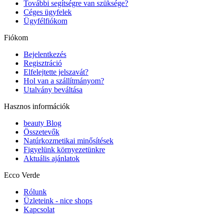
További segítségre van szüksége?
Céges ügyfelek
Ügyfélfiókom
Fiókom
Bejelentkezés
Regisztráció
Elfelejtette jelszavát?
Hol van a szállítmányom?
Utalvány beváltása
Hasznos információk
beauty Blog
Összetevők
Natúrkozmetikai minősítések
Figyelünk környezetünkre
Aktuális ajánlatok
Ecco Verde
Rólunk
Üzleteink - nice shops
Kapcsolat