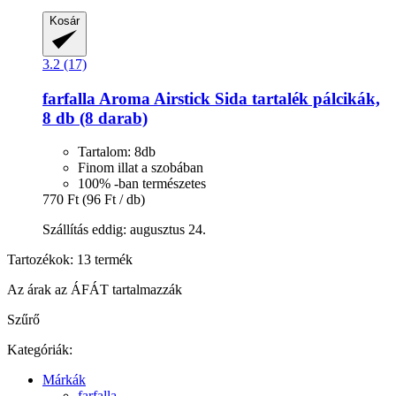
Kosár
3.2 (17)
farfalla
Aroma Airstick Sida tartalék pálcikák,
8 db (8 darab)
Tartalom: 8db
Finom illat a szobában
100% -ban természetes
770 Ft
(96 Ft / db)
Szállítás eddig: augusztus 24.
Tartozékok: 13 termék
Az árak az ÁFÁT tartalmazzák
Szűrő
Kategóriák:
Márkák
farfalla