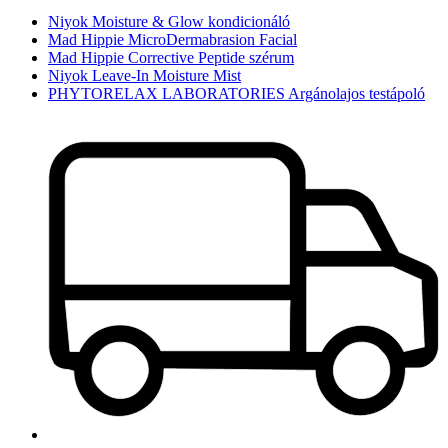
Niyok Moisture & Glow kondicionáló
Mad Hippie MicroDermabrasion Facial
Mad Hippie Corrective Peptide szérum
Niyok Leave-In Moisture Mist
PHYTORELAX LABORATORIES Argánolajos testápoló