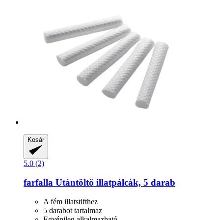
Kosár
5.0 (2)
farfalla
Utántöltő illatpálcák, 5 darab
A fém illatstifthez
5 darabot tartalmaz
Egyénileg alkalmazható