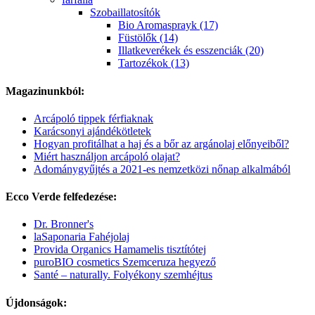
Szobaillatosítók
Bio Aromasprayk (17)
Füstölők (14)
Illatkeverékek és esszenciák (20)
Tartozékok (13)
Magazinunkból:
Arcápoló tippek férfiaknak
Karácsonyi ajándékötletek
Hogyan profitálhat a haj és a bőr az argánolaj előnyeiből?
Miért használjon arcápoló olajat?
Adománygyűjtés a 2021-es nemzetközi nőnap alkalmából
Ecco Verde felfedezése:
Dr. Bronner's
laSaponaria Fahéjolaj
Provida Organics Hamamelis tisztítótej
puroBIO cosmetics Szemceruza hegyező
Santé – naturally. Folyékony szemhéjtus
Újdonságok: