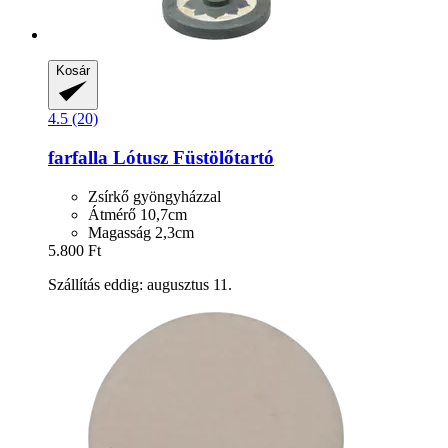
Kosár
4.5 (20)
farfalla
Lótusz Füstölőtartó
Zsírkő gyöngyházzal
Átmérő 10,7cm
Magasság 2,3cm
5.800 Ft
Szállítás eddig: augusztus 11.