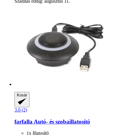
Szállítás eddig: augusztus 11.
Kosár
3.0 (2)
farfalla
Autó-​ és szobaillatosító
1x Illatosító