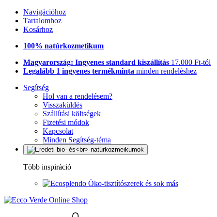
Navigációhoz
Tartalomhoz
Kosárhoz
100% natúrkozmetikum
Magyarország: Ingyenes standard kiszállítás
17.000 Ft-tól
Legalább 1 ingyenes termékminta
minden rendeléshez
Segítség
Hol van a rendelésem?
Visszaküldés
Szállítási költségek
Fizetési módok
Kapcsolat
Minden Segítség-téma
Több inspiráció
Öko-tisztítószerek és sok más