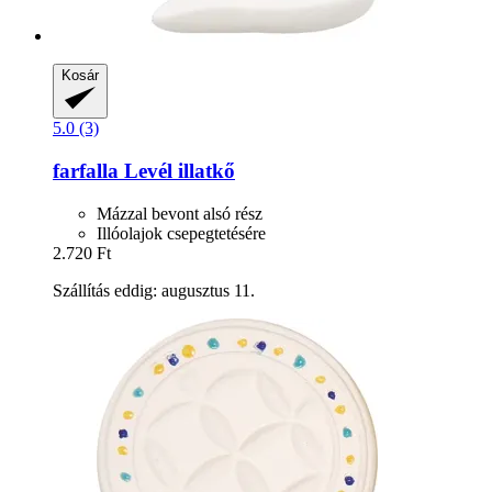
Kosár
5.0 (3)
farfalla
Levél illatkő
Mázzal bevont alsó rész
Illóolajok csepegtetésére
2.720 Ft
Szállítás eddig: augusztus 11.