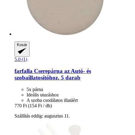
Kosár
5.0 (1)
farfalla
Cserepárna az Autó-​ és
szobaillatosítóhoz, 5 darab
5x párna
Ideális utazáshoz
A szoba csodálatos illatáért
770 Ft
(154 Ft / db)
Szállítás eddig: augusztus 11.