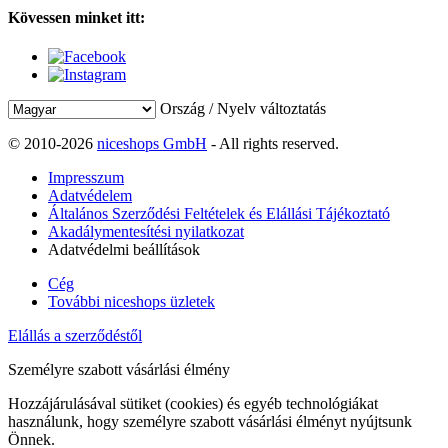
Kövessen minket itt:
Ország / Nyelv változtatás
© 2010-2026
niceshops GmbH
- All rights reserved.
Impresszum
Adatvédelem
Általános Szerződési Feltételek és Elállási Tájékoztató
Akadálymentesítési nyilatkozat
Adatvédelmi beállítások
Cég
További niceshops üzletek
Elállás a szerződéstől
Személyre szabott vásárlási élmény
Hozzájárulásával sütiket (cookies) és egyéb technológiákat
használunk, hogy személyre szabott vásárlási élményt nyújtsunk
Önnek.