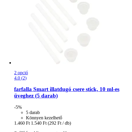
2 opció
4.0 (2)
farfalla
Smart illatdugó csere stick, 10 ml-​es
üveghez (5 darab)
-5%
5 darab
Könnyen kezelhető
1.460 Ft
1.540 Ft
(292 Ft / db)