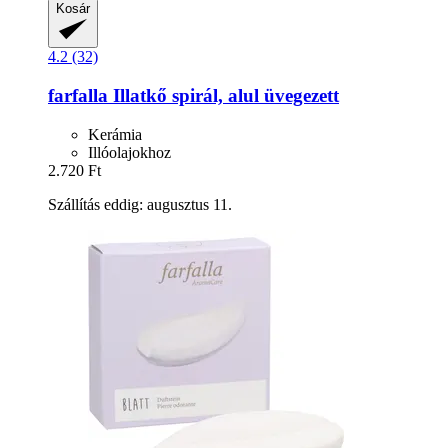
Kosár
4.2 (32)
farfalla
Illatkő spirál, alul üvegezett
Kerámia
Illóolajokhoz
2.720 Ft
Szállítás eddig: augusztus 11.