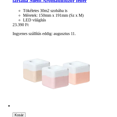
farfalla
Silent Aromadiffúzor fehér
Tökéletes 30m2 szobába is
Méretek: 150mm x 191mm (Sz x M)
LED világítás
23.390 Ft
Ingyenes szállítás eddig: augusztus 11.
Kosár