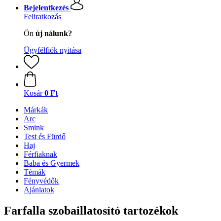
Bejelentkezés
Feliratkozás
Ön
új nálunk?
Ügyfélfiók nyitása
Kosár
0 Ft
Márkák
Arc
Smink
Test és Fürdő
Haj
Férfiaknak
Baba és Gyermek
Témák
Fényvédők
Ajánlatok
Farfalla szobaillatosító tartozékok