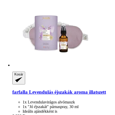
Kosár
farfalla
Levendulás éjszakák aroma illatszett
1x Levendulavirágos alvómaszk
1x "Jó éjszakát" párnaspray, 30 ml
Ideális ajándékként is