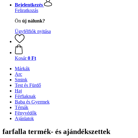
Bejelentkezés
Feliratkozás
Ön
új nálunk?
Ügyfélfiók nyitása
Kosár
0 Ft
Márkák
Arc
Smink
Test és Fürdő
Haj
Férfiaknak
Baba és Gyermek
Témák
Fényvédők
Ajánlatok
farfalla termék- és ajándékszettek