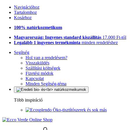
Navigációhoz
Tartalomhoz
Kosárhoz
100% natúrkozmetikum
Magyarország: Ingyenes standard kiszállítás
17.000 Ft-tól
Legalább 1 ingyenes termékminta
minden rendeléshez
Segítség
Hol van a rendelésem?
Visszaküldés
Szállítási költségek
Fizetési módok
Kapcsolat
Minden Segítség-téma
Több inspiráció
Öko-tisztítószerek és sok más