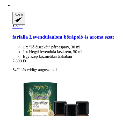
Kosár
5.0 (1)
farfalla
Levendulaálom bőrápoló és aroma szett
1 x "Jó éjszakát" párnaspray, 30 ml
1 x Hegyi levendula kézkrém, 50 ml
Egy szép kozmetikai táskában
7.890 Ft
Szállítás eddig: augusztus 11.