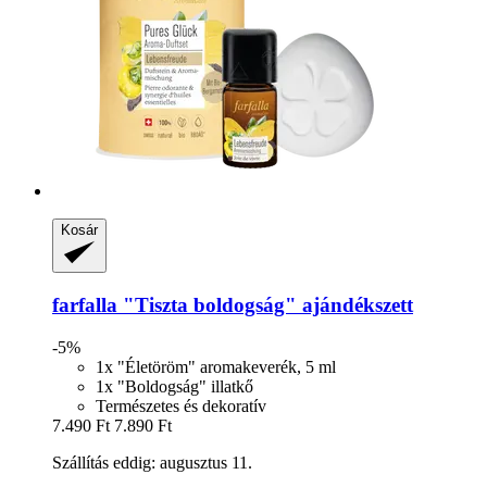
Kosár
farfalla
"Tiszta boldogság" ajándékszett
-5%
1x "Életöröm" aromakeverék, 5 ml
1x "Boldogság" illatkő
Természetes és dekoratív
7.490 Ft
7.890 Ft
Szállítás eddig: augusztus 11.