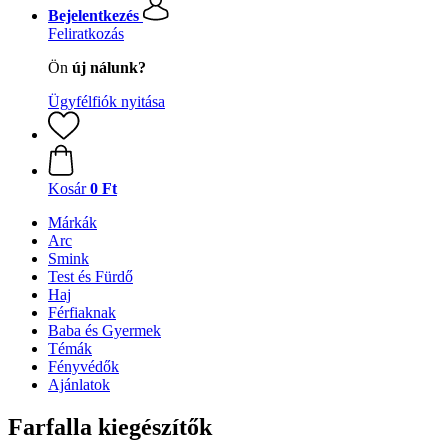
Bejelentkezés
Feliratkozás
Ön
új nálunk?
Ügyfélfiók nyitása
Kosár
0 Ft
Márkák
Arc
Smink
Test és Fürdő
Haj
Férfiaknak
Baba és Gyermek
Témák
Fényvédők
Ajánlatok
Farfalla kiegészítők