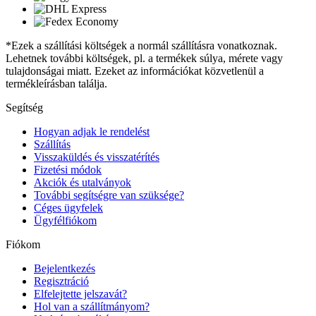
*Ezek a szállítási költségek a normál szállításra vonatkoznak.
Lehetnek további költségek, pl. a termékek súlya, mérete vagy
tulajdonságai miatt. Ezeket az információkat közvetlenül a
termékleírásban találja.
Segítség
Hogyan adjak le rendelést
Szállítás
Visszaküldés és visszatérítés
Fizetési módok
Akciók és utalványok
További segítségre van szüksége?
Céges ügyfelek
Ügyfélfiókom
Fiókom
Bejelentkezés
Regisztráció
Elfelejtette jelszavát?
Hol van a szállítmányom?