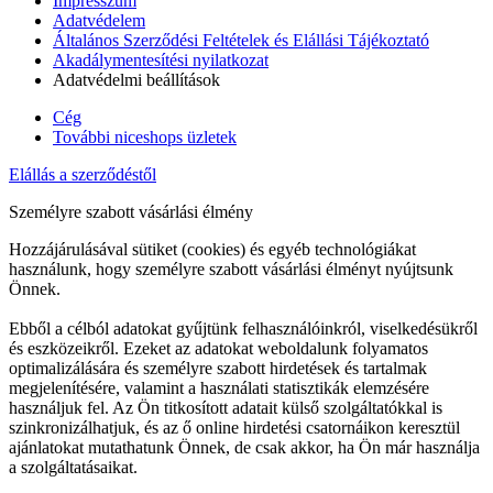
Impresszum
Adatvédelem
Általános Szerződési Feltételek és Elállási Tájékoztató
Akadálymentesítési nyilatkozat
Adatvédelmi beállítások
Cég
További niceshops üzletek
Elállás a szerződéstől
Személyre szabott vásárlási élmény
Hozzájárulásával sütiket (cookies) és egyéb technológiákat
használunk, hogy személyre szabott vásárlási élményt nyújtsunk
Önnek.
Ebből a célból adatokat gyűjtünk felhasználóinkról, viselkedésükről
és eszközeikről. Ezeket az adatokat weboldalunk folyamatos
optimalizálására és személyre szabott hirdetések és tartalmak
megjelenítésére, valamint a használati statisztikák elemzésére
használjuk fel. Az Ön titkosított adatait külső szolgáltatókkal is
szinkronizálhatjuk, és az ő online hirdetési csatornáikon keresztül
ajánlatokat mutathatunk Önnek, de csak akkor, ha Ön már használja
a szolgáltatásaikat.