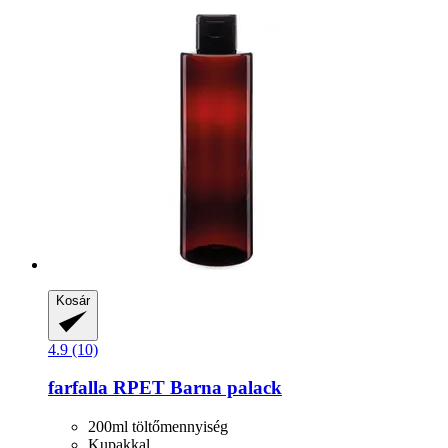
Kosár
4.9 (10)
farfalla
RPET Barna palack
200ml töltőmennyiség
Kupakkal