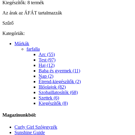
Kiegészítők: 8 termék
Az árak az ÁFÁT tartalmazzák
Szűrő
Kategóriák:
Márkák
farfalla
Arc (55)
Test (97)
Haj (12)
Baba és gyermek (11)
Nap (2)
Étrend-kiegészítők (2)
Illóolajok (82)
Szobaillatosítók (68)
Szettek (6)
Kiegészítők (8)
Magazinunkból:
Curly Girl Szójegyzék
Sunshine Guide