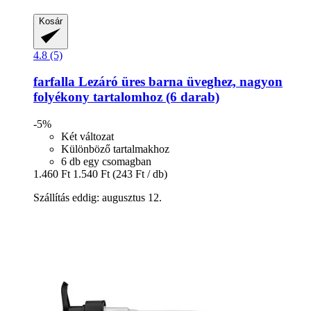
Kosár
4.8 (5)
farfalla
Lezáró üres barna üveghez, nagyon
folyékony tartalomhoz (6 darab)
-5%
Két változat
Különböző tartalmakhoz
6 db egy csomagban
1.460 Ft
1.540 Ft
(243 Ft / db)
Szállítás eddig: augusztus 12.