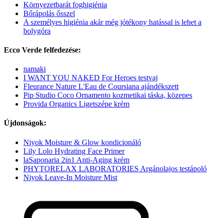
Környezetbarát foghigiénia
Bőrápolás ősszel
A személyes higiénia akár még jótékony hatással is lehet a
bolygóra
Ecco Verde felfedezése:
namaki
I WANT YOU NAKED For Heroes testvaj
Fleurance Nature L'Eau de Coursiana ajándékszett
Pip Studio Coco Ornamento kozmetikai táska, közepes
Provida Organics Ligetszépe krém
Újdonságok:
Niyok Moisture & Glow kondicionáló
Lily Lolo Hydrating Face Primer
laSaponaria 2in1 Anti-Aging krém
PHYTORELAX LABORATORIES Argánolajos testápoló
Niyok Leave-In Moisture Mist