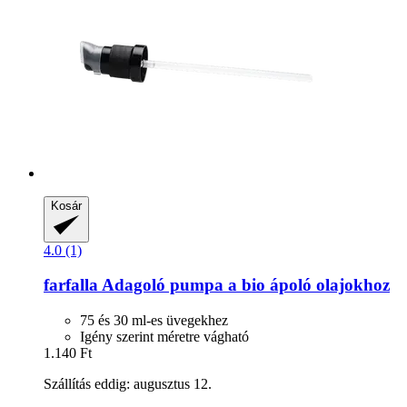
Kosár
4.0 (1)
farfalla
Adagoló pumpa a bio ápoló olajokhoz
75 és 30 ml-es üvegekhez
Igény szerint méretre vágható
1.140 Ft
Szállítás eddig: augusztus 12.