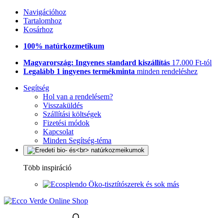
Navigációhoz
Tartalomhoz
Kosárhoz
100% natúrkozmetikum
Magyarország: Ingyenes standard kiszállítás
17.000 Ft-tól
Legalább 1 ingyenes termékminta
minden rendeléshez
Segítség
Hol van a rendelésem?
Visszaküldés
Szállítási költségek
Fizetési módok
Kapcsolat
Minden Segítség-téma
Több inspiráció
Öko-tisztítószerek és sok más