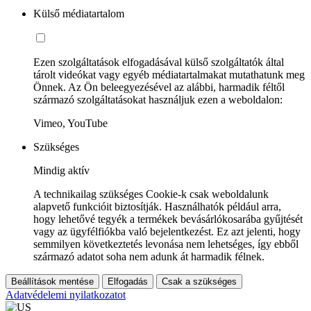
Külső médiatartalom
Ezen szolgáltatások elfogadásával külső szolgáltatók által
tárolt videókat vagy egyéb médiatartalmakat mutathatunk meg
Önnek. Az Ön beleegyezésével az alábbi, harmadik féltől
származó szolgáltatásokat használjuk ezen a weboldalon:
Vimeo, YouTube
Szükséges
Mindig aktív
A technikailag szükséges Cookie-k csak weboldalunk
alapvető funkcióit biztosítják. Használhatók például arra,
hogy lehetővé tegyék a termékek bevásárlókosarába gyűjtését
vagy az ügyfélfiókba való bejelentkezést. Ez azt jelenti, hogy
semmilyen következtetés levonása nem lehetséges, így ebből
származó adatot soha nem adunk át harmadik félnek.
Beállítások mentése
Elfogadás
Csak a szükséges
Adatvédelemi nyilatkozatot