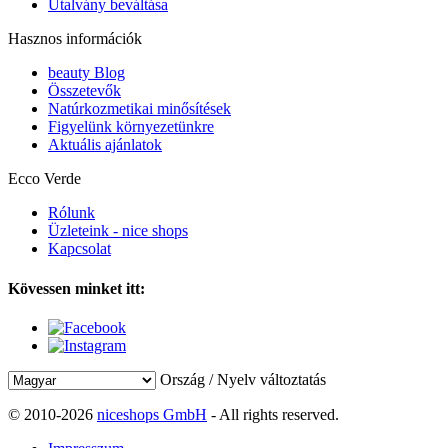
Utalvány beváltása
Hasznos információk
beauty Blog
Összetevők
Natúrkozmetikai minősítések
Figyelünk környezetünkre
Aktuális ajánlatok
Ecco Verde
Rólunk
Üzleteink - nice shops
Kapcsolat
Kövessen minket itt:
Ország / Nyelv változtatás
© 2010-2026
niceshops GmbH
- All rights reserved.