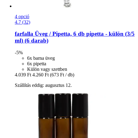
4 opció
4.7 (32)
farfalla
Üveg / Pipetta, 6 db pipetta -​ külön (3/5
ml) (6 darab)
-5%
6x barna üveg
6x pipetta
Külön vagy szettben
4.039 Ft
4.260 Ft
(673 Ft / db)
Szállítás eddig: augusztus 12.