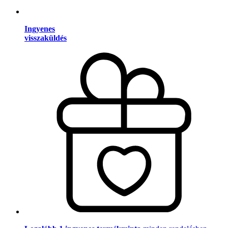
Ingyenes
visszaküldés