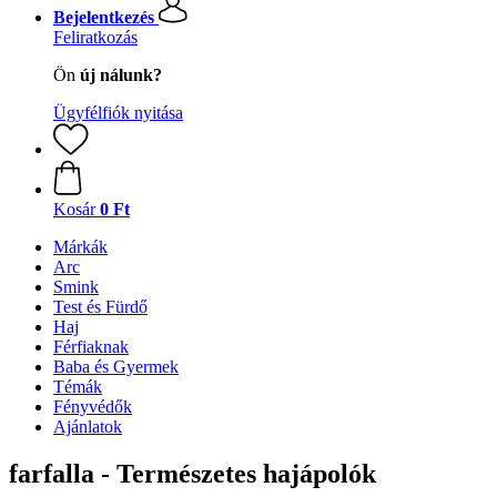
Bejelentkezés
Feliratkozás
Ön
új nálunk?
Ügyfélfiók nyitása
Kosár
0 Ft
Márkák
Arc
Smink
Test és Fürdő
Haj
Férfiaknak
Baba és Gyermek
Témák
Fényvédők
Ajánlatok
farfalla - Természetes hajápolók