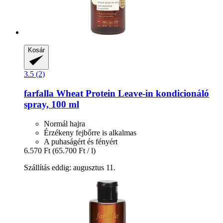
Kosár
3.5 (2)
farfalla
Wheat Protein Leave-​in kondicionáló
spray, 100 ml
Normál hajra
Érzékeny fejbőrre is alkalmas
A puhaságért és fényért
6.570 Ft
(65.700 Ft / l)
Szállítás eddig: augusztus 11.