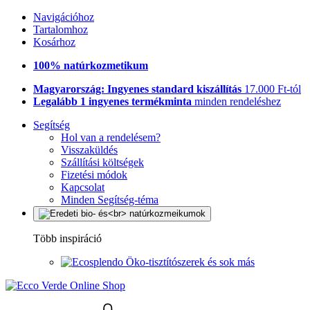
Navigációhoz
Tartalomhoz
Kosárhoz
100% natúrkozmetikum
Magyarország: Ingyenes standard kiszállítás
17.000 Ft-tól
Legalább 1 ingyenes termékminta
minden rendeléshez
Segítség
Hol van a rendelésem?
Visszaküldés
Szállítási költségek
Fizetési módok
Kapcsolat
Minden Segítség-téma
Több inspiráció
Öko-tisztítószerek és sok más