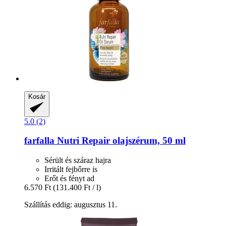
Kosár
5.0 (2)
farfalla
Nutri Repair olajszérum, 50 ml
Sérült és száraz hajra
Irritált fejbőrre is
Erőt és fényt ad
6.570 Ft
(131.400 Ft / l)
Szállítás eddig: augusztus 11.