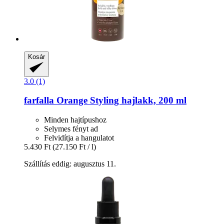
Kosár
3.0 (1)
farfalla
Orange Styling hajlakk, 200 ml
Minden hajtípushoz
Selymes fényt ad
Felvidítja a hangulatot
5.430 Ft
(27.150 Ft / l)
Szállítás eddig: augusztus 11.