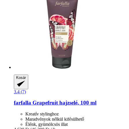
Kosár
3.4 (7)
farfalla
Grapefruit hajzselé, 100 ml
Kreatív stylinghoz
Maradvényok nélkül kifésülhető
Élénk, gyümölcsös illat