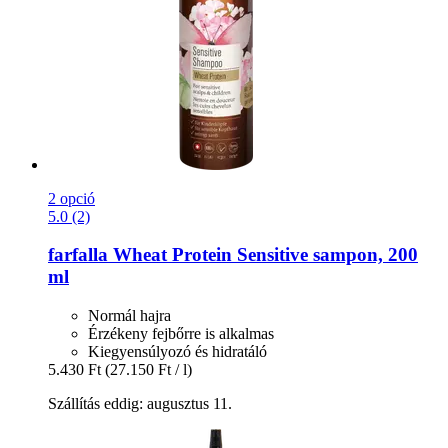
2 opció
5.0 (2)
farfalla
Wheat Protein Sensitive sampon, 200
ml
Normál hajra
Érzékeny fejbőrre is alkalmas
Kiegyensúlyozó és hidratáló
5.430 Ft
(27.150 Ft / l)
Szállítás eddig: augusztus 11.