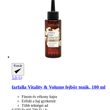
Kosár
5.0 (1)
farfalla
Vitality & Volume fejbőr tonik, 100 ml
Finom és vékony hajra
Erősíti a haj gyökereit
Több teltséget ad
6.970 Ft
(69.700 Ft / l)