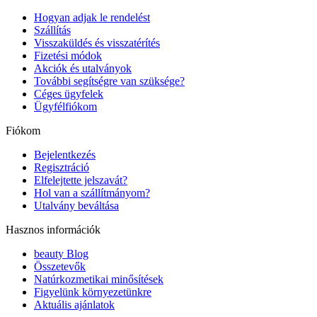
Hogyan adjak le rendelést
Szállítás
Visszaküldés és visszatérítés
Fizetési módok
Akciók és utalványok
További segítségre van szüksége?
Céges ügyfelek
Ügyfélfiókom
Fiókom
Bejelentkezés
Regisztráció
Elfelejtette jelszavát?
Hol van a szállítmányom?
Utalvány beváltása
Hasznos információk
beauty Blog
Összetevők
Natúrkozmetikai minősítések
Figyelünk környezetünkre
Aktuális ajánlatok