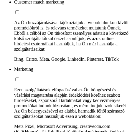
Customer match marketing
Az Ön hozzájárulásával tájékoztatjuk a weboldalunkon kívüli
promóciókról is, és releváns termékeket mutatunk Önnek.
Ebből a célból az Ön titkosított személyes adatait a következő
külső szolgáltatókkal összehasonlítjuk, és azok online
hirdetési csatornáikat használjuk, ha Ön már használja a
szolgáltatásaikat:
Bing, Criteo, Meta, Google, LinkedIn, Pinterest, TikTok
Marketing
Ezen szolgáltatások elfogadásával az Ön böngészési és
vásárlási magatartása alapján érdeklődési köréhez szabott
hirdetéseket, szponzorált tartalmakat vagy kedvezményes
promóciókat tudunk biztosítani, és mérni tudjuk azok sikerét.
Az Ön beleegyezésével az alábbi, harmadik féltől származó
szolgáltatásokat használjuk ezen a weboldalon:
Meta-Pixel, Microsoft Advertising, creativecdn.com
(RTBHouse), TikTok Pixel, Kattintásalapú termékajánlások,