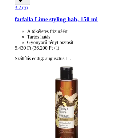
3.2 (5)
farfalla
Lime styling hab, 150 ml
A tökéletes frizuráért
Tartós hatás
Gyönyörű fényt biztosít
5.430 Ft
(36.200 Ft / l)
Szállítás eddig: augusztus 11.