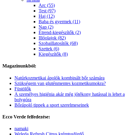
Arc (55)
Test (97)
Haj (12)
Baba és gyermek (11)
Nap (2)
Étrend-kiegészítők (2)
Illóolajok (82)
Szobaillatosítók (68)
Szettek (6)
Kiegészítők (8)
Magazinunkból:
Natúrkozmetikai ápolók kombinált bőr számára
Szükségem van gluténmentes kozmetikumokra?
Füstölők
A személyes higiénia akár még jótékony hatással is lehet a
bolygóra
Bőrápoló tippek a sport szerelmeseinek
Ecco Verde felfedezése:
namaki
Weleda Refresh Citrus krémtusfürdő