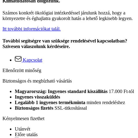
Klímatudatosan dolgozunk.
Számos konkrét ökológiai intézkedéssel járulunk hozzá, hogy a
környezetre és éghajlatra gyakorolt hatás a lehető legkisebb legyen.
Itt további információkat talál.
További segítségre van szüksége rendelésével kapcsolatban?
Szívesen válaszolunk kérdéseire.
Kapcsolat
Ellenőrzött minőség
Biztonságos és megbízható vásárlás
Magyarország: Ingyenes standard kiszállítás
17.000 Ft-tól
Ingyenes visszaküldés
Legalább 1 ingyenes termékminta
minden rendeléshez
Biztonságos fizetés
SSL-titkosítással
Kényelmesen fizethet
Utánvét
Előre utalás