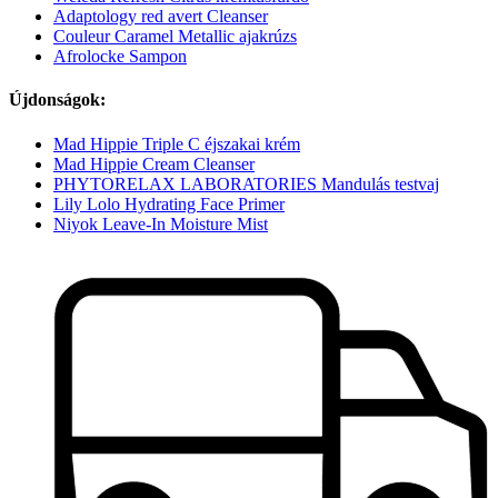
Adaptology red avert Cleanser
Couleur Caramel Metallic ajakrúzs
Afrolocke Sampon
Újdonságok:
Mad Hippie Triple C éjszakai krém
Mad Hippie Cream Cleanser
PHYTORELAX LABORATORIES Mandulás testvaj
Lily Lolo Hydrating Face Primer
Niyok Leave-In Moisture Mist