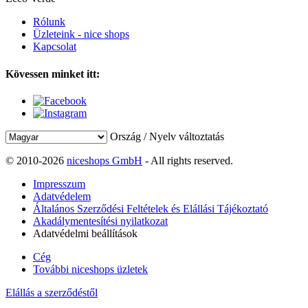
Rólunk
Üzleteink - nice shops
Kapcsolat
Kövessen minket itt:
Ország / Nyelv változtatás
© 2010-2026
niceshops GmbH
- All rights reserved.
Impresszum
Adatvédelem
Általános Szerződési Feltételek és Elállási Tájékoztató
Akadálymentesítési nyilatkozat
Adatvédelmi beállítások
Cég
További niceshops üzletek
Elállás a szerződéstől