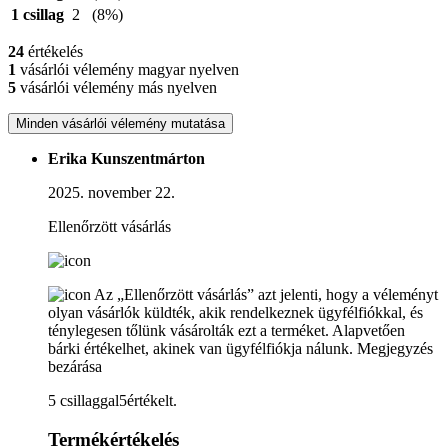
1 csillag
2
(8%)
24
értékelés
1
vásárlói vélemény magyar nyelven
5
vásárlói vélemény más nyelven
Minden vásárlói vélemény mutatása
Erika Kunszentmárton
2025. november 22.
Ellenőrzött vásárlás
Az „Ellenőrzött vásárlás” azt jelenti, hogy a véleményt
olyan vásárlók küldték, akik rendelkeznek ügyfélfiókkal, és
ténylegesen tőlünk vásárolták ezt a terméket. Alapvetően
bárki értékelhet, akinek van ügyfélfiókja nálunk.
Megjegyzés
bezárása
5 csillaggal5értékelt.
Termékértékelés