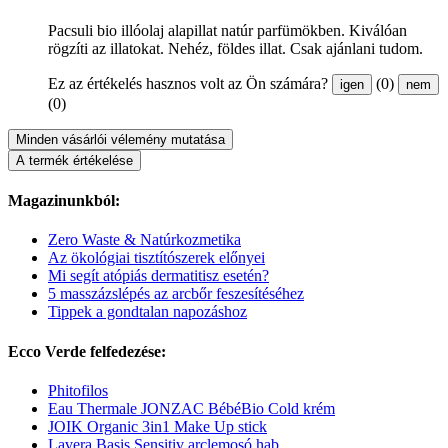
Pacsuli bio illóolaj alapillat natúr parfümökben. Kiválóan
rögzíti az illatokat. Nehéz, földes illat. Csak ajánlani tudom.
Ez az értékelés hasznos volt az Ön számára?
(0)
igen
nem
(0)
Minden vásárlói vélemény mutatása
A termék értékelése
Magazinunkból:
Zero Waste & Natúrkozmetika
Az ökológiai tisztítószerek előnyei
Mi segít atópiás dermatitisz esetén?
5 masszázslépés az arcbőr feszesítéséhez
Tippek a gondtalan napozáshoz
Ecco Verde felfedezése:
Phitofilos
Eau Thermale JONZAC BébéBio Cold krém
JOIK Organic 3in1 Make Up stick
Lavera Basis Sensitiv arclemosó hab