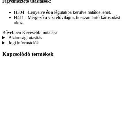
Figyelmeztető utasítások:
H304 - Lenyelve és a légutakba kerülve halálos lehet.
H411 - Mérgező a vízi élővilágra, hosszan tartó károsodást
okoz.
Bővebben
Kevesebb mutatása
Biztonsági utasítás
Jogi információk
Kapcsolódó termékek