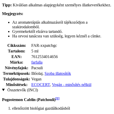
Tipp:
Kiválóan alkalmas alapjegyként személyes illatkeverékekhez.
Megjegyzés:
Az aromaterápiás alkalmazásról tájékozódjon a
szakirodalomból.
Gyermekektől elzárva tartandó.
Ha orvosi tanácsra van szükség, legyen kéznél a címke.
Cikkszám:
FAR-xxpatcbgc
Tartalom:
5 ml
EAN:
7612534014656
Márka:
farfalla
Növényfajok:
Pacsuli
Terméktípusok:
Illóolaj,
Szoba illatosítók
Tulajdonságok:
Vegan
Minősítések:
ECOCERT
,
Vegán - minősítés nélkül
Összetevők (INCI)
[1]
Pogostemon Cablin (Patchouli)
ellenőrzött biológiai gazdálkodásból