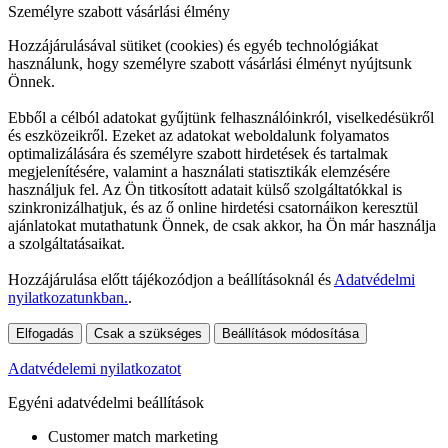
Személyre szabott vásárlási élmény
Hozzájárulásával sütiket (cookies) és egyéb technológiákat
használunk, hogy személyre szabott vásárlási élményt nyújtsunk
Önnek.
Ebből a célból adatokat gyűjtünk felhasználóinkról, viselkedésükről
és eszközeikről. Ezeket az adatokat weboldalunk folyamatos
optimalizálására és személyre szabott hirdetések és tartalmak
megjelenítésére, valamint a használati statisztikák elemzésére
használjuk fel. Az Ön titkosított adatait külső szolgáltatókkal is
szinkronizálhatjuk, és az ő online hirdetési csatornáikon keresztül
ajánlatokat mutathatunk Önnek, de csak akkor, ha Ön már használja
a szolgáltatásaikat.
Hozzájárulása előtt tájékozódjon a beállításoknál és
Adatvédelmi
nyilatkozatunkban.
.
Elfogadás
Csak a szükséges
Beállítások módosítása
Adatvédelemi nyilatkozatot
Egyéni adatvédelmi beállítások
Customer match marketing