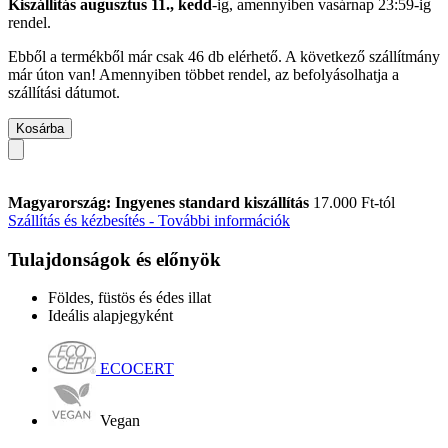
Kiszállítás augusztus 11., kedd
-ig, amennyiben
vasárnap 23:59-ig
rendel.
Ebből a termékből már csak 46 db elérhető. A következő szállítmány
már úton van! Amennyiben többet rendel, az befolyásolhatja a
szállítási dátumot.
Kosárba
Magyarország: Ingyenes standard kiszállítás
17.000 Ft-tól
Szállítás és kézbesítés - További információk
Tulajdonságok és előnyök
Földes, füstös és édes illat
Ideális alapjegyként
ECOCERT
Vegan