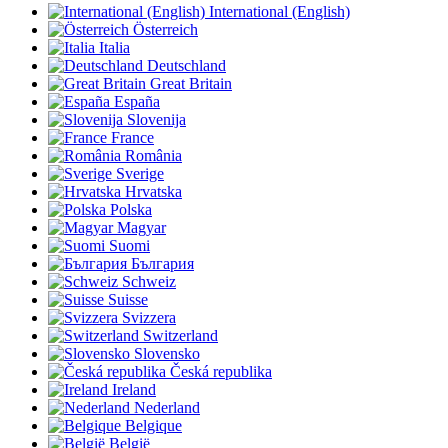
International (English)
Österreich
Italia
Deutschland
Great Britain
España
Slovenija
France
România
Sverige
Hrvatska
Polska
Magyar
Suomi
България
Schweiz
Suisse
Svizzera
Switzerland
Slovensko
Česká republika
Ireland
Nederland
Belgique
België