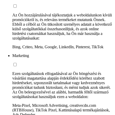
Az Ön hozzájárulásával tájékoztatjuk a weboldalunkon kívüli
promóciókról is, és releváns termékeket mutatunk Önnek.
Ebből a célból az Ön titkosított személyes adatait a következő
külső szolgáltatókkal összehasonlítjuk, és azok online
hirdetési csatornáikat használjuk, ha Ön már használja a
szolgáltatásaikat:
Bing, Criteo, Meta, Google, LinkedIn, Pinterest, TikTok
Marketing
Ezen szolgáltatások elfogadásával az Ön böngészési és
vásárlási magatartása alapján érdeklődési köréhez szabott
hirdetéseket, szponzorált tartalmakat vagy kedvezményes
promóciókat tudunk biztosítani, és mérni tudjuk azok sikerét.
Az Ön beleegyezésével az alábbi, harmadik féltől származó
szolgáltatásokat használjuk ezen a weboldalon:
Meta-Pixel, Microsoft Advertising, creativecdn.com
(RTBHouse), TikTok Pixel, Kattintásalapú termékajánlások,
Ads Defender