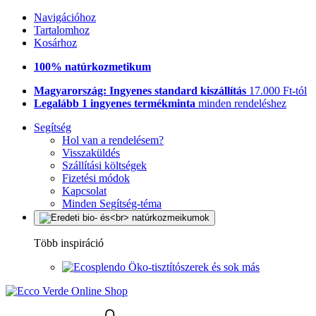
Navigációhoz
Tartalomhoz
Kosárhoz
100% natúrkozmetikum
Magyarország: Ingyenes standard kiszállítás
17.000 Ft-tól
Legalább 1 ingyenes termékminta
minden rendeléshez
Segítség
Hol van a rendelésem?
Visszaküldés
Szállítási költségek
Fizetési módok
Kapcsolat
Minden Segítség-téma
Több inspiráció
Öko-tisztítószerek és sok más