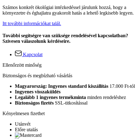
Számos konkrét ökológiai intézkedéssel járulunk hozzá, hogy a
környezetre és éghajlatra gyakorolt hatás a lehető legkisebb legyen.
Itt további információkat talál.
További segítségre van szüksége rendelésével kapcsolatban?
Szívesen válaszolunk kérdéseire.
Kapcsolat
Ellenőrzött minőség
Biztonságos és megbízható vásárlás
Magyarország: Ingyenes standard kiszállítás
17.000 Ft-tól
Ingyenes visszaküldés
Legalább 1 ingyenes termékminta
minden rendeléshez
Biztonságos fizetés
SSL-titkosítással
Kényelmesen fizethet
Utánvét
Előre utalás