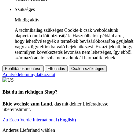
Szükséges
Mindig aktív
A technikailag szükséges Cookie-k csak weboldalunk
alapvető funkcióit biztosítják. Használhatók például arra,
hogy lehetővé tegyék a termékek bevásárlókosarába gyűjtését
vagy az ügyfélfiókba való bejelentkezést. Ez azt jelenti, hogy
semmilyen következtetés levonása nem lehetséges, így ebből
származó adatot soha nem adunk át harmadik félnek.
Beállítások mentése
Elfogadás
Csak a szükséges
Adatvédelemi nyilatkozatot
Bist du im richtigen Shop?
Bitte wechsle zum Land
, das mit deiner Lieferadresse
übereinstimmt.
Zu Ecco Verde International (English)
Anderes Lieferland wählen