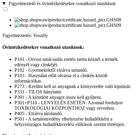
Figyelmeztető és óvintézkedésekre vonatkozó utasítások
Figyelmeztetés: Veszély
Óvintézkedésekre vonatkozó utasítások:
P101 - Orvosi tanácsadás esetén tartsa kéznél a termék
edényét vagy címkéjét.
P102 - Gyermekektől elzárva tartandó.
P103 - Használat előtt olvassa el a címkén közölt
információkat.
P273 - Kerülni kell az anyagnak a környezetbe való kijutását.
P331 - TILOS hánytatni.
P391 - A kiömlött anyagot össze kell gyűjteni.
P301+P310 - LENYELÉS ESETÉN: Azonnal forduljon
TOXIKOLÓGIAI KÖZPONTHOZ vagy orvoshoz.
P405 - Elzárva tárolandó.
P501 - A tartalom/edény elhelyezése hulladékként a
helyi/országos hulladékkezelési előírások szerint történjen.