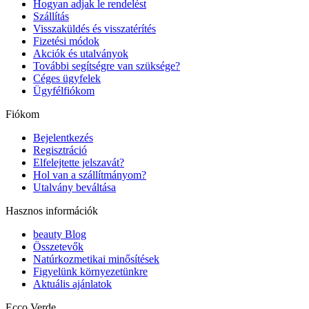
Hogyan adjak le rendelést
Szállítás
Visszaküldés és visszatérítés
Fizetési módok
Akciók és utalványok
További segítségre van szüksége?
Céges ügyfelek
Ügyfélfiókom
Fiókom
Bejelentkezés
Regisztráció
Elfelejtette jelszavát?
Hol van a szállítmányom?
Utalvány beváltása
Hasznos információk
beauty Blog
Összetevők
Natúrkozmetikai minősítések
Figyelünk környezetünkre
Aktuális ajánlatok
Ecco Verde