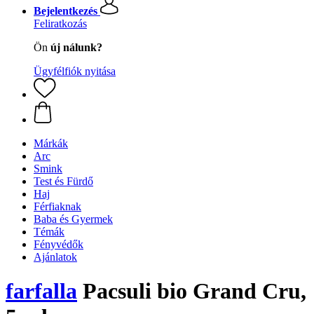
Bejelentkezés
Feliratkozás
Ön
új nálunk?
Ügyfélfiók nyitása
Márkák
Arc
Smink
Test és Fürdő
Haj
Férfiaknak
Baba és Gyermek
Témák
Fényvédők
Ajánlatok
farfalla
Pacsuli bio Grand Cru,