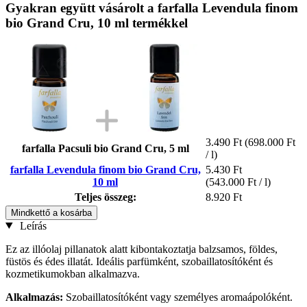
Gyakran együtt vásárolt a farfalla Levendula finom
bio Grand Cru, 10 ml termékkel
3.490 Ft
(698.000 Ft
farfalla Pacsuli bio Grand Cru, 5 ml
/ l)
farfalla Levendula finom bio Grand Cru,
5.430 Ft
10 ml
(543.000 Ft / l)
Teljes összeg:
8.920 Ft
Mindkettő a kosárba
Leírás
Ez az illóolaj pillanatok alatt kibontakoztatja balzsamos, földes,
füstös és édes illatát. Ideális parfümként, szobaillatosítóként és
kozmetikumokban alkalmazva.
Alkalmazás:
Szobaillatosítóként vagy személyes aromaápolóként.