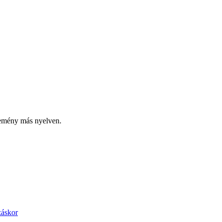
lemény más nyelven.
záskor