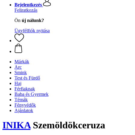
Bejelentkezés
Feliratkozás
Ön
új nálunk?
Ügyfélfiók nyitása
Márkák
Arc
Smink
Test és Fürdő
Haj
Férfiaknak
Baba és Gyermek
Témák
Fényvédők
Ajánlatok
INIKA
Szemöldökceruza