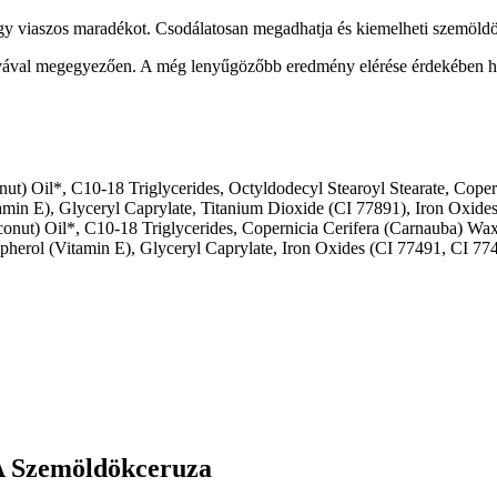
 viaszos maradékot. Csodálatosan megadhatja és kiemelheti szemöldöke
nyával megegyezően. A még lenyűgözőbb eredmény elérése érdekében has
t) Oil*, C10-18 Triglycerides, Octyldodecyl Stearoyl Stearate, Coper
tamin E), Glyceryl Caprylate, Titanium Dioxide (CI 77891), Iron Oxid
nut) Oil*, C10-18 Triglycerides, Copernicia Cerifera (Carnauba) Wax*
opherol (Vitamin E), Glyceryl Caprylate, Iron Oxides (CI 77491, CI 77
A Szemöldökceruza