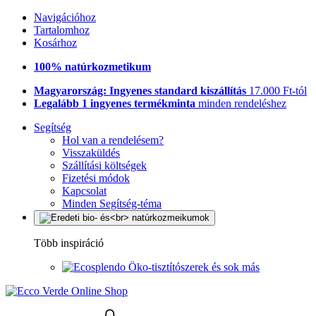
Navigációhoz
Tartalomhoz
Kosárhoz
100% natúrkozmetikum
Magyarország: Ingyenes standard kiszállítás
17.000 Ft-tól
Legalább 1 ingyenes termékminta
minden rendeléshez
Segítség
Hol van a rendelésem?
Visszaküldés
Szállítási költségek
Fizetési módok
Kapcsolat
Minden Segítség-téma
Több inspiráció
Öko-tisztítószerek és sok más