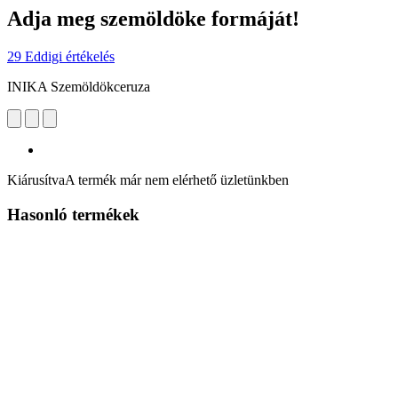
Adja meg szemöldöke formáját!
29 Eddigi értékelés
INIKA Szemöldökceruza
Kiárusítva
A termék már nem elérhető üzletünkben
Hasonló termékek