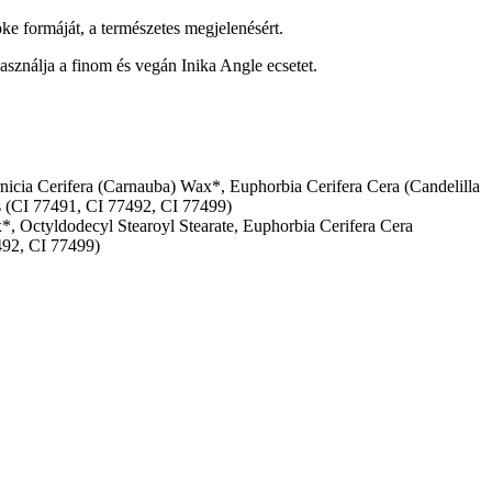
 formáját, a természetes megjelenésért.
ználja a finom és vegán Inika Angle ecsetet.
nicia Cerifera (Carnauba) Wax*, Euphorbia Cerifera Cera (Candelilla
es (CI 77491, CI 77492, CI 77499)
, Octyldodecyl Stearoyl Stearate, Euphorbia Cerifera Cera
492, CI 77499)