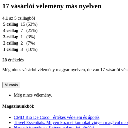
17 vásárlói vélemény más nyelven
4,1
az 5 csillagból
5 csillag
15
(53%)
4 csillag
7
(25%)
3 csillag
1
(3%)
2 csillag
2
(7%)
1 csillag
3
(10%)
28
értékelés
Még nincs vásárlói vélemény magyar nyelven, de van 17 vásárlói vé
Mutatás
Még nincs vélemény.
Magazinunkból:
CMD Rio De Coco - értékes védelem és ápolás
Travel Essentials: Milyen kozmetikumokat vigyen magával uta
Napozó termékek: Tegyen valami jót bőréért