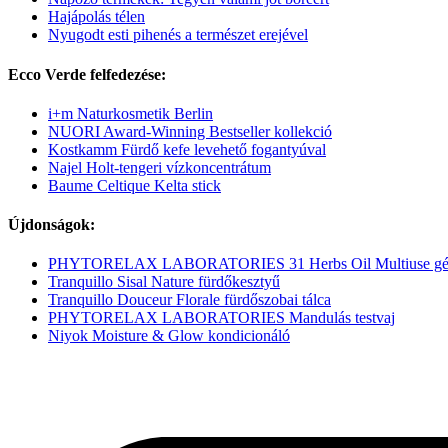
Hajápolás télen
Nyugodt esti pihenés a természet erejével
Ecco Verde felfedezése:
i+m Naturkosmetik Berlin
NUORI Award-Winning Bestseller kollekció
Kostkamm Fürdő kefe levehető fogantyúval
Najel Holt-tengeri vízkoncentrátum
Baume Celtique Kelta stick
Újdonságok:
PHYTORELAX LABORATORIES 31 Herbs Oil Multiuse gé
Tranquillo Sisal Nature fürdőkesztyű
Tranquillo Douceur Florale fürdőszobai tálca
PHYTORELAX LABORATORIES Mandulás testvaj
Niyok Moisture & Glow kondicionáló