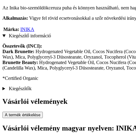
Az Inika bio-szemöldökceruza puha és könnyen használható, nem hagy
Alkalmazás:
Vigye fel rövid ecsetvonásokkal a szőr növekedési irá
Márka:
INIKA
Kiegészítő információ
Összetevők (INCI):
Dark Brunette:
Hydrogenated Vegetable Oil, Cocos Nucifera (Coconu
Wax), Mica, Polyglyceryl-3 Diisostearate, Oryzanol, Tocopherol (Vi
Brunette Beauty:
Hydrogenated Vegetable Oil, Cocos Nucifera (Coco
(Candelilla Wax), Mica, Polyglyceryl-3 Diisostearate, Oryzanol, Toc
*Certified Organic
Kiegészítők
Vásárlói vélemények
A termék értékelése
Vásárlói vélemény magyar nyelven: INIK