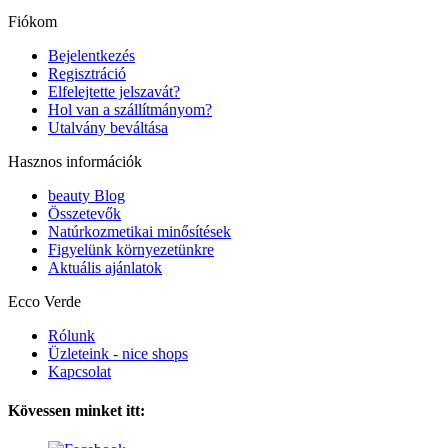
Fiókom
Bejelentkezés
Regisztráció
Elfelejtette jelszavát?
Hol van a szállítmányom?
Utalvány beváltása
Hasznos információk
beauty Blog
Összetevők
Natúrkozmetikai minősítések
Figyelünk környezetünkre
Aktuális ajánlatok
Ecco Verde
Rólunk
Üzleteink - nice shops
Kapcsolat
Kövessen minket itt: