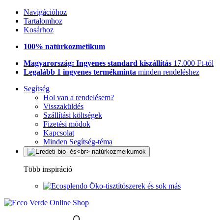
Navigációhoz
Tartalomhoz
Kosárhoz
100% natúrkozmetikum
Magyarország: Ingyenes standard kiszállítás
17.000 Ft-tól
Legalább 1 ingyenes termékminta
minden rendeléshez
Segítség
Hol van a rendelésem?
Visszaküldés
Szállítási költségek
Fizetési módok
Kapcsolat
Minden Segítség-téma
Több inspiráció
Öko-tisztítószerek és sok más