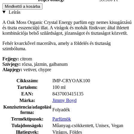
Mindkettő a kosárba
Leírás
A Oak Moss Organic Crystal Energy parfüm egy nemes kisugárzású
és tiszta esszenciájú illat. A virágok és mohák füstkvarc által ihletett
kombinációja belső szilárdságot, józanságot és tisztaságot közvetít.
Fehér kvarckővel macerálva, amely a földelés és tisztaság
szimbóluma.
Fejjegy:
citrom
Szívjegy:
rózsa, jázmin, galbanum
Alapjegy:
vetiver, chypre
Cikkszám:
IMP-CRYOAK100
Tartalom:
100 ml
EAN:
8437003415135
Márka:
Jimmy Boyd
Konzisztencia/adagolási
Folyadék
forma:
Terméktípusok:
Parfümök
Tulajdonságok:
Műanyag-csökkentett, Unisex, Vegan
Illatjegyek:
Virágos, Földes