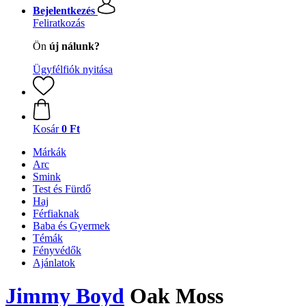
Bejelentkezés
Feliratkozás
Ön
új nálunk?
Ügyfélfiók nyitása
Kosár
0 Ft
Márkák
Arc
Smink
Test és Fürdő
Haj
Férfiaknak
Baba és Gyermek
Témák
Fényvédők
Ajánlatok
Jimmy Boyd
Oak Moss