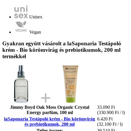
Unisex
Vegan
Gyakran együtt vásárolt a laSaponaria Testápoló
krém - Bio körömvirág és prebiotikumok, 200 ml
termékkel
Jimmy Boyd Oak Moss Organic Crystal
33.090 Ft
Energy parfüm, 100 ml
(330.900 Ft / l)
laSaponaria Testápoló krém - Bio körömvirág
6.420 Ft
és prebiotikumok, 200 ml
(32.100 Ft / l)
Teljes összeg:
39.510 Ft