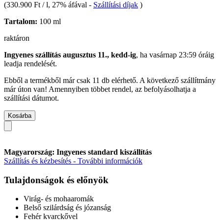
(
330.900 Ft / l
, 27% áfával
-
Szállítási díjak
)
Tartalom:
100 ml
raktáron
Ingyenes szállítás augusztus 11., kedd-ig
, ha
vasárnap 23:59 óráig
leadja rendelését.
Ebből a termékből már csak 11 db elérhető. A következő szállítmány
már úton van! Amennyiben többet rendel, az befolyásolhatja a
szállítási dátumot.
Kosárba
Magyarország: Ingyenes standard kiszállítás
Szállítás és kézbesítés - További információk
Tulajdonságok és előnyök
Virág- és mohaaromák
Belső szilárdság és józanság
Fehér kvarckővel