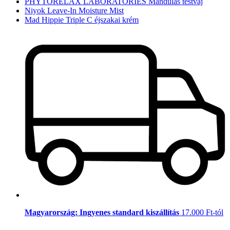
PHYTORELAX LABORATORIES Mandulás testvaj
Niyok Leave-In Moisture Mist
Mad Hippie Triple C éjszakai krém
Magyarország: Ingyenes standard kiszállítás
17.000 Ft-tól