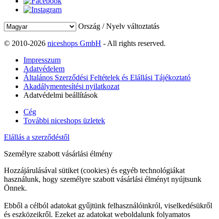
Ország / Nyelv változtatás
© 2010-2026
niceshops GmbH
- All rights reserved.
Impresszum
Adatvédelem
Általános Szerződési Feltételek és Elállási Tájékoztató
Akadálymentesítési nyilatkozat
Adatvédelmi beállítások
Cég
További niceshops üzletek
Elállás a szerződéstől
Személyre szabott vásárlási élmény
Hozzájárulásával sütiket (cookies) és egyéb technológiákat
használunk, hogy személyre szabott vásárlási élményt nyújtsunk
Önnek.
Ebből a célból adatokat gyűjtünk felhasználóinkról, viselkedésükről
és eszközeikről. Ezeket az adatokat weboldalunk folyamatos