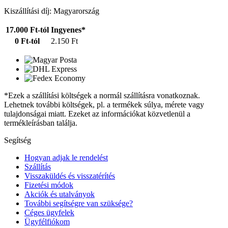
Kiszállítási díj: Magyarország
17.000 Ft-tól
Ingyenes*
0 Ft-tól
2.150 Ft
*Ezek a szállítási költségek a normál szállításra vonatkoznak.
Lehetnek további költségek, pl. a termékek súlya, mérete vagy
tulajdonságai miatt. Ezeket az információkat közvetlenül a
termékleírásban találja.
Segítség
Hogyan adjak le rendelést
Szállítás
Visszaküldés és visszatérítés
Fizetési módok
Akciók és utalványok
További segítségre van szüksége?
Céges ügyfelek
Ügyfélfiókom