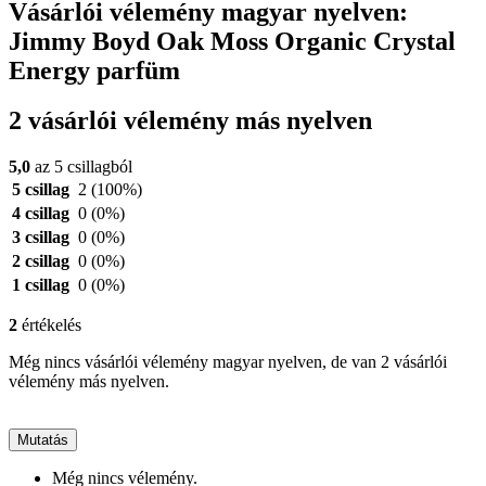
Vásárlói vélemény magyar nyelven:
Jimmy Boyd Oak Moss Organic Crystal
Energy parfüm
2 vásárlói vélemény más nyelven
5,0
az 5 csillagból
5 csillag
2
(100%)
4 csillag
0
(0%)
3 csillag
0
(0%)
2 csillag
0
(0%)
1 csillag
0
(0%)
2
értékelés
Még nincs vásárlói vélemény magyar nyelven, de van 2 vásárlói
vélemény más nyelven.
Mutatás
Még nincs vélemény.