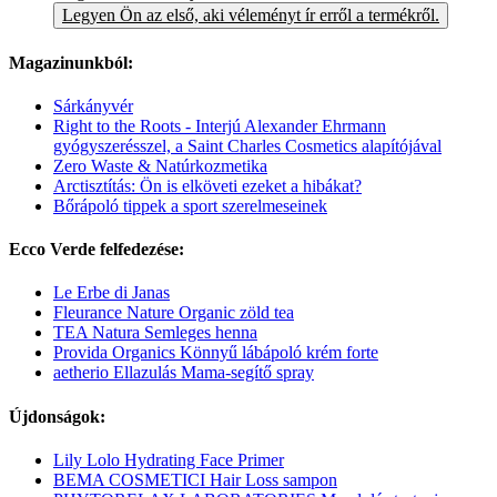
Legyen Ön az első, aki véleményt ír erről a termékről.
Magazinunkból:
Sárkányvér
Right to the Roots - Interjú Alexander Ehrmann
gyógyszerésszel, a Saint Charles Cosmetics alapítójával
Zero Waste & Natúrkozmetika
Arctisztítás: Ön is elköveti ezeket a hibákat?
Bőrápoló tippek a sport szerelmeseinek
Ecco Verde felfedezése:
Le Erbe di Janas
Fleurance Nature Organic zöld tea
TEA Natura Semleges henna
Provida Organics Könnyű lábápoló krém forte
aetherio Ellazulás Mama-segítő spray
Újdonságok:
Lily Lolo Hydrating Face Primer
BEMA COSMETICI Hair Loss sampon