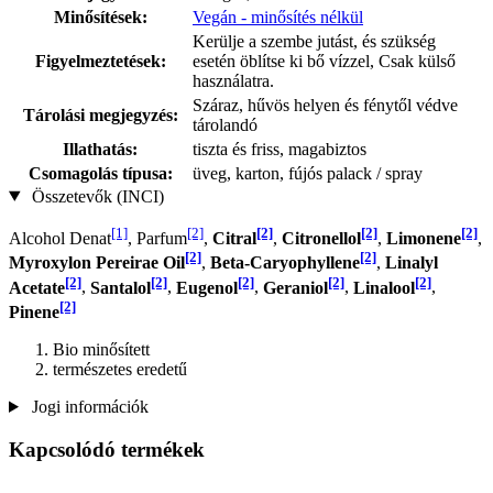
Minősítések:
Vegán - minősítés nélkül
Kerülje a szembe jutást, és szükség
Figyelmeztetések:
esetén öblítse ki bő vízzel, Csak külső
használatra.
Száraz, hűvös helyen és fénytől védve
Tárolási megjegyzés:
tárolandó
Illathatás:
tiszta és friss, magabiztos
Csomagolás típusa:
üveg, karton, fújós palack / spray
Összetevők (INCI)
[1]
[2]
[2]
[2]
[2]
Alcohol Denat
, Parfum
,
Citral
,
Citronellol
,
Limonene
,
[2]
[2]
Myroxylon Pereirae Oil
,
Beta-Caryophyllene
,
Linalyl
[2]
[2]
[2]
[2]
[2]
Acetate
,
Santalol
,
Eugenol
,
Geraniol
,
Linalool
,
[2]
Pinene
Bio minősített
természetes eredetű
Jogi információk
Kapcsolódó termékek