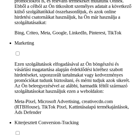
promóciókról is, és releváns termékeket mutatunk Önnek.
Ebből a célból az Ön titkosított személyes adatait a következő
külső szolgáltatókkal összehasonlítjuk, és azok online
hirdetési csatornáikat használjuk, ha Ön már használja a
szolgáltatásaikat:
Bing, Criteo, Meta, Google, LinkedIn, Pinterest, TikTok
Marketing
Ezen szolgáltatások elfogadásával az Ön böngészési és
vásárlási magatartása alapján érdeklődési köréhez szabott
hirdetéseket, szponzorált tartalmakat vagy kedvezményes
promóciókat tudunk biztosítani, és mérni tudjuk azok sikerét.
Az Ön beleegyezésével az alábbi, harmadik féltől származó
szolgáltatásokat használjuk ezen a weboldalon:
Meta-Pixel, Microsoft Advertising, creativecdn.com
(RTBHouse), TikTok Pixel, Kattintásalapú termékajánlások,
Ads Defender
Kiterjesztett Conversion-Tracking