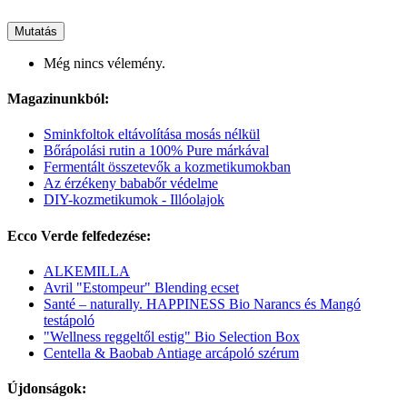
Mutatás
Még nincs vélemény.
Magazinunkból:
Sminkfoltok eltávolítása mosás nélkül
Bőrápolási rutin a 100% Pure márkával
Fermentált összetevők a kozmetikumokban
Az érzékeny bababőr védelme
DIY-kozmetikumok - Illóolajok
Ecco Verde felfedezése:
ALKEMILLA
Avril "Estompeur" Blending ecset
Santé – naturally. HAPPINESS Bio Narancs és Mangó
testápoló
"Wellness reggeltől estig" Bio Selection Box
Centella & Baobab Antiage arcápoló szérum
Újdonságok: