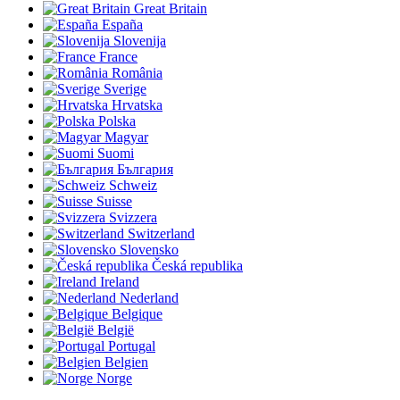
Great Britain
España
Slovenija
France
România
Sverige
Hrvatska
Polska
Magyar
Suomi
България
Schweiz
Suisse
Svizzera
Switzerland
Slovensko
Česká republika
Ireland
Nederland
Belgique
België
Portugal
Belgien
Norge