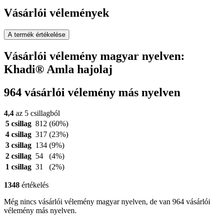
Vásárlói vélemények
A termék értékelése
Vásárlói vélemény magyar nyelven:
Khadi® Amla hajolaj
964 vásárlói vélemény más nyelven
4,4
az 5 csillagból
5 csillag
812
(60%)
4 csillag
317
(23%)
3 csillag
134
(9%)
2 csillag
54
(4%)
1 csillag
31
(2%)
1348
értékelés
Még nincs vásárlói vélemény magyar nyelven, de van 964 vásárlói
vélemény más nyelven.