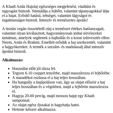
A Khadi Amla Hajolaj egészséges megjelenést, vitalitást és
ragyogást biztosít. Stimulálja a fejbőrt, valamint tápanyagokkal látja
el a hajat. Erősítő hatású, teltséget, valamint lágyságot és
rugalmasságot biztosít. Intenzív és természetes ápolás!
A tisztán vegán összetételű olaj a természet értékes hatóanyagait,
valamint olyan kiválasztott, hagyományosan indiai növényeket
tartalmaz, amelyek segítenek a hajhullás és a korai színvesztés ellen:
Neem, Amla és Brahmi. Emellett erősítik a haj szerkezettét, valamint
a hajgyökereket. A termék a szezám- és madulaoalj által intenzív
ápolást biztosít.
Alkalmazás:
Használat előtt jól rázza fel.
Tegyen 6-10 cseppet tenyérbe, majd masszírozza el fejbőrébe.
A maradékot oszlassa el a haj teljes hosszában.
Ha hangsúly a hajápoláson van, úgy az olajat először a haj
teljes hosszában és a végekben, majd a fejbőrön masszírozza
el.
Hagyja 20-60 percig, majd mosson hajqt egy Khadi
samponnal.
Az olajat egész éjszakai is hagyhatja hatni.
Hetente kétszer alkalmazza.