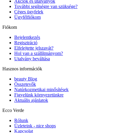
Akciók és utalványok
További segítségre van szüksége?
Céges ügyfelek
Ügyfélfiókom
Fiókom
Bejelentkezés
Regisztráció
Elfelejtette jelszavát?
Hol van a szállítmányom?
Utalvány beváltása
Hasznos információk
beauty Blog
Összetevők
Natúrkozmetikai minősítések
Figyelünk környezetünkre
Aktuális ajánlatok
Ecco Verde
Rólunk
Üzleteink - nice shops
Kapcsolat