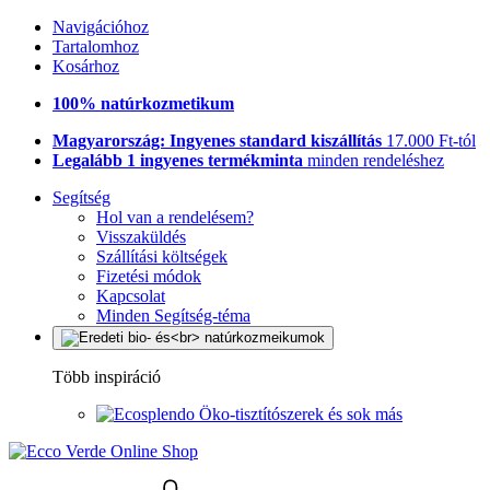
Navigációhoz
Tartalomhoz
Kosárhoz
100% natúrkozmetikum
Magyarország: Ingyenes standard kiszállítás
17.000 Ft-tól
Legalább 1 ingyenes termékminta
minden rendeléshez
Segítség
Hol van a rendelésem?
Visszaküldés
Szállítási költségek
Fizetési módok
Kapcsolat
Minden Segítség-téma
Több inspiráció
Öko-tisztítószerek és sok más