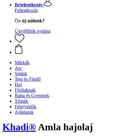
Bejelentkezés
Feliratkozás
Ön
új nálunk?
Ügyfélfiók nyitása
Márkák
Arc
Smink
Test és Fürdő
Haj
Férfiaknak
Baba és Gyermek
Témák
Fényvédők
Ajánlatok
Khadi®
Amla hajolaj