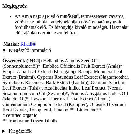
Megjegyzés:
Az Amla hajolaj kiváló minőségű, természetesen zavaros,
vöröses színű olaj, amelynek alján növény hatóanyagok
fordulhatnak elő. Ez bizonyítja kiváló minőségét. Használat
előtt ajánlatos erőteljesen felrázni.
Márka:
Khadi®
Kiegészítő információ
Összetevők (INCI):
Helianthus Annuus Seed Oil
(Sonnenblumenöl)*, Emblica Officinalis Fruit Extract (Amla)*,
Eclipta Alba Leaf Extract (Bhringaraj), Bacopa Monniera Leaf
Extract (Brahmi), Cyperus Rotundus Leaf Extract (Nagarmootha),
Symplocos Racemosa Bark Extract (Lodhra), Ocimum Sanctum
Leaf Extract (Tulsi)*, Azadirachta Indica Leaf Extract (Neem),
Sesamum Indicum Oil (Sesamöl)*, Prunus Amygdalus Dulcis Oil
(Mandel Öl)*, Lawsonia Inermis Leave Extract (Henna),
Cinnamomum Camphora Extract (Kampfer), Onosma Hispidum
Root Extract, Tocopherol, Linalool**, Limonene**.
* certified organic
** from natural essential oils
Kiegészítők