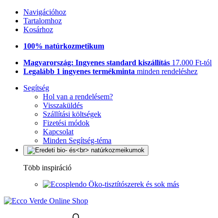
Navigációhoz
Tartalomhoz
Kosárhoz
100% natúrkozmetikum
Magyarország: Ingyenes standard kiszállítás
17.000 Ft-tól
Legalább 1 ingyenes termékminta
minden rendeléshez
Segítség
Hol van a rendelésem?
Visszaküldés
Szállítási költségek
Fizetési módok
Kapcsolat
Minden Segítség-téma
Több inspiráció
Öko-tisztítószerek és sok más