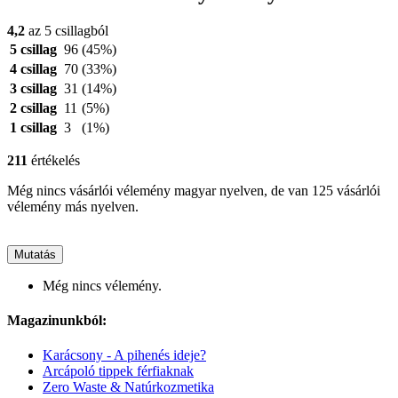
4,2
az 5 csillagból
5 csillag
96
(45%)
4 csillag
70
(33%)
3 csillag
31
(14%)
2 csillag
11
(5%)
1 csillag
3
(1%)
211
értékelés
Még nincs vásárlói vélemény magyar nyelven, de van 125 vásárlói
vélemény más nyelven.
Mutatás
Még nincs vélemény.
Magazinunkból:
Karácsony - A pihenés ideje?
Arcápoló tippek férfiaknak
Zero Waste & Natúrkozmetika