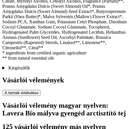
Citrate, Myristyl Alcohol, Cetearyl Alcohol, Fragrance (Parfum)**,
Prunus Amygdalus Dulcis (Sweet Almond) Oil*, Prunus
Amygdalus Dulcis (Sweet Almond) Seed Extract*, Butyrospermum
Parkii (Shea Butter)*, Malva Sylvestris (Mallow) Flower Extract*,
Sodium PCA, Xanthan Gum, Potassium Cetyl Phosphate, Disodium
Cocoyl Glutamate, Sodium Cocoyl Glutamate, Tocopherol,
Hydrogenated Palm Glycerides, Hydrogenated Lecithin, Helianthus
Annuus (Sunflower) Seed Oil, Ascorbyl Palmitate, Brassica
Campestris (Rapeseed) Sterols, Linalool**, Limonene**,
Citronellol**, Citral**
* ingredients from certified organic agriculture
** from natural essential oils
Kiegészítők
Vásárlói vélemények
A termék értékelése
Vásárlói vélemény magyar nyelven:
Lavera Bio mályva gyengéd arctisztító tej
125 vásárlói vélemény más nyelven