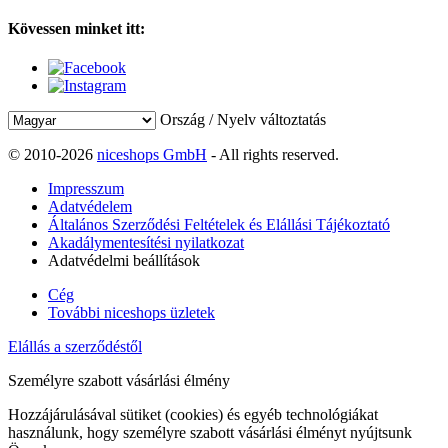
Kövessen minket itt:
Ország / Nyelv változtatás
© 2010-2026
niceshops GmbH
- All rights reserved.
Impresszum
Adatvédelem
Általános Szerződési Feltételek és Elállási Tájékoztató
Akadálymentesítési nyilatkozat
Adatvédelmi beállítások
Cég
További niceshops üzletek
Elállás a szerződéstől
Személyre szabott vásárlási élmény
Hozzájárulásával sütiket (cookies) és egyéb technológiákat
használunk, hogy személyre szabott vásárlási élményt nyújtsunk