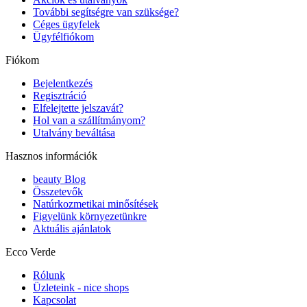
További segítségre van szüksége?
Céges ügyfelek
Ügyfélfiókom
Fiókom
Bejelentkezés
Regisztráció
Elfelejtette jelszavát?
Hol van a szállítmányom?
Utalvány beváltása
Hasznos információk
beauty Blog
Összetevők
Natúrkozmetikai minősítések
Figyelünk környezetünkre
Aktuális ajánlatok
Ecco Verde
Rólunk
Üzleteink - nice shops
Kapcsolat