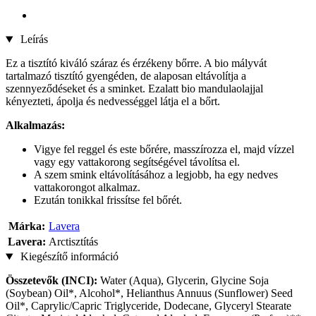
Leírás
Ez a tisztító kiváló száraz és érzékeny bőrre. A bio mályvát
tartalmazó tisztító gyengéden, de alaposan eltávolítja a
szennyeződéseket és a sminket. Ezalatt bio mandulaolajjal
kényezteti, ápolja és nedvességgel látja el a bőrt.
Alkalmazás:
Vigye fel reggel és este bőrére, masszírozza el, majd vízzel
vagy egy vattakorong segítségével távolítsa el.
A szem smink eltávolításához a legjobb, ha egy nedves
vattakorongot alkalmaz.
Ezután tonikkal frissítse fel bőrét.
Márka:
Lavera
Lavera:
Arctisztítás
Kiegészítő információ
Összetevők (INCI):
Water (Aqua), Glycerin, Glycine Soja
(Soybean) Oil*, Alcohol*, Helianthus Annuus (Sunflower) Seed
Oil*, Caprylic/Capric Triglyceride, Dodecane, Glyceryl Stearate