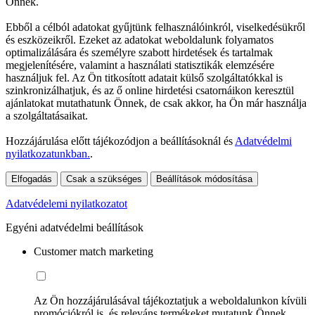
Önnek.
Ebből a célból adatokat gyűjtünk felhasználóinkról, viselkedésükről
és eszközeikről. Ezeket az adatokat weboldalunk folyamatos
optimalizálására és személyre szabott hirdetések és tartalmak
megjelenítésére, valamint a használati statisztikák elemzésére
használjuk fel. Az Ön titkosított adatait külső szolgáltatókkal is
szinkronizálhatjuk, és az ő online hirdetési csatornáikon keresztül
ajánlatokat mutathatunk Önnek, de csak akkor, ha Ön már használja
a szolgáltatásaikat.
Hozzájárulása előtt tájékozódjon a beállításoknál és
Adatvédelmi
nyilatkozatunkban.
.
Elfogadás
Csak a szükséges
Beállítások módosítása
Adatvédelemi nyilatkozatot
Egyéni adatvédelmi beállítások
Customer match marketing
Az Ön hozzájárulásával tájékoztatjuk a weboldalunkon kívüli
promóciókról is, és releváns termékeket mutatunk Önnek.