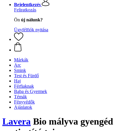
Bejelentkezés
Feliratkozás
Ön
új nálunk?
Ügyfélfiók nyitása
Márkák
Arc
Smink
Test és Fürdő
Haj
Férfiaknak
Baba és Gyermek
Témák
Fényvédők
Ajánlatok
Lavera
Bio mályva gyengéd