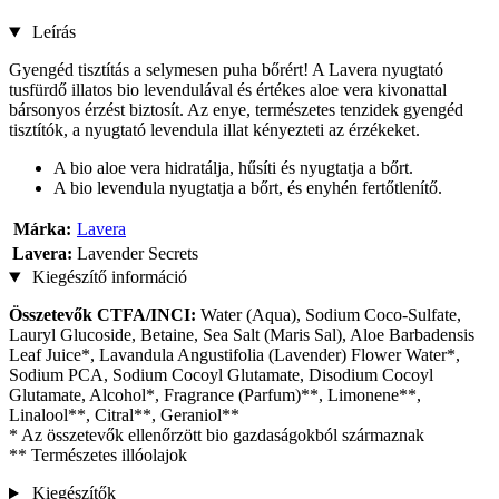
Leírás
Gyengéd tisztítás a selymesen puha bőrért! A Lavera nyugtató
tusfürdő illatos bio levendulával és értékes aloe vera kivonattal
bársonyos érzést biztosít. Az enye, természetes tenzidek gyengéd
tisztítók, a nyugtató levendula illat kényezteti az érzékeket.
A bio aloe vera hidratálja, hűsíti és nyugtatja a bőrt.
A bio levendula nyugtatja a bőrt, és enyhén fertőtlenítő.
Márka:
Lavera
Lavera:
Lavender Secrets
Kiegészítő információ
Összetevők CTFA/INCI:
Water (Aqua), Sodium Coco-Sulfate,
Lauryl Glucoside, Betaine, Sea Salt (Maris Sal), Aloe Barbadensis
Leaf Juice*, Lavandula Angustifolia (Lavender) Flower Water*,
Sodium PCA, Sodium Cocoyl Glutamate, Disodium Cocoyl
Glutamate, Alcohol*, Fragrance (Parfum)**, Limonene**,
Linalool**, Citral**, Geraniol**
* Az összetevők ellenőrzött bio gazdaságokból származnak
** Természetes illóolajok
Kiegészítők