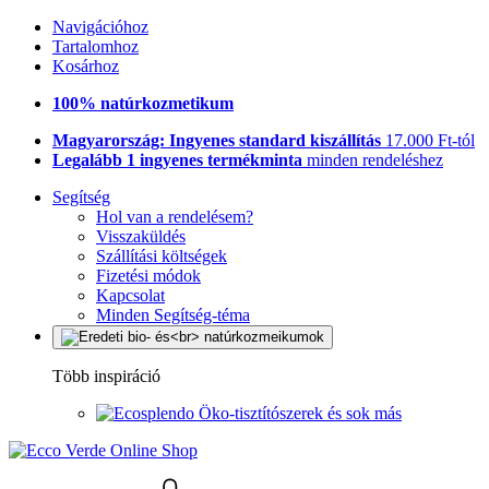
Navigációhoz
Tartalomhoz
Kosárhoz
100% natúrkozmetikum
Magyarország: Ingyenes standard kiszállítás
17.000 Ft-tól
Legalább 1 ingyenes termékminta
minden rendeléshez
Segítség
Hol van a rendelésem?
Visszaküldés
Szállítási költségek
Fizetési módok
Kapcsolat
Minden Segítség-téma
Több inspiráció
Öko-tisztítószerek és sok más