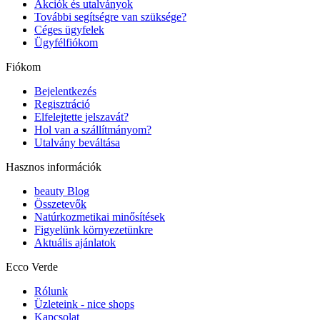
Akciók és utalványok
További segítségre van szüksége?
Céges ügyfelek
Ügyfélfiókom
Fiókom
Bejelentkezés
Regisztráció
Elfelejtette jelszavát?
Hol van a szállítmányom?
Utalvány beváltása
Hasznos információk
beauty Blog
Összetevők
Natúrkozmetikai minősítések
Figyelünk környezetünkre
Aktuális ajánlatok
Ecco Verde
Rólunk
Üzleteink - nice shops
Kapcsolat