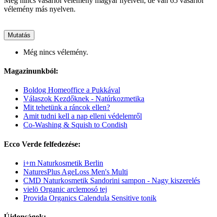
Még nincs vásárlói vélemény magyar nyelven, de van 65 vásárlói
vélemény más nyelven.
Mutatás
Még nincs vélemény.
Magazinunkból:
Boldog Homeoffice a Pukkával
Válaszok Kezdőknek - Natúrkozmetika
Mit tehetünk a ráncok ellen?
Amit tudni kell a nap elleni védelemről
Co-Washing & Squish to Condish
Ecco Verde felfedezése:
i+m Naturkosmetik Berlin
NaturesPlus AgeLoss Men's Multi
CMD Naturkosmetik Sandorini sampon - Nagy kiszerelés
vielö Organic arclemosó tej
Provida Organics Calendula Sensitive tonik
Újdonságok: