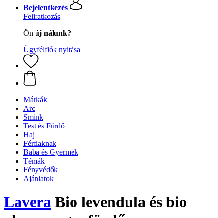
Bejelentkezés
Feliratkozás
Ön
új nálunk?
Ügyfélfiók nyitása
Márkák
Arc
Smink
Test és Fürdő
Haj
Férfiaknak
Baba és Gyermek
Témák
Fényvédők
Ajánlatok
Lavera
Bio levendula és bio