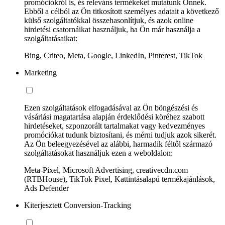
promóciókról is, és releváns termékeket mutatunk Önnek.
Ebből a célból az Ön titkosított személyes adatait a következő
külső szolgáltatókkal összehasonlítjuk, és azok online
hirdetési csatornáikat használjuk, ha Ön már használja a
szolgáltatásaikat:
Bing, Criteo, Meta, Google, LinkedIn, Pinterest, TikTok
Marketing
Ezen szolgáltatások elfogadásával az Ön böngészési és
vásárlási magatartása alapján érdeklődési köréhez szabott
hirdetéseket, szponzorált tartalmakat vagy kedvezményes
promóciókat tudunk biztosítani, és mérni tudjuk azok sikerét.
Az Ön beleegyezésével az alábbi, harmadik féltől származó
szolgáltatásokat használjuk ezen a weboldalon:
Meta-Pixel, Microsoft Advertising, creativecdn.com
(RTBHouse), TikTok Pixel, Kattintásalapú termékajánlások,
Ads Defender
Kiterjesztett Conversion-Tracking