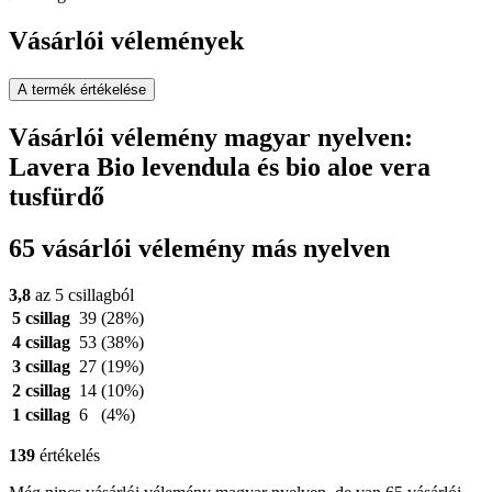
Vásárlói vélemények
A termék értékelése
Vásárlói vélemény magyar nyelven:
Lavera Bio levendula és bio aloe vera
tusfürdő
65 vásárlói vélemény más nyelven
3,8
az 5 csillagból
5 csillag
39
(28%)
4 csillag
53
(38%)
3 csillag
27
(19%)
2 csillag
14
(10%)
1 csillag
6
(4%)
139
értékelés