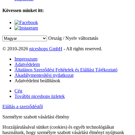
Kövessen minket itt:
Ország / Nyelv változtatás
© 2010-2026
niceshops GmbH
- All rights reserved.
Impresszum
Adatvédelem
Általános Szerződési Feltételek és Elállási Tájékoztató
Akadálymentesítési nyilatkozat
Adatvédelmi beállítások
Cég
További niceshops üzletek
Elállás a szerződéstől
Személyre szabott vásárlási élmény
Hozzájárulásával sütiket (cookies) és egyéb technológiákat
használunk, hogy személyre szabott vásárlási élményt nyújtsunk