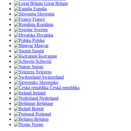
Great Britain
España
Slovenija
France
România
Sverige
Hrvatska
Polska
Magyar
Suomi
България
Schweiz
Suisse
Svizzera
Switzerland
Slovensko
Česká republika
Ireland
Nederland
Belgique
België
Portugal
Belgien
Norge