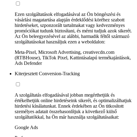
Ezen szolgáltatások elfogadásával az Ön böngészési és
vásárlási magatartása alapján érdeklődési köréhez szabott
hirdetéseket, szponzorált tartalmakat vagy kedvezményes
promóciókat tudunk biztosítani, és mérni tudjuk azok sikerét.
Az Ön beleegyezésével az alábbi, harmadik féltől származó
szolgáltatásokat használjuk ezen a weboldalon:
Meta-Pixel, Microsoft Advertising, creativecdn.com
(RTBHouse), TikTok Pixel, Kattintásalapú termékajánlások,
Ads Defender
Kiterjesztett Conversion-Tracking
A szolgáltatás elfogadásával jobban megérthetjük és
értékelhetjük online hirdetéseink sikerét, és optimalizálhatjuk
hirdetési kínálatunkat. Ennek érdekében az Ön titkosított
személyes adatait összehasonlítjuk a következő külső
szolgáltatókkal, ha Ön már használja szolgáltatásaikat:
Google Ads