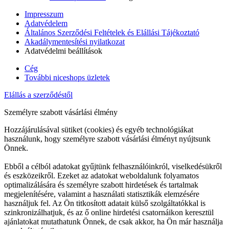
Impresszum
Adatvédelem
Általános Szerződési Feltételek és Elállási Tájékoztató
Akadálymentesítési nyilatkozat
Adatvédelmi beállítások
Cég
További niceshops üzletek
Elállás a szerződéstől
Személyre szabott vásárlási élmény
Hozzájárulásával sütiket (cookies) és egyéb technológiákat
használunk, hogy személyre szabott vásárlási élményt nyújtsunk
Önnek.
Ebből a célból adatokat gyűjtünk felhasználóinkról, viselkedésükről
és eszközeikről. Ezeket az adatokat weboldalunk folyamatos
optimalizálására és személyre szabott hirdetések és tartalmak
megjelenítésére, valamint a használati statisztikák elemzésére
használjuk fel. Az Ön titkosított adatait külső szolgáltatókkal is
szinkronizálhatjuk, és az ő online hirdetési csatornáikon keresztül
ajánlatokat mutathatunk Önnek, de csak akkor, ha Ön már használja