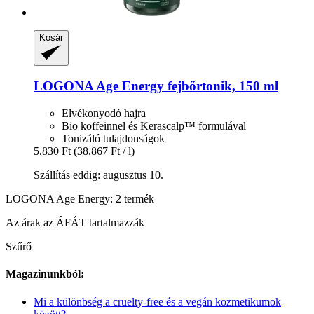
Kosár
LOGONA
Age Energy fejbőrtonik, 150 ml
Elvékonyodó hajra
Bio koffeinnel és Kerascalp™ formulával
Tonizáló tulajdonságok
5.830 Ft
(38.867 Ft / l)
Szállítás eddig: augusztus 10.
LOGONA Age Energy: 2 termék
Az árak az ÁFÁT tartalmazzák
Szűrő
Magazinunkból:
Mi a különbség a cruelty-free és a vegán kozmetikumok