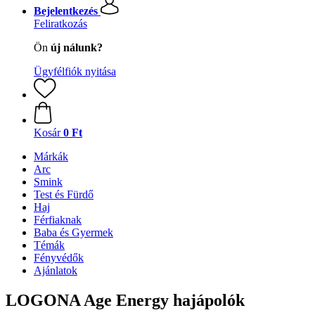
Bejelentkezés
Feliratkozás
Ön
új nálunk?
Ügyfélfiók nyitása
Kosár
0 Ft
Márkák
Arc
Smink
Test és Fürdő
Haj
Férfiaknak
Baba és Gyermek
Témák
Fényvédők
Ajánlatok
LOGONA Age Energy hajápolók