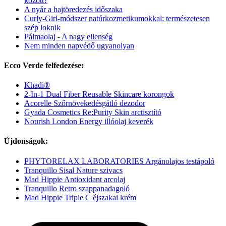
között?
A nyár a hajtöredezés időszaka
Curly-Girl-módszer natúrkozmetikumokkal: természetesen
szép loknik
Pálmaolaj - A nagy ellenség
Nem minden napvédő ugyanolyan
Ecco Verde felfedezése:
Khadi®
2-In-1 Dual Fiber Reusable Skincare korongok
Acorelle Szőrnövekedésgátló dezodor
Gyada Cosmetics Re:Purity Skin arctisztító
Nourish London Energy illóolaj keverék
Újdonságok:
PHYTORELAX LABORATORIES Argánolajos testápoló
Tranquillo Sisal Nature szivacs
Mad Hippie Antioxidant arcolaj
Tranquillo Retro szappanadagoló
Mad Hippie Triple C éjszakai krém