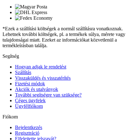
*Ezek a szállítási költségek a normál szállításra vonatkoznak.
Lehetnek további költségek, pl. a termékek súlya, mérete vagy
tulajdonságai miatt. Ezeket az információkat közvetlenül a
termékleírásban találja.
Segítség
Hogyan adjak le rendelést
Szállítás
Visszaküldés és visszatérítés
Fizetési módok
Akciók és utalványok
További segítségre van szüksége?
Céges ügyfelek
Ügyfélfiókom
Fiókom
Bejelentkezés
Regisztráció
Elfelejtette jelszavát?