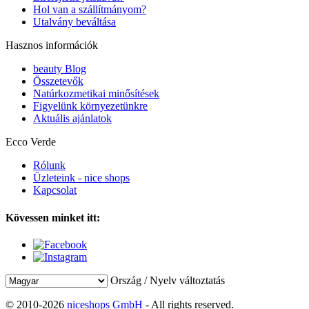
Hol van a szállítmányom?
Utalvány beváltása
Hasznos információk
beauty Blog
Összetevők
Natúrkozmetikai minősítések
Figyelünk környezetünkre
Aktuális ajánlatok
Ecco Verde
Rólunk
Üzleteink - nice shops
Kapcsolat
Kövessen minket itt:
Ország / Nyelv változtatás
© 2010-2026
niceshops GmbH
- All rights reserved.