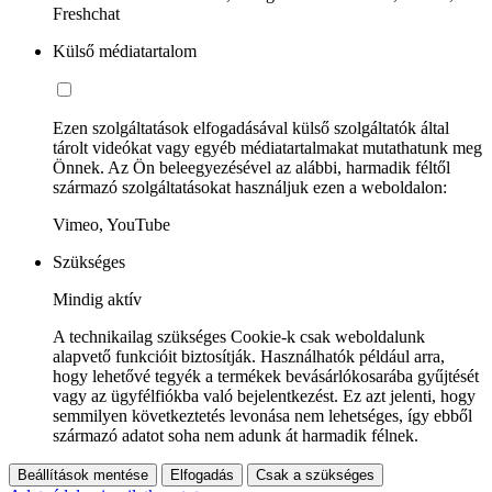
Freshchat
Külső médiatartalom
Ezen szolgáltatások elfogadásával külső szolgáltatók által
tárolt videókat vagy egyéb médiatartalmakat mutathatunk meg
Önnek. Az Ön beleegyezésével az alábbi, harmadik féltől
származó szolgáltatásokat használjuk ezen a weboldalon:
Vimeo, YouTube
Szükséges
Mindig aktív
A technikailag szükséges Cookie-k csak weboldalunk
alapvető funkcióit biztosítják. Használhatók például arra,
hogy lehetővé tegyék a termékek bevásárlókosarába gyűjtését
vagy az ügyfélfiókba való bejelentkezést. Ez azt jelenti, hogy
semmilyen következtetés levonása nem lehetséges, így ebből
származó adatot soha nem adunk át harmadik félnek.
Beállítások mentése
Elfogadás
Csak a szükséges