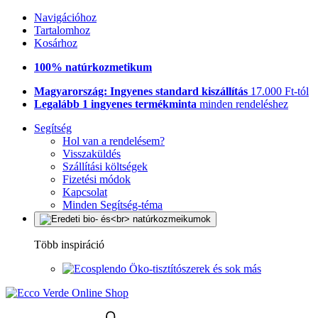
Navigációhoz
Tartalomhoz
Kosárhoz
100% natúrkozmetikum
Magyarország: Ingyenes standard kiszállítás
17.000 Ft-tól
Legalább 1 ingyenes termékminta
minden rendeléshez
Segítség
Hol van a rendelésem?
Visszaküldés
Szállítási költségek
Fizetési módok
Kapcsolat
Minden Segítség-téma
Több inspiráció
Öko-tisztítószerek és sok más