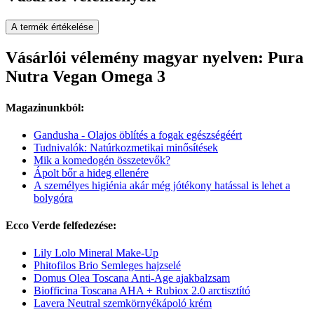
A termék értékelése
Vásárlói vélemény magyar nyelven: Pura
Nutra Vegan Omega 3
Magazinunkból:
Gandusha - Olajos öblítés a fogak egészségéért
Tudnivalók: Natúrkozmetikai minősítések
Mik a komedogén összetevők?
Ápolt bőr a hideg ellenére
A személyes higiénia akár még jótékony hatással is lehet a
bolygóra
Ecco Verde felfedezése:
Lily Lolo Mineral Make-Up
Phitofilos Brio Semleges hajzselé
Domus Olea Toscana Anti-Age ajakbalzsam
Biofficina Toscana AHA + Rubiox 2.0 arctisztító
Lavera Neutral szemkörnyékápoló krém