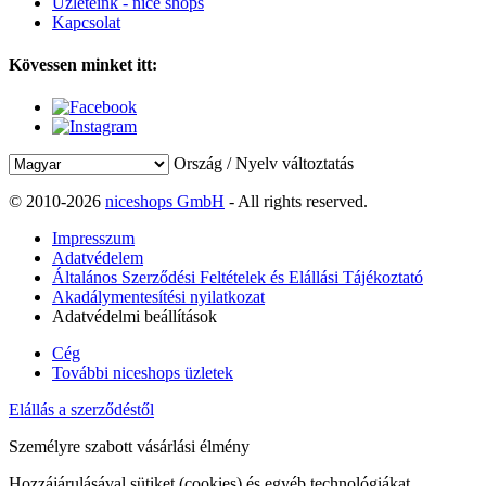
Üzleteink - nice shops
Kapcsolat
Kövessen minket itt:
Ország / Nyelv változtatás
© 2010-2026
niceshops GmbH
- All rights reserved.
Impresszum
Adatvédelem
Általános Szerződési Feltételek és Elállási Tájékoztató
Akadálymentesítési nyilatkozat
Adatvédelmi beállítások
Cég
További niceshops üzletek
Elállás a szerződéstől
Személyre szabott vásárlási élmény
Hozzájárulásával sütiket (cookies) és egyéb technológiákat