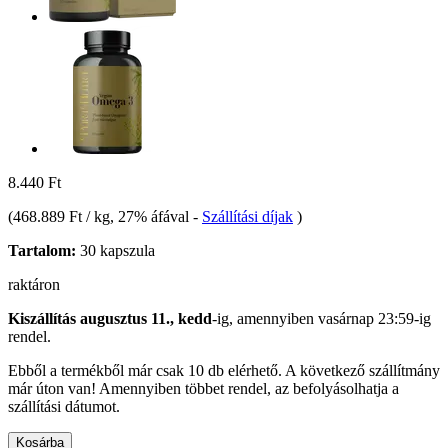
8.440 Ft
(
468.889 Ft / kg
, 27% áfával
-
Szállítási díjak
)
Tartalom:
30 kapszula
raktáron
Kiszállítás augusztus 11., kedd
-ig, amennyiben
vasárnap 23:59-ig
rendel.
Ebből a termékből már csak 10 db elérhető. A következő szállítmány
már úton van! Amennyiben többet rendel, az befolyásolhatja a
szállítási dátumot.
Kosárba