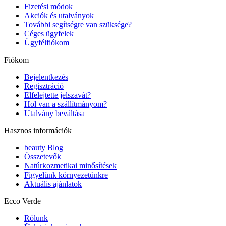
Fizetési módok
Akciók és utalványok
További segítségre van szüksége?
Céges ügyfelek
Ügyfélfiókom
Fiókom
Bejelentkezés
Regisztráció
Elfelejtette jelszavát?
Hol van a szállítmányom?
Utalvány beváltása
Hasznos információk
beauty Blog
Összetevők
Natúrkozmetikai minősítések
Figyelünk környezetünkre
Aktuális ajánlatok
Ecco Verde
Rólunk