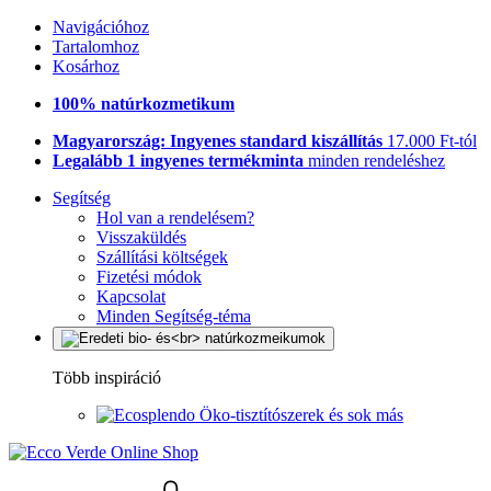
Navigációhoz
Tartalomhoz
Kosárhoz
100% natúrkozmetikum
Magyarország: Ingyenes standard kiszállítás
17.000 Ft-tól
Legalább 1 ingyenes termékminta
minden rendeléshez
Segítség
Hol van a rendelésem?
Visszaküldés
Szállítási költségek
Fizetési módok
Kapcsolat
Minden Segítség-téma
Több inspiráció
Öko-tisztítószerek és sok más