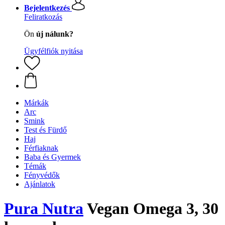
Bejelentkezés
Feliratkozás
Ön
új nálunk?
Ügyfélfiók nyitása
Márkák
Arc
Smink
Test és Fürdő
Haj
Férfiaknak
Baba és Gyermek
Témák
Fényvédők
Ajánlatok
Pura Nutra
Vegan Omega 3, 30