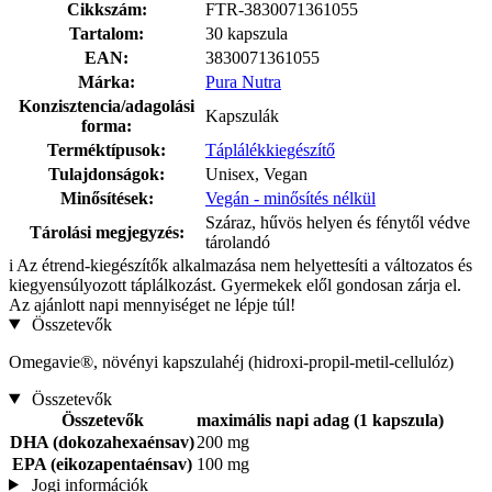
Cikkszám:
FTR-3830071361055
Tartalom:
30 kapszula
EAN:
3830071361055
Márka:
Pura Nutra
Konzisztencia/adagolási
Kapszulák
forma:
Terméktípusok:
Táplálékkiegészítő
Tulajdonságok:
Unisex, Vegan
Minősítések:
Vegán - minősítés nélkül
Száraz, hűvös helyen és fénytől védve
Tárolási megjegyzés:
tárolandó
i
Az étrend-kiegészítők alkalmazása nem helyettesíti a változatos és
kiegyensúlyozott táplálkozást. Gyermekek elől gondosan zárja el.
Az ajánlott napi mennyiséget ne lépje túl!
Összetevők
Omegavie®, növényi kapszulahéj (hidroxi-propil-metil-cellulóz)
Összetevők
Összetevők
maximális napi adag (1 kapszula)
DHA (dokozahexaénsav)
200 mg
EPA (eikozapentaénsav)
100 mg
Jogi információk