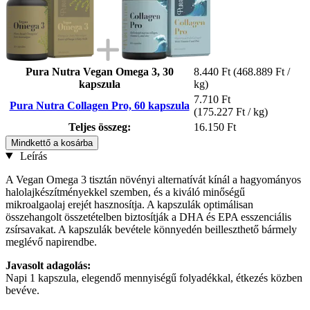
Pura Nutra Vegan Omega 3, 30
8.440 Ft
(468.889 Ft /
kapszula
kg)
7.710 Ft
Pura Nutra Collagen Pro, 60 kapszula
(175.227 Ft / kg)
Teljes összeg:
16.150 Ft
Mindkettő a kosárba
Leírás
A Vegan Omega 3 tisztán növényi alternatívát kínál a hagyományos
halolajkészítményekkel szemben, és a kiváló minőségű
mikroalgaolaj erejét hasznosítja. A kapszulák optimálisan
összehangolt összetételben biztosítják a DHA és EPA esszenciális
zsírsavakat. A kapszulák bevétele könnyedén beilleszthető bármely
meglévő napirendbe.
Javasolt adagolás:
Napi 1 kapszula, elegendő mennyiségű folyadékkal, étkezés közben
bevéve.