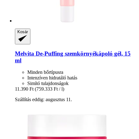
Kosár
Melvita
De-​Puffing szemkörnyékápoló gél, 15
ml
Minden bőrtípusra
Intenzíven hidratáló hatás
Simító tulajdonságok
11.390 Ft
(759.333 Ft / l)
Szállítás eddig: augusztus 11.