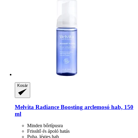
Kosár
Melvita
Radiance Boosting arclemosó hab, 150
ml
Minden bőrtípusra
Frissítő és ápoló hatás
Puha, légies hab