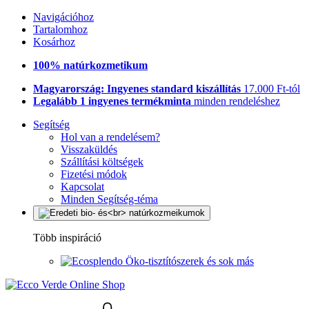
Navigációhoz
Tartalomhoz
Kosárhoz
100% natúrkozmetikum
Magyarország: Ingyenes standard kiszállítás
17.000 Ft-tól
Legalább 1 ingyenes termékminta
minden rendeléshez
Segítség
Hol van a rendelésem?
Visszaküldés
Szállítási költségek
Fizetési módok
Kapcsolat
Minden Segítség-téma
Több inspiráció
Öko-tisztítószerek és sok más