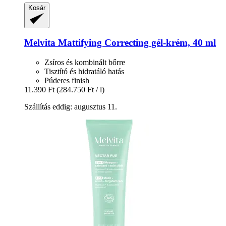
Kosár
Melvita
Mattifying Correcting gél-​krém, 40 ml
Zsíros és kombinált bőrre
Tisztító és hidratáló hatás
Púderes finish
11.390 Ft
(284.750 Ft / l)
Szállítás eddig: augusztus 11.