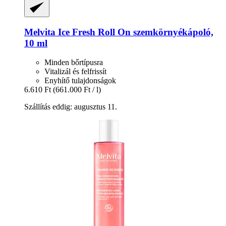
Melvita
Ice Fresh Roll On szemkörnyékápoló,
10 ml
Minden bőrtípusra
Vitalizál és felfrissít
Enyhítő tulajdonságok
6.610 Ft
(661.000 Ft / l)
Szállítás eddig: augusztus 11.