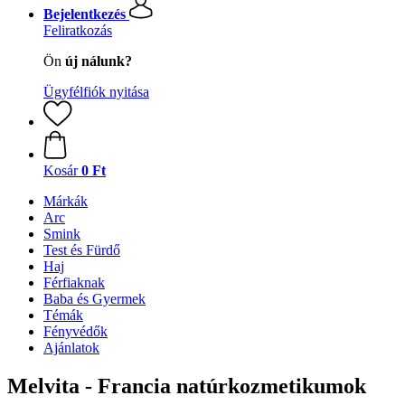
Bejelentkezés
Feliratkozás
Ön
új nálunk?
Ügyfélfiók nyitása
Kosár
0 Ft
Márkák
Arc
Smink
Test és Fürdő
Haj
Férfiaknak
Baba és Gyermek
Témák
Fényvédők
Ajánlatok
Melvita - Francia natúrkozmetikumok