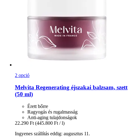
2 opció
Melvita
Regenerating éjszakai balzsam, szett
(50 ml)
Érett bőrre
Ragyogás és rugalmasság
Anti-aging tulajdonságok
22.290 Ft
(445.800 Ft / l)
Ingyenes szállítás eddig: augusztus 11.