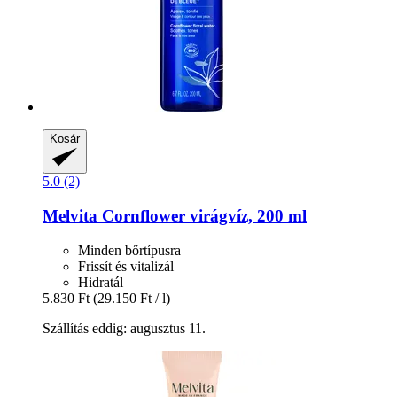
Kosár
5.0 (2)
Melvita
Cornflower virágvíz, 200 ml
Minden bőrtípusra
Frissít és vitalizál
Hidratál
5.830 Ft
(29.150 Ft / l)
Szállítás eddig: augusztus 11.