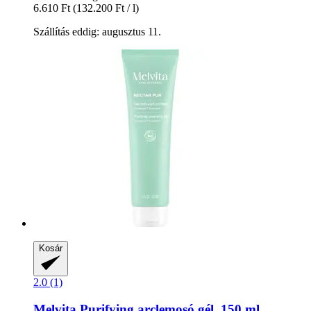
6.610 Ft
(132.200 Ft / l)
Szállítás eddig: augusztus 11.
Kosár
2.0 (1)
Melvita
Purifying arclemosó gél, 150 ml