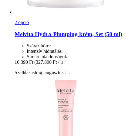
2 opció
Melvita
Hydra-​Plumping krém, Set (50 ml)
Száraz bőrre
Intenzív hidratálás
Simító tulajdonságok
16.390 Ft
(327.800 Ft / l)
Szállítás eddig: augusztus 11.