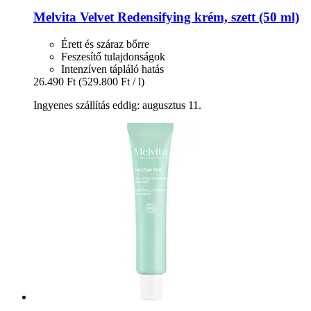
Melvita
Velvet Redensifying krém, szett (50 ml)
Érett és száraz bőrre
Feszesítő tulajdonságok
Intenzíven tápláló hatás
26.490 Ft
(529.800 Ft / l)
Ingyenes szállítás eddig: augusztus 11.