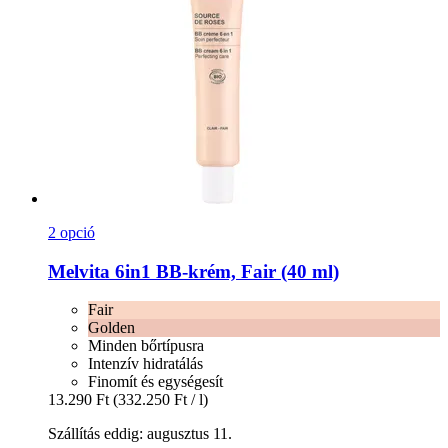
2 opció
Melvita
6in1 BB-​krém, Fair (40 ml)
Fair
Golden
Minden bőrtípusra
Intenzív hidratálás
Finomít és egységesít
13.290 Ft
(332.250 Ft / l)
Szállítás eddig: augusztus 11.