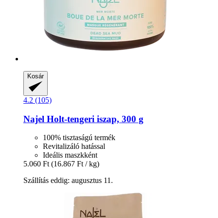
Kosár
4.2 (105)
Najel
Holt-​tengeri iszap, 300 g
100% tisztaságú termék
Revitalizáló hatással
Ideális maszkként
5.060 Ft
(16.867 Ft / kg)
Szállítás eddig: augusztus 11.