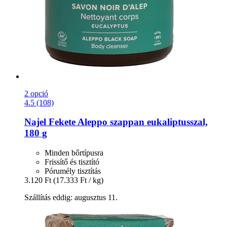
2 opció
4.5 (108)
Najel
Fekete Aleppo szappan eukaliptusszal,
180 g
Minden bőrtípusra
Frissítő és tisztító
Pórumély tisztítás
3.120 Ft
(17.333 Ft / kg)
Szállítás eddig: augusztus 11.