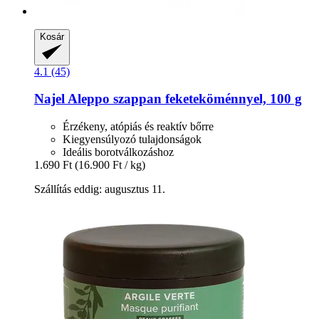
Kosár
4.1 (45)
Najel
Aleppo szappan feketeköménnyel, 100 g
Érzékeny, atópiás és reaktív bőrre
Kiegyensúlyozó tulajdonságok
Ideális borotválkozáshoz
1.690 Ft
(16.900 Ft / kg)
Szállítás eddig: augusztus 11.