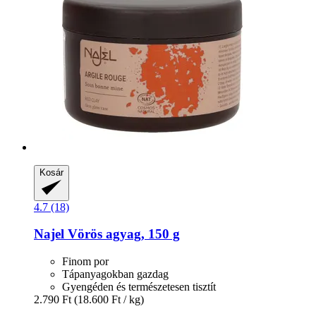
Kosár
4.7 (18)
Najel
Vörös agyag, 150 g
Finom por
Tápanyagokban gazdag
Gyengéden és természetesen tisztít
2.790 Ft
(18.600 Ft / kg)