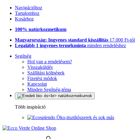
Navigációhoz
Tartalomhoz
Kosárhoz
100% natúrkozmetikum
Magyarország: Ingyenes standard kiszállítás
17.000 Ft-tól
Legalább 1 ingyenes termékminta
minden rendeléshez
Segítség
Hol van a rendelésem?
Visszaküldés
Szállítási költségek
Fizetési módok
Kapcsolat
Minden Segítség-téma
Több inspiráció
Öko-tisztítószerek és sok más