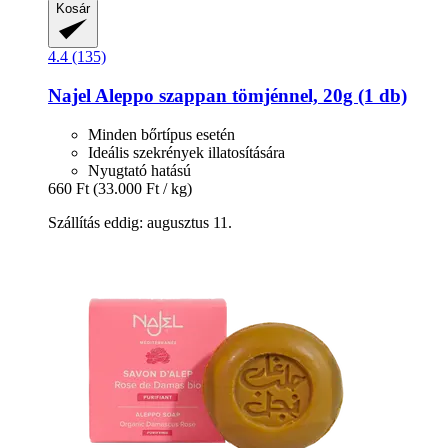
Kosár
4.4 (135)
Najel
Aleppo szappan tömjénnel, 20g (1 db)
Minden bőrtípus esetén
Ideális szekrények illatosítására
Nyugtató hatású
660 Ft
(33.000 Ft / kg)
Szállítás eddig: augusztus 11.