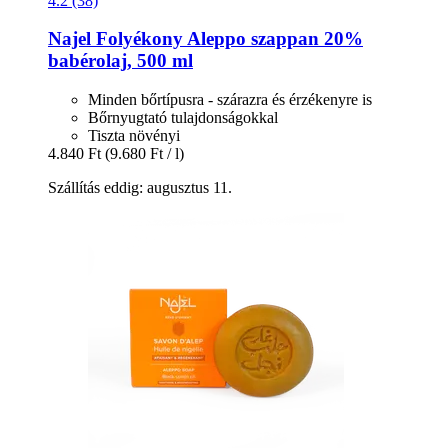
4.2 (38)
Najel
Folyékony Aleppo szappan 20%
babérolaj, 500 ml
Minden bőrtípusra - szárazra és érzékenyre is
Bőrnyugtató tulajdonságokkal
Tiszta növényi
4.840 Ft
(9.680 Ft / l)
Szállítás eddig: augusztus 11.