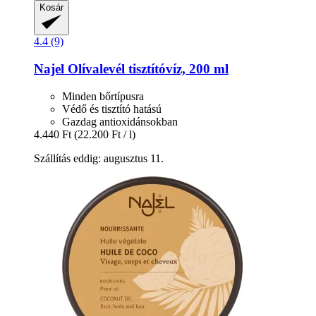
Kosár
4.4 (9)
Najel
Olívalevél tisztítóvíz, 200 ml
Minden bőrtípusra
Védő és tisztító hatású
Gazdag antioxidánsokban
4.440 Ft
(22.200 Ft / l)
Szállítás eddig: augusztus 11.