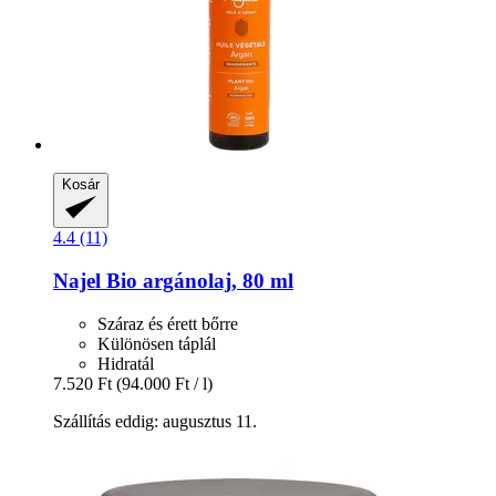
Kosár
4.4 (11)
Najel
Bio argánolaj, 80 ml
Száraz és érett bőrre
Különösen táplál
Hidratál
7.520 Ft
(94.000 Ft / l)
Szállítás eddig: augusztus 11.