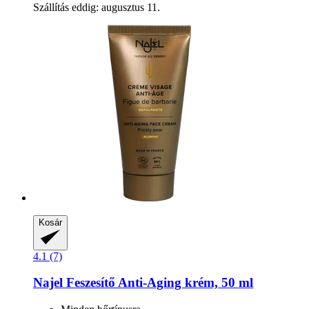
Szállítás eddig: augusztus 11.
Kosár
4.1 (7)
Najel
Feszesítő Anti-​Aging krém, 50 ml