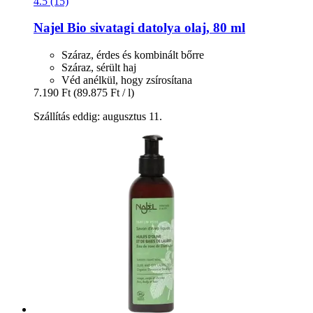
4.5 (15)
Najel
Bio sivatagi datolya olaj, 80 ml
Száraz, érdes és kombinált bőrre
Száraz, sérült haj
Véd anélkül, hogy zsírosítana
7.190 Ft
(89.875 Ft / l)
Szállítás eddig: augusztus 11.