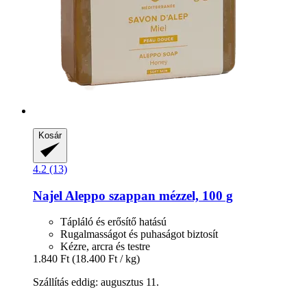
Kosár
4.2 (13)
Najel
Aleppo szappan mézzel, 100 g
Tápláló és erősítő hatású
Rugalmasságot és puhaságot biztosít
Kézre, arcra és testre
1.840 Ft
(18.400 Ft / kg)
Szállítás eddig: augusztus 11.