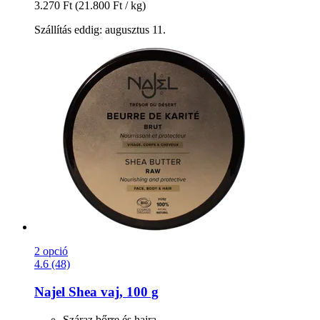
3.270 Ft
(21.800 Ft / kg)
Szállítás eddig: augusztus 11.
2 opció
4.6 (48)
Najel
Shea vaj, 100 g
Száraz bőrre és hajra