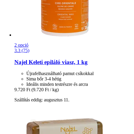
2 opció
3.3 (75)
Najel
Keleti epiláló viasz, 1 kg
Újrafelhasználható pamut csíkokkal
Sima bőr 3-4 hétig
Ideális minden testrészre és arcra
9.720 Ft
(9.720 Ft / kg)
Szállítás eddig: augusztus 11.