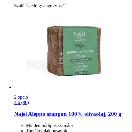
Szállítás eddig: augusztus 11.
2 opció
4.6 (80)
Najel
Aleppo szappan 100% olívaolaj, 200 g
Minden bőrtípus számára
Tápláló tulajdonságok