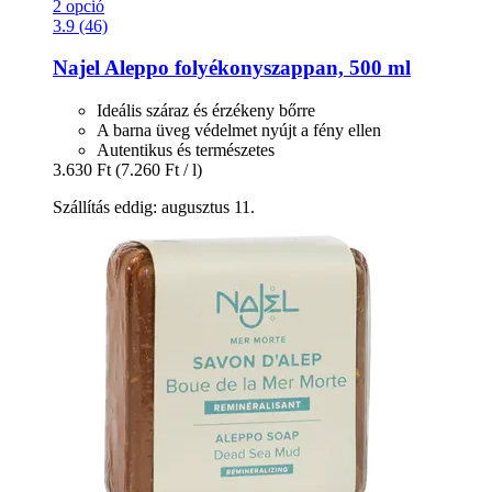
2 opció
3.9 (46)
Najel
Aleppo folyékonyszappan, 500 ml
Ideális száraz és érzékeny bőrre
A barna üveg védelmet nyújt a fény ellen
Autentikus és természetes
3.630 Ft
(7.260 Ft / l)
Szállítás eddig: augusztus 11.