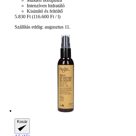
Minden bőrtípusra
Intenzíven hidratáló
Kisimító és feltöltő
5.830 Ft
(116.600 Ft / l)
Szállítás eddig: augusztus 11.
Kosár