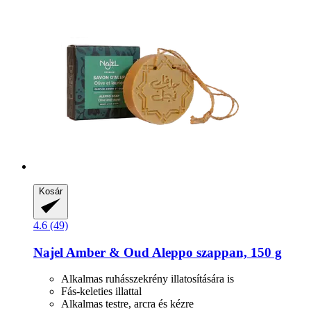
Kosár
4.6 (49)
Najel
Amber & Oud Aleppo szappan, 150 g
Alkalmas ruhásszekrény illatosítására is
Fás-keleties illattal
Alkalmas testre, arcra és kézre