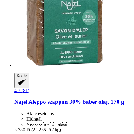
Kosár
4.7 (81)
Najel
Aleppo szappan 30% babér olaj, 170 g
Akné esetén is
Hidratál
Visszazsírosító hatású
3.780 Ft
(22.235 Ft / kg)