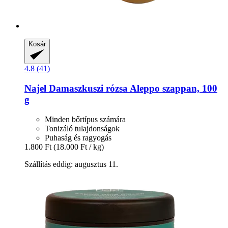
Kosár
4.8 (41)
Najel
Damaszkuszi rózsa Aleppo szappan, 100
g
Minden bőrtípus számára
Tonizáló tulajdonságok
Puhaság és ragyogás
1.800 Ft
(18.000 Ft / kg)
Szállítás eddig: augusztus 11.