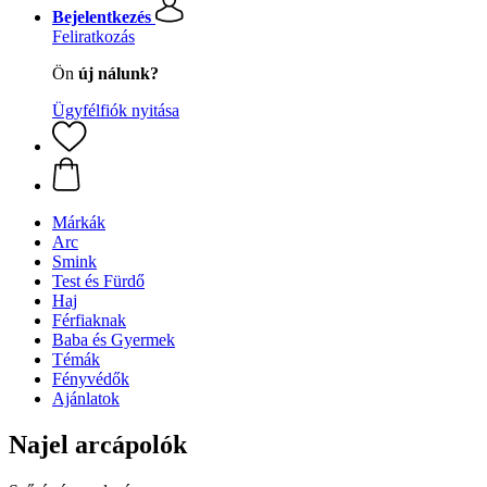
Bejelentkezés
Feliratkozás
Ön
új nálunk?
Ügyfélfiók nyitása
Márkák
Arc
Smink
Test és Fürdő
Haj
Férfiaknak
Baba és Gyermek
Témák
Fényvédők
Ajánlatok
Najel arcápolók