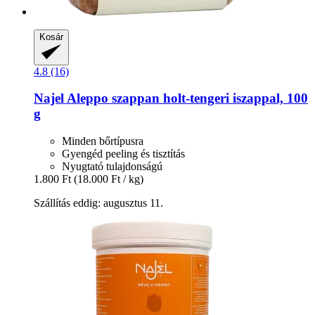
Kosár
4.8 (16)
Najel
Aleppo szappan holt-​tengeri iszappal, 100
g
Minden bőrtípusra
Gyengéd peeling és tisztítás
Nyugtató tulajdonságú
1.800 Ft
(18.000 Ft / kg)
Szállítás eddig: augusztus 11.