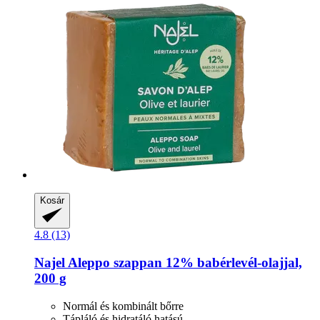
Kosár
4.8 (13)
Najel
Aleppo szappan 12% babérlevél-​olajjal,
200 g
Normál és kombinált bőrre
Tápláló és hidratáló hatású