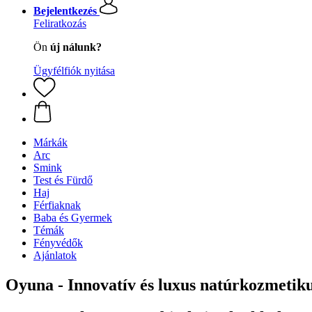
Bejelentkezés
Feliratkozás
Ön
új nálunk?
Ügyfélfiók nyitása
Márkák
Arc
Smink
Test és Fürdő
Haj
Férfiaknak
Baba és Gyermek
Témák
Fényvédők
Ajánlatok
Oyuna - Innovatív és luxus natúrkozmeti