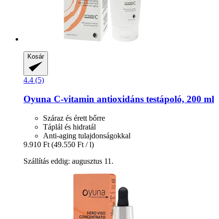
Kosár
4.4 (5)
Oyuna
C-​vitamin antioxidáns testápoló, 200 ml
Száraz és érett bőrre
Táplál és hidratál
Anti-aging tulajdonságokkal
9.910 Ft
(49.550 Ft / l)
Szállítás eddig: augusztus 11.