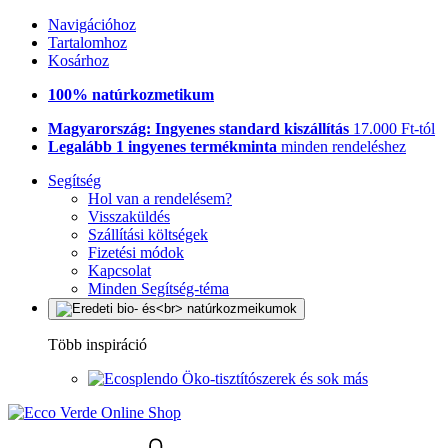
Navigációhoz
Tartalomhoz
Kosárhoz
100% natúrkozmetikum
Magyarország: Ingyenes standard kiszállítás
17.000 Ft-tól
Legalább 1 ingyenes termékminta
minden rendeléshez
Segítség
Hol van a rendelésem?
Visszaküldés
Szállítási költségek
Fizetési módok
Kapcsolat
Minden Segítség-téma
Több inspiráció
Öko-tisztítószerek és sok más