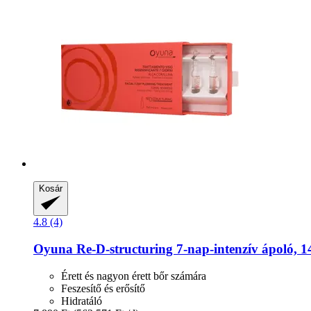
Kosár
4.8 (4)
Oyuna
Re-​D-​structuring 7-​nap-​intenzív ápoló, 1
Érett és nagyon érett bőr számára
Feszesítő és erősítő
Hidratáló