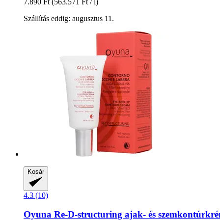
7.890 Ft
(563.571 Ft / l)
Szállítás eddig: augusztus 11.
Kosár
4.3 (10)
Oyuna
Re-​D-​structuring ajak-​ és szemkontúrkr