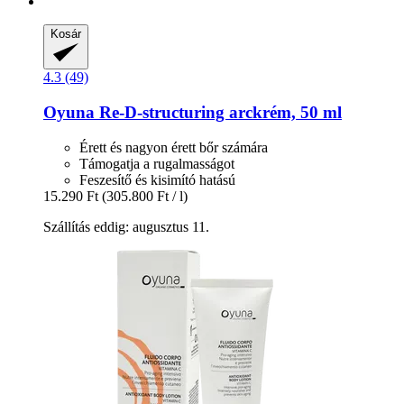
Kosár
4.3 (49)
Oyuna
Re-​D-​structuring arckrém, 50 ml
Érett és nagyon érett bőr számára
Támogatja a rugalmasságot
Feszesítő és kisimító hatású
15.290 Ft
(305.800 Ft / l)
Szállítás eddig: augusztus 11.