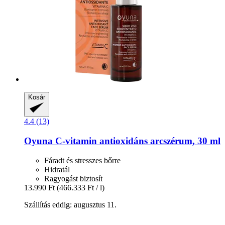
Kosár
4.4 (13)
Oyuna
C-​vitamin antioxidáns arcszérum, 30 ml
Fáradt és stresszes bőrre
Hidratál
Ragyogást biztosít
13.990 Ft
(466.333 Ft / l)
Szállítás eddig: augusztus 11.