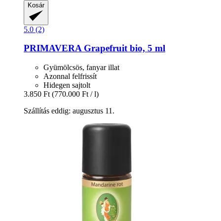
Kosár
5.0 (2)
PRIMAVERA
Grapefruit bio, 5 ml
Gyümölcsös, fanyar illat
Azonnal felfrissít
Hidegen sajtolt
3.850 Ft
(770.000 Ft / l)
Szállítás eddig: augusztus 11.