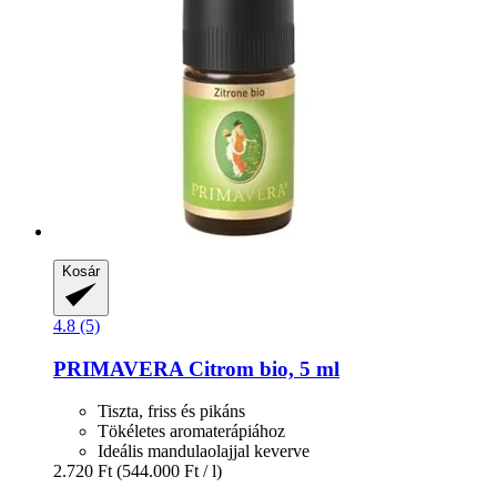
Kosár
4.8 (5)
PRIMAVERA
Citrom bio, 5 ml
Tiszta, friss és pikáns
Tökéletes aromaterápiához
Ideális mandulaolajjal keverve
2.720 Ft
(544.000 Ft / l)