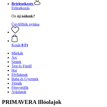
Bejelentkezés
Feliratkozás
Ön
új nálunk?
Ügyfélfiók nyitása
Kosár
0 Ft
Márkák
Arc
Smink
Test és Fürdő
Haj
Férfiaknak
Baba és Gyermek
Témák
Fényvédők
Ajánlatok
PRIMAVERA Illóolajok