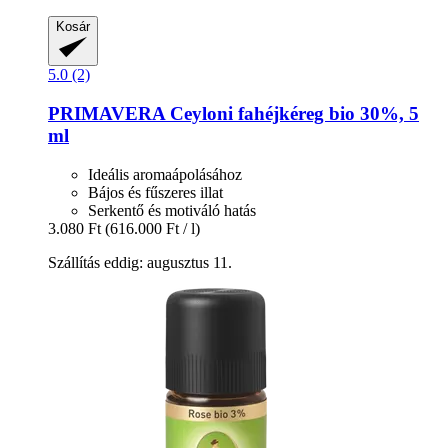
Kosár
5.0 (2)
PRIMAVERA
Ceyloni fahéjkéreg bio 30%, 5
ml
Ideális aromaápolásához
Bájos és fűszeres illat
Serkentő és motiváló hatás
3.080 Ft
(616.000 Ft / l)
Szállítás eddig: augusztus 11.