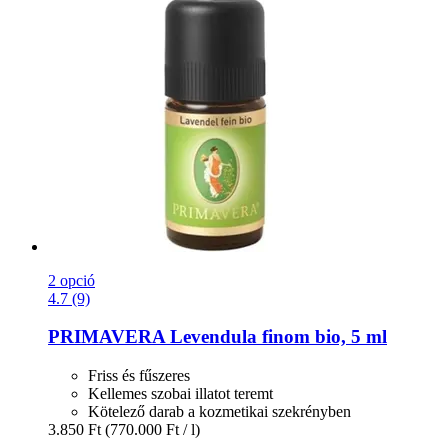
2 opció
4.7 (9)
PRIMAVERA
Levendula finom bio, 5 ml
Friss és fűszeres
Kellemes szobai illatot teremt
Kötelező darab a kozmetikai szekrényben
3.850 Ft
(770.000 Ft / l)