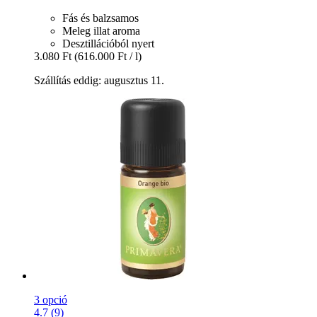
Fás és balzsamos
Meleg illat aroma
Desztillációból nyert
3.080 Ft
(616.000 Ft / l)
Szállítás eddig: augusztus 11.
3 opció
4.7 (9)