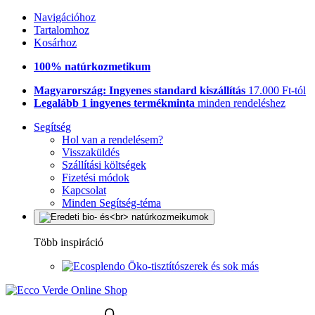
Navigációhoz
Tartalomhoz
Kosárhoz
100% natúrkozmetikum
Magyarország: Ingyenes standard kiszállítás
17.000 Ft-tól
Legalább 1 ingyenes termékminta
minden rendeléshez
Segítség
Hol van a rendelésem?
Visszaküldés
Szállítási költségek
Fizetési módok
Kapcsolat
Minden Segítség-téma
Több inspiráció
Öko-tisztítószerek és sok más