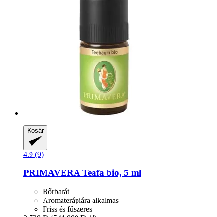
Kosár
4.9 (9)
PRIMAVERA
Teafa bio, 5 ml
Bőrbarát
Aromaterápiára alkalmas
Friss és fűszeres