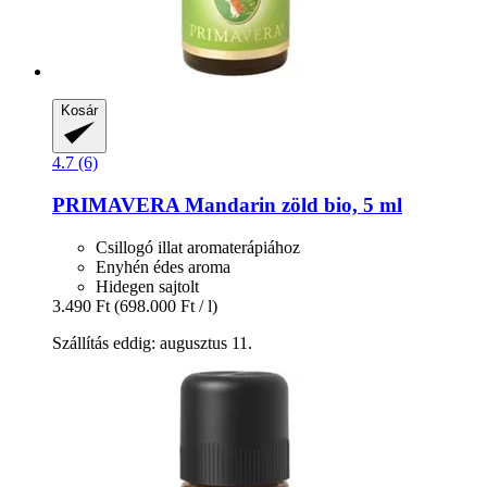
Kosár
4.7 (6)
PRIMAVERA
Mandarin zöld bio, 5 ml
Csillogó illat aromaterápiához
Enyhén édes aroma
Hidegen sajtolt
3.490 Ft
(698.000 Ft / l)
Szállítás eddig: augusztus 11.