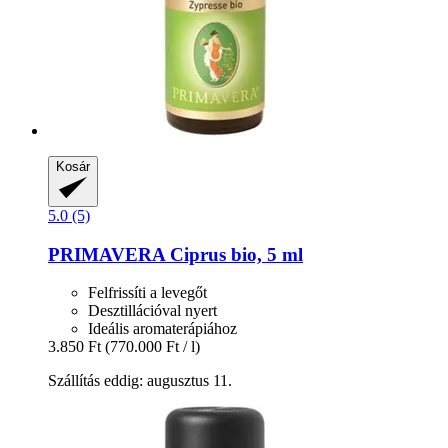
Kosár
5.0 (5)
PRIMAVERA
Ciprus bio, 5 ml
Felfrissíti a levegőt
Desztillációval nyert
Ideális aromaterápiához
3.850 Ft
(770.000 Ft / l)
Szállítás eddig: augusztus 11.