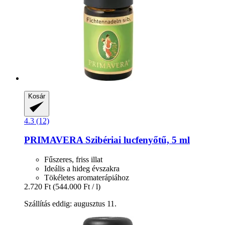
Kosár
4.3 (12)
PRIMAVERA
Szibériai lucfenyőtű, 5 ml
Fűszeres, friss illat
Ideális a hideg évszakra
Tökéletes aromaterápiához
2.720 Ft
(544.000 Ft / l)
Szállítás eddig: augusztus 11.