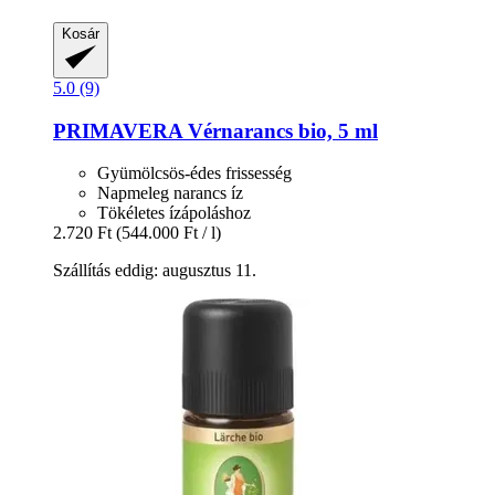
Kosár
5.0 (9)
PRIMAVERA
Vérnarancs bio, 5 ml
Gyümölcsös-édes frissesség
Napmeleg narancs íz
Tökéletes ízápoláshoz
2.720 Ft
(544.000 Ft / l)
Szállítás eddig: augusztus 11.