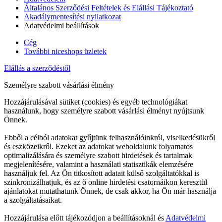
Általános Szerződési Feltételek és Elállási Tájékoztató
Akadálymentesítési nyilatkozat
Adatvédelmi beállítások
Cég
További niceshops üzletek
Elállás a szerződéstől
Személyre szabott vásárlási élmény
Hozzájárulásával sütiket (cookies) és egyéb technológiákat
használunk, hogy személyre szabott vásárlási élményt nyújtsunk
Önnek.
Ebből a célból adatokat gyűjtünk felhasználóinkról, viselkedésükről
és eszközeikről. Ezeket az adatokat weboldalunk folyamatos
optimalizálására és személyre szabott hirdetések és tartalmak
megjelenítésére, valamint a használati statisztikák elemzésére
használjuk fel. Az Ön titkosított adatait külső szolgáltatókkal is
szinkronizálhatjuk, és az ő online hirdetési csatornáikon keresztül
ajánlatokat mutathatunk Önnek, de csak akkor, ha Ön már használja
a szolgáltatásaikat.
Hozzájárulása előtt tájékozódjon a beállításoknál és
Adatvédelmi