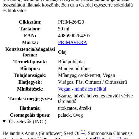
összeállított illatnak köszönhetően ez a testolaj egyszerre sokoldalú
és titokzatos.
Cikkszám:
PRIM-26420
Tartalom:
50 ml
EAN:
4086900264205
Márka:
PRIMAVERA
Konzisztencia/adagolási
Olaj
forma:
Terméktípusok:
Bőrápoló olaj
Bőrtípus:
Minden bőrtípus
Tulajdonságok:
Műanyag-csökkentett, Vegan
Illatjegyek:
Virágos, Fás, Citrusos / Citrusszerű
Minősítések:
Vegán - minősítés nélkül
Száraz, hűvös helyen és fénytől védve
Tárolási megjegyzés:
tárolandó
Illathatás:
titokzatos, érzéki
Csomagolás típusa:
palack, üveg
Összetevők (INCI)
[1]
Helianthus Annus (Sunflower) Seed Oil
, Simmondsia Chinensis
[1]
[1]
[2]