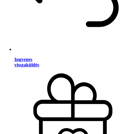
Ingyenes
visszaküldés