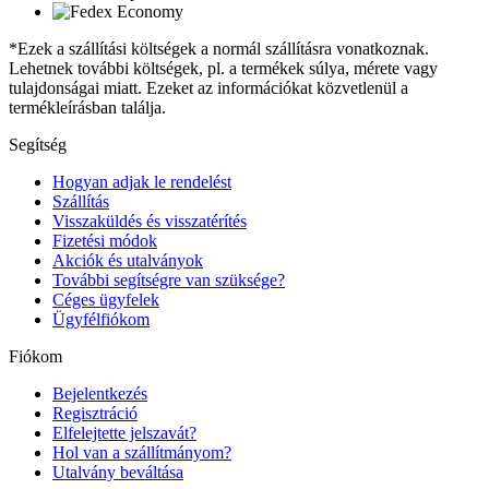
*Ezek a szállítási költségek a normál szállításra vonatkoznak.
Lehetnek további költségek, pl. a termékek súlya, mérete vagy
tulajdonságai miatt. Ezeket az információkat közvetlenül a
termékleírásban találja.
Segítség
Hogyan adjak le rendelést
Szállítás
Visszaküldés és visszatérítés
Fizetési módok
Akciók és utalványok
További segítségre van szüksége?
Céges ügyfelek
Ügyfélfiókom
Fiókom
Bejelentkezés
Regisztráció
Elfelejtette jelszavát?
Hol van a szállítmányom?
Utalvány beváltása