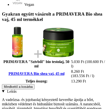
Vegan
Gyakran együtt vásárolt a PRIMAVERA Bio shea
vaj, 45 ml termékkel
PRIMAVERA "Szívből" bio testolaj, 50
5.030 Ft
(100.600 Ft /
ml
l)
8.260 Ft
PRIMAVERA Bio shea vaj, 45 ml
(183.556 Ft / l)
Teljes összeg:
13.290 Ft
Mindkettő a kosárba
Leírás
A vadrózsa- és jojobaolaj kényeztető keveréke ápolja a bőrt,
miközben védelmet és hidratálást biztosít számára. A narancsból,
rózsából, jázminból, himalájai fenyőből és szantálfából gondosan