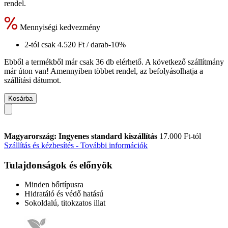
rendel.
Mennyiségi kedvezmény
2-tól csak
4.520 Ft
/ darab
-10%
Ebből a termékből már csak 36 db elérhető. A következő szállítmány
már úton van! Amennyiben többet rendel, az befolyásolhatja a
szállítási dátumot.
Kosárba
Magyarország: Ingyenes standard kiszállítás
17.000 Ft-tól
Szállítás és kézbesítés - További információk
Tulajdonságok és előnyök
Minden bőrtípusra
Hidratáló és védő hatású
Sokoldalú, titokzatos illat