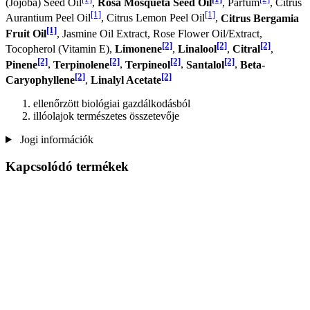
(Jojoba) Seed Oil
,
Rosa Mosqueta Seed Oil
, Parfum
, Citrus
[1]
[1]
Aurantium Peel Oil
, Citrus Lemon Peel Oil
,
Citrus Bergamia
[1]
Fruit Oil
, Jasmine Oil Extract, Rose Flower Oil/Extract,
[2]
[2]
[2]
Tocopherol (Vitamin E),
Limonene
,
Linalool
,
Citral
,
[2]
[2]
[2]
[2]
Pinene
,
Terpinolene
,
Terpineol
,
Santalol
,
Beta-
[2]
[2]
Caryophyllene
,
Linalyl Acetate
ellenőrzött biológiai gazdálkodásból
illóolajok természetes összetevője
Jogi információk
Kapcsolódó termékek