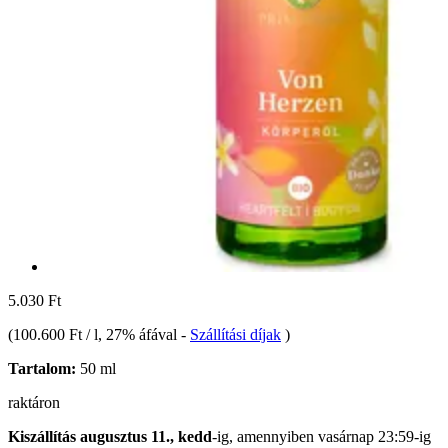
5.030 Ft
(
100.600 Ft / l
, 27% áfával
-
Szállítási díjak
)
Tartalom:
50 ml
raktáron
Kiszállítás augusztus 11., kedd
-ig, amennyiben
vasárnap 23:59-ig