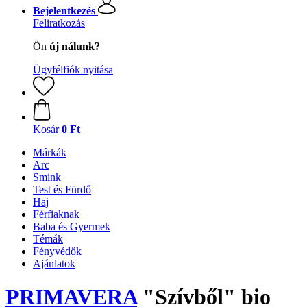
Bejelentkezés
Feliratkozás
Ön
új nálunk?
Ügyfélfiók nyitása
Kosár
0 Ft
Márkák
Arc
Smink
Test és Fürdő
Haj
Férfiaknak
Baba és Gyermek
Témák
Fényvédők
Ajánlatok
PRIMAVERA
"Szívből" bio