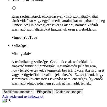
Ezen szolgáltatások elfogadásával külső szolgáltatók által
tárolt videókat vagy egyéb médiatartalmakat mutathatunk meg
Önnek. Az Ön beleegyezésével az alábbi, harmadik féltől
származó szolgáltatásokat használjuk ezen a weboldalon:
Vimeo, YouTube
Szükséges
Mindig aktív
A technikailag szükséges Cookie-k csak weboldalunk
alapvető funkcióit biztosítják. Használhatók például arra,
hogy lehetővé tegyék a termékek bevásárlókosarába gyűjtését
vagy az ügyfélfiókba való bejelentkezést. Ez azt jelenti, hogy
semmilyen következtetés levonása nem lehetséges, így ebből
származó adatot soha nem adunk át harmadik félnek.
Beállítások mentése
Elfogadás
Csak a szükséges
Adatvédelemi nyilatkozatot