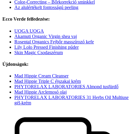
Color-Correcting – Bőrkorrekció sminkkel
Az alulértékelt fontosságú peeling
Ecco Verde felfedezése:
UOGA UOGA
Akamuti Organic Virgin shea vaj
Rosental Organics Fejbőr masszírozó kefe
Lily Lolo Pressed Finishing púder
Skin Magic Csodaszérum
Újdonságok:
Mad Hippie Cream Cleanser
Mad Hippie Triple C éjszakai krém
PHYTORELAX LABORATORIES Almond tusfürdő
Mad Hippie Arclemosó olaj
PHYTORELAX LABORATORIES 31 Herbs Oil Multiuse
gél-krém