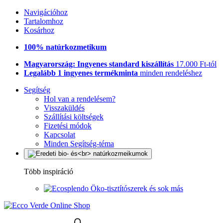
Navigációhoz
Tartalomhoz
Kosárhoz
100% natúrkozmetikum
Magyarország: Ingyenes standard kiszállítás
17.000 Ft-tól
Legalább 1 ingyenes termékminta
minden rendeléshez
Segítség
Hol van a rendelésem?
Visszaküldés
Szállítási költségek
Fizetési módok
Kapcsolat
Minden Segítség-téma
Több inspiráció
Öko-tisztítószerek és sok más