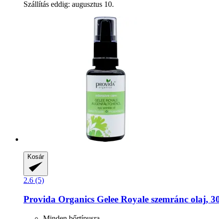
Szállítás eddig: augusztus 10.
Kosár
2.6 (5)
Provida Organics
Gelee Royale szemránc olaj, 3
Minden bőrtípusra