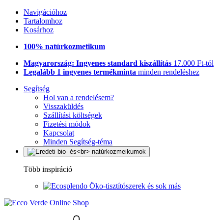
Navigációhoz
Tartalomhoz
Kosárhoz
100% natúrkozmetikum
Magyarország: Ingyenes standard kiszállítás
17.000 Ft-tól
Legalább 1 ingyenes termékminta
minden rendeléshez
Segítség
Hol van a rendelésem?
Visszaküldés
Szállítási költségek
Fizetési módok
Kapcsolat
Minden Segítség-téma
Több inspiráció
Öko-tisztítószerek és sok más