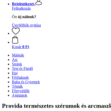
Bejelentkezés
Feliratkozás
Ön
új nálunk?
Ügyfélfiók nyitása
Kosár
0 Ft
Márkák
Arc
Smink
Test és Fürdő
Haj
Férfiaknak
Baba és Gyermek
Témák
Fényvédők
Ajánlatok
Provida természetes szérumok és arcmasz