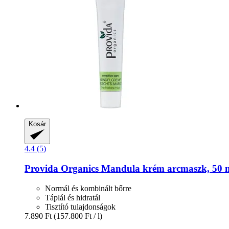
Kosár
4.4 (5)
Provida Organics
Mandula krém arcmaszk, 50 
Normál és kombinált bőrre
Táplál és hidratál
Tisztító tulajdonságok
7.890 Ft
(157.800 Ft / l)