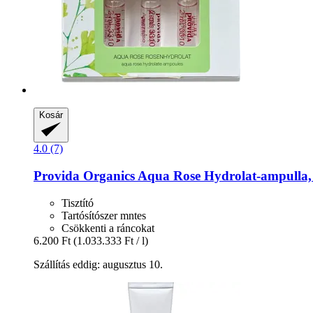
Kosár
4.0 (7)
Provida Organics
Aqua Rose Hydrolat-​ampulla, 
Tisztító
Tartósítószer mntes
Csökkenti a ráncokat
6.200 Ft
(1.033.333 Ft / l)
Szállítás eddig: augusztus 10.