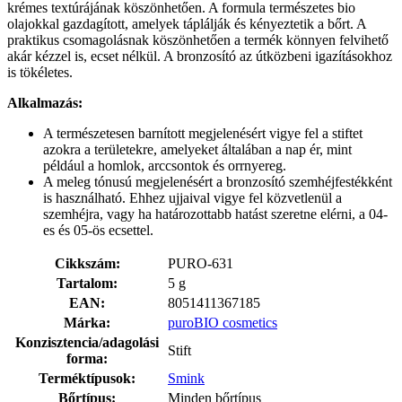
krémes textúrájának köszönhetően. A formula természetes bio
olajokkal gazdagított, amelyek táplálják és kényeztetik a bőrt. A
praktikus csomagolásnak köszönhetően a termék könnyen felvihető
akár kézzel is, ecset nélkül. A bronzosító az útközbeni igazításokhoz
is tökéletes.
Alkalmazás:
A természetesen barnított megjelenésért vigye fel a stiftet
azokra a területekre, amelyeket általában a nap ér, mint
például a homlok, arccsontok és orrnyereg.
A meleg tónusú megjelenésért a bronzosító szemhéjfestékként
is használható. Ehhez ujjaival vigye fel közvetlenül a
szemhéjra, vagy ha határozottabb hatást szeretne elérni, a 04-
es és 05-ös ecsettel.
Cikkszám:
PURO-631
Tartalom:
5 g
EAN:
8051411367185
Márka:
puroBIO cosmetics
Konzisztencia/adagolási
Stift
forma:
Terméktípusok:
Smink
Bőrtípus:
Minden bőrtípus