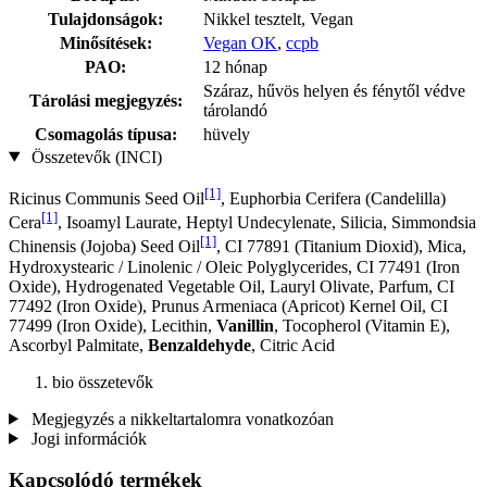
Tulajdonságok:
Nikkel tesztelt, Vegan
Minősítések:
Vegan OK
,
ccpb
PAO:
12 hónap
Száraz, hűvös helyen és fénytől védve
Tárolási megjegyzés:
tárolandó
Csomagolás típusa:
hüvely
Összetevők (INCI)
[1]
Ricinus Communis Seed Oil
, Euphorbia Cerifera (Candelilla)
[1]
Cera
, Isoamyl Laurate, Heptyl Undecylenate, Silicia, Simmondsia
[1]
Chinensis (Jojoba) Seed Oil
, CI 77891 (Titanium Dioxid), Mica,
Hydroxystearic / Linolenic / Oleic Polyglycerides, CI 77491 (Iron
Oxide), Hydrogenated Vegetable Oil, Lauryl Olivate, Parfum, CI
77492 (Iron Oxide), Prunus Armeniaca (Apricot) Kernel Oil, CI
77499 (Iron Oxide), Lecithin,
Vanillin
, Tocopherol (Vitamin E),
Ascorbyl Palmitate,
Benzaldehyde
, Citric Acid
bio összetevők
Megjegyzés a nikkeltartalomra vonatkozóan
Jogi információk
Kapcsolódó termékek