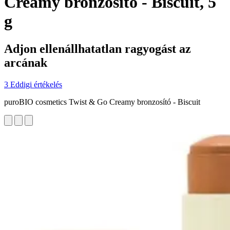
Creamy bronzosító - Biscuit, 5
g
Adjon ellenállhatatlan ragyogást az
arcának
3 Eddigi értékelés
puroBIO cosmetics Twist & Go Creamy bronzosító - Biscuit