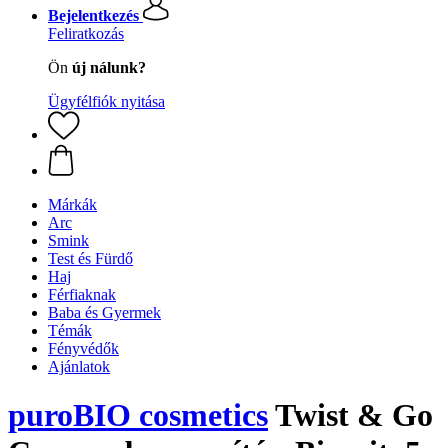
Bejelentkezés
Feliratkozás
Ön
új nálunk?
Ügyfélfiók nyitása
Márkák
Arc
Smink
Test és Fürdő
Haj
Férfiaknak
Baba és Gyermek
Témák
Fényvédők
Ajánlatok
puroBIO cosmetics
Twist & Go