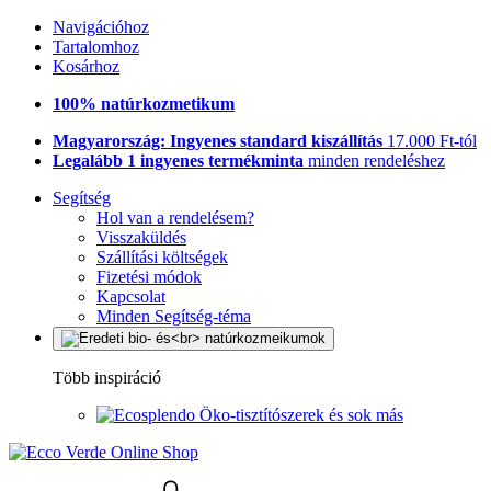
Navigációhoz
Tartalomhoz
Kosárhoz
100% natúrkozmetikum
Magyarország: Ingyenes standard kiszállítás
17.000 Ft-tól
Legalább 1 ingyenes termékminta
minden rendeléshez
Segítség
Hol van a rendelésem?
Visszaküldés
Szállítási költségek
Fizetési módok
Kapcsolat
Minden Segítség-téma
Több inspiráció
Öko-tisztítószerek és sok más