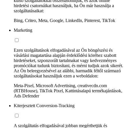
külső szolgáltatókkal összehasonlítjuk, és azok online
hirdetési csatornáikat használjuk, ha Ön már használja a
szolgáltatásaikat:
Bing, Criteo, Meta, Google, LinkedIn, Pinterest, TikTok
Marketing
Ezen szolgáltatások elfogadásával az Ön böngészési és
vásárlási magatartása alapján érdeklődési köréhez szabott
hirdetéseket, szponzorált tartalmakat vagy kedvezményes
promóciókat tudunk biztosítani, és mérni tudjuk azok sikerét.
Az Ön beleegyezésével az alábbi, harmadik féltől származó
szolgáltatásokat használjuk ezen a weboldalon:
Meta-Pixel, Microsoft Advertising, creativecdn.com
(RTBHouse), TikTok Pixel, Kattintásalapú termékajánlások,
Ads Defender
Kiterjesztett Conversion-Tracking
A szolgáltatás elfogadásával jobban megérthetjük és