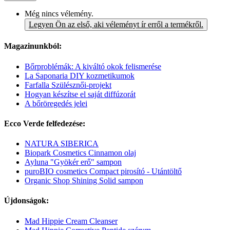
Még nincs vélemény.
Legyen Ön az első, aki véleményt ír erről a termékről.
Magazinunkból:
Bőrproblémák: A kiváltó okok felismerése
La Saponaria DIY kozmetikumok
Farfalla Szülésznői-projekt
Hogyan készítse el saját diffúzorát
A bőröregedés jelei
Ecco Verde felfedezése:
NATURA SIBERICA
Biopark Cosmetics Cinnamon olaj
Ayluna "Gyökér erő" sampon
puroBIO cosmetics Compact pirosító - Utántöltő
Organic Shop Shining Solid sampon
Újdonságok:
Mad Hippie Cream Cleanser