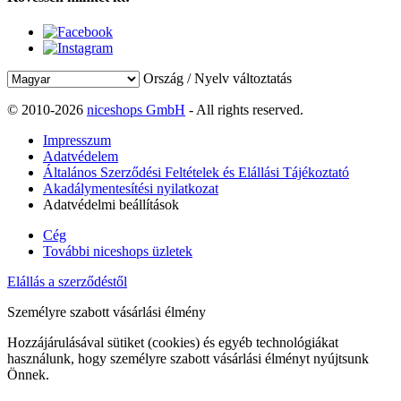
Ország / Nyelv változtatás
© 2010-2026
niceshops GmbH
- All rights reserved.
Impresszum
Adatvédelem
Általános Szerződési Feltételek és Elállási Tájékoztató
Akadálymentesítési nyilatkozat
Adatvédelmi beállítások
Cég
További niceshops üzletek
Elállás a szerződéstől
Személyre szabott vásárlási élmény
Hozzájárulásával sütiket (cookies) és egyéb technológiákat
használunk, hogy személyre szabott vásárlási élményt nyújtsunk
Önnek.