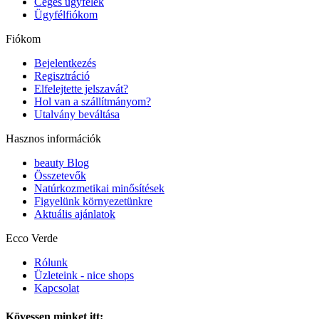
Céges ügyfelek
Ügyfélfiókom
Fiókom
Bejelentkezés
Regisztráció
Elfelejtette jelszavát?
Hol van a szállítmányom?
Utalvány beváltása
Hasznos információk
beauty Blog
Összetevők
Natúrkozmetikai minősítések
Figyelünk környezetünkre
Aktuális ajánlatok
Ecco Verde
Rólunk
Üzleteink - nice shops
Kapcsolat
Kövessen minket itt: