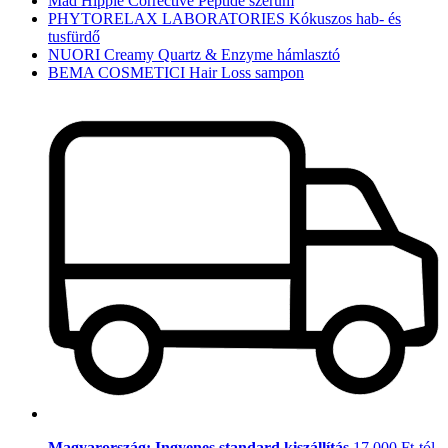
Mad Hippie Corrective Peptide szérum
PHYTORELAX LABORATORIES Kókuszos hab- és
tusfürdő
NUORI Creamy Quartz & Enzyme hámlasztó
BEMA COSMETICI Hair Loss sampon
Magyarország: Ingyenes standard kiszállítás
17.000 Ft-tól