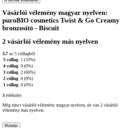
A termék értékelése
Vásárlói vélemény magyar nyelven:
puroBIO cosmetics Twist & Go Creamy
bronzosító - Biscuit
2 vásárlói vélemény más nyelven
3,7
az 5 csillagból
5 csillag
1
(33%)
4 csillag
0
(0%)
3 csillag
2
(66%)
2 csillag
0
(0%)
1 csillag
0
(0%)
3
értékelés
Még nincs vásárlói vélemény magyar nyelven, de van 2 vásárlói
vélemény más nyelven.
Mutatás