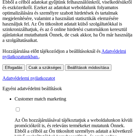
Ebből a célból adatokat gyűjtünk felhasználóinkról, viselkedésükről
és eszközeikről. Ezeket az adatokat weboldalunk folyamatos
optimalizálására és személyre szabott hirdetések és tartalmak
megjelenítésére, valamint a használati statisztikák elemzésére
használjuk fel. Az Ön titkosított adatait külső szolgáltatókkal is
szinkronizálhatjuk, és az ő online hirdetési csatornáikon keresztül
ajánlatokat mutathatunk Önnek, de csak akkor, ha Ön már használja
a szolgáltatásaikat.
Hozzájárulása előtt tájékozódjon a beállításoknál és
Adatvédelmi
nyilatkozatunkban.
.
Elfogadás
Csak a szükséges
Beállítások módosítása
Adatvédelemi nyilatkozatot
Egyéni adatvédelmi beállítások
Customer match marketing
Az Ön hozzájárulásával tájékoztatjuk a weboldalunkon kívüli
promóciókról is, és releváns termékeket mutatunk Önnek.
Ebből a célból az Ön titkosított személyes adatait a következő