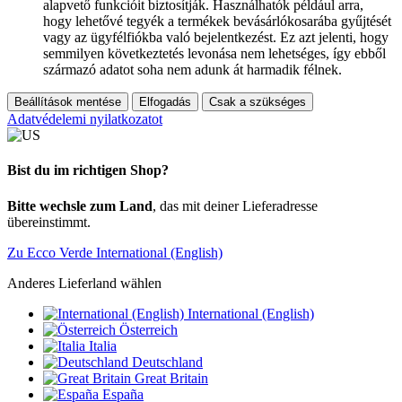
alapvető funkcióit biztosítják. Használhatók például arra,
hogy lehetővé tegyék a termékek bevásárlókosarába gyűjtését
vagy az ügyfélfiókba való bejelentkezést. Ez azt jelenti, hogy
semmilyen következtetés levonása nem lehetséges, így ebből
származó adatot soha nem adunk át harmadik félnek.
Beállítások mentése
Elfogadás
Csak a szükséges
Adatvédelemi nyilatkozatot
Bist du im richtigen Shop?
Bitte wechsle zum Land
, das mit deiner Lieferadresse
übereinstimmt.
Zu Ecco Verde International (English)
Anderes Lieferland wählen
International (English)
Österreich
Italia
Deutschland
Great Britain
España