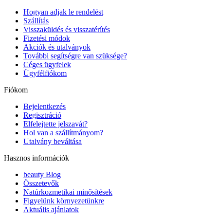
Hogyan adjak le rendelést
Szállítás
Visszaküldés és visszatérítés
Fizetési módok
Akciók és utalványok
További segítségre van szüksége?
Céges ügyfelek
Ügyfélfiókom
Fiókom
Bejelentkezés
Regisztráció
Elfelejtette jelszavát?
Hol van a szállítmányom?
Utalvány beváltása
Hasznos információk
beauty Blog
Összetevők
Natúrkozmetikai minősítések
Figyelünk környezetünkre
Aktuális ajánlatok