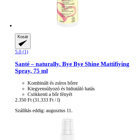
Kosár
5.0 (1)
Santé – naturally.
Bye Bye Shine Mattifiying
Spray, 75 ml
Kombinált és zsíros bőrre
Kiegyensúlyozó és hidratáló hatás
Csökkenti a bőr fényét
2.350 Ft
(31.333 Ft / l)
Szállítás eddig: augusztus 11.