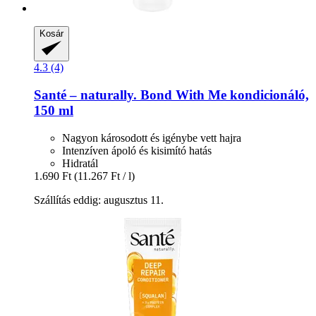
Kosár
4.3 (4)
Santé – naturally.
Bond With Me kondicionáló,
150 ml
Nagyon károsodott és igénybe vett hajra
Intenzíven ápoló és kisimító hatás
Hidratál
1.690 Ft
(11.267 Ft / l)
Szállítás eddig: augusztus 11.