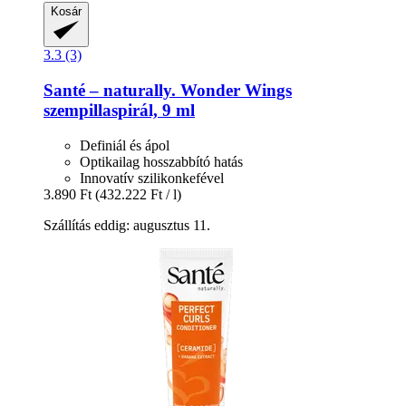
Kosár
3.3 (3)
Santé – naturally.
Wonder Wings
szempillaspirál, 9 ml
Definiál és ápol
Optikailag hosszabbító hatás
Innovatív szilikonkefével
3.890 Ft
(432.222 Ft / l)
Szállítás eddig: augusztus 11.