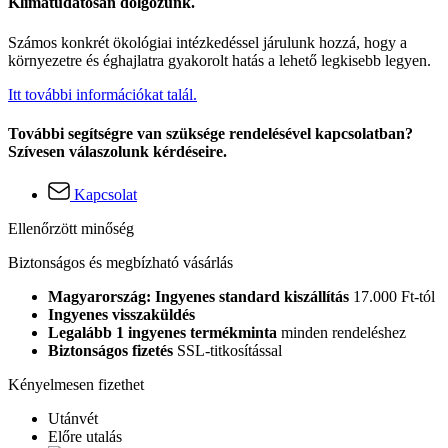
Klímatudatosan dolgozunk.
Számos konkrét ökológiai intézkedéssel járulunk hozzá, hogy a
környezetre és éghajlatra gyakorolt hatás a lehető legkisebb legyen.
Itt további információkat talál.
További segítségre van szüksége rendelésével kapcsolatban?
Szívesen válaszolunk kérdéseire.
Kapcsolat
Ellenőrzött minőség
Biztonságos és megbízható vásárlás
Magyarország: Ingyenes standard kiszállítás
17.000 Ft-tól
Ingyenes visszaküldés
Legalább 1 ingyenes termékminta
minden rendeléshez
Biztonságos fizetés
SSL-titkosítással
Kényelmesen fizethet
Utánvét
Előre utalás