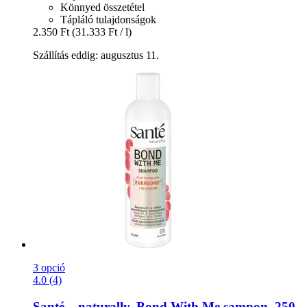
Könnyed összetétel
Tápláló tulajdonságok
2.350 Ft
(31.333 Ft / l)
Szállítás eddig: augusztus 11.
3 opció
4.0 (4)
Santé – naturally.
Bond With Me sampon, 250