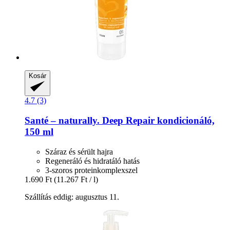
Kosár
4.7 (3)
Santé – naturally.
Deep Repair kondicionáló,
150 ml
Száraz és sérült hajra
Regeneráló és hidratáló hatás
3-szoros proteinkomplexszel
1.690 Ft
(11.267 Ft / l)
Szállítás eddig: augusztus 11.