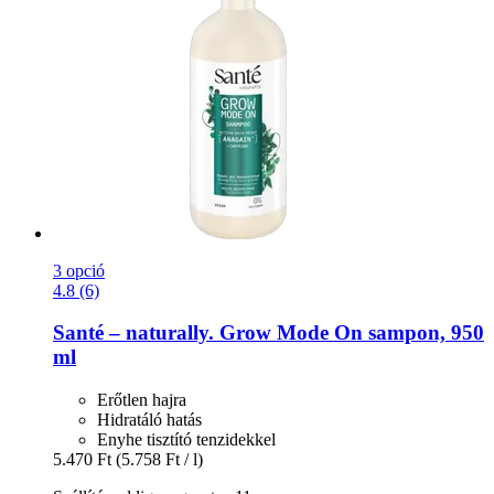
3 opció
4.8 (6)
Santé – naturally.
Grow Mode On sampon, 950
ml
Erőtlen hajra
Hidratáló hatás
Enyhe tisztító tenzidekkel
5.470 Ft
(5.758 Ft / l)