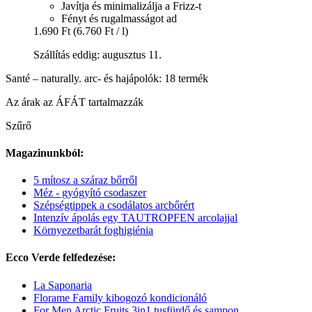
Javítja és minimalizálja a Frizz-t
Fényt és rugalmasságot ad
1.690 Ft
(6.760 Ft / l)
Szállítás eddig: augusztus 11.
Santé – naturally. arc- és hajápolók: 18 termék
Az árak az ÁFÁT tartalmazzák
Szűrő
Magazinunkból:
5 mítosz a száraz bőrről
Méz - gyógyító csodaszer
Szépségtippek a csodálatos arcbőrért
Intenzív ápolás egy TAUTROPFEN arcolajjal
Környezetbarát foghigiénia
Ecco Verde felfedezése:
La Saponaria
Florame Family kibogozó kondicionáló
For Men Arctic Fruits 3in1 tusfürdő és sampon