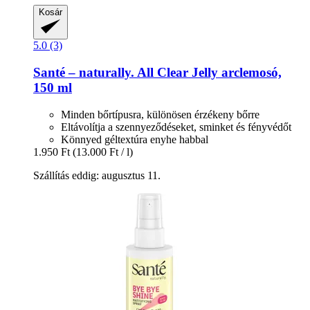
Kosár
5.0 (3)
Santé – naturally.
All Clear Jelly arclemosó,
150 ml
Minden bőrtípusra, különösen érzékeny bőrre
Eltávolítja a szennyeződéseket, sminket és fényvédőt
Könnyed géltextúra enyhe habbal
1.950 Ft
(13.000 Ft / l)
Szállítás eddig: augusztus 11.