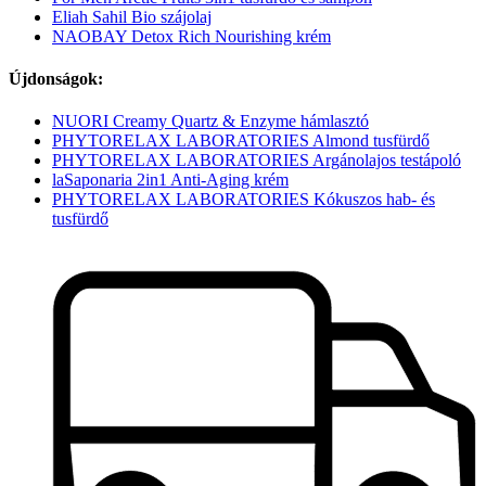
Eliah Sahil Bio szájolaj
NAOBAY Detox Rich Nourishing krém
Újdonságok:
NUORI Creamy Quartz & Enzyme hámlasztó
PHYTORELAX LABORATORIES Almond tusfürdő
PHYTORELAX LABORATORIES Argánolajos testápoló
laSaponaria 2in1 Anti-Aging krém
PHYTORELAX LABORATORIES Kókuszos hab- és
tusfürdő