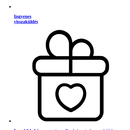
Ingyenes
visszaküldés