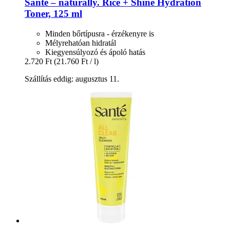
Santé – naturally.
Rice + Shine Hydration
Toner, 125 ml
Minden bőrtípusra - érzékenyre is
Mélyrehatóan hidratál
Kiegyensúlyozó és ápoló hatás
2.720 Ft
(21.760 Ft / l)
Szállítás eddig: augusztus 11.