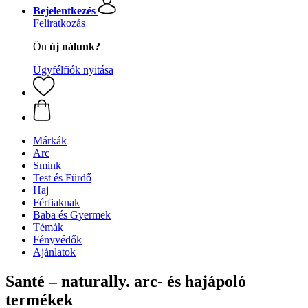
Bejelentkezés
Feliratkozás
Ön
új nálunk?
Ügyfélfiók nyitása
Márkák
Arc
Smink
Test és Fürdő
Haj
Férfiaknak
Baba és Gyermek
Témák
Fényvédők
Ajánlatok
Santé – naturally. arc- és hajápoló
termékek