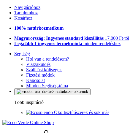
Navigációhoz
Tartalomhoz
Kosárhoz
100% natúrkozmetikum
Magyarország: Ingyenes standard kiszállítás
17.000 Ft-tól
Legalább 1 ingyenes termékminta
minden rendeléshez
Segítség
Hol van a rendelésem?
Visszaküldés
Szállítási költségek
Fizetési módok
Kapcsolat
Minden Segítség-téma
Több inspiráció
Öko-tisztítószerek és sok más