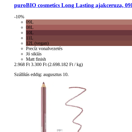
puroBIO cosmetics
Long Lasting ajakceruza, 09L
-10%
09L
08L
10L
11L
12L (vegan)
Precíz vonalvezetés
Jó siklás
Matt finish
2.968 Ft
3.300 Ft
(2.698.182 Ft / kg)
Szállítás eddig: augusztus 10.