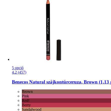
5 opció
4.2 (457)
Benecos
Natural szájkontúrceruza, Brown (1,13 
Brown
Pink
Red!
Berry
Sandalwood