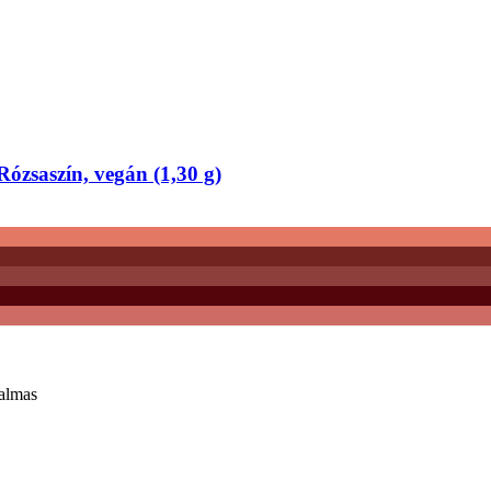
ózsaszín, vegán (1,30 g)
kalmas