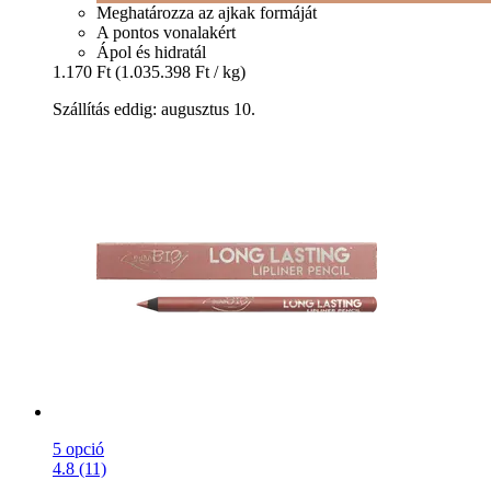
Meghatározza az ajkak formáját
A pontos vonalakért
Ápol és hidratál
1.170 Ft
(1.035.398 Ft / kg)
Szállítás eddig: augusztus 10.
5 opció
4.8 (11)