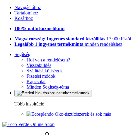
Navigációhoz
Tartalomhoz
Kosárhoz
100% natúrkozmetikum
Magyarország: Ingyenes standard kiszállítás
17.000 Ft-tól
Legalább 1 ingyenes termékminta
minden rendeléshez
Segítség
Hol van a rendelésem?
Visszaküldés
Szállítási költségek
Fizetési módok
Kapcsolat
Minden Segítség-téma
Több inspiráció
Öko-tisztítószerek és sok más