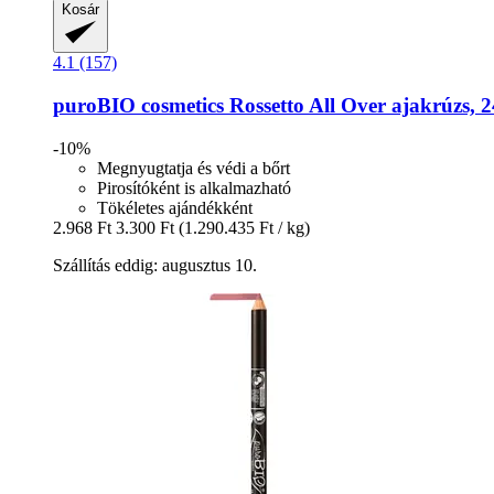
Kosár
4.1 (157)
puroBIO cosmetics
Rossetto All Over ajakrúzs, 2
-10%
Megnyugtatja és védi a bőrt
Pirosítóként is alkalmazható
Tökéletes ajándékként
2.968 Ft
3.300 Ft
(1.290.435 Ft / kg)
Szállítás eddig: augusztus 10.