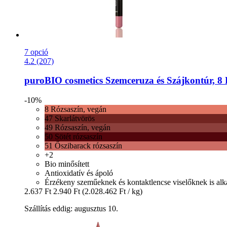
7 opció
4.2 (207)
puroBIO cosmetics
Szemceruza és Szájkontúr, 8 R
-10%
8 Rózsaszín, vegán
47 Skarlátvörös
49 Rózsaszín, vegán
50 Sötét rózsaszín
51 Őszibarack rózsaszín
+2
Bio minősített
Antioxidatív és ápoló
Érzékeny szeműeknek és kontaktlencse viselőknek is al
2.637 Ft
2.940 Ft
(2.028.462 Ft / kg)
Szállítás eddig: augusztus 10.