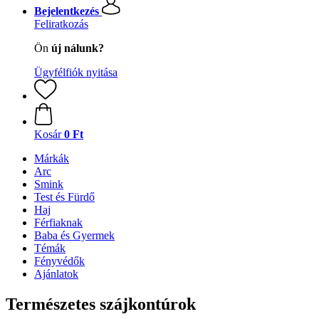
Bejelentkezés
Feliratkozás
Ön
új nálunk?
Ügyfélfiók nyitása
Kosár
0 Ft
Márkák
Arc
Smink
Test és Fürdő
Haj
Férfiaknak
Baba és Gyermek
Témák
Fényvédők
Ajánlatok
Természetes szájkontúrok