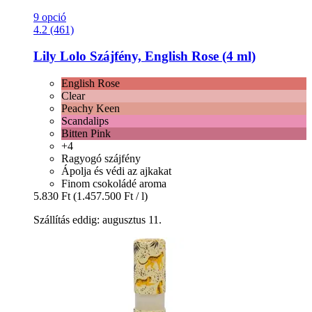
9 opció
4.2 (461)
Lily Lolo
Szájfény, English Rose (4 ml)
English Rose
Clear
Peachy Keen
Scandalips
Bitten Pink
+4
Ragyogó szájfény
Ápolja és védi az ajkakat
Finom csokoládé aroma
5.830 Ft
(1.457.500 Ft / l)
Szállítás eddig: augusztus 11.