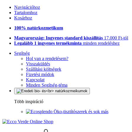
Navigációhoz
Tartalomhoz
Kosárhoz
100% natúrkozmetikum
Magyarország: Ingyenes standard kiszállítás
17.000 Ft-tól
Legalább 1 ingyenes termékminta
minden rendeléshez
Segítség
Hol van a rendelésem?
Visszaküldés
Szállítási költségek
Fizetési módok
Kapcsolat
Minden Segítség-téma
Több inspiráció
Öko-tisztítószerek és sok más