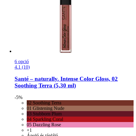
6 opció
4.1 (10)
Santé – naturally.
Intense Color Gloss, 02
Soothing Terra (5,30 ml)
-5%
02 Soothing Terra
01 Glistening Nude
03 Stubborn Plum
04 Sparkling Coral
05 Dazzling Rose
+1
Ápoló és tápláló