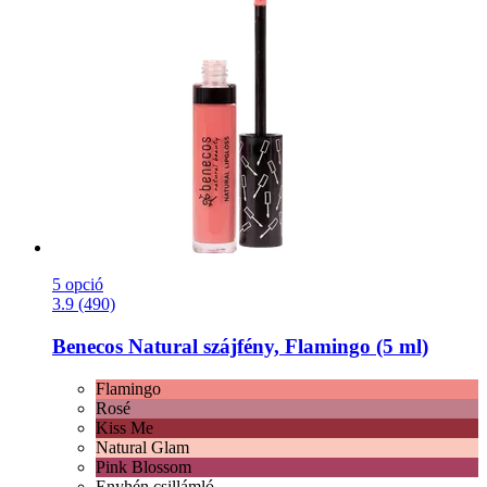
5 opció
3.9 (490)
Benecos
Natural szájfény, Flamingo (5 ml)
Flamingo
Rosé
Kiss Me
Natural Glam
Pink Blossom
Enyhén csillámló