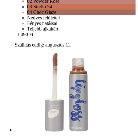
02 Powder Rose
03 Studio 54
04 Choc Glaze
Nedves felülettel
Fényes hatással
Teljebb ajkakért
11.090 Ft
Szállítás eddig: augusztus 11.