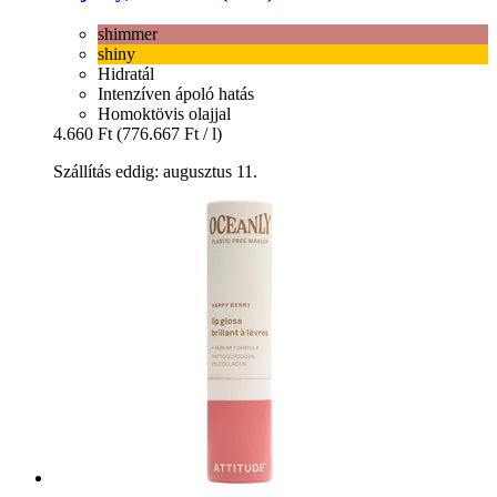
shimmer
shiny
Hidratál
Intenzíven ápoló hatás
Homoktövis olajjal
4.660 Ft
(776.667 Ft / l)
Szállítás eddig: augusztus 11.