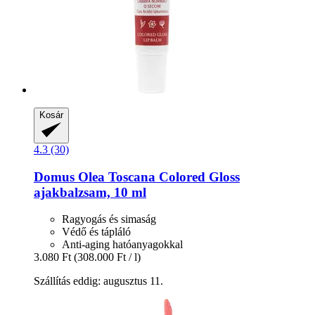
Kosár
4.3 (30)
Domus Olea Toscana
Colored Gloss
ajakbalzsam, 10 ml
Ragyogás és simaság
Védő és tápláló
Anti-aging hatóanyagokkal
3.080 Ft
(308.000 Ft / l)
Szállítás eddig: augusztus 11.