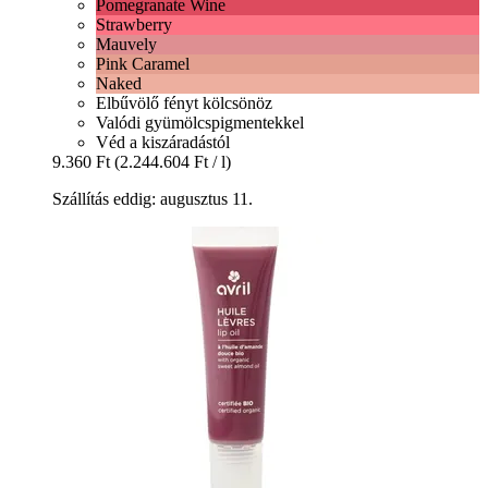
Pomegranate Wine
Strawberry
Mauvely
Pink Caramel
Naked
Elbűvölő fényt kölcsönöz
Valódi gyümölcspigmentekkel
Véd a kiszáradástól
9.360 Ft
(2.244.604 Ft / l)
Szállítás eddig: augusztus 11.