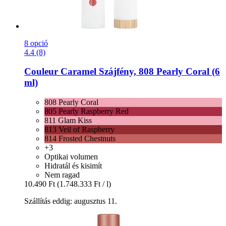
8 opció
4.4 (8)
Couleur Caramel
Szájfény, 808 Pearly Coral (6
ml)
808 Pearly Coral
805 Pearly Raspberry Red
811 Glam Kiss
813 Veil of Raspberry
814 Frosted Chestnuts
+3
Optikai volumen
Hidratál és kisimít
Nem ragad
10.490 Ft
(1.748.333 Ft / l)
Szállítás eddig: augusztus 11.