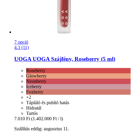
7 opció
4.3 (11)
UOGA UOGA
Szájfény, Roseberry (5 ml)
Roseberry
Glowberry
Neonberry
Iceberry
Foxberry
+2
Tápláló és puhító hatás
Hidratál
Tartós
7.010 Ft
(1.402.000 Ft / l)
Szállítás eddig: augusztus 11.