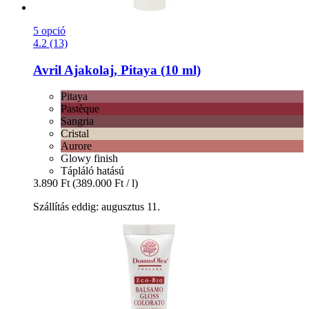
5 opció
4.2 (13)
Avril
Ajakolaj, Pitaya (10 ml)
Pitaya
Pastèque
Sangria
Cristal
Aurore
Glowy finish
Tápláló hatású
3.890 Ft
(389.000 Ft / l)
Szállítás eddig: augusztus 11.