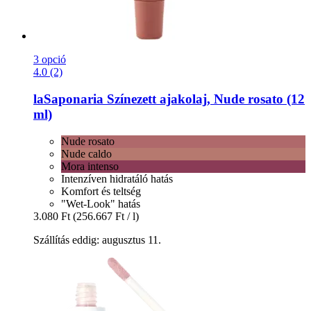
3 opció
4.0 (2)
laSaponaria
Színezett ajakolaj, Nude rosato (12
ml)
Nude rosato
Nude caldo
Mora intenso
Intenzíven hidratáló hatás
Komfort és teltség
"Wet-Look" hatás
3.080 Ft
(256.667 Ft / l)
Szállítás eddig: augusztus 11.