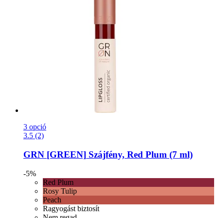
3 opció
3.5 (2)
GRN [GREEN]
Szájfény, Red Plum (7 ml)
-5%
Red Plum
Rosy Tulip
Peach
Ragyogást biztosít
Nem regad