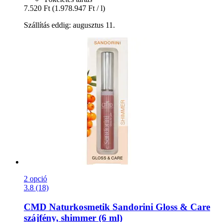
7.520 Ft
(1.978.947 Ft / l)
Szállítás eddig: augusztus 11.
2 opció
3.8 (18)
CMD Naturkosmetik
Sandorini Gloss & Care
szájfény, shimmer (6 ml)