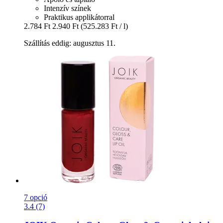
Intenzív színek
Praktikus applikátorral
2.784 Ft
2.940 Ft
(525.283 Ft / l)
Szállítás eddig: augusztus 11.
7 opció
3.4 (7)