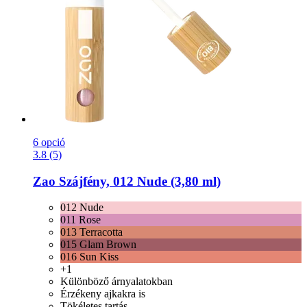
6 opció
3.8 (5)
Zao
Szájfény, 012 Nude (3,80 ml)
012 Nude
011 Rose
013 Terracotta
015 Glam Brown
016 Sun Kiss
+1
Különböző árnyalatokban
Érzékeny ajkakra is
Tökéletes tartás