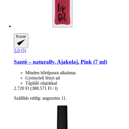
Kosár
5.0 (5)
Santé – naturally.
Ajakolaj, Pink (7 ml)
Minden bőrtípusra alkalmas
Gyönyörű fényt ad
Tápláló olajokkal
2.720 Ft
(388.571 Ft / l)
Szállítás eddig: augusztus 11.