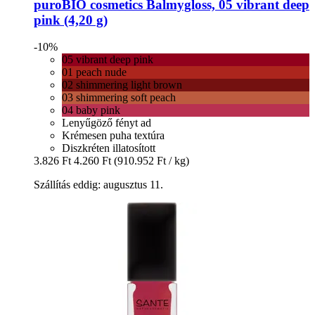
puroBIO cosmetics
Balmygloss, 05 vibrant deep
pink (4,20 g)
-10%
05 vibrant deep pink
01 peach nude
02 shimmering light brown
03 shimmering soft peach
04 baby pink
Lenyűgöző fényt ad
Krémesen puha textúra
Diszkréten illatosított
3.826 Ft
4.260 Ft
(910.952 Ft / kg)
Szállítás eddig: augusztus 11.