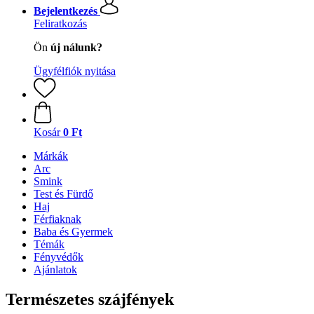
Bejelentkezés
Feliratkozás
Ön
új nálunk?
Ügyfélfiók nyitása
Kosár
0 Ft
Márkák
Arc
Smink
Test és Fürdő
Haj
Férfiaknak
Baba és Gyermek
Témák
Fényvédők
Ajánlatok
Természetes szájfények