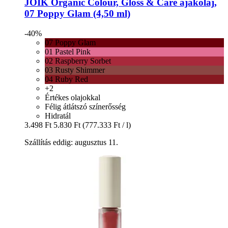
JOIK Organic
Colour, Gloss & Care ajakolaj,
07 Poppy Glam (4,50 ml)
-40%
07 Poppy Glam
01 Pastel Pink
02 Raspberry Sorbet
03 Rusty Shimmer
04 Ruby Red
+2
Értékes olajokkal
Félig átlátszó színerősség
Hidratál
3.498 Ft
5.830 Ft
(777.333 Ft / l)
Szállítás eddig: augusztus 11.