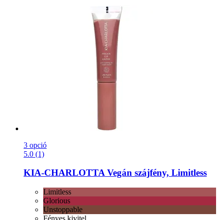
3 opció
5.0 (1)
KIA-CHARLOTTA
Vegán szájfény, Limitless
Limitless
Glorious
Unstoppable
Fényes kivitel