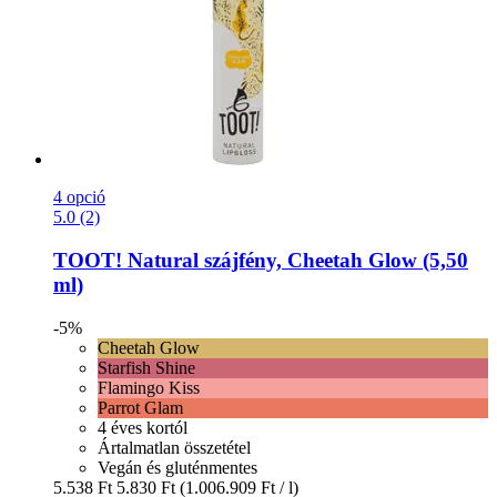
4 opció
5.0 (2)
TOOT!
Natural szájfény, Cheetah Glow (5,50
ml)
-5%
Cheetah Glow
Starfish Shine
Flamingo Kiss
Parrot Glam
4 éves kortól
Ártalmatlan összetétel
Vegán és gluténmentes
5.538 Ft
5.830 Ft
(1.006.909 Ft / l)