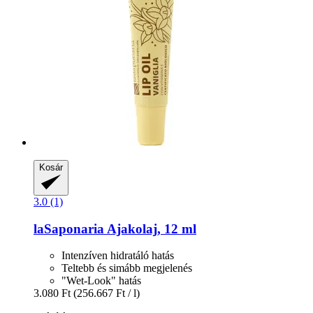
Kosár
3.0 (1)
laSaponaria
Ajakolaj, 12 ml
Intenzíven hidratáló hatás
Teltebb és simább megjelenés
"Wet-Look" hatás
3.080 Ft
(256.667 Ft / l)