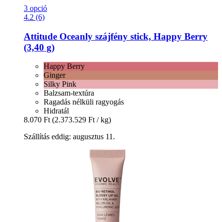
3 opció
4.2 (6)
Attitude
Oceanly szájfény stick, Happy Berry
(3,40 g)
Happy Berry
Ginger
Silky Pink
Balzsam-textúra
Ragadás nélküli ragyogás
Hidratál
8.070 Ft
(2.373.529 Ft / kg)
Szállítás eddig: augusztus 11.