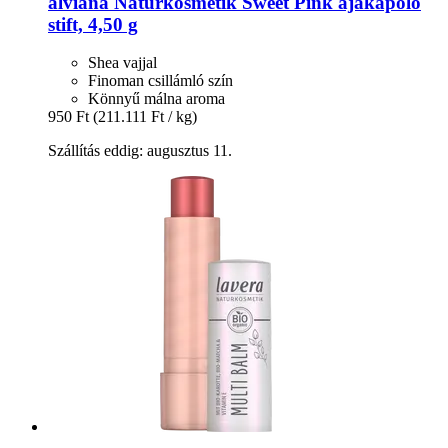
alviana Naturkosmetik
Sweet Pink ajakápoló
stift, 4,50 g
Shea vajjal
Finoman csillámló szín
Könnyű málna aroma
950 Ft
(211.111 Ft / kg)
Szállítás eddig: augusztus 11.