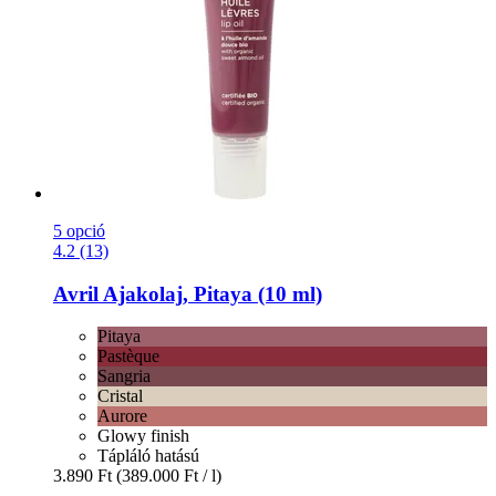
5 opció
4.2 (13)
Avril
Ajakolaj, Pitaya (10 ml)
Pitaya
Pastèque
Sangria
Cristal
Aurore
Glowy finish
Tápláló hatású
3.890 Ft
(389.000 Ft / l)