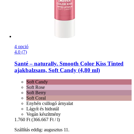
4 opció
4.0 (7)
Santé – naturally.
Smooth Color Kiss Tinted
ajakbalzsam, Soft Candy (4,80 ml)
Soft Candy
Soft Rose
Soft Berry
Soft Coral
Enyhén csillogó árnyalat
Lágyít és hidratál
Vegán készítmény
1.760 Ft
(366.667 Ft / l)
Szállítás eddig: augusztus 11.