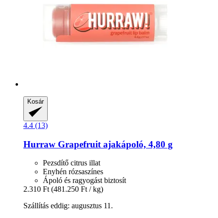
Kosár
4.4 (13)
Hurraw
Grapefruit ajakápoló, 4,80 g
Pezsdítő citrus illat
Enyhén rózsaszínes
Ápoló és ragyogást biztosít
2.310 Ft
(481.250 Ft / kg)
Szállítás eddig: augusztus 11.