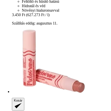
Feltöltő és hűsítő hatású
Hidratál és véd
Növényi hialuronsavval
3.450 Ft
(627.273 Ft / l)
Szállítás eddig: augusztus 11.
Kosár