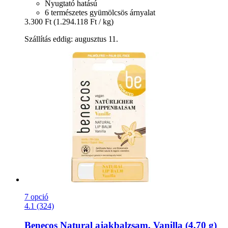
Nyugtató hatású
6 természetes gyümölcsös árnyalat
3.300 Ft
(1.294.118 Ft / kg)
Szállítás eddig: augusztus 11.
7 opció
4.1 (324)
Benecos
Natural ajakbalzsam, Vanilla (4,70 g)