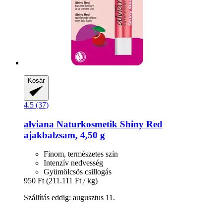
Kosár
4.5 (37)
alviana Naturkosmetik
Shiny Red
ajakbalzsam, 4,50 g
Finom, természetes szín
Intenzív nedvesség
Gyümölcsös csillogás
950 Ft
(211.111 Ft / kg)
Szállítás eddig: augusztus 11.