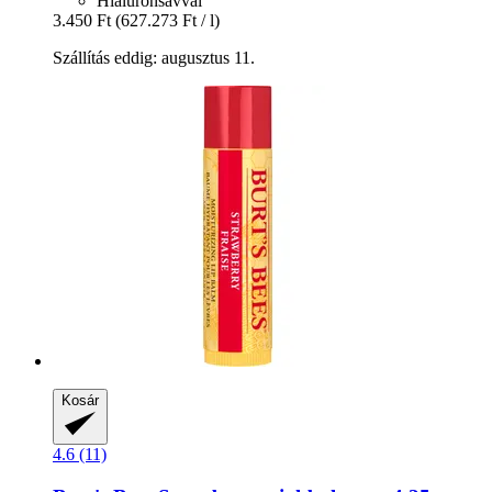
Hialuronsavval
3.450 Ft
(627.273 Ft / l)
Szállítás eddig: augusztus 11.
Kosár
4.6 (11)