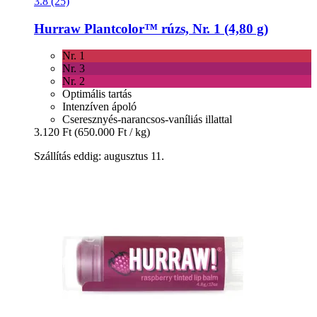
3.8 (25)
Hurraw
Plantcolor™ rúzs, Nr. 1 (4,80 g)
Nr. 1
Nr. 3
Nr. 2
Optimális tartás
Intenzíven ápoló
Cseresznyés-narancsos-vaníliás illattal
3.120 Ft
(650.000 Ft / kg)
Szállítás eddig: augusztus 11.