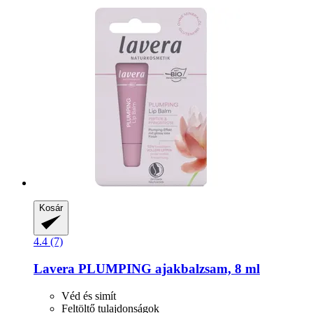
Kosár
4.4 (7)
Lavera
PLUMPING ajakbalzsam, 8 ml
Véd és simít
Feltöltő tulajdonságok