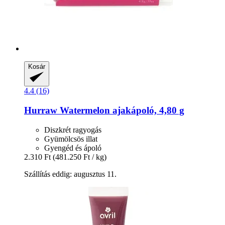
Kosár
4.4 (16)
Hurraw
Watermelon ajakápoló, 4,80 g
Diszkrét ragyogás
Gyümölcsös illat
Gyengéd és ápoló
2.310 Ft
(481.250 Ft / kg)
Szállítás eddig: augusztus 11.