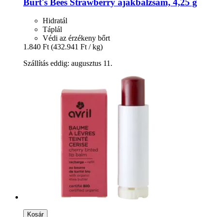
Burt's Bees
Strawberry ajakbalzsam, 4,25 g
Hidratál
Táplál
Védi az érzékeny bőrt
1.840 Ft
(432.941 Ft / kg)
Szállítás eddig: augusztus 11.
Kosár