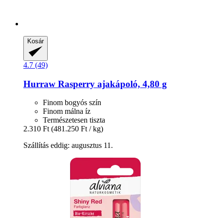
Kosár
4.7 (49)
Hurraw
Rasperry ajakápoló, 4,80 g
Finom bogyós szín
Finom málna íz
Természetesen tiszta
2.310 Ft
(481.250 Ft / kg)
Szállítás eddig: augusztus 11.