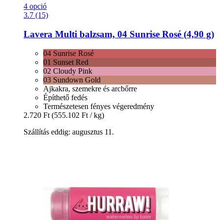
4 opció
3.7 (15)
Lavera
Multi balzsam, 04 Sunrise Rosé (4,90 g)
04 Sunrise Rosé
01 Sunset Red
02 Cloudy Pink
03 Sundown Gold
Ajkakra, szemekre és arcbőrre
Építhető fedés
Természetesen fényes végeredmény
2.720 Ft
(555.102 Ft / kg)
Szállítás eddig: augusztus 11.