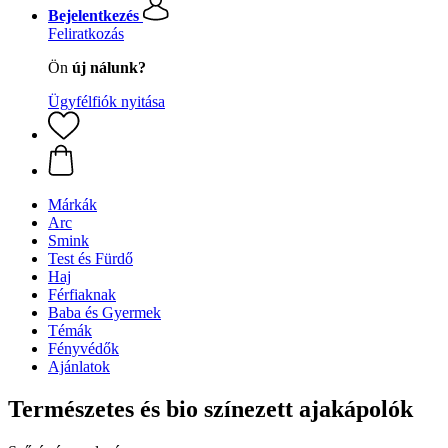
Bejelentkezés
Feliratkozás
Ön
új nálunk?
Ügyfélfiók nyitása
Márkák
Arc
Smink
Test és Fürdő
Haj
Férfiaknak
Baba és Gyermek
Témák
Fényvédők
Ajánlatok
Természetes és bio színezett ajakápolók