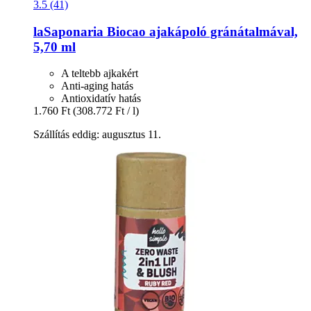
3.5 (41)
laSaponaria
Biocao ajakápoló gránátalmával,
5,70 ml
A teltebb ajkakért
Anti-aging hatás
Antioxidatív hatás
1.760 Ft
(308.772 Ft / l)
Szállítás eddig: augusztus 11.