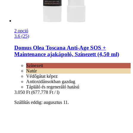
2 opció
3.6 (25)
Domus Olea Toscana
Anti-​Age SOS +
Maintenance ajakápoló, Színezett (4,50 ml)
Színezett
Natúr
Védőgátat képez
Antioxidánsokban gazdag
Tápláló és regeneráló hatású
3.050 Ft
(677.778 Ft / l)
Szállítás eddig: augusztus 11.