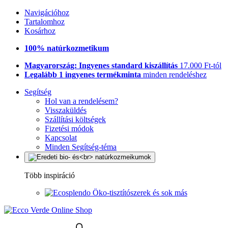
Navigációhoz
Tartalomhoz
Kosárhoz
100% natúrkozmetikum
Magyarország: Ingyenes standard kiszállítás
17.000 Ft-tól
Legalább 1 ingyenes termékminta
minden rendeléshez
Segítség
Hol van a rendelésem?
Visszaküldés
Szállítási költségek
Fizetési módok
Kapcsolat
Minden Segítség-téma
Több inspiráció
Öko-tisztítószerek és sok más