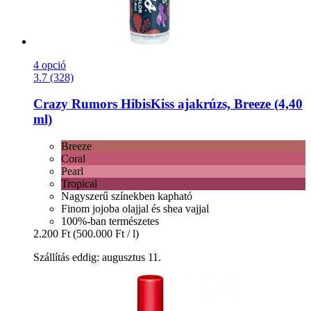
4 opció
3.7 (328)
Crazy Rumors
HibisKiss ajakrúzs, Breeze (4,40
ml)
Breeze
Coral
Pearl
Tropical
Nagyszerű színekben kapható
Finom jojoba olajjal és shea vajjal
100%-ban természetes
2.200 Ft
(500.000 Ft / l)
Szállítás eddig: augusztus 11.