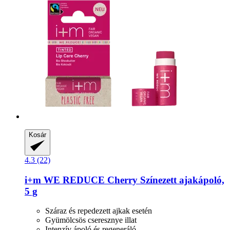
Kosár
4.3 (22)
i+m
WE REDUCE Cherry Színezett ajakápoló,
5 g
Száraz és repedezett ajkak esetén
Gyümölcsös cseresznye illat
Intenzív ápoló és regeneráló