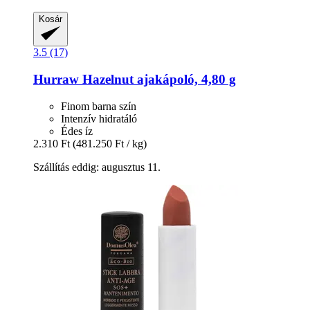
Kosár
3.5 (17)
Hurraw
Hazelnut ajakápoló, 4,80 g
Finom barna szín
Intenzív hidratáló
Édes íz
2.310 Ft
(481.250 Ft / kg)
Szállítás eddig: augusztus 11.