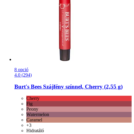
8 opció
4.0 (294)
Burt's Bees
Szájfény színnel, Cherry (2,55 g)
Cherry
Fig
Peony
Watermelon
Caramel
+3
Hidratáló