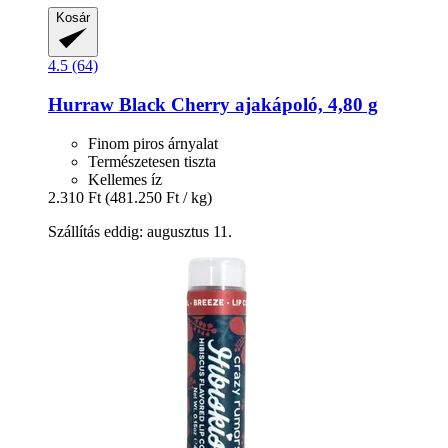
Kosár
4.5 (64)
Hurraw
Black Cherry ajakápoló, 4,80 g
Finom piros árnyalat
Természetesen tiszta
Kellemes íz
2.310 Ft
(481.250 Ft / kg)
Szállítás eddig: augusztus 11.