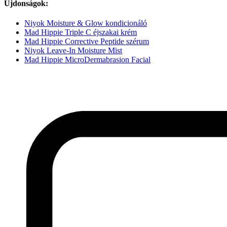
Újdonságok:
Niyok Moisture & Glow kondicionáló
Mad Hippie Triple C éjszakai krém
Mad Hippie Corrective Peptide szérum
Niyok Leave-In Moisture Mist
Mad Hippie MicroDermabrasion Facial