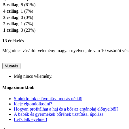
5 csillag
8
(61%)
4 csillag
1
(7%)
3 csillag
0
(0%)
2 csillag
1
(7%)
1 csillag
3
(23%)
13
értékelés
Még nincs vásárlói vélemény magyar nyelven, de van 10 vásárlói vé
Mutatás
Még nincs vélemény.
Magazinunkból:
Sminkfoltok eltávolítása mosás nélkül
Ideje elgondolkodni?
Hogyan profitálhat a haj és a bőr az argánolaj előnyeiből?
A babák és gyermekek bőrének tisztítása, ápolása
Let's talk eyeliner!