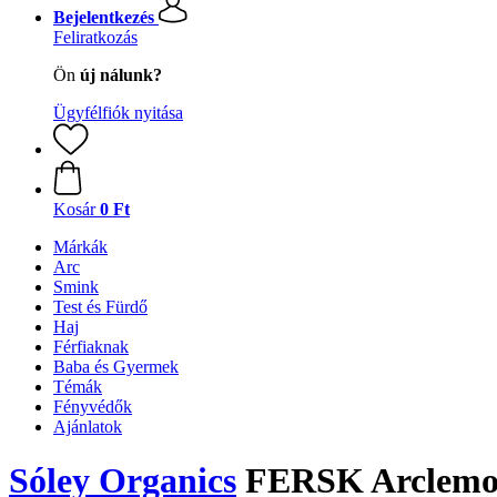
Bejelentkezés
Feliratkozás
Ön
új nálunk?
Ügyfélfiók nyitása
Kosár
0 Ft
Márkák
Arc
Smink
Test és Fürdő
Haj
Férfiaknak
Baba és Gyermek
Témák
Fényvédők
Ajánlatok
Sóley Organics
FERSK Arclemo