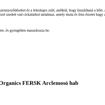
nnyeződéseket és a felesleges zsírt, anélkül, hogy kiszárítaná a bőrt. A 
l szedett vad cickafarkot tartalmaz, amely tiszta és friss érzetet hagy 
őrre, és gyengéden masszírozza be.
y Organics FERSK Arclemosó hab