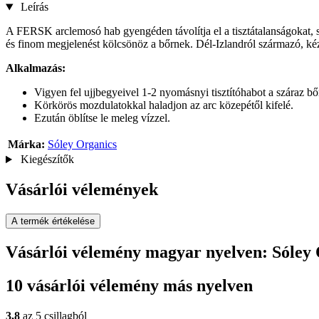
Leírás
A FERSK arclemosó hab gyengéden távolítja el a tisztátalanságokat, sze
és finom megjelenést kölcsönöz a bőrnek. Dél-Izlandról származó, kézze
Alkalmazás:
Vigyen fel ujjbegyeivel 1-2 nyomásnyi tisztítóhabot a száraz b
Körkörös mozdulatokkal haladjon az arc közepétől kifelé.
Ezután öblítse le meleg vízzel.
Márka:
Sóley Organics
Kiegészítők
Vásárlói vélemények
A termék értékelése
Vásárlói vélemény magyar nyelven: Sóle
10 vásárlói vélemény más nyelven
3,8
az 5 csillagból