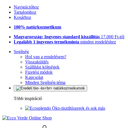
Navigációhoz
Tartalomhoz
Kosárhoz
100% natúrkozmetikum
Magyarország: Ingyenes standard kiszállítás
17.000 Ft-tól
Legalább 1 ingyenes termékminta
minden rendeléshez
Segítség
Hol van a rendelésem?
Visszaküldés
Szállítási költségek
Fizetési módok
Kapcsolat
Minden Segítség-téma
Több inspiráció
Öko-tisztítószerek és sok más