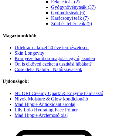
Fekete teák (2)
Gyógynövényteák (37)
Gyümölcsteák (6)
Karácsonyi teák (7)
Zöld és fehér teák (5)
Magazinunkból:
Urtekram - közel 50 éve természetesen
Skin Longevity
Környezetbarát csomagolás egy új szinten
Ön is elköveti ezeket a tisztítási hibákat?
Cose della Natura - Natúrszivacsok
Újdonságok:
NUORI Creamy Quartz & Enzyme hámlasztó
Niyok Moisture & Glow kondicionáló
Mad Hippie Antioxidant arcolaj
Lily Lolo Hydrating Face Primer
Mad Hippie Arclemosó olaj