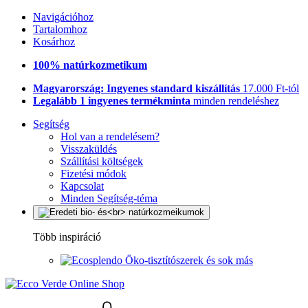
Navigációhoz
Tartalomhoz
Kosárhoz
100% natúrkozmetikum
Magyarország: Ingyenes standard kiszállítás
17.000 Ft-tól
Legalább 1 ingyenes termékminta
minden rendeléshez
Segítség
Hol van a rendelésem?
Visszaküldés
Szállítási költségek
Fizetési módok
Kapcsolat
Minden Segítség-téma
Több inspiráció
Öko-tisztítószerek és sok más