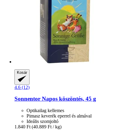
Kosár
4.6 (12)
Sonnentor
Napos köszöntés, 45 g
Optikailag kellemes
Pimasz keverék eperrel és almával
Ideális szomjoltó
1.840 Ft
(40.889 Ft / kg)