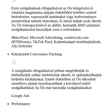
Ezen szolgáltatások elfogadásával az Ön böngészési és
vásárlási magatartása alapján érdeklődési köréhez szabott
hirdetéseket, szponzorált tartalmakat vagy kedvezményes
promóciókat tudunk biztosítani, és mérni tudjuk azok sikerét.
Az Ön beleegyezésével az alábbi, harmadik féltől származó
szolgáltatásokat használjuk ezen a weboldalon:
Meta-Pixel, Microsoft Advertising, creativecdn.com
(RTBHouse), TikTok Pixel, Kattintásalapú termékajánlások,
Ads Defender
Kiterjesztett Conversion-Tracking
A szolgáltatás elfogadásával jobban megérthetjük és
értékelhetjük online hirdetéseink sikerét, és optimalizálhatjuk
hirdetési kínálatunkat. Ennek érdekében az Ön titkosított
személyes adatait összehasonlítjuk a következő külső
szolgáltatókkal, ha Ön már használja szolgáltatásaikat:
Google Ads
Performance