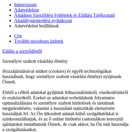
Impresszum
Adatvédelem
Általános Szerződési Feltételek és Elállási Tájékoztató
Akadálymentesítési nyilatkozat
Adatvédelmi beállítások
Cég
További niceshops üzletek
Elállás a szerződéstől
Személyre szabott vásárlási élmény
Hozzájárulásával sütiket (cookies) és egyéb technológiákat
használunk, hogy személyre szabott vásárlási élményt nyújtsunk
Önnek.
Ebből a célból adatokat gyűjtünk felhasználóinkról, viselkedésükről
és eszközeikről. Ezeket az adatokat weboldalunk folyamatos
optimalizálására és személyre szabott hirdetések és tartalmak
megjelenítésére, valamint a használati statisztikák elemzésére
használjuk fel. Az Ön titkosított adatait külső szolgáltatókkal is
szinkronizálhatjuk, és az ő online hirdetési csatornáikon keresztül
ajánlatokat mutathatunk Önnek, de csak akkor, ha Ön már használja
a szolgáltatásaikat.