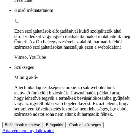
Freshchat
Külső médiatartalom
Ezen szolgáltatások elfogadásával külső szolgáltatók által
tárolt videókat vagy egyéb médiatartalmakat mutathatunk meg
Önnek. Az Ön beleegyezésével az alábbi, harmadik féltől
származó szolgáltatásokat használjuk ezen a weboldalon:
Vimeo, YouTube
Szükséges
Mindig aktív
A technikailag szükséges Cookie-k csak weboldalunk
alapvető funkcióit biztosítják. Használhatók például arra,
hogy lehetővé tegyék a termékek bevásárlókosarába gyűjtését
vagy az ügyfélfiókba való bejelentkezést. Ez azt jelenti, hogy
semmilyen következtetés levonása nem lehetséges, így ebből
származó adatot soha nem adunk át harmadik félnek.
Beállítások mentése
Elfogadás
Csak a szükséges
Adatvédelemi nyilatkozatot