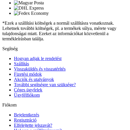
*Ezek a szállítási költségek a normál szállításra vonatkoznak.
Lehetnek további költségek, pl. a termékek súlya, mérete vagy
tulajdonságai miatt. Ezeket az információkat közvetlenül a
termékleírásban találja.
Segítség
Hogyan adjak le rendelést
Szállítás
Visszaküldés és visszatérítés
Fizetési módok
Akciók és utalványok
További segítségre van szüksége?
Céges ügyfelek
Ügyfélfiókom
Fiókom
Bejelentkezés
Regisztráció
Elfelejtette jelszavát?