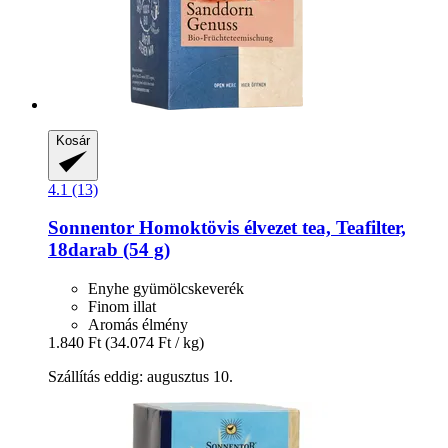
Kosár
4.1 (13)
Sonnentor
Homoktövis élvezet tea, Teafilter,
18darab (54 g)
Enyhe gyümölcskeverék
Finom illat
Aromás élmény
1.840 Ft
(34.074 Ft / kg)
Szállítás eddig: augusztus 10.