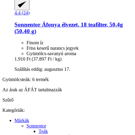
4.4 (24)
Sonnentor
Áfonya élvezet, 18 teafilter, 50,4g
(50,40 g)
Finom íz
Friss keserű narancs jegyek
Gyümölcs-savanyú aroma
1.910 Ft
(37.897 Ft / kg)
Szállítás eddig: augusztus 17.
Gyümölcsteák: 6 termék
Az árak az ÁFÁT tartalmazzák
Szűrő
Kategóriák:
Márkák
Sonnentor
Teák