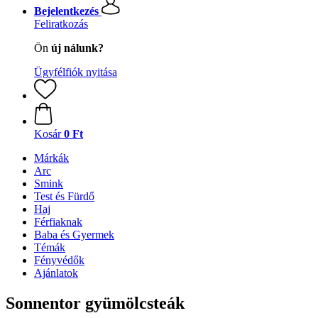
Bejelentkezés
Feliratkozás
Ön
új nálunk?
Ügyfélfiók nyitása
Kosár
0 Ft
Márkák
Arc
Smink
Test és Fürdő
Haj
Férfiaknak
Baba és Gyermek
Témák
Fényvédők
Ajánlatok
Sonnentor gyümölcsteák