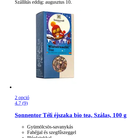
Szállítás eddig: augusztus 10.
2 opció
4.7 (9)
Sonnentor
Téli éjszaka bio tea, Szálas, 100 g
Gyümölcsös-savanykás
Fahéjjal és szegfűszeggel
Illóolajokkal