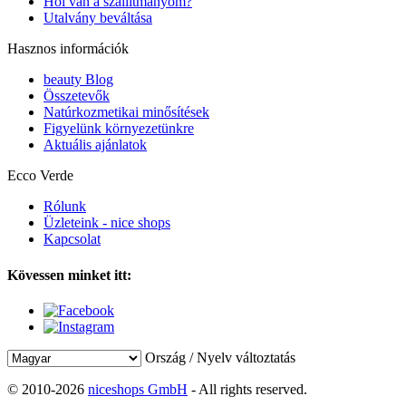
Hol van a szállítmányom?
Utalvány beváltása
Hasznos információk
beauty Blog
Összetevők
Natúrkozmetikai minősítések
Figyelünk környezetünkre
Aktuális ajánlatok
Ecco Verde
Rólunk
Üzleteink - nice shops
Kapcsolat
Kövessen minket itt:
Ország / Nyelv változtatás
© 2010-2026
niceshops GmbH
- All rights reserved.