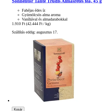
Sonnentor
Tante Trudls Almásrétes tea, 45 g
Fahéjas édes íz
Gyümölcsös alma aroma
Vaníliával és almadarabokkal
1.910 Ft
(42.444 Ft / kg)
Szállítás eddig: augusztus 17.
Kosár