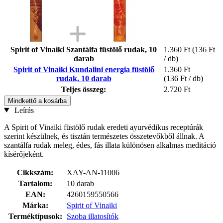
Spirit of Vinaiki Szantálfa füstölő rudak, 10
1.360 Ft
(136 Ft
darab
/ db)
Spirit of Vinaiki Kundalini energia füstölő
1.360 Ft
rudak, 10 darab
(136 Ft / db)
Teljes összeg:
2.720 Ft
Mindkettő a kosárba
Leírás
A Spirit of Vinaiki füstölő rudak eredeti ayurvédikus receptúrák
szerint készülnek, és tisztán természetes összetevőkből állnak. A
szantálfa rudak meleg, édes, fás illata különösen alkalmas meditáció
kísérőjeként.
Cikkszám:
XAY-AN-11006
Tartalom:
10 darab
EAN:
4260159550566
Márka:
Spirit of Vinaiki
Terméktípusok:
Szoba illatosítók