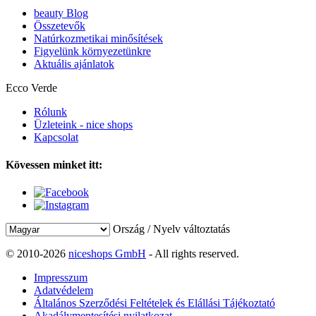
beauty Blog
Összetevők
Natúrkozmetikai minősítések
Figyelünk környezetünkre
Aktuális ajánlatok
Ecco Verde
Rólunk
Üzleteink - nice shops
Kapcsolat
Kövessen minket itt:
Ország / Nyelv változtatás
© 2010-2026
niceshops GmbH
- All rights reserved.
Impresszum
Adatvédelem
Általános Szerződési Feltételek és Elállási Tájékoztató
Akadálymentesítési nyilatkozat