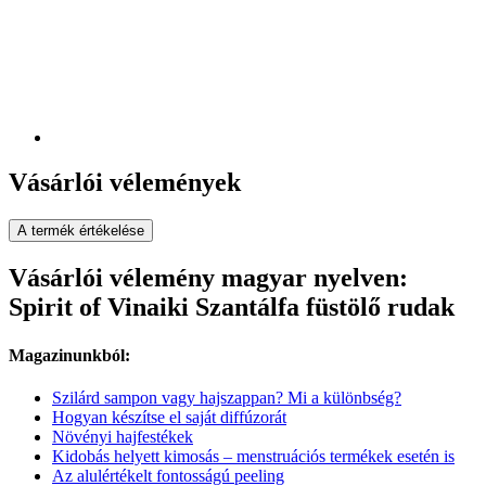
Vásárlói vélemények
A termék értékelése
Vásárlói vélemény magyar nyelven:
Spirit of Vinaiki Szantálfa füstölő rudak
Magazinunkból:
Szilárd sampon vagy hajszappan? Mi a különbség?
Hogyan készítse el saját diffúzorát
Növényi hajfestékek
Kidobás helyett kimosás – menstruációs termékek esetén is
Az alulértékelt fontosságú peeling