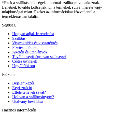
*Ezek a szállítási költségek a normál szállításra vonatkoznak.
Lehetnek további költségek, pl. a termékek súlya, mérete vagy
tulajdonságai miatt. Ezeket az információkat közvetlenül a
termékleírásban találja.
Segítség
Hogyan adjak le rendelést
Szállítás
Visszaküldés és visszatérítés
Fizetési módok
Akciók és utalványok
További segítségre van szüksége?
Céges ügyfelek
Ügyfélfiókom
Fiókom
Bejelentkezés
Regisztráció
Elfelejtette jelszavát?
Hol van a szállítmányom?
Utalvány beváltása
Hasznos információk