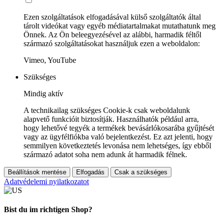
Ezen szolgáltatások elfogadásával külső szolgáltatók által
tárolt videókat vagy egyéb médiatartalmakat mutathatunk meg
Önnek. Az Ön beleegyezésével az alábbi, harmadik féltől
származó szolgáltatásokat használjuk ezen a weboldalon:
Vimeo, YouTube
Szükséges
Mindig aktív
A technikailag szükséges Cookie-k csak weboldalunk
alapvető funkcióit biztosítják. Használhatók például arra,
hogy lehetővé tegyék a termékek bevásárlókosarába gyűjtését
vagy az ügyfélfiókba való bejelentkezést. Ez azt jelenti, hogy
semmilyen következtetés levonása nem lehetséges, így ebből
származó adatot soha nem adunk át harmadik félnek.
Beállítások mentése
Elfogadás
Csak a szükséges
Adatvédelemi nyilatkozatot
Bist du im richtigen Shop?