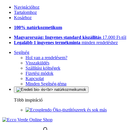
Navigációhoz
Tartalomhoz
Kosárhoz
100% natúrkozmetikum
Magyarország: Ingyenes standard kiszállítás
17.000 Ft-tól
Legalább 1 ingyenes termékminta
minden rendeléshez
Segítség
Hol van a rendelésem?
Visszaküldés
Szállítási költségek
Fizetési módok
Kapcsolat
Minden Segítség-téma
Több inspiráció
Öko-tisztítószerek és sok más