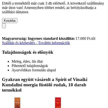
Ebből a termékből már csak 3 db elérhető. A következő szállítmány
már úton van! Amennyiben többet rendel, az befolyásolhatja a
szállítási dátumot.
Kosárba
Magyarország: Ingyenes standard kiszállítás
17.000 Ft-tól
Szállítás és kézbesítés - További információk
Tulajdonságok és előnyök
Meleg, édes, fás illat
Pihentető tulajdonságok
Ayurvédikus formulán alapul
Gyakran együtt vásárolt a Spirit of Vinaiki
Kundalini energia füstölő rudak, 10 darab
termékkel