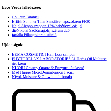
Ecco Verde felfedezése:
Couleur Caramel
British Summer Time Sensitive napozókrém FF30
Najel Aleppo szappan 12% babérlevél-olajjal
dieNikolai Szőlőmagolaj szérum duó
farfalla Pillangókert tusfürdő
Újdonságok:
BEMA COSMETICI Hair Loss sampon
PHYTORELAX LABORATORIES 31 Herbs Oil Multiuse
gél-krém
NUORI Creamy Quartz & Enzyme hámlasztó
Mad Hippie MicroDermabrasion Facial
Niyok Moisture & Glow kondicionáló