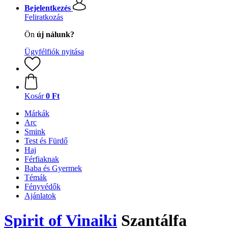
Bejelentkezés
Feliratkozás
Ön
új nálunk?
Ügyfélfiók nyitása
Kosár
0 Ft
Márkák
Arc
Smink
Test és Fürdő
Haj
Férfiaknak
Baba és Gyermek
Témák
Fényvédők
Ajánlatok
Spirit of Vinaiki
Szantálfa