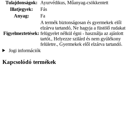
Tulajdonságok:
Ayurvédikus, Műanyag-csökkentett
Illatjegyek:
Fás
Anyag:
Fa
A termék biztonságosan és gyermekek elől
elzárva tartandó, Ne hagyja a füstölő rudakat
Figyelmeztetések:
felügyelet nélkül égni - használja az ajánlott
tartót., Helyezze szilárd és nem gyúlékony
felületre., Gyermekek elől elzárva tartandó.
Jogi információk
Kapcsolódó termékek