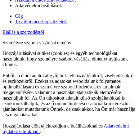
Adatvédelmi beállítások
Cég
További niceshops üzletek
Elállás a szerződéstől
Személyre szabott vásárlási élmény
Hozzájárulásával sütiket (cookies) és egyéb technológiákat
használunk, hogy személyre szabott vásárlási élményt nyújtsunk
Önnek.
Ebből a célból adatokat gyűjtünk felhasználóinkról, viselkedésükről
és eszközeikről. Ezeket az adatokat weboldalunk folyamatos
optimalizálására és személyre szabott hirdetések és tartalmak
megjelenítésére, valamint a használati statisztikák elemzésére
használjuk fel. Az Ön titkosított adatait külső szolgáltatókkal is
szinkronizálhatjuk, és az ő online hirdetési csatornáikon keresztül
ajánlatokat mutathatunk Önnek, de csak akkor, ha Ön már használja
a szolgáltatásaikat.
Hozzájárulása előtt tájékozódjon a beállításoknál és
Adatvédelmi
nyilatkozatunkban.
.