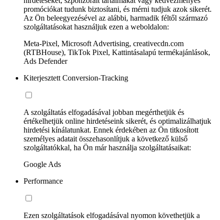
hirdetéseket, szponzorált tartalmakat vagy kedvezményes
promóciókat tudunk biztosítani, és mérni tudjuk azok sikerét.
Az Ön beleegyezésével az alábbi, harmadik féltől származó
szolgáltatásokat használjuk ezen a weboldalon:
Meta-Pixel, Microsoft Advertising, creativecdn.com
(RTBHouse), TikTok Pixel, Kattintásalapú termékajánlások,
Ads Defender
Kiterjesztett Conversion-Tracking
A szolgáltatás elfogadásával jobban megérthetjük és
értékelhetjük online hirdetéseink sikerét, és optimalizálhatjuk
hirdetési kínálatunkat. Ennek érdekében az Ön titkosított
személyes adatait összehasonlítjuk a következő külső
szolgáltatókkal, ha Ön már használja szolgáltatásaikat:
Google Ads
Performance
Ezen szolgáltatások elfogadásával nyomon követhetjük a