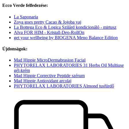
Ecco Verde felfedezése:
La Saponaria
Zoya goes pretty Cacao & Jojoba vaj
La Bottega Eco & Logica Szilárd kondicionáló - mirtusz
Alva FOR HIM - Kristall-Deo-RollOn
get your wellbeing by BIOGENA Meno Balance Edition
Újdonságok:
Mad Hippie MicroDermabrasion Facial
PHYTORELAX LABORATORIES 31 Herbs Oil Multiuse
gél-krém
Mad Hippie Corrective Peptide szérum
Mad Hippie Antioxidant arcolaj
PHYTORELAX LABORATORIES Almond tusfürdő