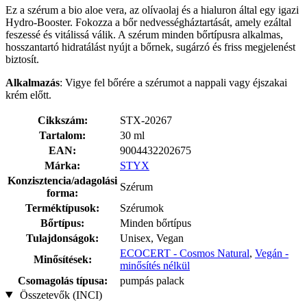
Ez a szérum a bio aloe vera, az olívaolaj és a hialuron által egy igazi
Hydro-Booster. Fokozza a bőr nedvességháztartását, amely ezáltal
feszessé és vitálissá válik. A szérum minden bőrtípusra alkalmas,
hosszantartó hidratálást nyújt a bőrnek, sugárzó és friss megjelenést
biztosít.
Alkalmazás
: Vigye fel bőrére a szérumot a nappali vagy éjszakai
krém előtt.
Cikkszám:
STX-20267
Tartalom:
30 ml
EAN:
9004432202675
Márka:
STYX
Konzisztencia/adagolási
Szérum
forma:
Terméktípusok:
Szérumok
Bőrtípus:
Minden bőrtípus
Tulajdonságok:
Unisex, Vegan
ECOCERT - Cosmos Natural
,
Vegán -
Minősítések:
minősítés nélkül
Csomagolás típusa:
pumpás palack
Összetevők (INCI)