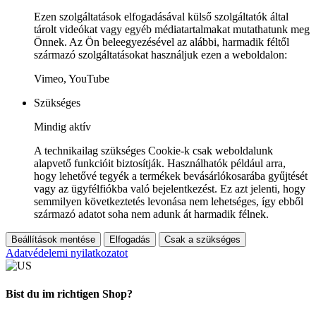
Ezen szolgáltatások elfogadásával külső szolgáltatók által
tárolt videókat vagy egyéb médiatartalmakat mutathatunk meg
Önnek. Az Ön beleegyezésével az alábbi, harmadik féltől
származó szolgáltatásokat használjuk ezen a weboldalon:
Vimeo, YouTube
Szükséges
Mindig aktív
A technikailag szükséges Cookie-k csak weboldalunk
alapvető funkcióit biztosítják. Használhatók például arra,
hogy lehetővé tegyék a termékek bevásárlókosarába gyűjtését
vagy az ügyfélfiókba való bejelentkezést. Ez azt jelenti, hogy
semmilyen következtetés levonása nem lehetséges, így ebből
származó adatot soha nem adunk át harmadik félnek.
Beállítások mentése
Elfogadás
Csak a szükséges
Adatvédelemi nyilatkozatot
Bist du im richtigen Shop?