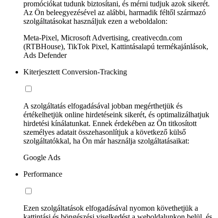
promóciókat tudunk biztosítani, és mérni tudjuk azok sikerét.
Az Ön beleegyezésével az alábbi, harmadik féltől származó
szolgáltatásokat használjuk ezen a weboldalon:
Meta-Pixel, Microsoft Advertising, creativecdn.com
(RTBHouse), TikTok Pixel, Kattintásalapú termékajánlások,
Ads Defender
Kiterjesztett Conversion-Tracking
A szolgáltatás elfogadásával jobban megérthetjük és
értékelhetjük online hirdetéseink sikerét, és optimalizálhatjuk
hirdetési kínálatunkat. Ennek érdekében az Ön titkosított
személyes adatait összehasonlítjuk a következő külső
szolgáltatókkal, ha Ön már használja szolgáltatásaikat:
Google Ads
Performance
Ezen szolgáltatások elfogadásával nyomon követhetjük a
kattintási és böngészési viselkedést a weboldalunkon belül, és