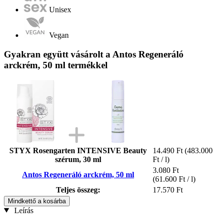
Unisex
Vegan
Gyakran együtt vásárolt a Antos Regeneráló
arckrém, 50 ml termékkel
STYX Rosengarten INTENSIVE Beauty
14.490 Ft
(483.000
szérum, 30 ml
Ft / l)
3.080 Ft
Antos Regeneráló arckrém, 50 ml
(61.600 Ft / l)
Teljes összeg:
17.570 Ft
Mindkettő a kosárba
Leírás