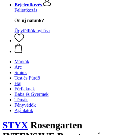
Bejelentkezés
Feliratkozás
Ön
új nálunk?
Ügyfélfiók nyitása
Márkák
Arc
Smink
Test és Fürdő
Haj
Férfiaknak
Baba és Gyermek
Témák
Fényvédők
Ajánlatok
STYX
Rosengarten