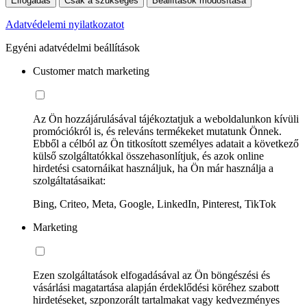
Elfogadás
Csak a szükséges
Beállítások módosítása
Adatvédelemi nyilatkozatot
Egyéni adatvédelmi beállítások
Customer match marketing
Az Ön hozzájárulásával tájékoztatjuk a weboldalunkon kívüli
promóciókról is, és releváns termékeket mutatunk Önnek.
Ebből a célból az Ön titkosított személyes adatait a következő
külső szolgáltatókkal összehasonlítjuk, és azok online
hirdetési csatornáikat használjuk, ha Ön már használja a
szolgáltatásaikat:
Bing, Criteo, Meta, Google, LinkedIn, Pinterest, TikTok
Marketing
Ezen szolgáltatások elfogadásával az Ön böngészési és
vásárlási magatartása alapján érdeklődési köréhez szabott
hirdetéseket, szponzorált tartalmakat vagy kedvezményes