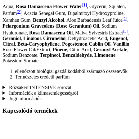
[1]
Aqua,
Rosa Damascena Flower Water
, Glycerin, Squalen,
[2]
Parfum
, Acacia Senegal Gum, Dipalmitoyl Hydroxyproline,
[1]
Xanthan Gum,
Benzyl Alcohol
, Aloe Barbadensis Leaf Juice
,
Pelargonium Graveolens (Rose Geranium) Oil
, Sodium
[1]
Hyaluronate,
Rosa Damascena Oil
, Malva Sylvestris Extract
,
Geraniol
,
Linalool
,
Citronellol
, Dehydroacetic Acid,
Eugenol
,
Citral
,
Beta-Caryophyllene
,
Pogostemon Cablin Oil
,
Vanillin
,
Rose Flower Oil/Extract,
Pinene
, Citric Acid,
Geranyl Acetate
,
Sodium Benzoate,
Terpineol
,
Benzaldehyde
,
Limonene
,
Potassium Sorbate
ellenőrzött biológiai gazdálkodásból származó összetevők
Természetes eredetű parfüm
Rózsakert INTENSIVE sorozat
Információk a klímasemlegességről
Jogi információk
Kapcsolódó termékek