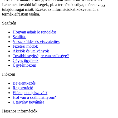
Lehetnek további költségek, pl. a termékek súlya, mérete vagy
tulajdonságai miatt. Ezeket az információkat közvetlenül a
termékleírásban találja.
Segítség
Hogyan adjak le rendelést
Szállítás
Visszaküldés és visszatérítés
Fizetési módok
Akciók és utalványok
További segítségre van szüksége?
Céges ügyfelek
Ügyfélfiókom
Fiókom
Bejelentkezés
Regisztráció
Elfelejtette jelszavát?
Hol van a szállítmányom?
Utalvány beváltása
Hasznos információk