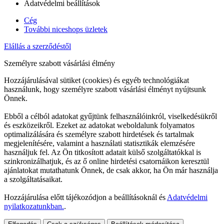
Adatvédelmi beállítások
Cég
További niceshops üzletek
Elállás a szerződéstől
Személyre szabott vásárlási élmény
Hozzájárulásával sütiket (cookies) és egyéb technológiákat
használunk, hogy személyre szabott vásárlási élményt nyújtsunk
Önnek.
Ebből a célból adatokat gyűjtünk felhasználóinkról, viselkedésükről
és eszközeikről. Ezeket az adatokat weboldalunk folyamatos
optimalizálására és személyre szabott hirdetések és tartalmak
megjelenítésére, valamint a használati statisztikák elemzésére
használjuk fel. Az Ön titkosított adatait külső szolgáltatókkal is
szinkronizálhatjuk, és az ő online hirdetési csatornáikon keresztül
ajánlatokat mutathatunk Önnek, de csak akkor, ha Ön már használja
a szolgáltatásaikat.
Hozzájárulása előtt tájékozódjon a beállításoknál és
Adatvédelmi
nyilatkozatunkban.
.