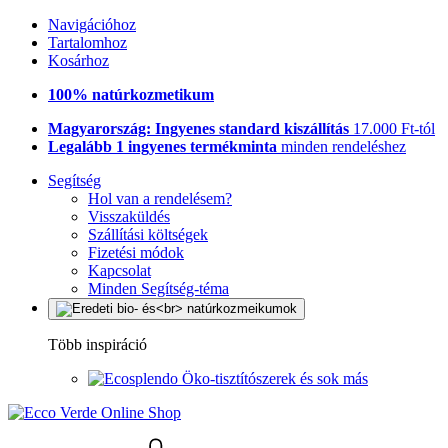
Navigációhoz
Tartalomhoz
Kosárhoz
100% natúrkozmetikum
Magyarország: Ingyenes standard kiszállítás
17.000 Ft-tól
Legalább 1 ingyenes termékminta
minden rendeléshez
Segítség
Hol van a rendelésem?
Visszaküldés
Szállítási költségek
Fizetési módok
Kapcsolat
Minden Segítség-téma
Több inspiráció
Öko-tisztítószerek és sok más