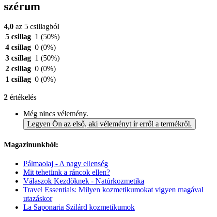
szérum
4,0
az 5 csillagból
5 csillag
1
(50%)
4 csillag
0
(0%)
3 csillag
1
(50%)
2 csillag
0
(0%)
1 csillag
0
(0%)
2
értékelés
Még nincs vélemény.
Legyen Ön az első, aki véleményt ír erről a termékről.
Magazinunkból:
Pálmaolaj - A nagy ellenség
Mit tehetünk a ráncok ellen?
Válaszok Kezdőknek - Natúrkozmetika
Travel Essentials: Milyen kozmetikumokat vigyen magával
utazáskor
La Saponaria Szilárd kozmetikumok