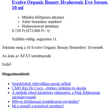
Evolve Organic Beauty
Hyaluronic Eye Serum,
10 ml
Minden bőrtípusra alkamas
Aktív botanikus sejtekkel
Hialuronsavat tartalmaz
9.720 Ft
(972.000 Ft / l)
Szállítás eddig: augusztus 11.
Tekintse meg a 10 Evolve Organic Beauty Bestsellert: 10 termék
Az árak az ÁFÁT tartalmazzák
Szűrő
Magazinunkból:
Sminkfoltok eltávolítása mosás nélkül
CMD Rio De Coco - értékes védelem és ápolás
A mellrák elleni küzdelem világnapja: a Pink Ribbonnak
adományozunk
Milyen bőrtípussal rendelkezem egyátalán?
Mi a teendő a korpával szemben?