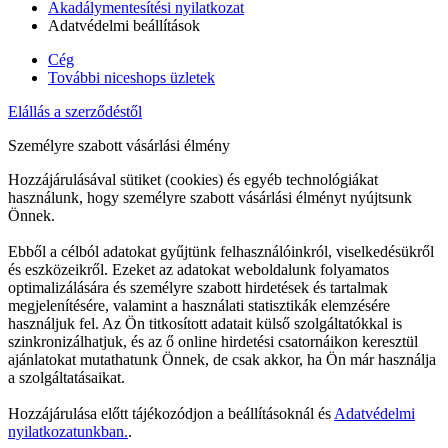
Akadálymentesítési nyilatkozat
Adatvédelmi beállítások
Cég
További niceshops üzletek
Elállás a szerződéstől
Személyre szabott vásárlási élmény
Hozzájárulásával sütiket (cookies) és egyéb technológiákat
használunk, hogy személyre szabott vásárlási élményt nyújtsunk
Önnek.
Ebből a célból adatokat gyűjtünk felhasználóinkról, viselkedésükről
és eszközeikről. Ezeket az adatokat weboldalunk folyamatos
optimalizálására és személyre szabott hirdetések és tartalmak
megjelenítésére, valamint a használati statisztikák elemzésére
használjuk fel. Az Ön titkosított adatait külső szolgáltatókkal is
szinkronizálhatjuk, és az ő online hirdetési csatornáikon keresztül
ajánlatokat mutathatunk Önnek, de csak akkor, ha Ön már használja
a szolgáltatásaikat.
Hozzájárulása előtt tájékozódjon a beállításoknál és
Adatvédelmi
nyilatkozatunkban.
.