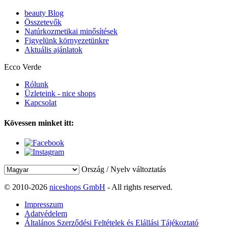
beauty Blog
Összetevők
Natúrkozmetikai minősítések
Figyelünk környezetünkre
Aktuális ajánlatok
Ecco Verde
Rólunk
Üzleteink - nice shops
Kapcsolat
Kövessen minket itt:
Ország / Nyelv változtatás
© 2010-2026
niceshops GmbH
- All rights reserved.
Impresszum
Adatvédelem
Általános Szerződési Feltételek és Elállási Tájékoztató