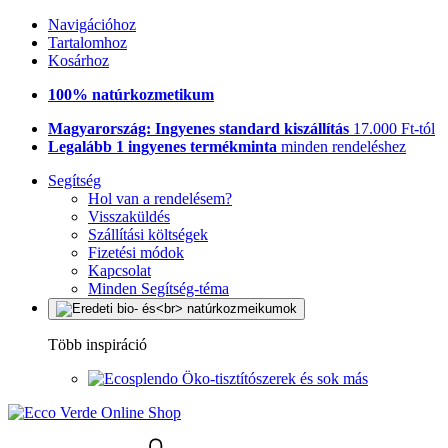
Navigációhoz
Tartalomhoz
Kosárhoz
100% natúrkozmetikum
Magyarország: Ingyenes standard kiszállítás
17.000 Ft-tól
Legalább 1 ingyenes termékminta
minden rendeléshez
Segítség
Hol van a rendelésem?
Visszaküldés
Szállítási költségek
Fizetési módok
Kapcsolat
Minden Segítség-téma
Több inspiráció
Öko-tisztítószerek és sok más