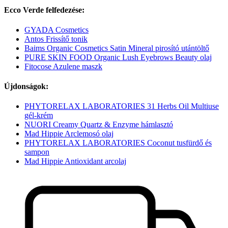
Ecco Verde felfedezése:
GYADA Cosmetics
Antos Frissítő tonik
Baims Organic Cosmetics Satin Mineral pirosító utántöltő
PURE SKIN FOOD Organic Lush Eyebrows Beauty olaj
Fitocose Azulene maszk
Újdonságok:
PHYTORELAX LABORATORIES 31 Herbs Oil Multiuse
gél-krém
NUORI Creamy Quartz & Enzyme hámlasztó
Mad Hippie Arclemosó olaj
PHYTORELAX LABORATORIES Coconut tusfürdő és
sampon
Mad Hippie Antioxidant arcolaj