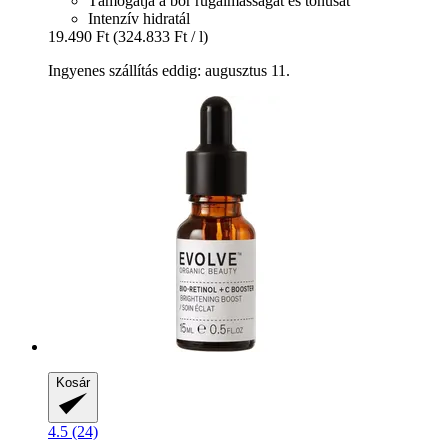
Támogatja a bőr rugalmasságát és tónusát
Intenzív hidratál
19.490 Ft
(324.833 Ft / l)
Ingyenes szállítás eddig: augusztus 11.
Kosár
4.5 (24)