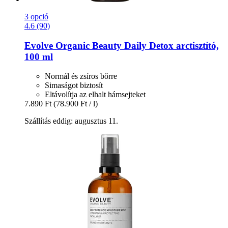
3 opció
4.6 (90)
Evolve Organic Beauty
Daily Detox arctisztító,
100 ml
Normál és zsíros bőrre
Simaságot biztosít
Eltávolítja az elhalt hámsejteket
7.890 Ft
(78.900 Ft / l)
Szállítás eddig: augusztus 11.