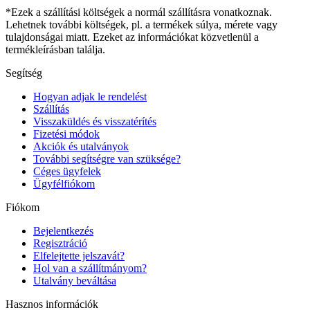
*Ezek a szállítási költségek a normál szállításra vonatkoznak.
Lehetnek további költségek, pl. a termékek súlya, mérete vagy
tulajdonságai miatt. Ezeket az információkat közvetlenül a
termékleírásban találja.
Segítség
Hogyan adjak le rendelést
Szállítás
Visszaküldés és visszatérítés
Fizetési módok
Akciók és utalványok
További segítségre van szüksége?
Céges ügyfelek
Ügyfélfiókom
Fiókom
Bejelentkezés
Regisztráció
Elfelejtette jelszavát?
Hol van a szállítmányom?
Utalvány beváltása
Hasznos információk