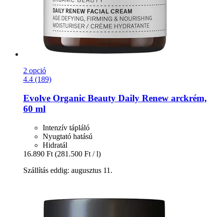
2 opció
4.4 (189)
Evolve Organic Beauty
Daily Renew arckrém,
60 ml
Intenzív tápláló
Nyugtató hatású
Hidratál
16.890 Ft
(281.500 Ft / l)
Szállítás eddig: augusztus 11.