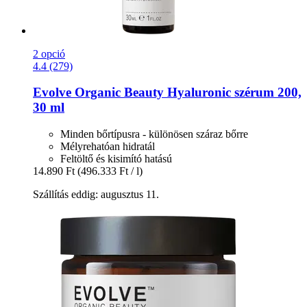
2 opció
4.4 (279)
Evolve Organic Beauty
Hyaluronic szérum 200,
30 ml
Minden bőrtípusra - különösen száraz bőrre
Mélyrehatóan hidratál
Feltöltő és kisimító hatású
14.890 Ft
(496.333 Ft / l)
Szállítás eddig: augusztus 11.