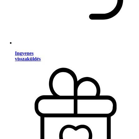
Ingyenes
visszaküldés