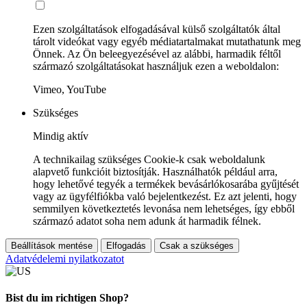
Ezen szolgáltatások elfogadásával külső szolgáltatók által
tárolt videókat vagy egyéb médiatartalmakat mutathatunk meg
Önnek. Az Ön beleegyezésével az alábbi, harmadik féltől
származó szolgáltatásokat használjuk ezen a weboldalon:
Vimeo, YouTube
Szükséges
Mindig aktív
A technikailag szükséges Cookie-k csak weboldalunk
alapvető funkcióit biztosítják. Használhatók például arra,
hogy lehetővé tegyék a termékek bevásárlókosarába gyűjtését
vagy az ügyfélfiókba való bejelentkezést. Ez azt jelenti, hogy
semmilyen következtetés levonása nem lehetséges, így ebből
származó adatot soha nem adunk át harmadik félnek.
Beállítások mentése
Elfogadás
Csak a szükséges
Adatvédelemi nyilatkozatot
Bist du im richtigen Shop?