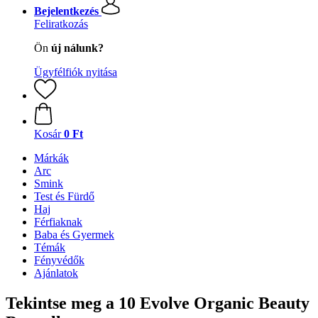
Bejelentkezés
Feliratkozás
Ön
új nálunk?
Ügyfélfiók nyitása
Kosár
0 Ft
Márkák
Arc
Smink
Test és Fürdő
Haj
Férfiaknak
Baba és Gyermek
Témák
Fényvédők
Ajánlatok
Tekintse meg a 10 Evolve Organic Beauty