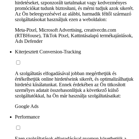
hirdetéseket, szponzorált tartalmakat vagy kedvezményes
promóciókat tudunk biztosítani, és mérni tudjuk azok sikerét.
Az Ön beleegyezésével az alábbi, harmadik féltől származó
szolgáltatásokat használjuk ezen a weboldalon:
Meta-Pixel, Microsoft Advertising, creativecdn.com
(RTBHouse), TikTok Pixel, Kattintásalapú termékajánlások,
Ads Defender
Kiterjesztett Conversion-Tracking
A szolgáltatás elfogadásával jobban megérthetjük és
értékelhetjük online hirdetéseink sikerét, és optimalizálhatjuk
hirdetési kínálatunkat. Ennek érdekében az Ön titkosított
személyes adatait összehasonlítjuk a következő külső
szolgáltatókkal, ha Ön már használja szolgáltatásaikat:
Google Ads
Performance
Ezen szolgáltatások elfogadásával nyomon követhetjük a