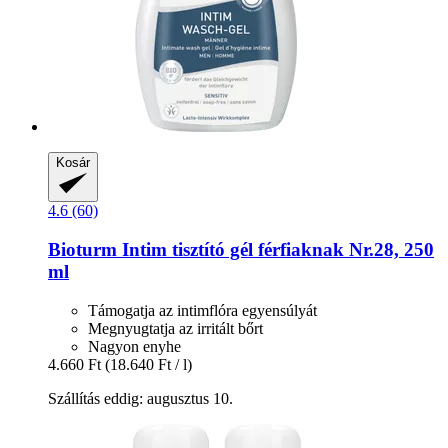
Kosár
4.6 (60)
Bioturm
Intim tisztító gél férfiaknak Nr.28, 250
ml
Támogatja az intimflóra egyensúlyát
Megnyugtatja az irritált bőrt
Nagyon enyhe
4.660 Ft
(18.640 Ft / l)
Szállítás eddig: augusztus 10.