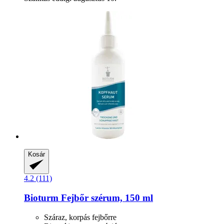
Kosár
4.2 (111)
Bioturm
Fejbőr szérum, 150 ml
Száraz, korpás fejbőrre