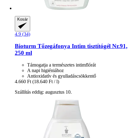
Kosár
4.9 (34)
Bioturm
Tőzegáfonya Intim tisztítógél Nr.91,
250 ml
Támogatja a természetes intimflórát
A napi higiéniához
Antioxidatív és gyulladáscsökkentő
4.660 Ft
(18.640 Ft / l)
Szállítás eddig: augusztus 10.