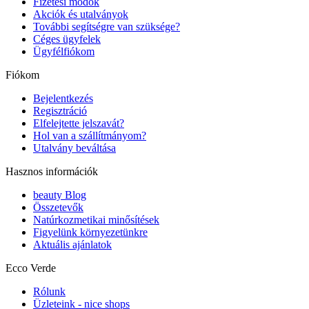
Fizetési módok
Akciók és utalványok
További segítségre van szüksége?
Céges ügyfelek
Ügyfélfiókom
Fiókom
Bejelentkezés
Regisztráció
Elfelejtette jelszavát?
Hol van a szállítmányom?
Utalvány beváltása
Hasznos információk
beauty Blog
Összetevők
Natúrkozmetikai minősítések
Figyelünk környezetünkre
Aktuális ajánlatok
Ecco Verde
Rólunk
Üzleteink - nice shops