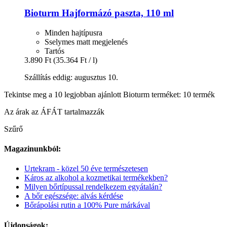
Bioturm
Hajformázó paszta, 110 ml
Minden hajtípusra
Sselymes matt megjelenés
Tartós
3.890 Ft
(35.364 Ft / l)
Szállítás eddig: augusztus 10.
Tekintse meg a 10 legjobban ajánlott Bioturm terméket: 10 termék
Az árak az ÁFÁT tartalmazzák
Szűrő
Magazinunkból:
Urtekram - közel 50 éve természetesen
Káros az alkohol a kozmetikai termékekben?
Milyen bőrtípussal rendelkezem egyátalán?
A bőr egészsége: alvás kérdése
Bőrápolási rutin a 100% Pure márkával
Újdonságok: