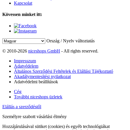
Kapcsolat
Kövessen minket itt:
Ország / Nyelv változtatás
© 2010-2026
niceshops GmbH
- All rights reserved.
Impresszum
Adatvédelem
Általános Szerződési Feltételek és Elállási Tájékoztató
Akadálymentesítési nyilatkozat
Adatvédelmi beállítások
Cég
További niceshops üzletek
Elállás a szerződéstől
Személyre szabott vásárlási élmény
Hozzájárulásával sütiket (cookies) és egyéb technológiákat