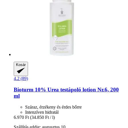
Kosár
4.2 (89)
Bioturm
10% Urea testápoló lotion Nr.6, 200
ml
Száraz, érzékeny és érdes bőrre
Intenzíven hidratál
6.970 Ft
(34.850 Ft / l)
Szállítás eddig: augusztus 10.