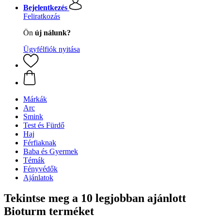
Bejelentkezés
Feliratkozás
Ön
új nálunk?
Ügyfélfiók nyitása
Márkák
Arc
Smink
Test és Fürdő
Haj
Férfiaknak
Baba és Gyermek
Témák
Fényvédők
Ajánlatok
Tekintse meg a 10 legjobban ajánlott
Bioturm terméket