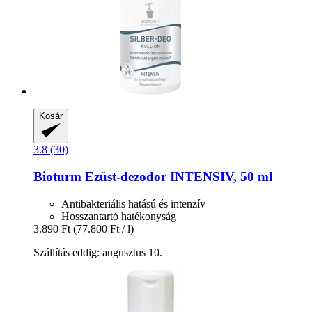
Kosár
3.8 (30)
Bioturm
Ezüst-​dezodor INTENSIV, 50 ml
Antibakteriális hatású és intenzív
Hosszantartó hatékonyság
3.890 Ft
(77.800 Ft / l)
Szállítás eddig: augusztus 10.