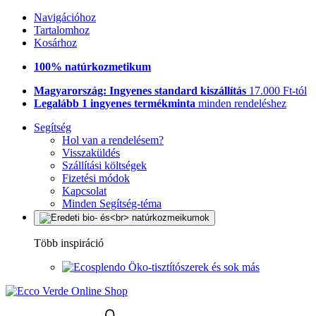
Navigációhoz
Tartalomhoz
Kosárhoz
100% natúrkozmetikum
Magyarország: Ingyenes standard kiszállítás
17.000 Ft-tól
Legalább 1 ingyenes termékminta
minden rendeléshez
Segítség
Hol van a rendelésem?
Visszaküldés
Szállítási költségek
Fizetési módok
Kapcsolat
Minden Segítség-téma
Több inspiráció
Öko-tisztítószerek és sok más