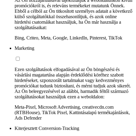
Az Ön hozzájárulásával tájékoztatjuk a weboldalunkon kívüli
promóciókról is, és releváns termékeket mutatunk Önnek.
Ebből a célból az Ön titkosított személyes adatait a következő
külső szolgáltatókkal összehasonlítjuk, és azok online
hirdetési csatornáikat használjuk, ha Ön már használja a
szolgáltatásaikat:
Bing, Criteo, Meta, Google, LinkedIn, Pinterest, TikTok
Marketing
Ezen szolgáltatások elfogadásával az Ön böngészési és
vásárlási magatartása alapján érdeklődési köréhez szabott
hirdetéseket, szponzorált tartalmakat vagy kedvezményes
promóciókat tudunk biztosítani, és mérni tudjuk azok sikerét.
Az Ön beleegyezésével az alábbi, harmadik féltől származó
szolgáltatásokat használjuk ezen a weboldalon:
Meta-Pixel, Microsoft Advertising, creativecdn.com
(RTBHouse), TikTok Pixel, Kattintásalapú termékajánlások,
Ads Defender
Kiterjesztett Conversion-Tracking