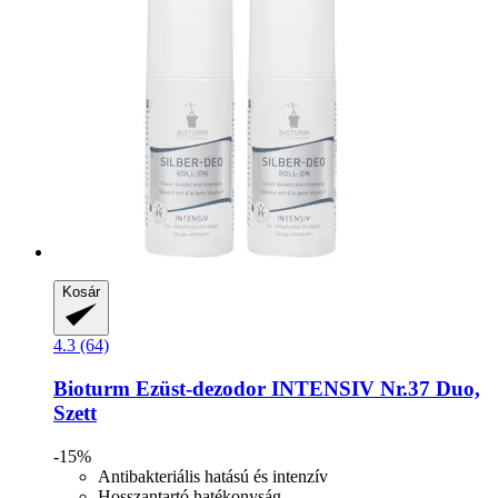
Kosár
4.3 (64)
Bioturm
Ezüst-​dezodor INTENSIV Nr.37 Duo,
Szett
-15%
Antibakteriális hatású és intenzív
Hosszantartó hatékonyság