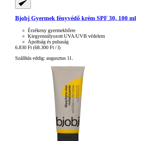
Bjobj
Gyermek fényvédő krém SPF 30, 100 ml
Érzékeny gyermekbőrre
Kiegyensúlyozott UVA/UVB védelem
Ápoltság és puhaság
6.830 Ft
(68.300 Ft / l)
Szállítás eddig: augusztus 11.