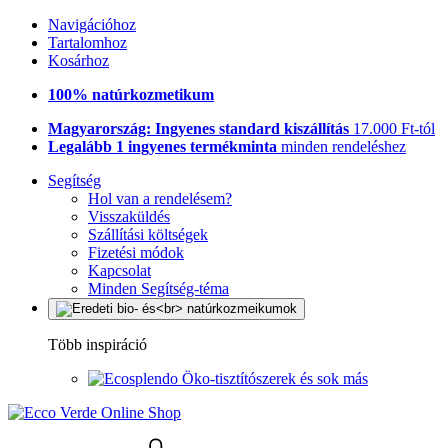
Navigációhoz
Tartalomhoz
Kosárhoz
100% natúrkozmetikum
Magyarország: Ingyenes standard kiszállítás
17.000 Ft-tól
Legalább 1 ingyenes termékminta
minden rendeléshez
Segítség
Hol van a rendelésem?
Visszaküldés
Szállítási költségek
Fizetési módok
Kapcsolat
Minden Segítség-téma
Több inspiráció
Öko-tisztítószerek és sok más