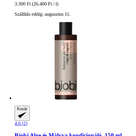
3.300 Ft
(26.400 Ft / l)
Szállítás eddig: augusztus 11.
Kosár
4.0 (2)
Bjobj
Aloe és Mályva kondicionáló, 150 ml