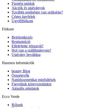
Fizetési módok
Akciók és utalványok
További segítségre van szüksége?
Céges ügyfelek
Ügyfélfiókom
Fiókom
Bejelentkezés
Regisztráció
Elfelejtette jelszavát?
Hol van a szállítmányom?
Utalvány beváltása
Hasznos információk
beauty Blog
Összetevők
Natúrkozmetikai minősítések
Figyelünk környezetünkre
Aktuális ajánlatok
Ecco Verde
Rólunk