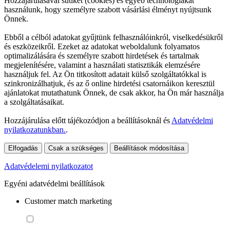
Hozzájárulásával sütiket (cookies) és egyéb technológiákat
használunk, hogy személyre szabott vásárlási élményt nyújtsunk
Önnek.
Ebből a célból adatokat gyűjtünk felhasználóinkról, viselkedésükről
és eszközeikről. Ezeket az adatokat weboldalunk folyamatos
optimalizálására és személyre szabott hirdetések és tartalmak
megjelenítésére, valamint a használati statisztikák elemzésére
használjuk fel. Az Ön titkosított adatait külső szolgáltatókkal is
szinkronizálhatjuk, és az ő online hirdetési csatornáikon keresztül
ajánlatokat mutathatunk Önnek, de csak akkor, ha Ön már használja
a szolgáltatásaikat.
Hozzájárulása előtt tájékozódjon a beállításoknál és
Adatvédelmi
nyilatkozatunkban.
.
Elfogadás
Csak a szükséges
Beállítások módosítása
Adatvédelemi nyilatkozatot
Egyéni adatvédelmi beállítások
Customer match marketing