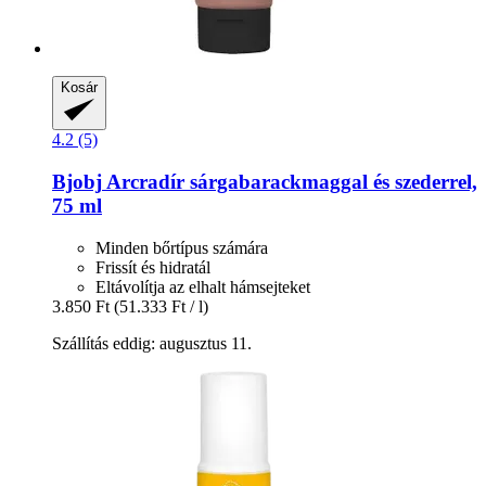
Kosár
4.2 (5)
Bjobj
Arcradír sárgabarackmaggal és szederrel,
75 ml
Minden bőrtípus számára
Frissít és hidratál
Eltávolítja az elhalt hámsejteket
3.850 Ft
(51.333 Ft / l)
Szállítás eddig: augusztus 11.