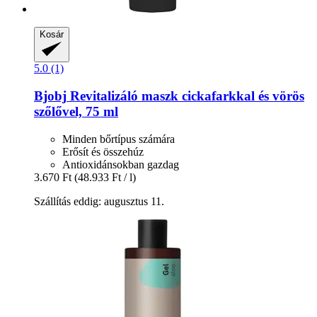
Kosár
5.0 (1)
Bjobj
Revitalizáló maszk cickafarkkal és vörös
szőlővel, 75 ml
Minden bőrtípus számára
Erősít és összehúz
Antioxidánsokban gazdag
3.670 Ft
(48.933 Ft / l)
Szállítás eddig: augusztus 11.