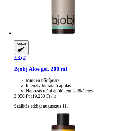
Kosár
3.8 (4)
Bjobj
Aloe gél, 200 ml
Minden bőrtípusra
Intenzív hidratáló ápolás
Napozás utáni ápolóként is tökéletes
3.850 Ft
(19.250 Ft / l)
Szállítás eddig: augusztus 11.