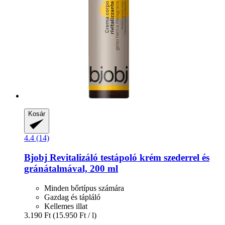
Kosár
4.4 (14)
Bjobj
Revitalizáló testápoló krém szederrel és
gránátalmával, 200 ml
Minden bőrtípus számára
Gazdag és tápláló
Kellemes illat
3.190 Ft
(15.950 Ft / l)