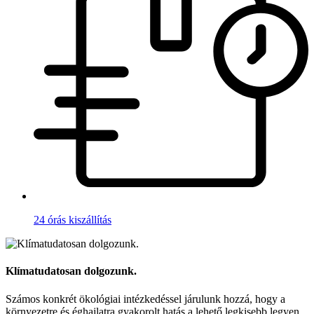
24 órás kiszállítás
Klímatudatosan dolgozunk.
Számos konkrét ökológiai intézkedéssel járulunk hozzá, hogy a
környezetre és éghajlatra gyakorolt hatás a lehető legkisebb legyen.