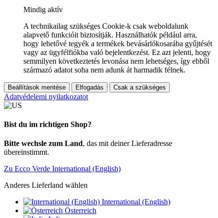
Mindig aktív
A technikailag szükséges Cookie-k csak weboldalunk
alapvető funkcióit biztosítják. Használhatók például arra,
hogy lehetővé tegyék a termékek bevásárlókosarába gyűjtését
vagy az ügyfélfiókba való bejelentkezést. Ez azt jelenti, hogy
semmilyen következtetés levonása nem lehetséges, így ebből
származó adatot soha nem adunk át harmadik félnek.
Beállítások mentése
Elfogadás
Csak a szükséges
Adatvédelemi nyilatkozatot
Bist du im richtigen Shop?
Bitte wechsle zum Land
, das mit deiner Lieferadresse
übereinstimmt.
Zu Ecco Verde International (English)
Anderes Lieferland wählen
International (English)
Österreich