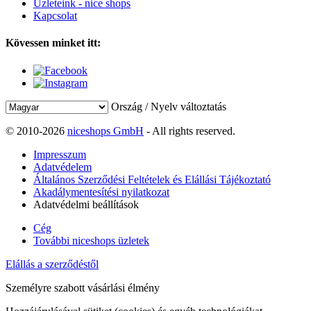
Üzleteink - nice shops
Kapcsolat
Kövessen minket itt:
Ország / Nyelv változtatás
© 2010-2026
niceshops GmbH
- All rights reserved.
Impresszum
Adatvédelem
Általános Szerződési Feltételek és Elállási Tájékoztató
Akadálymentesítési nyilatkozat
Adatvédelmi beállítások
Cég
További niceshops üzletek
Elállás a szerződéstől
Személyre szabott vásárlási élmény