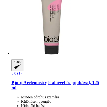
Kosár
5.0 (1)
Bjobj
Arclemosó gél aloével és jojobával, 125
ml
Minden bőrtípus számára
Különösen gyengéd
Hidratáló hatású