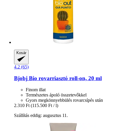
Kosár
4.2 (65)
Bjobj
Bio rovarriasztó roll-​on, 20 ml
Finom illat
Természetes ápoló összetevőkkel
Gyors megkönnyebbülés rovarcsípés után
2.310 Ft
(115.500 Ft / l)
Szállítás eddig: augusztus 11.