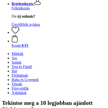
Bejelentkezés
Feliratkozás
Ön
új nálunk?
Ügyfélfiók nyitása
Kosár
0 Ft
Márkák
Arc
Smink
Test és Fürdő
Haj
Férfiaknak
Baba és Gyermek
Témák
Fényvédők
Ajánlatok
Tekintse meg a 10 legjobban ajánlott