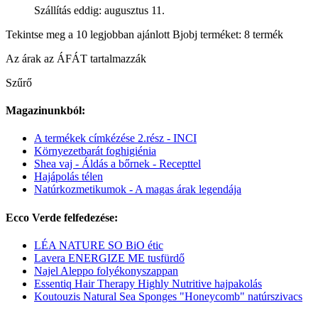
Szállítás eddig: augusztus 11.
Tekintse meg a 10 legjobban ajánlott Bjobj terméket: 8 termék
Az árak az ÁFÁT tartalmazzák
Szűrő
Magazinunkból:
A termékek címkézése 2.rész - INCI
Környezetbarát foghigiénia
Shea vaj - Áldás a bőrnek - Recepttel
Hajápolás télen
Natúrkozmetikumok - A magas árak legendája
Ecco Verde felfedezése:
LÉA NATURE SO BiO étic
Lavera ENERGIZE ME tusfürdő
Najel Aleppo folyékonyszappan
Essentiq Hair Therapy Highly Nutritive hajpakolás
Koutouzis Natural Sea Sponges "Honeycomb" natúrszivacs