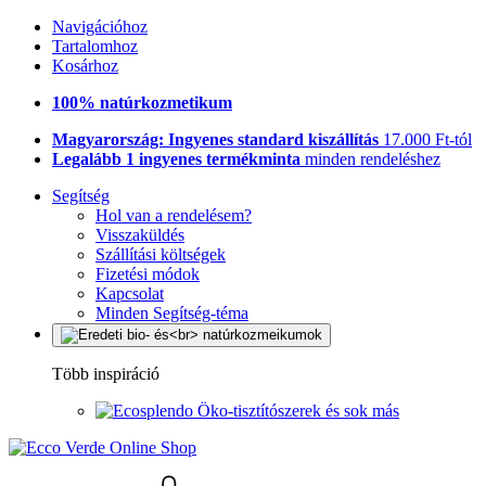
Navigációhoz
Tartalomhoz
Kosárhoz
100% natúrkozmetikum
Magyarország: Ingyenes standard kiszállítás
17.000 Ft-tól
Legalább 1 ingyenes termékminta
minden rendeléshez
Segítség
Hol van a rendelésem?
Visszaküldés
Szállítási költségek
Fizetési módok
Kapcsolat
Minden Segítség-téma
Több inspiráció
Öko-tisztítószerek és sok más