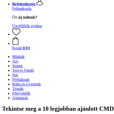
Bejelentkezés
Feliratkozás
Ön
új nálunk?
Ügyfélfiók nyitása
Kosár
0 Ft
Márkák
Arc
Smink
Test és Fürdő
Haj
Férfiaknak
Baba és Gyermek
Témák
Fényvédők
Ajánlatok
Tekintse meg a 10 legjobban ajánlott CM