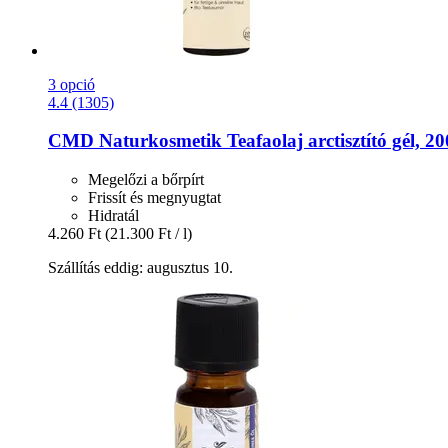
3 opció
4.4 (1305)
CMD Naturkosmetik
Teafaolaj arctisztító gél, 2
Megelőzi a bőrpírt
Frissít és megnyugtat
Hidratál
4.260 Ft
(21.300 Ft / l)
Szállítás eddig: augusztus 10.