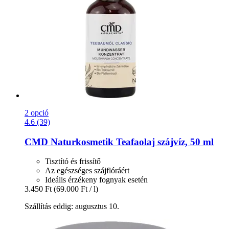
2 opció
4.6 (39)
CMD Naturkosmetik
Teafaolaj szájvíz, 50 ml
Tisztító és frissítő
Az egészséges szájflóráért
Ideális érzékeny fognyak esetén
3.450 Ft
(69.000 Ft / l)
Szállítás eddig: augusztus 10.