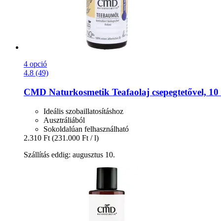
4 opció
4.8 (49)
CMD Naturkosmetik
Teafaolaj csepegtetővel, 10
Ideális szobaillatosításhoz
Ausztráliából
Sokoldalúan felhasználható
2.310 Ft
(231.000 Ft / l)
Szállítás eddig: augusztus 10.