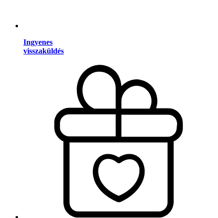
Ingyenes
visszaküldés