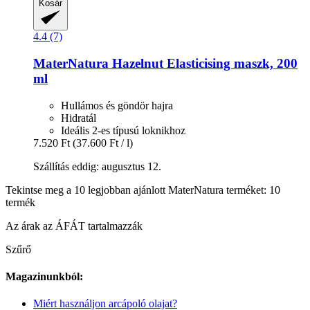
Kosár
4.4 (7)
MaterNatura
Hazelnut Elasticising maszk, 200
ml
Hullámos és göndör hajra
Hidratál
Ideális 2-es típusú loknikhoz
7.520 Ft
(37.600 Ft / l)
Szállítás eddig: augusztus 12.
Tekintse meg a 10 legjobban ajánlott MaterNatura terméket: 10
termék
Az árak az ÁFÁT tartalmazzák
Szűrő
Magazinunkból:
Miért használjon arcápoló olajat?