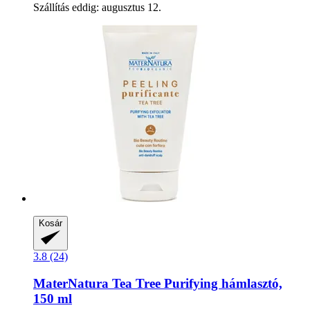
Szállítás eddig: augusztus 12.
Kosár
3.8 (24)
MaterNatura
Tea Tree Purifying hámlasztó,
150 ml