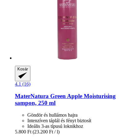
Kosár
4.1 (16)
MaterNatura
Green Apple Moisturising
sampon, 250 ml
Göndör és hullámos hajra
Intenzíven táplál és fényt biztosít
Ideális 3-as típusú loknikhoz
5.800 Ft
(23.200 Ft / l)