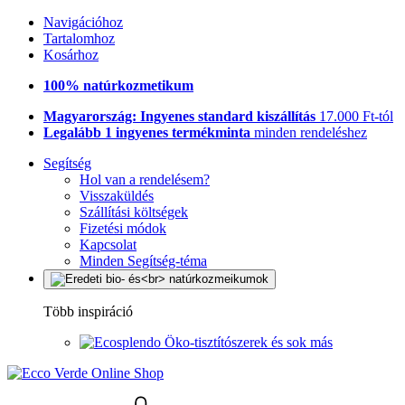
Navigációhoz
Tartalomhoz
Kosárhoz
100% natúrkozmetikum
Magyarország: Ingyenes standard kiszállítás
17.000 Ft-tól
Legalább 1 ingyenes termékminta
minden rendeléshez
Segítség
Hol van a rendelésem?
Visszaküldés
Szállítási költségek
Fizetési módok
Kapcsolat
Minden Segítség-téma
Több inspiráció
Öko-tisztítószerek és sok más