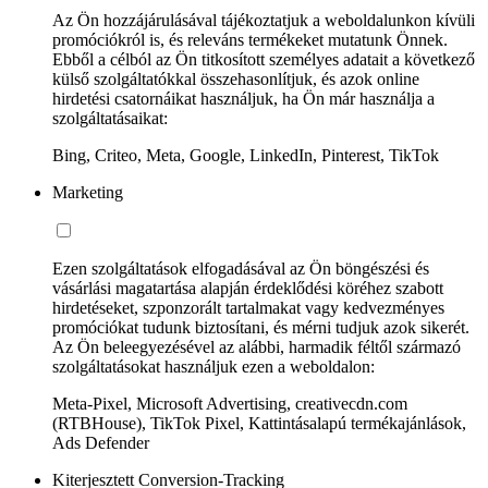
Az Ön hozzájárulásával tájékoztatjuk a weboldalunkon kívüli
promóciókról is, és releváns termékeket mutatunk Önnek.
Ebből a célból az Ön titkosított személyes adatait a következő
külső szolgáltatókkal összehasonlítjuk, és azok online
hirdetési csatornáikat használjuk, ha Ön már használja a
szolgáltatásaikat:
Bing, Criteo, Meta, Google, LinkedIn, Pinterest, TikTok
Marketing
Ezen szolgáltatások elfogadásával az Ön böngészési és
vásárlási magatartása alapján érdeklődési köréhez szabott
hirdetéseket, szponzorált tartalmakat vagy kedvezményes
promóciókat tudunk biztosítani, és mérni tudjuk azok sikerét.
Az Ön beleegyezésével az alábbi, harmadik féltől származó
szolgáltatásokat használjuk ezen a weboldalon:
Meta-Pixel, Microsoft Advertising, creativecdn.com
(RTBHouse), TikTok Pixel, Kattintásalapú termékajánlások,
Ads Defender
Kiterjesztett Conversion-Tracking