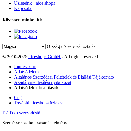
Üzleteink - nice shops
Kapcsolat
Kövessen minket itt:
Ország / Nyelv változtatás
© 2010-2026
niceshops GmbH
- All rights reserved.
Impresszum
Adatvédelem
Általános Szerződési Feltételek és Elállási Tájékoztató
Akadálymentesítési nyilatkozat
Adatvédelmi beállítások
Cég
További niceshops üzletek
Elállás a szerződéstől
Személyre szabott vásárlási élmény