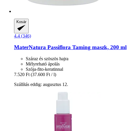
Kosár
4.4 (346)
MaterNatura
Passiflora Taming maszk, 200 ml
Száraz és szöszös hajra
Mélyreható ápolás
Szója-fito-keratinnal
7.520 Ft
(37.600 Ft / l)
Szállítás eddig: augusztus 12.