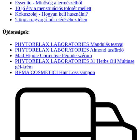
Essentiq - Minőség a természetből
10 jó érv a menstruációs tölcsér mellett
Kókuszolaj - Hogyan kell használni?
5 tipp a ragyogó bőr eléréséhez télen
Újdonságok:
PHYTORELAX LABORATORIES Mandulás testvaj
PHYTORELAX LABORATORIES Almond tusfürdő
Mad Hippie Corrective Peptide szérum
PHYTORELAX LABORATORIES 31 Herbs Oil Multiuse
gél-krém
BEMA COSMETICI Hair Loss sampon