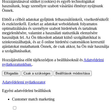
Hozzájárulásával sütiket (cookies) és egyéb technológiákat
használunk, hogy személyre szabott vásárlási élményt nyújtsunk
Önnek.
Ebből a célból adatokat gyűjtünk felhasználóinkról, viselkedésükről
és eszközeikről. Ezeket az adatokat weboldalunk folyamatos
optimalizálására és személyre szabott hirdetések és tartalmak
megjelenítésére, valamint a használati statisztikák elemzésére
használjuk fel. Az Ön titkosított adatait külső szolgáltatókkal is
szinkronizálhatjuk, és az ő online hirdetési csatornáikon keresztül
ajánlatokat mutathatunk Önnek, de csak akkor, ha Ön már használja
a szolgáltatásaikat.
Hozzájárulása előtt tájékozódjon a beállításoknál és
Adatvédelmi
nyilatkozatunkban.
.
Elfogadás
Csak a szükséges
Beállítások módosítása
Adatvédelemi nyilatkozatot
Egyéni adatvédelmi beállítások
Customer match marketing