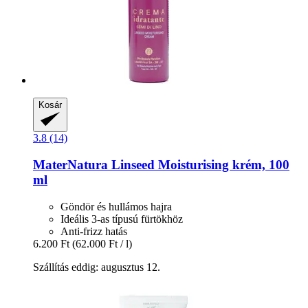
Kosár
3.8 (14)
MaterNatura
Linseed Moisturising krém, 100
ml
Göndör és hullámos hajra
Ideális 3-as típusú fürtökhöz
Anti-frizz hatás
6.200 Ft
(62.000 Ft / l)
Szállítás eddig: augusztus 12.