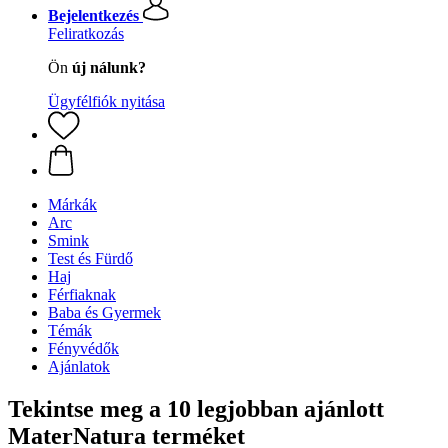
Bejelentkezés
Feliratkozás
Ön
új nálunk?
Ügyfélfiók nyitása
Márkák
Arc
Smink
Test és Fürdő
Haj
Férfiaknak
Baba és Gyermek
Témák
Fényvédők
Ajánlatok
Tekintse meg a 10 legjobban ajánlott
MaterNatura terméket