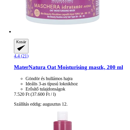
Kosár
4.4 (21)
MaterNatura
Oat Moisturising maszk, 200 ml
Göndör és hullámos hajra
Ideális 3-as típusú loknikhoz
Erősítő tulajdonságok
7.520 Ft
(37.600 Ft / l)
Szállítás eddig: augusztus 12.