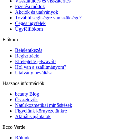
Visszaküldés és visszatérítés
Fizetési módok
Akciók és utalványok
További segítségre van szüksége?
Céges ügyfelek
Ügyfélfiókom
Fiókom
Bejelentkezés
Regisztráció
Elfelejtette jelszavát?
Hol van a szállítmányom?
Utalvány beváltása
Hasznos információk
beauty Blog
Összetevők
Natúrkozmetikai minősítések
Figyelünk környezetünkre
Aktuális ajánlatok
Ecco Verde
Rólunk