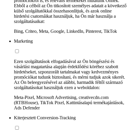
promóciókról is, és releváns termékeket mutatunk Önnek.
Ebből a célból az Ön titkosított személyes adatait a következő
külső szolgáltatókkal összehasonlítjuk, és azok online
hirdetési csatornáikat használjuk, ha Ön már használja a
szolgáltatásaikat:
Bing, Criteo, Meta, Google, LinkedIn, Pinterest, TikTok
Marketing
Ezen szolgáltatások elfogadásával az Ön böngészési és
vásárlási magatartása alapján érdeklődési köréhez szabott
hirdetéseket, szponzorált tartalmakat vagy kedvezményes
promóciókat tudunk biztosítani, és mérni tudjuk azok sikerét.
Az Ön beleegyezésével az alábbi, harmadik féltől származó
szolgáltatásokat használjuk ezen a weboldalon:
Meta-Pixel, Microsoft Advertising, creativecdn.com
(RTBHouse), TikTok Pixel, Kattintásalapú termékajánlások,
Ads Defender
Kiterjesztett Conversion-Tracking