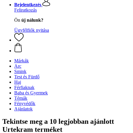
Bejelentkezés
Feliratkozás
Ön
új nálunk?
Ügyfélfiók nyitása
Márkák
Arc
Smink
Test és Fürdő
Haj
Férfiaknak
Baba és Gyermek
Témák
Fényvédők
Ajánlatok
Tekintse meg a 10 legjobban ajánlott
Urtekram terméket