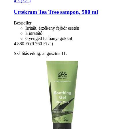
4.3 (321)
Urtekram
Tea Tree sampon, 500 ml
Bestseller
Irritált, érzékeny fejbőr esetén
Hidratáló
Gyengéd hatóanyagokkal
4.880 Ft
(9.760 Ft / l)
Szállítás eddig: augusztus 11.