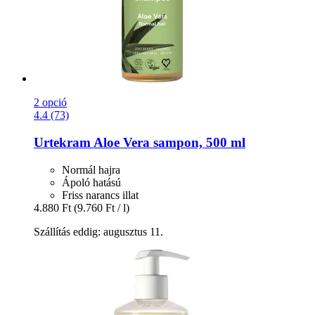
2 opció
4.4 (73)
Urtekram
Aloe Vera sampon, 500 ml
Normál hajra
Ápoló hatású
Friss narancs illat
4.880 Ft
(9.760 Ft / l)
Szállítás eddig: augusztus 11.