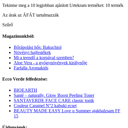
Tekintse meg a 10 legjobban ajánlott Urtekram terméket: 10 termék
Az árak az ÁFÁT tartalmazzák
Szűrő
Magazinunkból:
Bőrápolási hős: Bakuchiol
Növényi hajfestékek
Mi a teendő a korpával szemben?
Aloe Vera - a gyógynövények királynője
Farfalla Aromakids
Ecco Verde felfedezése:
BIOEARTH
Santé – naturally. Glow Boost Peeling Toner
SANTAVERDE FACE CARE classic tonik
Couleur Caramel N°2 kabuki ecset
BEAUTY MADE EASY Love u Summer ajakbalzsam FF
15
Újdonságok: