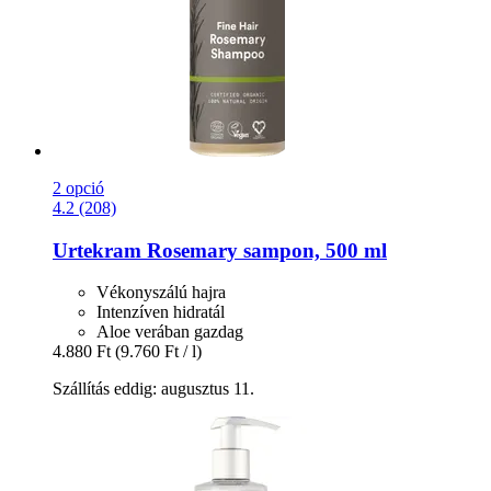
2 opció
4.2 (208)
Urtekram
Rosemary sampon, 500 ml
Vékonyszálú hajra
Intenzíven hidratál
Aloe verában gazdag
4.880 Ft
(9.760 Ft / l)
Szállítás eddig: augusztus 11.