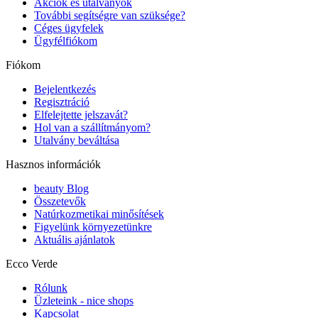
Akciók és utalványok
További segítségre van szüksége?
Céges ügyfelek
Ügyfélfiókom
Fiókom
Bejelentkezés
Regisztráció
Elfelejtette jelszavát?
Hol van a szállítmányom?
Utalvány beváltása
Hasznos információk
beauty Blog
Összetevők
Natúrkozmetikai minősítések
Figyelünk környezetünkre
Aktuális ajánlatok
Ecco Verde
Rólunk
Üzleteink - nice shops
Kapcsolat