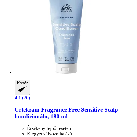
Kosár
4.1 (20)
Urtekram
Fragrance Free Sensitive Scalp
kondicionáló, 180 ml
Érzékeny fejbőr esetén
Kiegyensúlyozó hatású