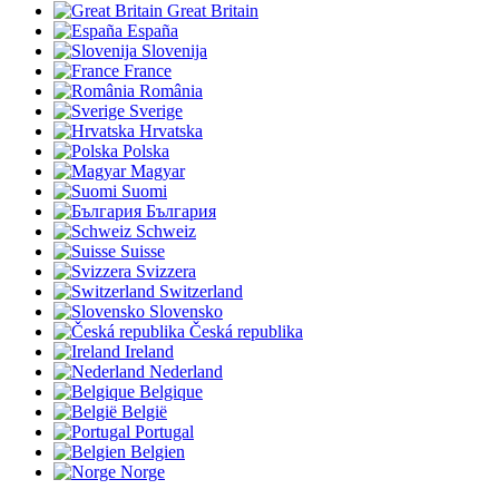
Great Britain
España
Slovenija
France
România
Sverige
Hrvatska
Polska
Magyar
Suomi
България
Schweiz
Suisse
Svizzera
Switzerland
Slovensko
Česká republika
Ireland
Nederland
Belgique
België
Portugal
Belgien
Norge