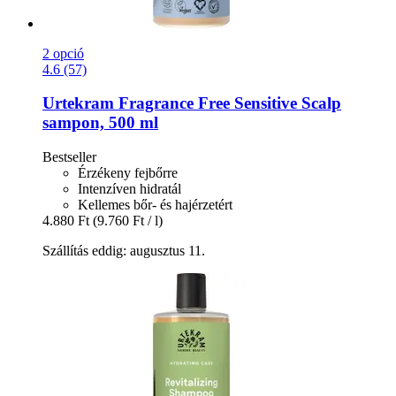
2 opció
4.6 (57)
Urtekram
Fragrance Free Sensitive Scalp
sampon, 500 ml
Bestseller
Érzékeny fejbőrre
Intenzíven hidratál
Kellemes bőr- és hajérzetért
4.880 Ft
(9.760 Ft / l)
Szállítás eddig: augusztus 11.