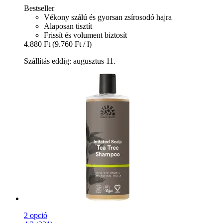
Bestseller
Vékony szálú és gyorsan zsírosodó hajra
Alaposan tisztít
Frissít és volument biztosít
4.880 Ft
(9.760 Ft / l)
Szállítás eddig: augusztus 11.
2 opció