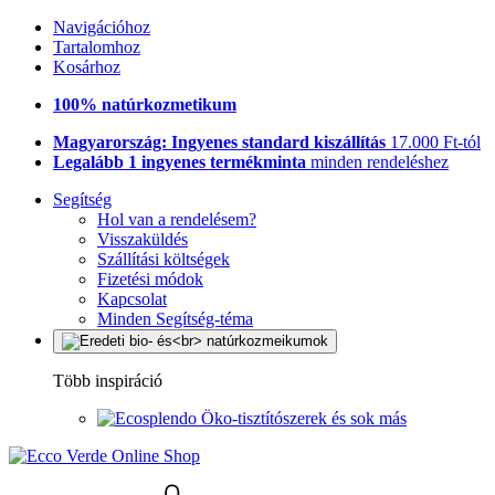
Navigációhoz
Tartalomhoz
Kosárhoz
100% natúrkozmetikum
Magyarország: Ingyenes standard kiszállítás
17.000 Ft-tól
Legalább 1 ingyenes termékminta
minden rendeléshez
Segítség
Hol van a rendelésem?
Visszaküldés
Szállítási költségek
Fizetési módok
Kapcsolat
Minden Segítség-téma
Több inspiráció
Öko-tisztítószerek és sok más